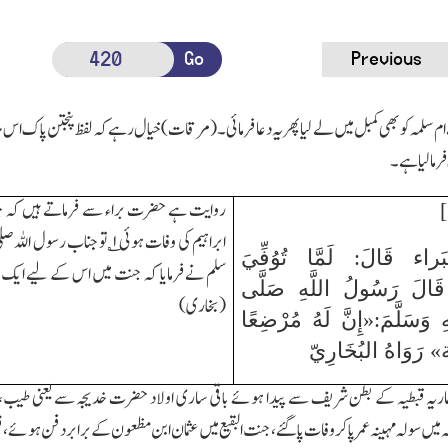
Go
Previous
ام سلمہ کو بھی کمبل میں لے لیا پھر یہ دعا فرمائی۔(مرقات)خیال رہے کہ لفظ پنجتن پاک اس حد
 فرمالیا ہے۔
روایت ہے حضرت براء سے فرماتے ہیں کہ
ابراہیم کی وفات ہوئی
۱
؎ تو جناب رسول اللہ صلی 
َراء قَالَ: لَمَّا تُوُفِّيَ
سلم نے فرمایا کہ جنت میں اس کے لیے ایک 
ُ قَالَ رَسُولُ اللَّهِ صَلَّى
(بخاری)
ْهِ وَسَلَّمَ:«إِنَّ لَهُ مُرْضِعًا
» رَوَاهُ البُخَارِيّ
ماریہ قبطیہ کے بطن شریف سے پیدا ہوئے باقی ساری اولاد حضرت خدیجہ سے یعنی طیب،طاہر،
یں سولہ مہینہ عمر پا کر وفات پاگئے،جنت البقیع میں عثمان ابن مظعون کے برابر دفن ہوئ