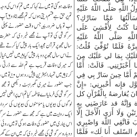
وفات ہوگئی تو میں نے کہا کہ میں تم کو اس کی وجہ 
 اللَّهِ صَلَّى اللَّهُ عَلَيْهِ
تم پر حق ہے قسم دیتی ہوں کہ تم مجھے بتادو
۶
؎ آپ 
َأَلْتُهَا عَمَّا سَارَّكِ؟
اب تو ہاں ضرور
۷
؎ جس وقت حضور نے پہلی ب
َا كُنْتُ لِأُفْشِيَ عَلَى
سرگوشی کی تو آپ نے مجھے خبر دی کہ حضرت
َّهِ صَلَّى اللَّهُ عَلَيْهِ
سال مجھ پر قرآن مجید ایک بار پیش کیا کرتے تھے
رَّهُ فَلَمَّا تُوُفِّيَ قُلْتُ:
نے اس سال مجھ پر دو بار پیش کیا
۸
؎ میں نہیں خیال 
لَيْكِ بِمَا لي عَلَيْك مِنَ
کہ میری وفات قریب ہے تم اللہ سے ڈرتی رہ
ا أَخْبَرْتِنِي. قَالَتْ: أَمَّا
کرنا
۹
؎ میں تمہارا بہترین پیش رو ہوں
۱۰
؎ تو میں
َمْ أَمَّا حِينَ سَارَّ بِي فِي
جب حضور نے میری گھبراہٹ دیکھی تو مجھ س
أوَّل فإِنه أَخْبرنِي: «إِنَّ
انَ يُعَارضهُ بِالْقُرْآنِ كل
سرگوشی کی فرمایا اے فاطمہ کیا تم اس پر اضی نہیں 
َإنَّهُ قد عَارَضَنِي بِهِ
لوگوں کی بیویوں یا مؤمنوں کی بیویوں کی سردار
تَيْنِ وَلَا أَرَى الْأَجَلَ إِلَّا
ایک روایت میں ہے کہ مجھ سے حضور نے سرگو
بَ فَاتَّقِي اللَّهَ وَاصْبِرِي
اس بیماری میں حضور کی وفات ہوگی تو میں روئی 
م السّلف أَنا لَك» فَلَمَّا
دوبارہ سرگوشی کی مجھے خبر دی کہ میں ان کے گھر