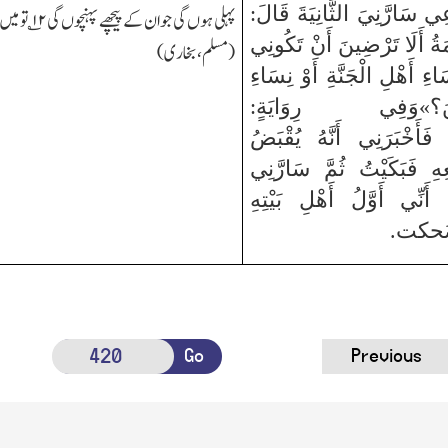
ي سَارَّنِيَ الثَّانِيَةَ قَالَ:
پہلی ہوں گی جو ان کے پیچھے پہنچوں گی
۱۲
؎ تو می
ةُ أَلَا تَرْضِينَ أَنْ تَكُونِي
(مسلم،بخاری)
اءِ أَهْلِ الْجَنَّةِ أَوْ نِسَاءِ
نِينَ؟»وَفِي رِوَايَةٍ:
فَأَخْبَرَنِي أَنَّهُ يُقْبَضُ
ِ فَبَكَيْتُ ثُمَّ سَارَّنِي
ي أَنِّي أَوَّلُ أَهْلِ بَيْتِهِ
ضَحكت.
Go
Previous