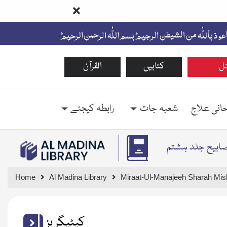
ل
کتابیں
القرآن
حانی علاج
شعبہ جات
رابطہ کیجئے
مصابیح جلد ہشتم
Home
Al Madina Library
Miraat-Ul-Manajeeh Sharah Mis
کیٹیگریز