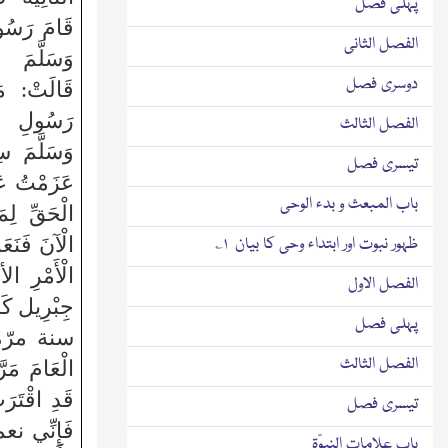
پہلی فصل
قَامَ رَسُولُ
الفصل الثانی
وَسَلَّمَ س
دوسری فصل
قَالَتْ: م
رَسُولِ الل
الفصل الثالث
وَسَلَّمَ سِ
تیسری فصل
عَزَمْتُ عَ
باب المبعث و بدء الوحی
الْحَقِّ لِمَ
الْآنَ فَنَع
ظہور نبوت اور ابتداء وحی کا بیان ۱؎
الْأَمْرِ ال
الفصل الاول
جِبْرِيل كَ
پہلی فصل
سنة مرّة و
الفصل الثالث
الْعَامَ مَرَّ
قَدِ اقْتَرَ
تیسری فصل
فَإِنِّي نع
باب علامات النبوّۃ