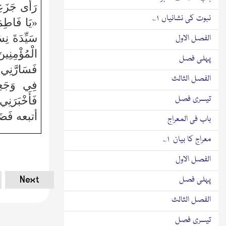
رَأَى جَزَعِ
نبوت کی نشانیاں ۱؎
«يَا فَاطِمَ
سَيِّدَةَ نِسَ
الفصل الاول
الْمُؤْمِ
پہلی فصل
فَسَارَّنِي 
الفصل الثالث
فِي وَجَعِه
تیسری فصل
فَأَخْبَرَنِ
أتبعه فَ
باب فی المعراج
معراج کا بیان ۱؎
الفصل الاول
Next
پہلی فصل
الفصل الثالث
تیسری فصل