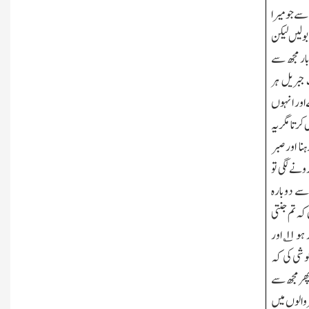
سے جو میرا
بولیں لیکن
ار مجھ سے
 جبریل ہر
 اور انہوں
کرتا مگر یہ
نا اورصبر
 رونے لگی تو
ے دوبارہ
کہ تم جنتی
 ہو
۱۱
؎ اور
شی کی کہ
پھر مجھ سے
 والوں میں