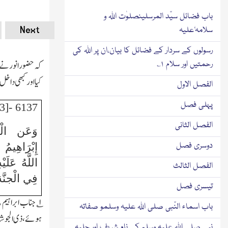
باب فضائل سیّد المرسلینصلوٰت اللہ و
Next
سلامہٗ علیہ
رسولوں کے سردار کے فضائل کا بیان،ان پر اللہ کی
کہ حضور انور نے 
رحمتیں اور سلام ۱؎
کیا اور کبھی داخل
الفصل الاول
پہلی فصل
6137 -[3]
الفصل الثانی
وَعَن الْب
دوسری فصل
إِبْرَاهِيم
اللَّهُ عَلَي
الفصل الثالث
فِي الْجنَّة
تیسری فصل
۱؎
جناب ابراہیم 
باب اسماء النّبی صلی اللہ علیہ وسلمو صفاتہ
ہوئے،ذی الجوشہ م
نبی صلی اللہ علیہ وسلم کے نام شریف اور حلیہ