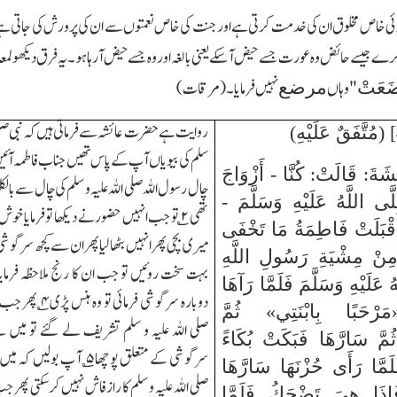
 کوئی خاص مخلوق ان کی خدمت کرتی ہے اور جنت کی خاص نعمتوں سے ان کی پرورش کی جاتی 
رے جیسے حائض وہ عورت جسے حیض آسکے یعنی بالغہ اور وہ جسے حیض آرہا ہو۔یہ فرق دیکھو ل
ضَعَتْ
"
وہاں
نہیں فرمایا۔(مرقات)
مرضع
روایت ہے حضرت عائشہ سے فرماتی ہیں کہ نبی صلی ا
سلم کی بیویاں آپ کے پاس تھیں جناب فاطمہ آئی
َةَ: قَالَتْ: كُنَّا - أَزْوَاجَ
چال رسول اللہ صلی اللہ علیہ و سلم کی چال سے بالک
لَّى اللَّهُ عَلَيْهِ وَسَلَّمَ -
تھی
۲
؎ تو جب انہیں حضور نے دیکھا تو فرمایا خو
أَقْبَلَتْ فَاطِمَةُ مَا تَخْفَى
میری بچی پھر انہیں بٹھالیا پھر ان سے کچھ سرگوشی
مِنْ مِشْيَةِ رَسُولِ اللَّهِ
بہت سخت روئیں تو جب ان کا رنج ملاحظہ فرمایا
 عَلَيْهِ وَسَلَّمَ فَلَمَّا رَآهَا
دوبارہ سرگوشی فرمائی تو وہ ہنس پڑی
۴
؎ پھر جب 
رْحَبًا بِابْنَتِي» ثُمَّ
صلی اللہ علیہ و سلم تشریف لے گئے تو میں
ثُمَّ سَارَّهَا فَبَكَتْ بُكَاءً
سرگوشی کے متعلق پوچھا
۵
؎ آپ بولیں کہ میں
َمَّا رَأَى حُزْنَهَا سَارَّهَا
صلی اللہ علیہ و سلم کا راز فاش نہیں کرسکتی پھر 
 فَإِذَا هِيَ تَضْحَكُ فَلَمَّا