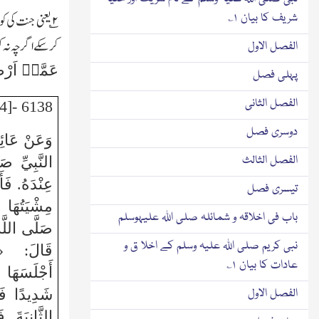
شریف کا بیان ۱؎
۲
؎ یعنی جنت کی
کرسکے اگرچہ نہ ک
الفصل الاول
عَمَّاۤ اَرْ
پہلی فصل
الفصل الثانی
6138 -[4] (مُتَّفَقٌ عَلَيْهِ)
دوسری فصل
وَعَنْ عَائِش
الفصل الثالث
النَّبِيِّ صَ
عِنْدَهُ. فَ
تیسری فصل
مِشْيَتُهَا 
باب فی اخلاقہ و شمائلہ صلی اللہ علیہوسلم
صَلَّى اللَّهُ
نبی کریم صلی اللہ علیہ وسلم کے اخلا ق و
قَالَ: «مَ
عادات کا بیان ۱؎
أَجْلَسَهَا 
الفصل الاول
شَدِيدًا فَل
الثَّانِيَةَ