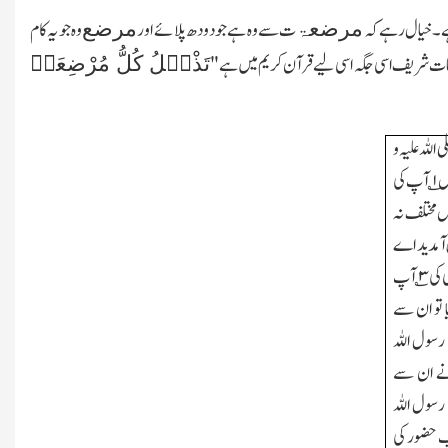
ہے۔خیال رہے کہ
ت سے وہ ہے جو دودھ پلائے اور
وہ جو یہ کام
مرضعۃ
مرضع
تَذْہَلُ کُلُّ مُرْضِعَۃٍ
معات شریف اسی جگہ اسی لیے قرآن کریم میں ہے"
للہ علیہ و
ں
۱
؎ آپ کی
ل مختلف نہ
ش آمدید اے
 کی
۳
؎ آپ
 تو ان سے
رسول اللہ
 نے ان سے
 رسول اللہ
جب حضور کی