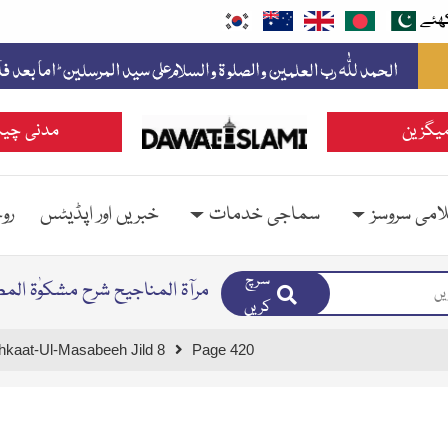
ھئے
یگزین
مدنی چین
امی سروسز
سماجی خدمات
خبریں اور اپڈیٹس
رو
سرچ
مرآۃ المناجیح شرح مشکوٰۃ ال
کریں
hkaat-Ul-Masabeeh Jild 8
Page 420