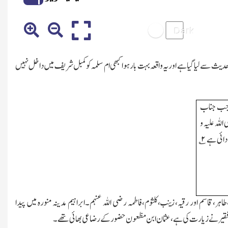
یث سے لیا گیا ہے اور یہ واقعہ بہت بار ہوا کبھی ام سلمہ کو کمبل شریف میں داخل نہیں
 جب جناب
اللہ علیہ و
دائی ہے
۲
؎
قاسم اور رقیہ، زینب،کلثوم،فاطمہ رضی اللہ عنہم۔ابراہیم مدینہ منورہ میں پیدا
ے،فقیر نے زیارت کی ہے،عثمان ابن مظعون حضور کے رضاعی بھائی تھے۔