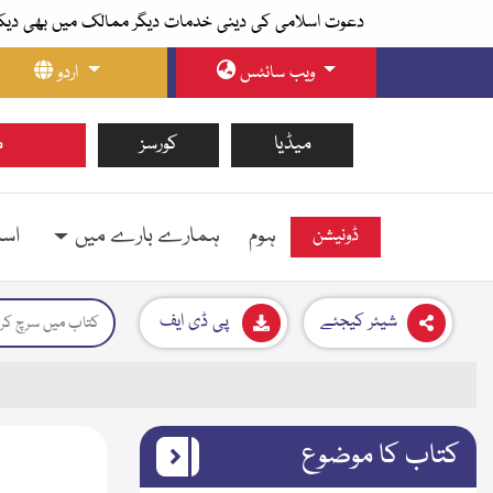
دعوت اسلامی کی دینی خدمات دیگر ممالک میں بھی دیک
ویب سائٹس
اردو
میڈیا
کورسز
م
ہوم
ہمارے بارے میں
اسل
ڈونیشن
شیئر کیجئے
پی ڈی ایف
کتاب کا موضوع