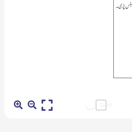
ں ہنس پڑی۔