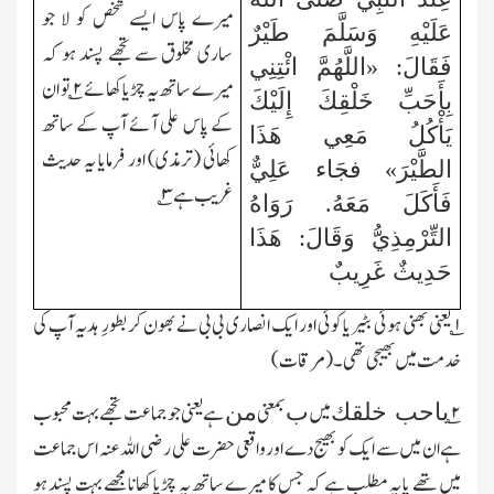
میرے پاس ایسے شخص کو لا جو
عَلَيْهِ وَسَلَّمَ طَيْرٌ
ساری مخلوق سے تجھے پسند ہو کہ
فَقَالَ: «اللَّهُمَّ ائْتِنِي
میرے ساتھ یہ چڑیا کھائے
۲
؎ تو ان
بِأَحَبِّ خَلْقِكَ إِلَيْكَ
کے پاس علی آئے آپ کے ساتھ
يَأْكُلُ مَعِي هَذَا
کھائی (ترمذی) اور فرمایا یہ حدیث
الطَّيْرَ» فجَاء عَلِيٌّ
غریب ہے ۳؎
فَأَكَلَ مَعَهُ. رَوَاهُ
التِّرْمِذِيُّ وَقَالَ: هَذَا
حَدِيثٌ غَرِيبٌ
۱؎
یعنی بھنی ہوئی بٹیر یا کوئی اور ایک انصاری بی بی نے بھون کر بطورِ ہدیہ آپ کی
خدمت میں بھیجی تھی۔(مرقات)
۲
؎
میں
بمعنی
ہے یعنی جو جماعت تجھے بہت محبوب
باحب خلقك
ب
من
ہے ان میں سے ایک کو بھیج دے اور واقعی حضرت علی رضی اللہ عنہ اس جماعت
میں تھے یا یہ مطلب ہے کہ جس کا میرے ساتھ یہ چڑیا کھانا مجھے بہت پسند ہو