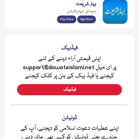
بہار شریعت
موبائل ایپلیکیشن
Play Store
App Store
فیڈبیک
اپنی قیمتی آراء دینے کے لئے
support@dawateislami.net پر ای میل
کیجئے یا فیڈ بیک کے بٹن پر کلک کیجئے
فیڈبیک
ڈونیشن
اپنے عطیات دعوت اسلامی کو دیجئے، آپ کے
چندے یعنی ڈونیشن کو کسی بھی جائز، دینی،