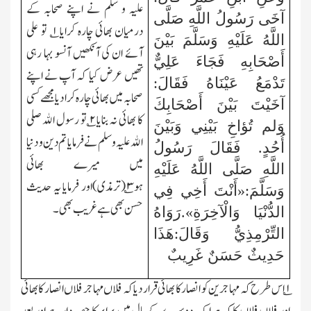
علیہ و سلم نے اپنے صحابہ کے
آخَى رَسُولُ اللَّهِ صَلَّى
درمیان بھائی چارہ کرایا
۱
؎ تو علی
اللَّهُ عَلَيْهِ وَسَلَّمَ بَيْنَ
آئے ان کی آنکھیں آنسو بہا رہی
أَصْحَابِهِ فَجَاءَ عَلِيٌّ
تھیں عرض کیا کہ آپ نے اپنے
تَدْمَعُ عَيْنَاهُ فَقَالَ:
صحابہ میں بھائی چارہ کرا دیا مجھے کسی
آخَيْتَ بَيْنَ أَصْحَابِكَ
کا بھائی نہ بنایا
۲
؎ تو رسول الله صلی
وَلم تُؤاخِ بَيْنِي وَبَيْنَ
الله علیہ و سلم نے فرمایا تم دین و دنیا
أُحُدٍ. فَقَالَ رَسُولُ
میں میرے بھائی
اللَّهِ
صَلَّى اللَّهُ عَلَيْهِ
ہو
۳
؎(ترمذی)اور فرمایا یہ حدیث
وَسَلَّمَ
:«أَنْتَ أَخِي فِي
حسن بھی ہے غریب بھی۔
الدُّنْيَا
وَالْآخِرَةِ».رَوَاهُ
التِّرْمِذِيُّ وَقَالَ:هَذَا
حَدِيثٌ حَسَنٌ غَرِيبٌ
۱؎
اس طرح کہ مہاجرین کو انصار کا بھائی قرار دیا کہ فلاں مہاجر فلاں انصار کا بھائی