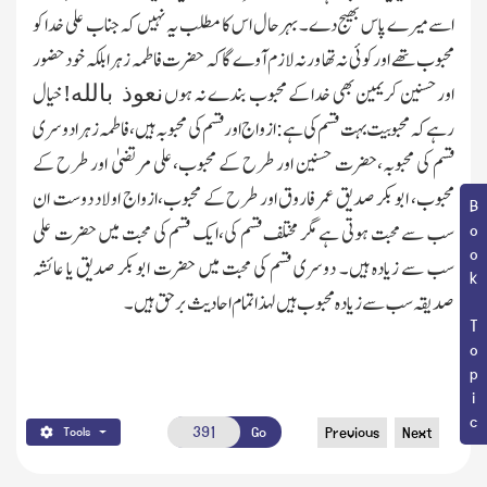
اسے میرے پاس بھیج دے۔بہرحال اس کا مطلب یہ نہیں کہ جناب علی خدا کو
محبوب تھے اور کوئی نہ تھا ورنہ لازم آوے گا کہ حضرت فاطمہ زہرا بلکہ خود حضور
اور حسنین کریمین بھی خدا کے محبوب بندے نہ ہوں
خیال
نعوذ بالله!
رہے کہ محبوبیت بہت قسم کی ہے: ازواج اور قسم کی محبوبہ ہیں،فاطمہ زہرا دوسری
قسم کی محبوبہ،حضرت حسنین اور طرح کے محبوب،علی مرتضیٰ اور طرح کے
محبوب، ابوبکر صدیق عمر فاروق اور طرح کے محبوب،ازواج اولاد دوست ان
Book Topic
سب سے محبت ہوتی ہے مگر مختلف قسم کی،ایک قسم کی محبت میں حضرت علی
سب سے زیادہ ہیں۔ دوسری قسم کی محبت میں حضرت ابوبکر صدیق یا عائشہ
صدیقہ سب سے زیادہ محبوب ہیں لہذا تمام احادیث برحق ہیں۔
Go
Previous
Next
Tools