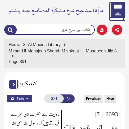
مرآۃ المناجیح شرح مشکوٰۃ المصابیح جلد ہشتم
Home
Al Madina Library
Miraat-Ul-Manajeeh Sharah Mishkaat-Ul-Masabeeh Jild 8
Page 391
کیٹیگریز
Go
Previous
Next
Tools
روایت ہے حضرت ابن عمر سے
6093 -[7]
فرماتے ہیں کہ رسول الله صلی الله
وَعَنِ ابْنِ عُمَرَ قَالَ: