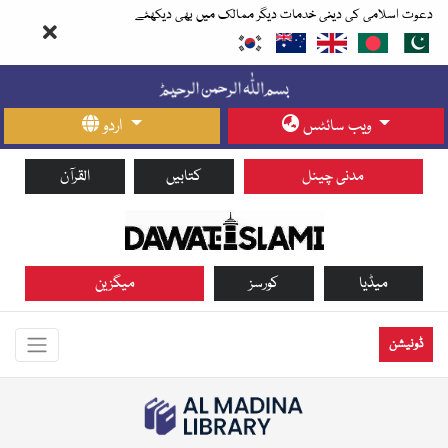
دعوت اسلامی کی دینی خدمات دیگر ممالک میں بھی دیکھئے
ویب سائٹس
اردو
مدنی چینل
کتابیں
القرآن
میڈیا
کورسز
میگزین
ڈونیشن