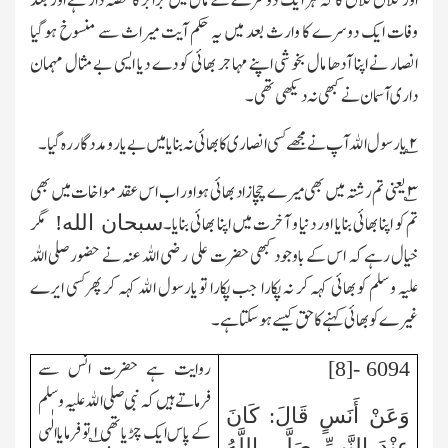
اور فلاں فلاں کا کہ ہر ایک دوسرے کے مال میں برابر کا حصہ دار ہے اور بعد
وفات ایک دوسرے کا وارث بعد میں یہ حکم آیت میراث سے منسوخ ہوگیا
انصار نے اپنا آدھا مال بخوشی اپنے مہاجر بھائی کو دے دیا ایسی بے مثال مہمان
داری آسمان نے کبھی نہ دیکھی تھی۔
۲
؎ یارسول الله آپ نے مجھے کسی انصاری کا بھائی نہ بنایا میں بے یارومددگار رہ گیا۔
۳
؎ یعنی تم رشتہ میں بھی میرے چچا زاد بھائی ہو اور اب اس عقد مواخات میں بھی
تم کو اپنا بھائی بنایا اور دنیا و آخرت میں اپنا بھائی بنایا۔
مگر
سبحان الله!
خیال رہے کہ اس کے باوجود کبھی حضرت علی رضی اللہ عنہ نے حضور صلی اللہ
علیہ و سلم کو بھائی کہہ کر نہ پکارا جب پکارا تو یارسول الله کہہ کر پھرکسی ایرے
غیرے کو بھائی کہنے کا حق کیسے ہوسکتا ہے۔
روایت ہے حضرت انس سے
6094 -[8]
فرماتے ہیں کہ نبی صلی الله علیہ و سلم
وَعَنْ أَنَسٍ قَالَ: كَانَ
کے پاس ایک چڑیا تھی
۱
؎ تو فرمایاالٰہی
عِنْدَ النَّبِيِّ صَلَّى اللَّهُ