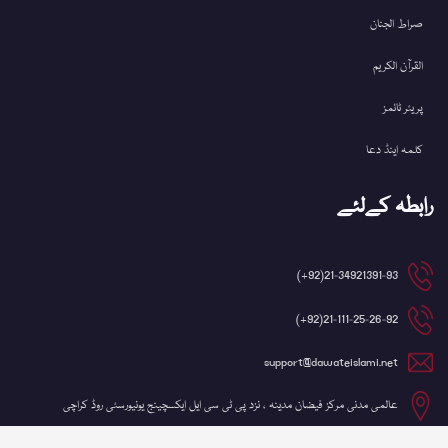
صراط الجنان
القرآن الکریم
پریئر ٹائمز
کلمہ اینڈ دعا
رابطہ کےلئے
21-34921391-93(92+)
21-111-25-26-92(92+)
support@dawateislami.net
عالمی مدنی مرکز فیضان مدینہ ، نزد پی ٹی سی ایل ایکسچینج یونیورسٹی روڈ کراچی