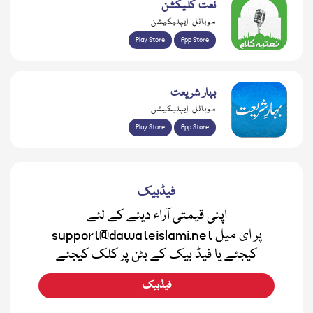
نعت کلیکشن
موبائل ایپلیکیشن
Play Store
App Store
بہار شریعت
موبائل ایپلیکیشن
Play Store
App Store
فیڈبیک
اپنی قیمتی آراء دینے کے لئے
support@dawateislami.net پر ای میل
کیجئے یا فیڈ بیک کے بٹن پر کلک کیجئے
فیڈبیک