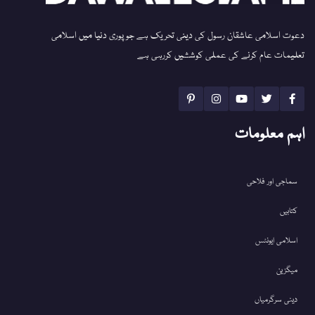
دعوت اسلامی عاشقان رسول کی دینی تحریک ہے جو پوری دنیا میں اسلامی
تعلیمات عام کرنے کی عملی کوششیں کررہی ہے
اہم معلومات
سماجی اور فلاحی
کتابیں
اسلامی ایونٹس
میگزین
دینی سرگرمیاں