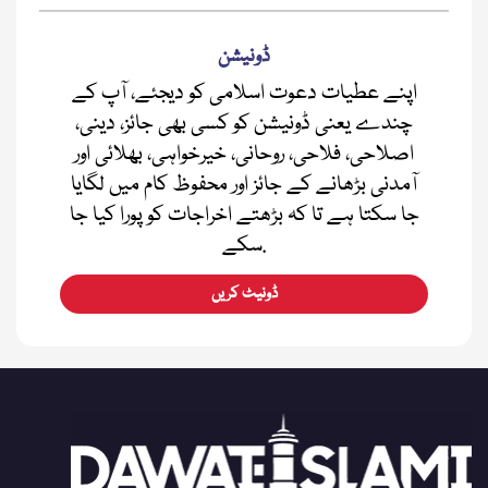
ڈونیشن
اپنے عطیات دعوت اسلامی کو دیجئے، آپ کے
چندے یعنی ڈونیشن کو کسی بھی جائز، دینی،
اصلاحی، فلاحی، روحانی، خیرخواہی، بھلائی اور
آمدنی بڑھانے کے جائز اور محفوظ کام میں لگایا
جا سکتا ہے تا کہ بڑھتے اخراجات کو پورا کیا جا
سکے.
ڈونیٹ کریں