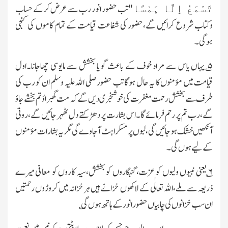
تَسْمَعُ اِلَّا ہَمْسًا
"
تب حضور انور رب سے عرض کرکے حساب
وکتاب شروع کرائیں گے،حضور کی شفاعت قیامت کے تمام کاموں کی کنجی
ہوگی۔
۵
؎ یہاں یاس سے مراد خوف کے باعث گویا بخشش سے مایوسی چھاجانا۔اول
قیامت میں مؤمنوں کا یہ حال ہوگا تب حضور صلی الله علیہ وسلم ان کو رب کی
طرف سے بخشش رحمت مغفرت کی خوشخبری دیں گے کہ مت گھبراؤ تم بخشے جاؤ
گے،رب تم پر رحم فرمائے گا۔اس بشارت پر دھڑکتے دل ٹھہر جائیں گے،روتی
آنکھیں خشک ہوجائیں گی،لبوں پر مسکراہٹ آجاوے گی مگر یہ بشارات مؤمنوں
کے لیے ہوں گی۔
۶
؎ یعنی نبیوں ولیوں کو عزت،گنہگاروں کو بخشش،سیہ کاروں کو معافی میرے
ذریعہ سے ملے،الله تعالٰی کے لاکھوں خزانے ہیں ہر خزانہ میں کروڑوں رحمتیں
ان سب خزانوں کی چابیاں حضور انور کے ہاتھ ہوں گی
؎