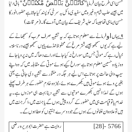
کَاَنَّہُنَّ بَیۡضٌ مَّکْنُوۡنٌ
حسن اسی طرح بیان فرمایا"
"باقی دنیا
میں جیسے حلب شام وغیرہ میں سفیدی مائل بہ سرخی کو پسند کیا جاتا ہے حضور انور کا
حسن ایسا ہی تھا جیساکہ حلیہ شریف کے بیان میں آوے گا۔(مرقات)
۹
؎ یہاں
فرمانے سے معلوم ہوتا ہے کہ یہ تشبیہ صرف عرب کو سمجھانے کے
او
لیے ہے کہ یوں سمجھو جیسے شتر مرغ کے محفوظ انڈے یا یوں سمجھو جیسے درنا سفۃ۔
خیال رہے کہ موتی جس میں سوراخ نہ کیا جائے اور اسے دھاگہ میں نہ پرویا جائے
وہ زیادہ حسین معلوم ہوتا ہے سوراخ کیے ہوئے موتی کے مقابلہ میں کہ وہ اپنے
سیپ والی حالت پر ہوتا ہے اس لیے ہر جگہ در منثور سے تشبیہ دی جاتی ہے یعنی
بغیر پروئے ہوئے موتی ہیں بکھرے ہوئے،نیز وہ خادم حضور کے ہرطرف پھیلے
ہوں گے لہذا انہیں بکھرے موتیوں سے تشبیہ دینا بہت ہی موزوں ہے۔یہ
خدام یا تو قیامت ہی میں حضور کے گردوپیش ہوں گے یا جنت میں،اگر جنت میں
ہیں تو علاوہ ان غلمانوں کے ہوں گے جو دوسرے جنتیوں کو عطا ہوں گے۔
روایت ہے حضرت ابوہریرہ رضی
5766 -[28]