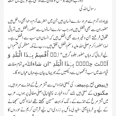
لا ورب البیت جو جس کو ملا ان سے ملا بٹتی ہے کونین میں نعمت
رسول الله کی
۷
؎ اولاد آدم سے مراد سارے انسان ہیں جن میں حضرت آدم و حوا بھی داخل ہیں
حضور ان سے بھی افضل ہیں اور جب سارے انسانوں سے حضور افضل ہیں تو باقی
مخلوق فرشتے جن وغیرہ سے بھی افضل ہیں کہ انسان ان سب سے افضل ہے۔
لہذا حضور اکرم صلی الله علیہ وسلم افضل الخلق ہیں۔رب نے مکہ معظمہ کی قسم اس
لَاۤ اُقْسِمُ بِہٰذَا الْبَلَدِ
وَ
لیے فرمائی کہ وہاں حضور جلوہ گر ہیں"
اَنۡتَ حِلٌّۢ بِہٰذَا الْبَلَدِ
"
یہ تمام صفات
ان شاءاﷲ
قیامت میں سب آنکھوں سے دیکھیں گے جو یہاں بیان ہے وہاں عیاں ہوگا۔
۸
؎
جمع ہے
کی بمعنی انڈا،اس سے شتر مرغ کے انڈے مراد ہیں۔
بیض
بیضۃ
کے معنی ہیں جسے گردوغبار نہ پہنچا اپنی اصلی صفائی پر ہوں۔عرب
مکنون
میں شتر مرغ کے انڈے کے رنگ کو بہت حسین سمجھتے تھے لہذا انہیں سمجھانے
کے لیے یہ فرمایا یعنی سفیدی مائل بہ زردی اس لیے قرآن کریم نے حوروں کا