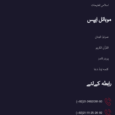
اسلامی تعلیمات
موبائل ایپس
صراط الجنان
القرآن الکریم
پریئر ٹائمز
کلمہ اینڈ دعا
رابطہ کےلئے
21-34921391-93(92+)
21-111-25-26-92(92+)