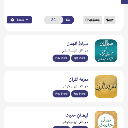
Go
Previous
Next
Tools
صراط الجنان
موبائل ایپلیکیشن
Play Store
App Store
معرفۃ القرآن
موبائل ایپلیکیشن
Play Store
App Store
فیضانِ حدیث
موبائل ایپلیکیشن