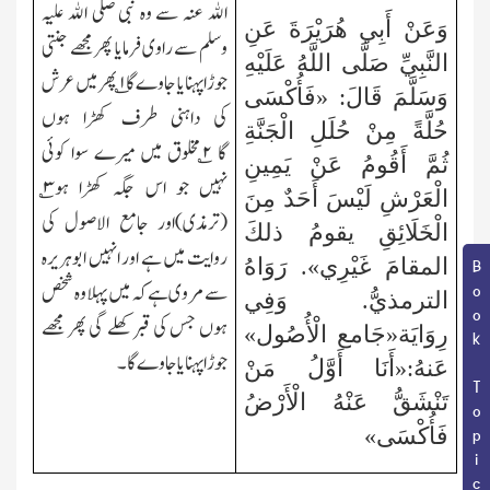
الله عنہ سے وہ نبی صلی الله علیہ
وَعَنْ
أَبِي هُرَيْرَةَ عَنِ
وسلم سے راوی فرمایا پھر مجھے جنتی
النَّبِيِّ صَلَّى اللَّهُ عَلَيْهِ
جوڑا پہنایا جاوے گا ۱؎ پھر میں عرش
وَسَلَّمَ قَالَ: «فَأُكْسَى
کی داہنی طرف کھڑا ہوں
حُلَّةً مِنْ حُلَلِ الْجَنَّةِ
گا
۲
؎مخلوق میں میرے سوا کوئی
ثُمَّ أَقُومُ عَنْ يَمِينِ
نہیں جو اس جگہ کھڑا ہو
۳
؎
الْعَرْشِ
لَيْسَ أَحَدٌ مِنَ
(ترمذی)اور جامع الاصول کی
الْخَلَائِقِ يقومُ ذلكَ
روایت میں ہے اور انہیں ابوہریرہ
المقامَ غَيْرِي».
رَوَاهُ
Book Topic
سے مروی ہے کہ میں پہلا وہ شخص
الترمذيُّ. وَفِي
ہوں جس کی قبر کھلے گی پھر مجھے
رِوَايَة«جَامع الْأُصُول»
جوڑا پہنایا جاوے گا۔
عَنهُ:«أَنَا أَوَّلُ مَنْ
تَنْشَقُّ عَنْهُ الْأَرْضُ
فَأُكْسَى»