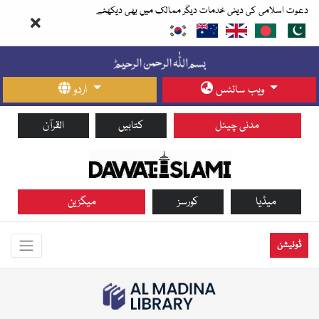
دعوت اسلامی کی دینی خدمات دیگر ممالک میں بھی دیکھئے
ویب سائٹس
اردو
مدنی چینل
کتابیں
القرآن
میڈیا
کورسز
میگزین
ڈونیشن