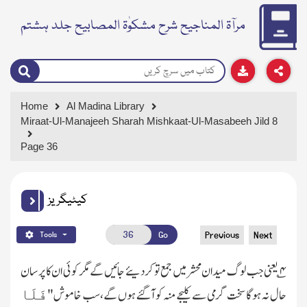
مرآۃ المناجیح شرح مشکوٰۃ المصابیح جلد ہشتم
Home
Al Madina Library
Miraat-Ul-Manajeeh Sharah Mishkaat-Ul-Masabeeh Jild 8
Page 36
کیٹیگریز
Go
Previous
Next
Tools
۴
؎ یعنی جب لوگ میدان محشر میں جمع تو کردیئے جائیں گے مگر کوئی ان کا پرسان
فَلَا
حال نہ ہوگا سخت گرمی سے کلیجے منہ کو آگئے ہوں گے،سب خاموش"