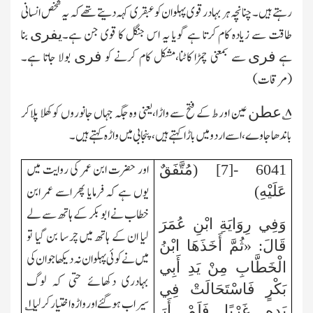
رہتے ہیں۔چنانچہ ہر بہادر قوی پہلوان کو عبقری کہہ دیتے تھے کہ یہ شخص انسانی
طاقت سے زیادہ کام کرتا ہے گویا یہ اس جنگل کا قوی جن ہے۔
بنا
یفری
ہے
سے بمعنی چمڑا کاٹنا،مشکل کام کرنے کو
بولا جاتا ہے۔
فری
فری
(مرقات)
۸
؎
عین اور ط کے فتح سے واڑا،یعنی وہ جگہ جہاں جانوروں کو کھلا پلاکر
عطن
باندھا جاوے،اسے اردو میں باڑا کہتے ہیں،پنجابی میں واڑہ کہتے ہیں۔
اور حضرت ابن عمر کی روایت میں
6041 -[7] (مُتَّفَقٌ
یوں ہے کہ فرمایا پھر اسے عمر ابن
عَلَيْهِ)
خطاب نے ابوبکر کے ہاتھ سے لے
وَفِي رِوَايَةِ ابْنِ عُمَرَ
لیا ان کے ہاتھ میں چرسا بن گیا تو
قَالَ: «ثُمَّ أَخَذَهَا ابْنُ
میں نے کوئی پہلوان نہ دیکھا جو ان کی
الْخَطَّابِ مِنْ يَدِ أَبِي
بہادری دکھائے حتی کہ لوگ
بَكْرٍ فَاسْتَحَالَتْ فِي
سیراب ہوگئے اور واڑہ اختیار کرلیا
۱
؎
يَدِهِ غَرْبًا فَلَمْ أَرَ