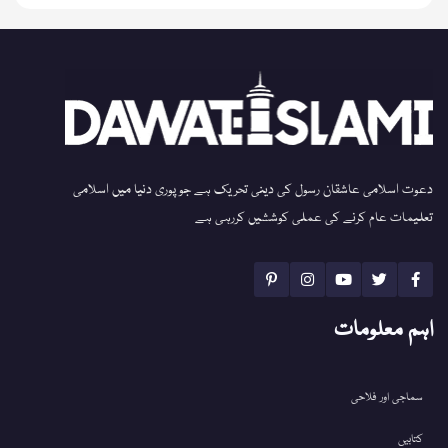
دعوت اسلامی عاشقان رسول کی دینی تحریک ہے جو پوری دنیا میں اسلامی
تعلیمات عام کرنے کی عملی کوششیں کررہی ہے
اہم معلومات
سماجی اور فلاحی
کتابیں