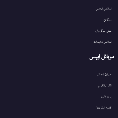
اسلامی ایونٹس
میگزین
دینی سرگرمیاں
اسلامی تعلیمات
موبائل ایپس
صراط الجنان
القرآن الکریم
پریئر ٹائمز
کلمہ اینڈ دعا