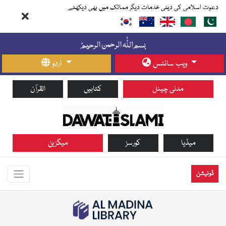
دعوت اسلامی کی دینی خدمات دیگر ممالک میں بھی دیکھئے
ویب سائٹس
اردو
مدنی چینل
کتابیں
القرآن
میڈیا
کورسز
میگزین
ڈونیشن