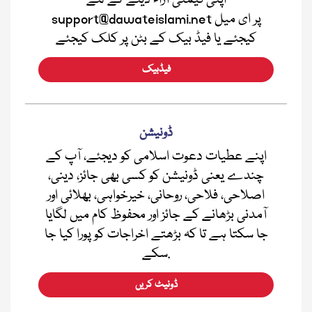
اپنی قیمتی آراء دینے کے لئے
support@dawateislami.net پر ای میل
کیجئے یا فیڈ بیک کے بٹن پر کلک کیجئے
فیڈبیک
ڈونیشن
اپنے عطیات دعوت اسلامی کو دیجئے، آپ کے
چندے یعنی ڈونیشن کو کسی بھی جائز، دینی،
اصلاحی، فلاحی، روحانی، خیرخواہی، بھلائی اور
آمدنی بڑھانے کے جائز اور محفوظ کام میں لگایا
جا سکتا ہے تا کہ بڑھتے اخراجات کو پورا کیا جا
سکے.
ڈونیٹ کریں