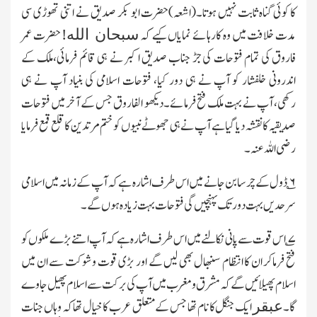
کا کوئی گناہ ثابت نہیں ہوتا۔(اشعہ)حضرت ابو بکر صدیق نے اتنی تھوڑی سی
مدت خلافت میں وہ کارہائے نمایاں کیے کہ
حضرت عمر
سبحان
الله!
فاروق کی تمام فتوحات کی جڑ جناب صدیق ا کبر نے ہی قائم فرمائی،ملک کے
اندرونی خلفشار کو آپ نے ہی دور کیا، فتوحات اسلامی کی بنیاد آپ نے ہی
رکھی،
آپ نے بہت ملک فتح فرمائے۔دیکھو الفاروق جس کے آخر میں فتوحات
صدیقیہ کا نقشہ دیا گیا ہے آپ نے ہی جھوٹے نبیوں کو ختم مرتدین کا قلع قمع فرمایا
رضی اللہ عنہ۔
۶
؎ ڈول کے چرسا بن جانے میں اس طرف اشارہ ہے کہ آپ کے زمانہ میں اسلامی
سرحدیں بہت دور تک پہنچیں گی فتوحات بہت زیادہ ہوں گے۔
۷
؎ اس قوت سے پانی نکالنے میں اس طرف اشارہ ہے کہ آپ اتنے بڑے ملکوں کو
فتح فرماکر ان کا انتظام سنبھال بھی لیں گے اور بڑی قوت و شوکت سے ان میں
اسلام پھیلائیں گے کہ مشرق ومغرب میں آپ کی برکت سے اسلام پھیل جاوے
گا۔
ایک جنگل کا نام تھا جس کے متعلق عرب کا خیال تھا کہ وہاں جنات
عبقر