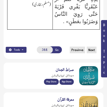
(مسلم،بخاری)
عَبْقَرِيًّا يَفْرِي فَرْيَهُ
حَتَّى رَوِيَ النَّاسُ
وَضَرَبُوا بعَطَنٍ» .
Book Topic
Go
Previous
Next
Tools
صراط الجنان
موبائل ایپلیکیشن
Play Store
App Store
معرفۃ القرآن
موبائل ایپلیکیشن