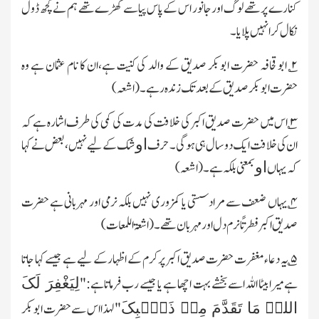
کنارے پر تھے لوگ اور جانور اس کے پاس
پیاسے کھڑے تھے ہم نے کچھ ڈول
نکال کر انہیں پلایا۔
۲
؎ ابو قحافہ حضرت ابوبکر صدیق کے والد کی کنیت ہے،ان کا نام عثمان ہے وہ
حضرت ابوبکر صدیق کے بعد تک زندہ رہے۔(اشعہ)
۳
؎ اس میں حضرت صدیق اکبر کی خلافت کی مدت کی کمی کی طرف اشارہ ہے کہ
ان کی خلافت ایک دو سال ہی ہوگی۔ حرف
شک کے لیے نہیں،بعض نے کہا
او
کہ یہاں
بمعنی بلکہ ہے۔(اشعہ)
او
۴
؎ یہاں ضعف سے مرادسستی یا کمزوری نہیں بلکہ نرمی اور مہربانی ہے حضرت
صدیق اکبر فطرتًا نرم دل اور مہربان تھے۔(اشعۃ اللمعات)
۵
؎ یہ دعاء مغفرت حضرت صدیق اکبر پر کرم کے اظہار کے لیے ہے جیسے کہا جاتا
لِیَغْفِرَ لَکَ
ہے میرا بیٹا اللہ اسے بخشے بہت اچھا ہے یا جیسے رب فرماتاہے:"
اللہُ مَا تَقَدَّمَ مِنۡ ذَنۡۢبِکَ
"
لہذا اس سے حضرت ابوبکر