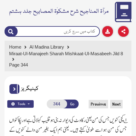
مرآۃ المناجیح شرح مشکوٰۃ المصابیح جلد ہشتم
Home
Al Madina Library
Miraat-Ul-Manajeeh Sharah Mishkaat-Ul-Masabeeh Jild 8
Page 344
کیٹیگریز
Go
Previous
Next
Tools
۱؎
کچی کنویں جس کی من یعنی رکاوٹ کی دیوار نہ بنی ہو قلیب کہلاتی ہے اور پکا کنواں
جس کی من ہو اسے طویٰ کہتے ہیں۔ یعنی ہم ایک بغیر من والے کنویں کے