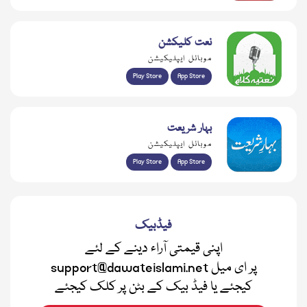
نعت کلیکشن
موبائل ایپلیکیشن
Play Store
App Store
بہار شریعت
موبائل ایپلیکیشن
Play Store
App Store
فیڈبیک
اپنی قیمتی آراء دینے کے لئے
support@dawateislami.net پر ای میل
کیجئے یا فیڈ بیک کے بٹن پر کلک کیجئے