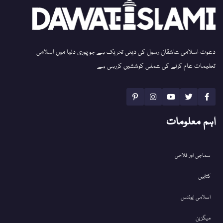
دعوت اسلامی عاشقان رسول کی دینی تحریک ہے جو پوری دنیا میں اسلامی
تعلیمات عام کرنے کی عملی کوششیں کررہی ہے
اہم معلومات
سماجی اور فلاحی
کتابیں
اسلامی ایونٹس
میگزین