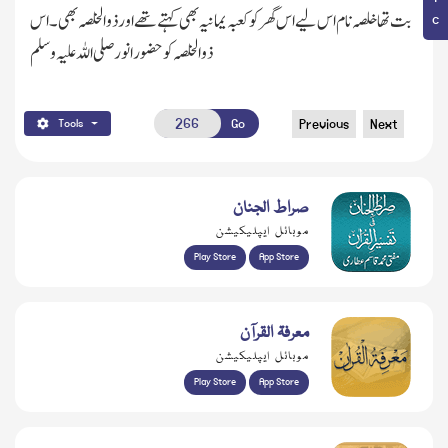
بت تھا خلصہ نام اس لیے اس گھر کو کعبہ یمانیہ بھی کہتے تھے اور ذوالخلصہ بھی۔اس
ذوالخلصہ کو حضور انور صلی اللہ علیہ و سلم
Go
Previous
Next
Tools
صراط الجنان
موبائل ایپلیکیشن
Play Store
App Store
معرفۃ القرآن
موبائل ایپلیکیشن
Play Store
App Store