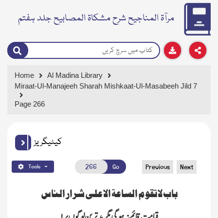
مرآۃ المناجیح شرح مشکاۃ المصابیح جلد ہفتم
Home
Al Madina Library
Miraat-Ul-Manajeeh Sharah Mishkaat-Ul-Masabeeh Jild 7
Page 266
کیٹیگریز
Go
Previous
Next
Tools
باب لا تقوم الساعۃ الا علی شرار الناس
قیامت قائم نہ ہوگی مگر بد ترین لوگوں پر ۱؎