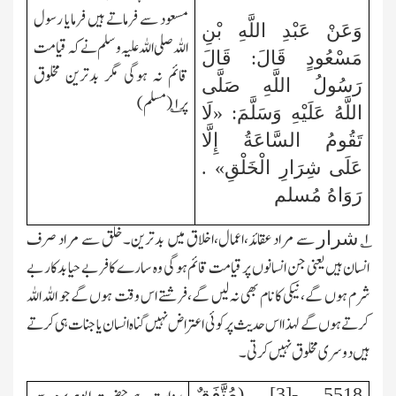
مسعود سے فرماتے ہیں فرمایا رسول
وَعَنْ عَبْدِ اللَّهِ بْنِ
اللہ صلی اللہ علیہ و سلم نے کہ قیامت
مَسْعُودٍ قَالَ: قَالَ
قائم نہ ہوگی مگر بدترین مخلوق
رَسُولُ اللَّهِ صَلَّى
پر
۱
؎(مسلم)
اللَّهُ عَلَيْهِ وَسَلَّمَ: «لَا
تَقُومُ السَّاعَةُ إِلَّا
عَلَى شِرَارِ الْخَلْقِ» .
رَوَاهُ مُسلم
۱؎
سے مراد عقائد،اعمال،اخلاق میں بدترین۔خلق سے مراد صرف
شرار
انسان ہیں یعنی جن انسانوں پر قیامت قائم ہوگی وہ سارے کافر بے حیا بدکار بے
شرم ہوں گے،نیکی کا نام بھی نہ لیں گے،فرشتے اس وقت ہوں گے جو اللہ اللہ
کرتے ہوں گے لہذا اس حدیث پر کوئی اعتراض نہیں گناہ انسان یا جنات ہی کرتے
ہیں دوسری مخلوق نہیں کرتی۔
5518 -[3] (مُتَّفَقٌ