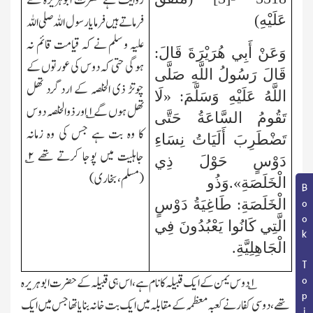
روایت ہے حضرت ابوہریرہ سے
عَلَيْهِ)
فرماتے ہیں فرمایا رسول اللہ صلی اللہ
علیہ و سلم نے کہ قیامت قائم نہ
وَعَنْ أَبِي هُرَيْرَةَ قَالَ:
ہوگی حتی کہ دوس کی عورتوں کے
قَالَ رَسُولُ اللَّهِ صَلَّى
چوتڑ ذی الخلصہ کے اردگرد تھل
اللَّهُ عَلَيْهِ وَسَلَّمَ: «لَا
تھل ہوں گے
۱
؎ اور ذوالخلصہ دوس
تَقُومُ السَّاعَةُ حَتَّى
کا وہ بت ہے جس کی وہ زمانہ
تَضْطَرِبَ أَلَيَاتُ نِسَاءِ
جاہلیت میں پوجا کرتے تھے
۲
؎
دَوْسٍ حَوْلَ ذِي
(مسلم،بخاری)
الْخَلَصَةِ».وَذُو
Book Topic
الْخَلَصَةِ: طَاغِيَةُ دَوْسٍ
الَّتِي كَانُوا يَعْبُدُونَ فِي
الْجَاهِلِيَّةِ.
۱؎
دوس یمن کے ایک قبیلہ کا نام ہے،اس ہی قبیلہ کے حضرت ابوہریرہ
تھے،دوسی کفار نے کعبہ معظمہ کے مقابلہ میں ایک بت خانہ بنایا تھا جس میں ایک