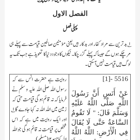
الفصل الاول
پہلی فصل
۱؎ بدترین سے مراد کفار اور بدکار ہیں یعنی مؤمنین صالحین قیامت سے پہلے ہی
مرچکے ہوں گے جیساکہ پہلےگزر چکا۔ نیکوں کا وجود دنیا کا تعویذ ہے جب تک یہ
لوگ ہیں قیامت نہیں آسکتی۔
5516 -[1]
روایت ہے حضرت انس سے کہ
رسول اللہ صلی اللہ علیہ و سلم نے
عَنْ أَنَسٍ أَنَّ رَسُولَ
فرمایا کہ نہ قائم ہوگی قیامت حتی کہ
اللَّهِ صَلَّى اللَّهُ عَلَيْهِ
زمین میں اللہ اللہ نہ کہا جاوے گا
۱
؎
وَسَلَّمَ قَالَ: " لَا تَقُومُ
اور ایک روایت میں ہے کہ اس
السَّاعَةُ حَتَّى لَا يُقَالَ
شخص پر قیامت نہ قائم ہوگی جو اللہ
فِي الْأَرْضِ: اللَّهُ اللَّهُ
اللہ کہتا ہو
۲
؎(مسلم)