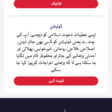
فیڈبیک
ڈونیشن
اپنے عطیات دعوت اسلامی کو دیجئے، آپ کے
چندے یعنی ڈونیشن کو کسی بھی جائز، دینی،
اصلاحی، فلاحی، روحانی، خیرخواہی، بھلائی اور
آمدنی بڑھانے کے جائز اور محفوظ کام میں لگایا
جا سکتا ہے تا کہ بڑھتے اخراجات کو پورا کیا جا
سکے.
ڈونیٹ کریں