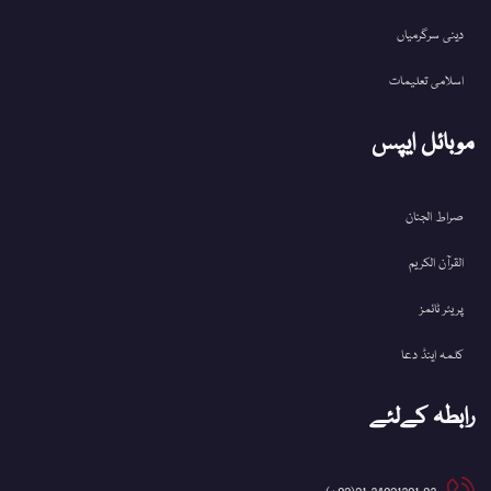
دینی سرگرمیاں
اسلامی تعلیمات
موبائل ایپس
صراط الجنان
القرآن الکریم
پریئر ٹائمز
کلمہ اینڈ دعا
رابطہ کےلئے