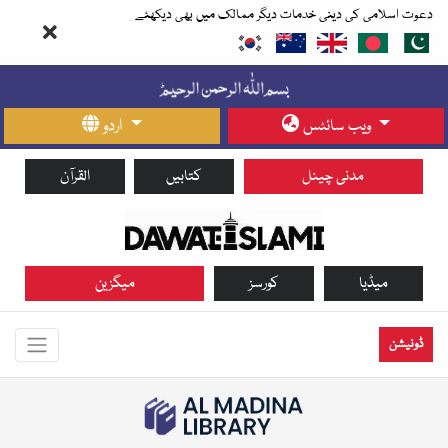
دعوت اسلامی کی دینی خدمات دیگر ممالک میں بھی دیکھئے
ویب سائٹس
اردو
مدنی چینل
کتابیں
القرآن
میڈیا
کورسز
میگزین
ڈونیشن