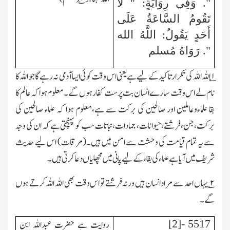
". وَفِي رِوَايَةٍ: " لَا
تَقُومُ السَّاعَةُ عَلَى
أَحَدٍ يَقُولُ: اللَّهُ الله
". رَوَاهُ مُسلم
۱؎
اللہ اللہ کی تکرار تاکید کے لیے ہے یعنی اس وقت کوئی ایسا آدمی نہ رہے گا جو اللہ کا
نام لے اس وقت سارے انسان بت پرست کفار ہوں گے۔معلوم ہوا کہ عالم کا
بقا علماءوعاملین اور صالحین کی برکت سے ہے،معلوم ہوا کہ علماء صالحین کی
برکت،جن،فرشتے،حیوانات، جمادات،نباتات سب کو پہنچتی ہے کہ ان کی وجہ
سے یہ تمام قیامت کی وحشت سے امن میں ہیں۔(مرقات) اس لیے حدیث
شریف میں آیا ہے علماء کی بقاء کے لیے پانی میں مچھلیاں دعا کرتی ہیں۔
۲
؎ یہاں احد سے مراد انسان ہیں ورنہ فرشتے تو اس وقت بھی اللہ اللہ کرتے ہوں
گے۔
5517 -[2]
روایت ہے حضرت عبداللہ ابن