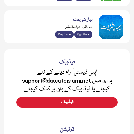
بہار شریعت
موبائل ایپلیکیشن
Play Store
App Store
فیڈبیک
اپنی قیمتی آراء دینے کے لئے
support@dawateislami.net پر ای میل
کیجئے یا فیڈ بیک کے بٹن پر کلک کیجئے
فیڈبیک
ڈونیشن