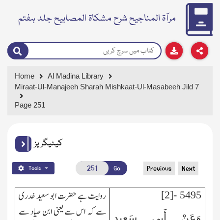
مرآۃ المناجیح شرح مشکاۃ المصابیح جلد ہفتم
Home
Al Madina Library
Miraat-Ul-Manajeeh Sharah Mishkaat-Ul-Masabeeh Jild 7
Page 251
کیٹیگریز
Go
Previous
Next
Tools
5495 -[2]
روایت ہے حضرت ابو سعید خدری
سے کہ اس سے یعنی ابن صیاد سے
وَعَنْ أَبِي سَعِيدٍ