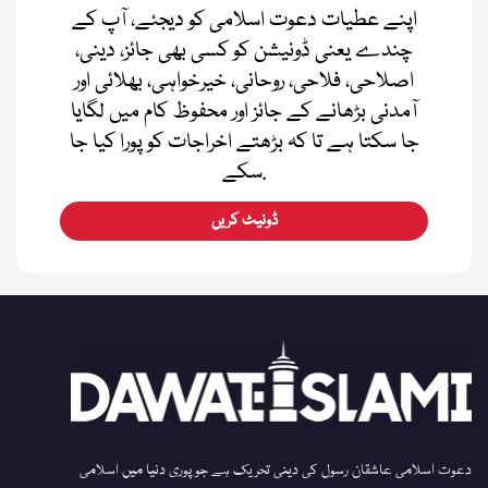
اپنے عطیات دعوت اسلامی کو دیجئے، آپ کے
چندے یعنی ڈونیشن کو کسی بھی جائز، دینی،
اصلاحی، فلاحی، روحانی، خیرخواہی، بھلائی اور
آمدنی بڑھانے کے جائز اور محفوظ کام میں لگایا
جا سکتا ہے تا کہ بڑھتے اخراجات کو پورا کیا جا
سکے.
ڈونیٹ کریں
دعوت اسلامی عاشقان رسول کی دینی تحریک ہے جو پوری دنیا میں اسلامی