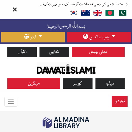
دعوت اسلامی کی دینی خدمات دیگر ممالک میں بھی دیکھئے
ویب سائٹس
اردو
مدنی چینل
کتابیں
القرآن
میڈیا
کورسز
میگزین
ڈونیشن