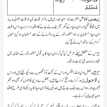
مُسْلِمٌ
۱؎
کا فاعل حضرت ابو سعید خدری ہیں۔(مرقات)یہ ملاقات عوالی مدینہ
یعنی
میں اتفاقًا تھی اور ابن صیاد کے گھر تشریف لے جانے کا واقعہ دوسرا ہے،اس وقت
ابن صیاد مسلمان نہ ہوا حضور انور کے پردہ فرمانے کے بعد مسلمان ہوگیا،صحابہ
کرام کے ساتھ اس نے حج کیا۔
۲
؎ اس کے متعلق پہلے عرض کیا گیا کہ ابن صیاد کا یہ قول حضور انور کے مقابلہ میں
تھا ورنہ وہ مدعی نبوت نہ تھا۔
۳
؎ جیسے بعض اولیاء الله ابلیس اور اس کے تخت کو آنکھوں سے دیکھ لیتے ہیں اور اس
پر
پڑھ کر اسے دفع کردیتے ہیں،بعض بے دین کاہنوں کو بھی وہ نظر
لاحول
آتاہے اور وہ اس سے بہک جاتے ہیں خدا کی پناہ! ابن صیاد کا یہ دیکھنا اسی طرح کا تھا
وہ یہ ہی بیان کررہا ہے۔