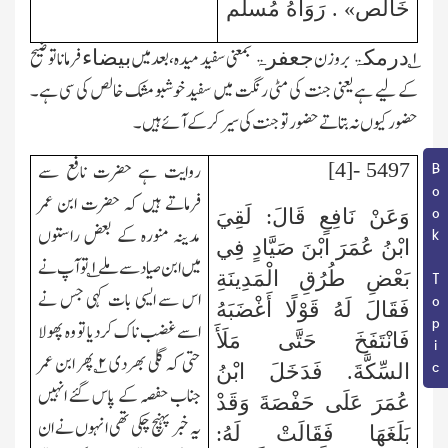
خَالص» . رَوَاهُ مُسلم
۱؎
بروزن
بمعنی سفید میدہ،بعد میں
فرمانا توضیح
درمکۃ
جعفرۃ
بیضاء
کے لیے ہے یعنی جنت کی مٹی رنگت میں سفید خوشبو مشک خالص کی سی ہے۔
حضور کیوں نہ بتاتے حضور تو جنت کی سیر کرکے آئے ہیں۔
5497 -[4]
روایت ہے حضرت نافع سے
Book Topic
فرماتے ہیں کہ حضرت ابن عمر
وَعَنْ نَافِعٍ قَالَ: لَقِيَ
مدینہ منورہ کے بعض راستوں
ابْنُ عُمَرَ ابْنَ صَيَّادٍ فِي
میں ابن صیاد سے ملے
۱
؎ تو آپ نے
بَعْضِ طُرُقِ الْمَدِينَةِ
اس سے ایسی بات کہی جس نے
فَقَالَ لَهُ قَوْلًا أَغْضَبَهُ
اسے غضب ناک کردیا تو وہ پھولا
فَانْتَفَخَ حَتَّى مَلَأَ
حتی کہ گلی بھردی
۲
؎ پھر ابن عمر
السِّكَّةَ. فَدَخَلَ ابْنُ
جناب حفصہ کے پاس گئے انہیں
عُمَرَ عَلَى حَفْصَةَ وَقَدْ
یہ خبر پہنچ چکی تھی انہوں نے ان
بَلَغَهَا فَقَالَتْ لَهُ: