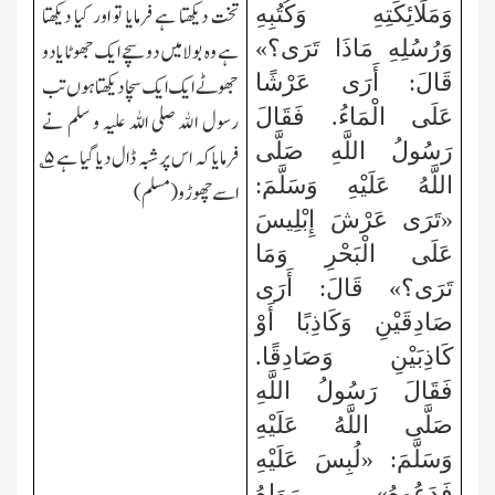
وَمَلَائِكَتِهِ وَكُتُبِهِ
تخت دیکھتا ہے فرمایا تو اور کیا دیکھتا
وَرُسُلِهِ مَاذَا تَرَى؟»
ہے وہ بولا میں دو سچے ایک جھوٹا یا دو
قَالَ: أَرَى عَرْشًا
جھوٹے ایک ایک سچا دیکھتا ہوں تب
عَلَى الْمَاءُ. فَقَالَ
رسول الله صلی اللہ علیہ و سلم نے
رَسُولُ اللَّهِ صَلَّى
فرمایا کہ اس پر شبہ ڈال دیا گیا ہے
۵
؎
اللَّهُ عَلَيْهِ وَسَلَّمَ:
اسے چھوڑو(مسلم)
«تَرَى عَرْشَ إِبْلِيسَ
عَلَى الْبَحْرِ وَمَا
تَرَى؟» قَالَ: أَرَى
صَادِقَيْنِ وَكَاذِبًا أَوْ
كَاذِبَيْنِ وَصَادِقًا.
فَقَالَ رَسُولُ اللَّهِ
صَلَّى اللَّهُ عَلَيْهِ
وَسَلَّمَ: «لُبِسَ عَلَيْهِ
فَدَعُوهُ» . رَوَاهُ