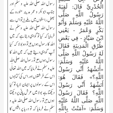
رسول الله صلی اللہ علیہ و سلم اور
الْخُدْرِيِّ قَالَ: لَقِيَهُ
جناب ابوبکر و عمر مدینہ منورہ کے
رَسُولُ اللَّهِ صَلَّى
بعض راستوں میں ملے
۱
؎ تو اس سے
اللَّهُ عَلَيْهِ وَسَلَّمَ وَأَبُو
رسول الله صلی اللہ علیہ وسلم نے
بَكْرٍ وَعُمَرُ - يَعْنِي
فرمایا کہ کیا تو گواہی دیتا ہے کہ میں
ابْنَ صَيَّادٍ - فِي بَعْضِ
الله کا رسول ہوں
۲
؎ تو وہ بولا کہ کیا
طُرُقِ الْمَدِينَةِ فَقَالَ
آپ گواہی دیتے ہیں کہ میں الله کا
لَهُ رَسُولُ اللَّهِ صَلَّى
رسول ہوں
۳
؎ تو رسول الله صلی اللہ
اللَّهُ عَلَيْهِ وَسَلَّمَ:
علیہ و سلم نے فرمایا کہ میں الله تعالٰی
«أَتَشْهَدُ أَنِّي رَسُولُ
اس کے فرشتوں اور اس کی کتابوں
اللَّهِ؟» فَقَالَ هُوَ:
اس کے رسولوں پر ایمان لایا،تو کیا
أَتَشْهَدُ أَنِّي رَسُولَ
دیکھتا ہے بولا میں عرش پانی پر دیکھتا
اللَّهِ؟ فَقَالَ رَسُولُ
ہوں
۴
؎ تو رسول الله صلی اللہ علیہ و
اللَّهِ صَلَّى اللَّهُ عَلَيْهِ
سلم نے فرمایا کہ تو دریا پر ابلیس کا
وَسَلَّمَ: «آمَنْتُ بِاللَّهِ