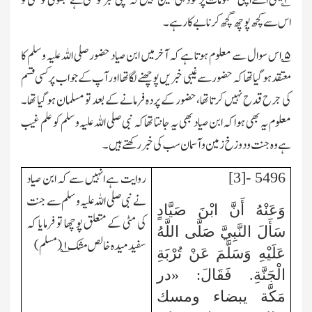
۴
؎ یعنی اسے اپنی معلومات پرخود ہی یقین نہیں کہ سچی خبر کونسی ہے جھوٹی کونسی تو
اس سے کچھ پوچھ گچھ کرنا بے کار ہے۔
۵
؎ اس سوال سے معلوم ہوتا ہے کہ آخر میں ابن صیاد حضور صلی اللہ علیہ و سلم کا
معتقد ہوگیا تھا کہ حضور سے غیبی خبریں پوچھنے لگا تھا اور آپ کے جواب پرکسی قسم
کی جرح قدح نہیں کرتا تھا،حضور کے پردہ فرمانے کے بعد تو مسلمان ہوگیا تھا۔
معلوم یہ بھی ہوا کہ ابن صیاد بھی یہ جانتا تھاکہ نبی صلی اللہ علیہ و سلم کو علم غیب
ہے وہ جنت و دوزخ زمین و آسمان سب کی خبر رکھتے ہیں۔
5496 -[3]
روایت ہے انہیں سے کہ ابن صیاد
نے نبی صلی اللہ علیہ و سلم سے جنت
وَعَنْهُ أَنَّ ابْنَ صَيَّادٍ
کی مٹی کے متعلق پوچھا تو فرمایا کہ
سَأَلَ النَّبِيَّ صَلَّى اللَّهُ
سفید میدہ خالص مشک ۱؎ (مسلم)
عَلَيْهِ وَسَلَّمَ عَنْ تُرْبَةِ
الْجَنَّةِ. فَقَالَ: «در
مَكَّة يبضاء ومسك