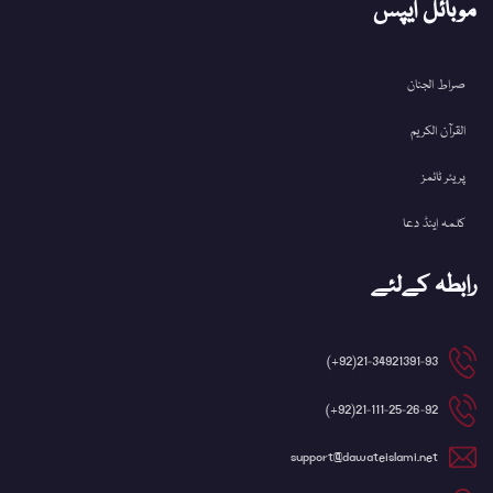
موبائل ایپس
صراط الجنان
القرآن الکریم
پریئر ٹائمز
کلمہ اینڈ دعا
رابطہ کےلئے
21-34921391-93(92+)
21-111-25-26-92(92+)
support@dawateislami.net