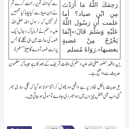
سے کہا الله تم پر رحمت کرے تم
رَحِمَكَ اللَّهُ مَا أَرَدْتَ
نے ابن صیاد سے کیا چاہا کیا تمہیں
مِنِ ابْنِ صياد؟ أما
خبرنہیں کہ رسول الله صلی اللہ
علمت أَن رَسُول اللَّهُ
علیہ و سلم نے فرمایا کہ دجال ایک
عَلَيْهِ وَسَلَّمَ قَالَ:«إِنَّمَا
غصہ کی حالت میں ہی نکلے گا جس
يَخْرُجُ مِنْ غضبةٍ
پر اسے غصہ آوے گا۳؎(مسلم)
يغضبها».رَوَاهُ مُسلم
۱؎
یہ واقعہ حضور صلی اللہ علیہ و سلم کی وفات شریف کے بعد کا ہے جیساکہ مضمون
حدیث سے واضح ہے۔
۲
؎ حدیث بالکل ظاہر پر ہے واقعی وہ پھول کر اتنا موٹا ہوگیا کہ گلی ساری بھر
گئی،اب بھی بعض چیزوں میں ہوا بھردی جاوے تو موٹی ہو جاتی ہیں۔