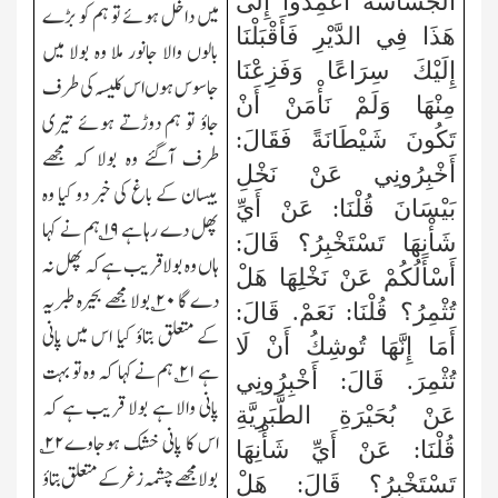
الْجَسَّاسَةُ اعْمِدُوا إِلَى
میں داخل ہوئے تو ہم کو بڑے
هَذَا فِي الدَّيْرِ فَأَقْبَلْنَا
بالوں والا جانور ملا وہ بولا میں
إِلَيْكَ سِرَاعًا وَفَزِعْنَا
جاسوس ہوں اس کلیسہ کی طرف
مِنْهَا وَلَمْ نَأْمَنْ أَنْ
جاؤ تو ہم دوڑتے ہوئے تیری
تَكُونَ شَيْطَانَةً فَقَالَ:
طرف آگئے وہ بولا کہ مجھے
أَخْبِرُونِي عَنْ نَخْلِ
بیسان کے باغ کی خبر دو کیا وہ
بَيْسَانَ قُلْنَا: عَنْ أَيِّ
پھل دے رہا ہے ۱۹؎ ہم نے کہا
شَأْنِهَا تَسْتَخْبِرُ؟ قَالَ:
ہاں وہ بولا قریب ہے کہ پھل نہ
أَسْأَلُكُمْ عَنْ نَخْلِهَا هَلْ
دے گا ۲۰؎ بولا مجھے بحیرہ طبریہ
تُثْمِرُ؟ قُلْنَا: نَعَمْ. قَالَ:
کے متعلق بتاؤ کیا اس میں پانی
أَمَا إِنَّهَا تُوشِكُ أَنْ لَا
ہے ۲۱؎ ہم نے کہا کہ وہ تو بہت
تُثْمِرَ. قَالَ: أَخْبِرُونِي
پانی والا ہے بولا قریب ہے کہ
عَنْ بُحَيْرَةِ الطَّبَرِيَّةِ
اس کا پانی خشک ہوجاوے۲۲؎
قُلْنَا: عَنْ أَيِّ شَأْنِهَا
بولا مجھے چشمہ زغر کے متعلق بتاؤ
تَسْتَخْبِرُ؟ قَالَ: هَلْ