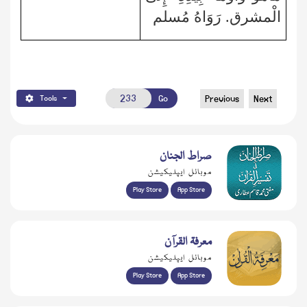
الْمشرق. رَوَاهُ مُسلم
Go
Previous
Next
Tools
صراط الجنان
موبائل ایپلیکیشن
Play Store
App Store
معرفۃ القرآن
موبائل ایپلیکیشن
Play Store
App Store