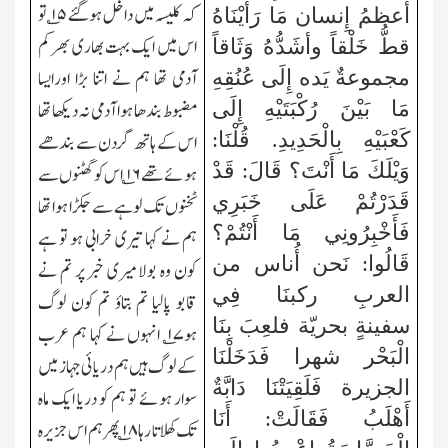
کہ کلیسہ میں داخل ہوگئے ۱۵؎ تو
أعظمُ إِنسان مَا رَأَيْنَاهُ
اس میں ایک بہت بھاری بھر کم
قطُّ خَلْقاً وأشَدُّهُ وَثَاقاً
آدمی تھا ہم نے اتنا بڑا اورایسا
مجموعةٌ يَده إِلَى عُنُقِهِ
مَا بَيْنَ رُكْبَتَيْهِ إِلَى
مضبوط بندھا ہوا آدمی نہ دیکھا تھا
كَعْبَيْهِ بِالْحَدِيدِ. قُلْنَا:
اس کے ہاتھ گردن سے بندھے
وَيْلَكَ مَا أَنْتَ؟ قَالَ: قَدْ
ہوئے تھے
۱۶
؎ اس کو گھٹنوں سے
قَدَرْتُمْ عَلَى خَبَرِي
ٹخنوں تک لوہے سے جکڑا ہوا تھا
فَأَخْبِرُونِي مَا أَنْتُمْ؟
ہم نے کہا تیری خرابی ہو تو ہے
قَالُوا: نَحن أُناس من
کون وہ بولا میری خبر پر تم نے
العربِ ركبنَا فِي
قابو پالیا تم بتاؤ تم کون لوگ
سفينةٍ بحريّة فلعِبَ بِنَا
ہو
۱۷
؎ انہوں نے کہا ہم عرب
الْبَحْر شهرا فَدَخَلْنَا
کے لوگ ہیں ہم دریائی جہاز میں
الجزيرة فَلَقِيَتْنَا دَابَّةٌ
سوار ہوئے تو ہم کو دریا ایک ماہ
أَهْلَبُ فَقَالَتْ: أَنَا
تک کھلاتا رہا
۱۸
؎ پھر ہم اس جزیرہ