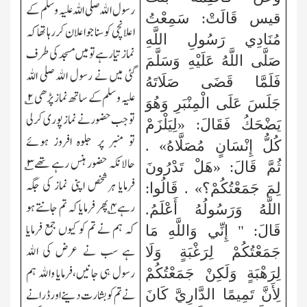
رسول الله صلی اللہ علیہ و سلم کے
قيس قَالَتْ: سَمِعْتُ
اعلانچی کو سنا جو اعلان کررہا تھا کہ
مُنَادِي رَسُولِ اللَّهِ
نماز تیار ہے تو میں مسجد کی طرف
صَلَّى اللَّهُ عَلَيْهِ وَسَلَّمَ
گئی میں نے رسول الله صلی اللہ
فَلَمَّا قَضَى صَلَاتَهُ
علیہ و سلم کے ساتھ نماز پڑھی
۲
؎
جَلَسَ عَلَى الْمِنْبَرِ وَهُوَ
تو جب حضور نے نماز پوری کرلی
يَضْحَكُ فَقَالَ: «لِيَلْزَمْ
تو منبر پر جلوہ افروز ہوئے
كُلُّ إِنْسَانٍ مُصَلَّاهُ» .
حالانکہ حضور ہنس رہے تھے
۳
؎
ثُمَّ قَالَ: «هَلْ تَدْرُونَ
فرمایا ہرشخص اپنی نماز کی جگہ
لِمَ جَمَعْتُكُمْ؟» . قَالُوا:
رہے
۴
؎ پھر فرمایا کہ تم جانتے ہو
اللَّهُ وَرَسُولُهُ أَعْلَمُ.
کہ ہم نے تم کو کیوں جمع فرمایا
قَالَ: " إِنِّي وَاللَّهِ مَا
ہے سب نے عرض کی الله
جَمَعْتُكُمْ لِرَغْبَةٍ وَلَا
رسول ہی جانیں،فرمایا والله ہم
لِرَهْبَةٍ وَلَكِنْ جَمَعْتُكُمْ
نے تم کو بشارت دینے اور ڈرانے
لِأَنَّ تَمِيمًا الدَّارِيَّ كَانَ