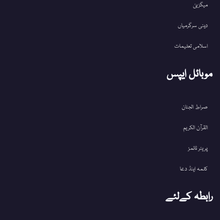
میگزین
دینی سرگرمیاں
اسلامی تعلیمات
موبائل ایپس
صراط الجنان
القرآن الکریم
پریئر ٹائمز
کلمہ اینڈ دعا
رابطہ کےلئے