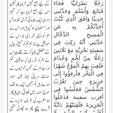
رَجُلًا نَصْرَانِيًّا فَجَاءَ
کے لیے جمع نہیں فرمایا
۵
؎ لیکن
فَبَايَعَ وَأَسْلَمَ وَحَدَّثَنِي
اس لیے جمع فرمایا ہے کہ تمیم
حَدِيثًا وَافَقَ الَّذِي كُنْتُ
داری ایک عیسائی آدمی تھا وہ آیا
أُحَدِّثُكُمْ بِهِ عَنِ
اور مسلمان ہوگیا
۶
؎ اور اس نے
الْمَسِيحِ الدَّجَّالِ
ہم کو ایسی خبر دی جو اس کے
حَدَّثَنِي أَنَّهُ رَكِبَ فِي
موافق ہے جو ہم تم کو مسیح دجال
سَفِينَةٍ بَحْرِيَّةٍ مَعَ ثَلَاثِينَ
کے متعلق بتایا کرتے تھے
۷
؎ اس
رَجُلًا مِنْ لَخْمٍ وَجُذَامَ
نے ہم کو خبر دی کہ وہ قبیلہ لخم
فَلَعِبَ بِهِمُ الْمَوْجُ شَهْرًا
اور جذام کے تیس آدمیوں کے
فِي الْبَحْر فأرفؤُوا إِلَى
سامنے دریائی جہاز میں سوار
جَزِيرَةٍ حِينَ تَغْرُبُ
ہوئے
۸
؎ تو انہیں ایک ماہ تک
الشَّمْسُ فَجَلَسُوا فِي
موج سمندر میں کھلاتی رہی
۹
؎ پھر
أقرب سفينة فَدَخَلُوا
وہ مغرب کی طرف جزیرہ کے
الْجَزِيرَةَ فَلَقِيَتْهُمْ دَابَّةٌ
قریب پہنچے پھر وہ چھوٹی کشتی
أَهْلَبُ كَثِيرُ الشَّعَرِ لَا