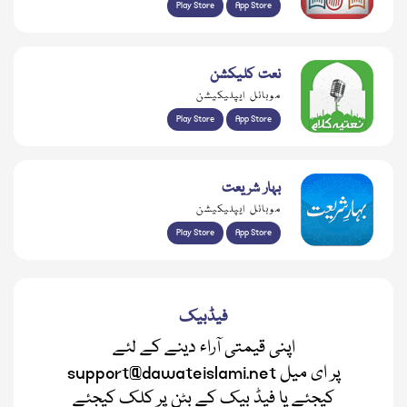
Play Store
App Store
نعت کلیکشن
موبائل ایپلیکیشن
Play Store
App Store
بہار شریعت
موبائل ایپلیکیشن
Play Store
App Store
فیڈبیک
اپنی قیمتی آراء دینے کے لئے
support@dawateislami.net پر ای میل
کیجئے یا فیڈ بیک کے بٹن پر کلک کیجئے