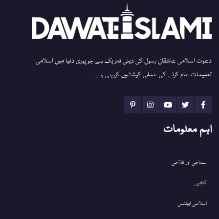
دعوت اسلامی عاشقان رسول کی دینی تحریک ہے جو پوری دنیا میں اسلامی
تعلیمات عام کرنے کی عملی کوششیں کررہی ہے
اہم معلومات
سماجی اور فلاحی
کتابیں
اسلامی ایونٹس