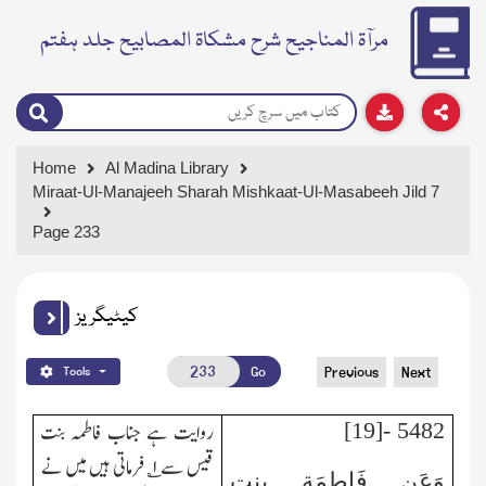
مرآۃ المناجیح شرح مشکاۃ المصابیح جلد ہفتم
Home
Al Madina Library
Miraat-Ul-Manajeeh Sharah Mishkaat-Ul-Masabeeh Jild 7
Page 233
کیٹیگریز
Go
Previous
Next
Tools
5482 -[19]
روایت ہے جناب فاطمہ بنت
قیس سے
۱
؎ فرماتی ہیں میں نے
وَعَن فَاطِمَة بنت