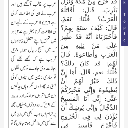
Book Topic
قَدْ خَرَجَ مِنْ مَكَّةَ وَنَزَلَ
عرب پر غالب آگئے ہیں اور
يَثْرِبَ. قَالَ: أَقَاتَلَهُ
عرب نے ان کی اطاعت کرلی
الْعَرَبُ؟ قُلْنَا: نَعَمْ.
ہے ۲۶؎ بولا عرب کے لیے ان
قَالَ: كَيْفَ صَنَعَ بِهِمْ؟
کی اطاعت کرنا بہتر ہے ۲۷؎ اور
فَأَخْبَرْنَاهُ أَنَّهُ قَدْ ظَهَرَ
میں تمہیں اپنے متعلق بتاتا ہوں
عَلَى مَنْ يَلِيهِ مِنَ
کہ میں مسیح دجال ہوں ۲۸؎
الْعَرَبِ وأطاعوهُ. قَالَ
قریب ہے کہ مجھے نکلنے کی
لَهُم: قد كانَ ذلكَ؟
اجازت دی جاوے تو میں نکلوں
قُلْنَا: نعم. قَالَ: أَمَا إِنَّ
تو ساری زمین میں چلوں کوئی
ذَلِكَ خَيْرٌ لَهُمْ أَنْ
بستی نہ چھوڑوں مگر وہاں چالیس
يُطِيعُوهُ وَإِنِّي مُخْبِرُكُمْ
دن میں اتروں سواء مکہ اور مدینہ
عَنِّي: إِنِّي أَنَا الْمَسِيحُ
کے ۲۹؎ کہ وہ دونوں بستیاں مجھ
الدَّجَّالُ وَإِنِّي يُوشِكُ أَنْ
پر حرام ہیں جب کبھی میں ان میں
يُؤْذَنَ لِي فِي الْخُرُوجِ
سے کسی میں داخل ہوتا جاؤں گا تو
فَأَخْرُجَ فَأَسِيرَ فِي