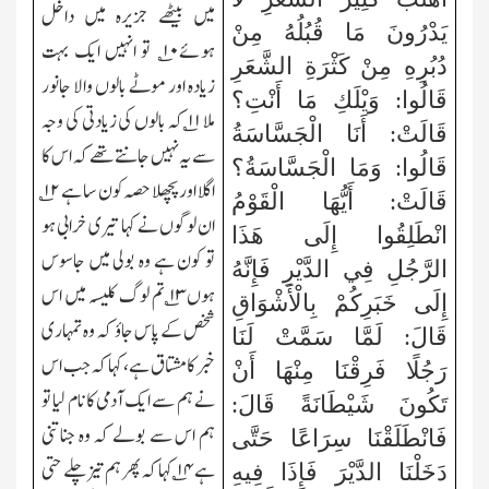
میں بیٹھے جزیرہ میں داخل
يَدْرُونَ مَا قُبُلُهُ مِنْ
ہوئے
۱۰
؎ تو انہیں ایک بہت
دُبُرِهِ مِنْ كَثْرَةِ الشَّعَرِ
زیادہ اور موٹے بالوں والا جانور
قَالُوا: وَيْلَكِ مَا أَنْتِ؟
ملا
۱۱
؎ کہ بالوں کی زیادتی کی وجہ
قَالَتْ: أَنَا الْجَسَّاسَةُ
سے یہ نہیں جانتے تھے کہ اس کا
قَالُوا: وَمَا الْجَسَّاسَةُ؟
اگلا اورپچھلا حصہ کون سا ہے
۱۲
؎
قَالَتْ: أَيُّهَا الْقَوْمُ
ان لوگوں نے کہا تیری خرابی ہو
انْطَلِقُوا إِلَى هَذَا
تو کون ہے وہ بولی میں جاسوس
الرَّجُلِ فِي الدَّيْرِ فَإِنَّهُ
ہوں
۱۳
؎ تم لوگ کلیسہ میں اس
إِلَى خَبَرِكُمْ بِالْأَشْوَاقِ
شخص کے پاس جاؤ کہ وہ تمہاری
قَالَ: لَمَّا سَمَّتْ لَنَا
خبر کا مشتاق ہے،کہا کہ جب اس
رَجُلًا فَرِقْنَا مِنْهَا أَنْ
نے ہم سے ایک آدمی کا نام لیا تو
تَكُونَ شَيْطَانَةً قَالَ:
ہم اس سے بولے کہ وہ جناتنی
فَانْطَلَقْنَا سِرَاعًا حَتَّى
ہے
۱۴
؎ کہا کہ پھر ہم تیز چلے حتی
دَخَلْنَا الدَّيْرَ فَإِذَا فِيهِ