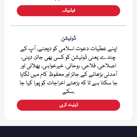
فیڈبیک
ڈونیشن
اپنے عطیات دعوت اسلامی کو دیجئے، آپ کے
چندے یعنی ڈونیشن کو کسی بھی جائز، دینی،
اصلاحی، فلاحی، روحانی، خیرخواہی، بھلائی اور
آمدنی بڑھانے کے جائز اور محفوظ کام میں لگایا
جا سکتا ہے تا کہ بڑھتے اخراجات کو پورا کیا جا
سکے.
ڈونیٹ کریں