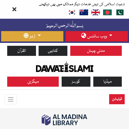
دعوت اسلامی کی دینی خدمات دیگر ممالک میں بھی دیکھئے
ویب سائٹس
اردو
مدنی چینل
کتابیں
القرآن
میڈیا
کورسز
میگزین
ڈونیشن