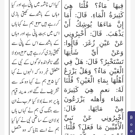
کیا اس چشمہ میں پانی ہے اور کیا
فِيهَا مَاءٌ؟ قُلْنَا هِيَ
وہاں کے باشندے کھیتی باڑی
كَثِيرَةُ الْمَاءِ. قَالَ: أَمَا
کررہے ہیں۲۳؎ ہم نے کہا ہاں
إِنَّ مَاءَهَا يُوشِكُ أَنْ
اس میں بہت پانی ہے اور وہاں
يَذْهَبَ. قَالَ: أَخْبِرُونِي
کے باشندے اس کے پانی سے
عَنْ عَيْنِ زُغَرَ. قَالُوا:
کھیتی باڑی کررہے ہیں۲۴؎ وہ بولا
وَعَنْ أَيِّ شَأْنِهَا
تَسْتَخْبِرُ؟ قَالَ: هَلْ فِي
مجھے ناخواندہ لوگوں کے نبی کے
الْعَيْنِ مَاءٌ؟ وَهَلْ يَزْرَعُ
متعلق خبر دو کہ انہوں نے کہا
أَهْلُهَا بِمَاءِ الْعَيْنِ؟ قُلْنَا
کیا ۲۵؎ ہم نے کہا وہ مکہ سے
لَهُ: نعم هِيَ كَثِيرَة
تشریف لے گئے اور مدینہ قیام
المَاء وَأَهله يَزْرَعُونَ
پذیر ہوئے بولا کیا عرب نے ان
مِنْ مَائِهَا. قَالَ:
سے جنگ کی ہم نے کہا ں ہاں
أَخْبِرُونِي عَنْ نَبِيِّ
بولا ان کے ساتھی نبی نے کیا کیا
الْأُمِّيِّينَ مَا فَعَلَ؟ قُلْنَا:
ہم نے اسے بتایا کہ وہ متصل