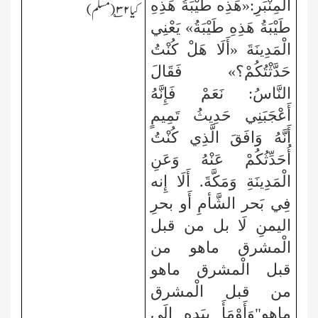
الْمِنْبَرِ:«هَذِه طَيْبَةُ هَذِهِ
کیا ۳۲؎(مسلم)
طَيْبَةُ هَذِهِ طَيْبَةُ» يَعْنِي
الْمَدِينَةَ «أَلَا هَلْ كُنْتُ
حَدَّثْتُكُمْ؟» فَقَالَ
النَّاسُ: نَعَمْ فَإِنَّهُ
أَعْجَبَنِي حَدِيثُ تَمِيمٍ
أَنَّهُ وَافَقَ الَّذِي كُنْتُ
أُحَدِّثُكُمْ عَنْهُ وَعَنِ
الْمَدِينَةِ وَمَكَّةَ. أَلَا إِنه
فِي بَحر الشَّأمِ أَو بحرِ
اليمنِ لَا بل من قبل
الْمشرق ماهو من
قبل الْمشرق ماهو
من قبل الْمشرق
ماهو"وَأَوْمَأَ بِيَدِهِ إِلَى