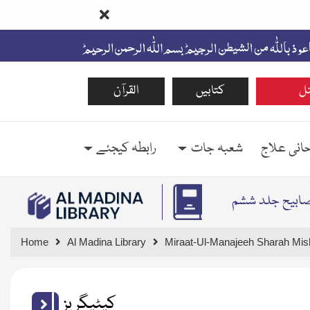
ل
کتابیں
القرآن
حانی علاج
شعبہ جات
رابطہ کیجئے
مصابیح جلد ششم
Home
Al Madina Library
Miraat-Ul-Manajeeh Sharah Mis
کیٹیگریز