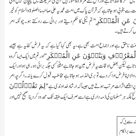
 منکر کا لفظ آتا ہے اور اس سے مراد وہ امور ہیں جن کی شریعت میں پہچان نہیں یعنی
ات سے بخوبی ہوجاتا ہے کہ قرآن پاک میں امت محمدیہ علی صا حبہا الصلوۃ والسلام کو خیر
َ عَنِ الْمُنۡکَرِ
"
تم نیکی کا حکم دیتے اور برائی سے روکتے ہو۔چونکہ امر
صل کرتے ہیں۔
طق ہے اور اجماع امت بھی ہے،یہ بھی کہا گیا ہے کہ یہ فرض کفایہ ہے جیسے
لْمَعْرُوۡفِ وَیَنْہَوْنَ عَنِ الْمُنۡکَرِ
"اور تم میں ایک ایسا گروہ
ا ہے لیکن بعض اوقات یہ فرض عین ہوجاتا ہے مثلًا کسی جگہ برائی ہو رہی ہو اور ایک
الا اپنا فرض ادا کر دے تو بری الذمہ ہوجاتا ہے مخاطب قبول کرے یا نہ۔اگرچہ امر
لِمَ تَقُوۡلُوۡنَ
پر اچھے اثرات مرتب ہوتے ہیں جیساکہ ارشاد خداوندی ہے"
خ بلکہ ہر مسلمان کی ذمہ داری ہے اسے صرف ایک طبقہ تک محدودکردینا صحیح نہیں اور
روایت ہے حضرت ابوسعید خدری رضی اللہ عنہ سے ۱؎ کہ
 سے برا کام