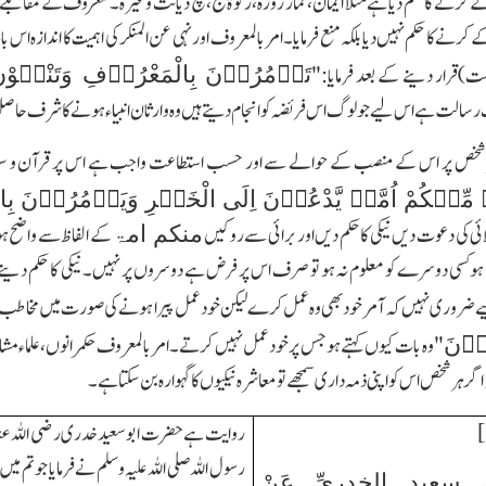
رنے کا حکم دیا ہے مثلًا ایمان،نماز روزہ،زکوۃ حج،سچ دیانت وغیرہ۔ معروف کے مقابلے میں
نے کا حکم نہیں دیا بلکہ منع فرمایا۔امر بالمعروف اور نہی عن المنکر کی اہمیت کا اندازہ اس ب
تَاۡمُرُوۡنَ بِالْمَعْرُوۡفِ وَتَنْہَوْن
)قرار دینے کے بعد فرمایا:"
سالت ہے اس لیے جو لوگ اس فریضہ کو انجام دیتے ہیں وہ وارثان انبیاء ہونے کا شرف حا
رشخص پر اس کے منصب کے حوالے سے اور حسب استطاعت واجب ہے اس پر قرآن و سنت نا
ۡ مِّنۡکُمْ اُمَّۃٌ یَّدْعُوۡنَ اِلَی الْخَیۡرِ وَیَاۡمُرُوۡنَ بِا
ائی کی دعوت دیں نیکی کا حکم دیں اور برائی سے روکیں
کے الفاظ سے واضح ہوت
منکم امۃ
م ہوکسی دوسرے کو معلوم نہ ہو تو صرف اس پر فرض ہے دوسروں پر نہیں۔نیکی کا حکم دینے و
 ضروری نہیں کہ آمر خود بھی وہ عمل کرے لیکن خود عمل پیرا ہونے کی صورت میں مخاطب 
لُوۡنَ
"وہ بات کیوں کہتے ہوجس پر خود عمل نہیں کرتے۔امر بالمعروف حکمرانوں،علماء مشائ
ر ہر شخص اس کو اپنی ذمہ داری سمجھے تو معاشرہ نیکیوں کا گہوارہ بن سکتا ہے۔
رسول اللہ صلی اللہ علیہ وسلم نے فرمایا جو تم میں
سعيدٍ الخدريِّ عَنْ