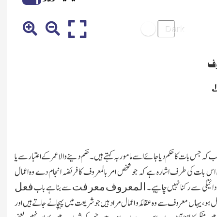
وف
جب کہ جس بات کا حکم دیا جائے اسے مامور بہ کہتے ہیں۔حکم دینے والا عمر کے اعتبار سے یا
یں اس بات کی طرف اشارہ ہے کہ جو شخص امر بالمعروف کا فریضہ انجام دے وہ اعمال
ی ادائیگی سے رکنا نہیں چاہیے۔
سے بنا ہے باب
المعروف
معرفت
فعل
ل ہو،یہاں معروف سے وہ عقائد و اعمال مراد ہیں جو شریعت میں پہچانے جاتے ہیں اور