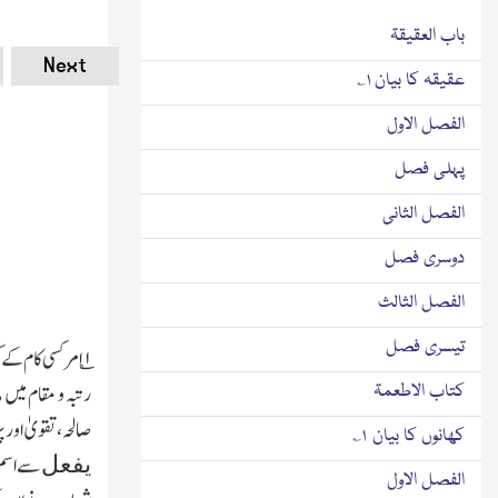
باب العقیقۃ
Next
عقیقہ کا بیان ۱؎
الفصل الاول
پہلی فصل
الفصل الثانی
دوسری فصل
الفصل الثالث
تیسری فصل
۱؎ امر
کسی کام کے ک
رتبہ و مقام میں
کتاب الاطعمۃ
صالحہ،تقویٰ اور پ
کھانوں کا بیان ۱؎
سے اسم 
یفعل
الفصل الاول