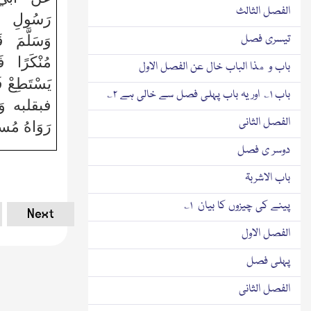
الفصل الثالث
رَسُولِ الل
تیسری فصل
وَسَلَّمَ 
مُنْكَرًا فَل
باب و هذا الباب خال عن الفصل الاول
يَسْتَطِعْ فَ
باب ۱؎ اور یہ باب پہلی فصل سے خالی ہے ۲؎
فبقلبه وَذ
الفصل الثانی
رَوَاهُ مُ
دوسر ی فصل
باب الاشربۃ
پینے کی چیزوں کا بیان ۱؎
Next
الفصل الاول
پہلی فصل
الفصل الثانی