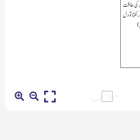
اس کی طاقت
 رکھتا تو دل