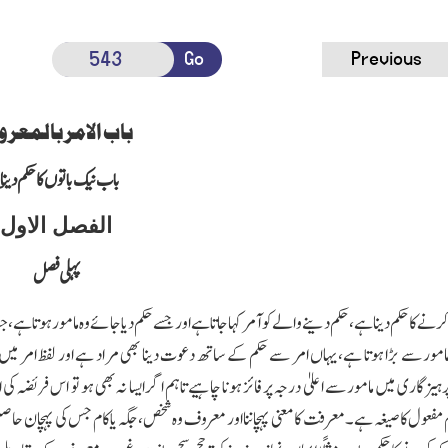
Go
Previous
باب الامر بالمعر
باب نیک باتوں کا حکم دینا ۱؎
الفصل الاول
پہلی فصل
رنے کا حکم دینا ہے،حکم دینے والے کو آمر کہا جاتا ہے اور جسے حکم دیا جائے وہ مامور ہوتا ہے،
 مامور سے بڑا ہوتا ہے،یہاں امر سے حکم کے ساتھ دعوت دینا بھی مراد ہے اور لفظ امر م
رہیزگاری میں مامور سے اعلیٰ درجہ پر فائز ہونا چاہیے تاہم اگر ایسا نہ بھی ہو تو اس فریضہ ک
مفعول کا صیغہ ہے۔ معرفت کا معنی پہچاننا اور معروف وہ شخص،جگہ یا کام جس کی پہچان حاص