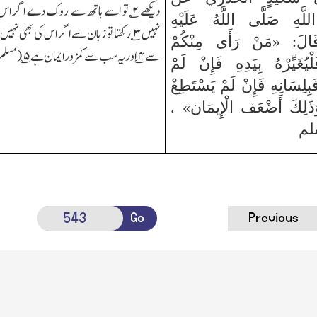
دیکھے ۲؎ تو اسے ہاتھ سے روک دے اگر 
َّهِ صَلَّى اللَّهُ عَلَيْهِ
نہیں ۳؎ رکھتا تو زبان سے اگر اس کی بھی نہیں
قَالَ: «مَنْ رَأَى مِنْكُمْ
سے۴؎ اور یہ سب سے کمزور ایمان ہے۵؎ (مسلم)
ْيُغَيِّرْهُ بِيَدِهِ فَإِنْ لَمْ
بِلِسَانِهِ فَإِنْ لَمْ يَسْتَطِعْ
َلِكَ أَضْعَف الْإِيمَان» .
سلم
Go
Previous