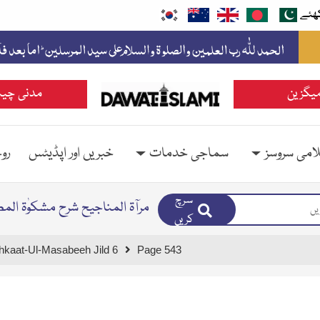
ھئے
یگزین
مدنی چین
امی سروسز
سماجی خدمات
خبریں اور اپڈیٹس
رو
سرچ
مرآۃ المناجیح شرح مشکوٰۃ ال
کریں
hkaat-Ul-Masabeeh Jild 6
Page 543