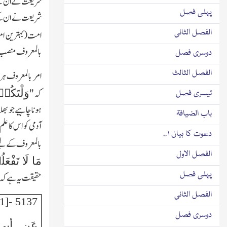
شریعت نے ان کے ک
پہلی فصل
شریعت نے ان کے کر
الفصل الثانی
امت(بہترین امت
بالمعروف منصب ر
دوسری فصل
الفصل الثالث
امر بالمعروف ہ
وَلْتَکُن
کہ"
تیسری فصل
ہونا چاہیے جو بھل
باب الضیافۃ
آدمی کو اس کا عل
دعوت کا بیان ۱؎
بالمعروف کے لیے
الفصل الاول
مَا لَا تَفْعَ
پہلی فصل
حقیقت یہ ہے کہ اگ
الفصل الثانی
5137 -[1]
دوسری فصل
عَن أبي 