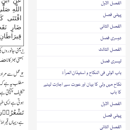
عَنِ ابْنِ 
الفصل الاول
اللَّهِ صَلّ
پہلی فصل
اقْتَنَى كَل
الفصل الثانی
ضَارٍ نَقَص
قِيرَاطَانِ
دوسری فصل
الفصل الثالث
۱؎ یعنی جانوروں کی حفاظت یا شکار کے لیے کتا پالنا بالکل درست ہے جس سے کوئی بُرا اثر نہیں پڑا۔
بمعنی بھڑکانا
ضا
تیسری فصل
باب الولی فی النکاح و استیذان المرأة
۲؎ عمل سے مراد 
مطلب یہ ہے کہ نیک
نکاح میں ولی کا بیان اور عورت سے اجازت لینے
تکلیف پہنچتی ہے 
کا باب
ہوتی ہے ایسی طہ
الفصل الاول
تَشْعُرُوۡن
پہلی فصل
ہے،یہاں قیراط فر
الفصل الثانی