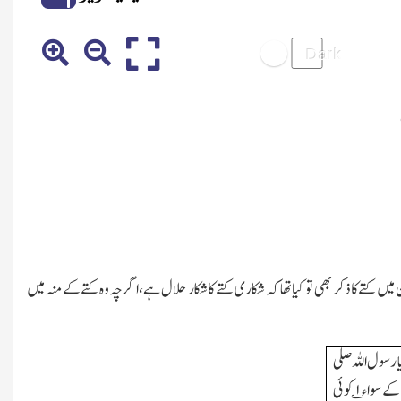
میں کتے کا ذکر بھی تو کیا تھا کہ شکاری کتے کا شکار حلال ہے،اگرچہ وہ کتے کے منہ میں
 رسول اللہ صلی
اللہ علیہ و سلم نے کہ جو جانوروں یا شکاری کتے کے سواء ۱؎ کوئی