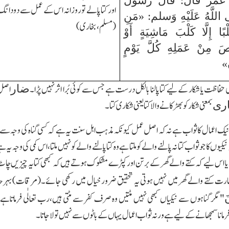
عُمَرَ قَالَ: قَالَ رَسُولُ
َى اللَّهُ عَلَيْهِ وَسلم: «مَنِ
(مسلم،بخاری)
ْبًا إِلَّا كَلْبَ مَاشِيَةٍ أَوْ
َ مِنْ عَمَلِهِ كُلَّ يَوْمٍ
»
اصل
ضار
بمعنی شکار کو بھڑکانے والا کتا یعنی شکاری کتا۔
ری
نیک اعمال کا ثواب ہے نہ کہ اصل عمل کیونکہ مذہب اہل سنت یہ ہے کہ کسی گناہ کی وجہ سے نیکی
یوں کا جو ثواب کتا نہ پالنے والے کو ملتا ہے وہ کتا پالنے والے کو نہیں ملتا،اس کمی کی وج
یا اس لیے کہ کتے والے گھر کے برتن اور کپڑے مشکوک ہوتے ہیں کہ کبھی کتا یہ چیزیں چاٹ لیتا
ارت کتے والے گھر میں نہیں ہوتی یہ تحقیق ضرور خیال میں رکھی جائے۔(مرقات)بہرحال 
َ
"
مگر گناہوں سے نیکیاں کبھی نہیں مٹتیں وہ صرف کفر سے مٹتی ہیں،رب تعالٰی فرماتاہے
مانا سمجھانے کے لیے ہے ورنہ ثواب اعمال یہاں کے باٹوں سے نہیں تولا جاتا۔