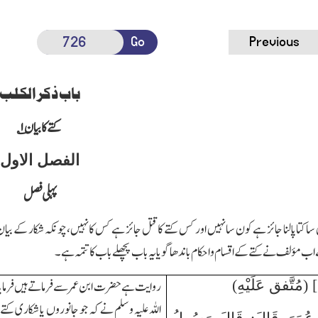
Go
Previous
باب ذکر الکلب
کتے کابیان
۱؎
الفصل الاول
پہلی فصل
سا کتا پالنا جائز ہے کون سا نہیں اور کس کتے کا قتل جائز ہے کس کا نہیں،چونکہ شکار کے بیان 
ب مؤلف نے کتے کے اقسام و احکام باندھا گویا یہ باب پچھلے باب کا تتمہ ہے۔
روایت ہے حضرت ابن عمر سے فرماتے ہیں فرمایا