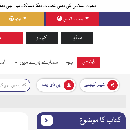
دعوت اسلامی کی دینی خدمات دیگر ممالک میں بھی دیک
ویب سائٹس
اردو
میڈیا
کورسز
م
ہوم
ہمارے بارے میں
اسل
ڈونیشن
شیئر کیجئے
پی ڈی ایف
کتاب کا موضوع