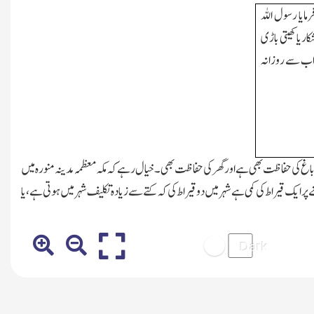
ایا رسول اللہ
ر یا کھیتی باڑی
ثواب سے روزانہ
ح باغ کی حفاظت بھی ہے اور گھر کی حفاظت بھی۔خیال رہے کہ مکہ معظمہ مدینہ منورہ میں
ے پر ایک قیراط کی کمی ہے شہر میں دو قیراط کی کہ کتے سے زیادہ تکلیف شہر میں ہوتی ہے،یا