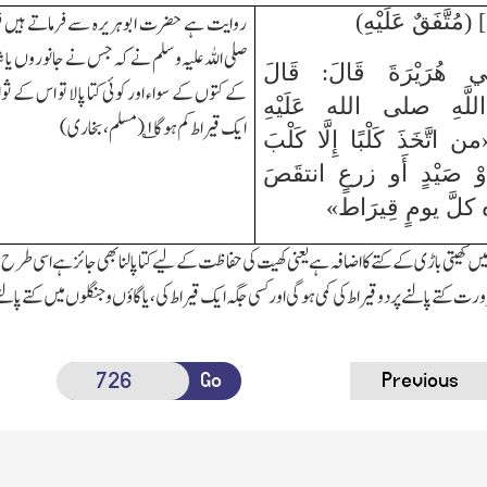
روایت ہے حضرت ابوہریرہ سے فرماتے ہیں فرم
صلی اللہ علیہ و سلم نے کہ جس نے جانوروں یا شکا
ِي هُرَيْرَةَ قَالَ: قَالَ
کے کتوں کے سواء اور کوئی کتا پالا تو اس کے 
للَّهِ صلى الله عَلَيْهِ
ایک قیراط کم ہوگا ۱؎ (مسلم،بخاری)
اتَّخَذَ كَلْبًا إِلَّا كَلْبَ
َوْ صَيْدٍ أَو زرعٍ انتقَصَ
كلَّ يومٍ قِيرَاط»
یں کھیتی باڑی کے کتے کا اضافہ ہے یعنی کھیت کی حفاظت کے لیے کتا پالنا بھی جائز ہے اسی طر
رت کتے پالنے پر دو قیراط کی کمی ہوگی اورکسی جگہ ایک قیراط کی،یا گاؤ ں و جنگلوں میں کتے پالن
Go
Previous