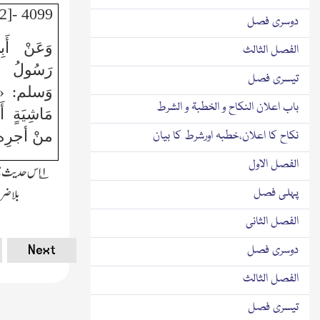
4099 -[2] (مُتَّفَقٌ عَلَيْهِ)
دوسری فصل
وَعَنْ أَب
الفصل الثالث
رَسُولُ ا
تیسری فصل
وَسلم: «من 
باب اعلان النکاح و الخطبۃ و الشرط
مَاشِيَةٍ أ
منْ أجرِه 
نکاح کا اعلان،خطبہ اورشرط کا بیان
الفصل الاول
۱؎ اس حدیث م
بلاضرو
پہلی فصل
الفصل الثانی
Next
دوسری فصل
الفصل الثالث
تیسری فصل