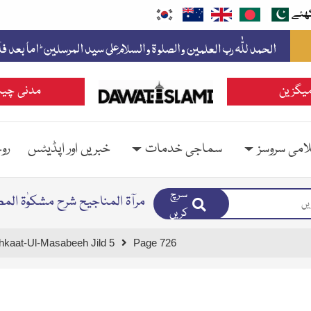
ھئے
یگزین
مدنی چین
امی سروسز
سماجی خدمات
خبریں اور اپڈیٹس
رو
سرچ
مرآۃ المناجیح شرح مشکوٰۃ الم
کریں
hkaat-Ul-Masabeeh Jild 5
Page 726