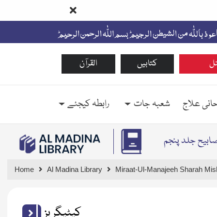
ل
کتابیں
القرآن
حانی علاج
شعبہ جات
رابطہ کیجئے
صابیح جلد پنجم
Home
Al Madina Library
Miraat-Ul-Manajeeh Sharah Mis
کیٹیگریز