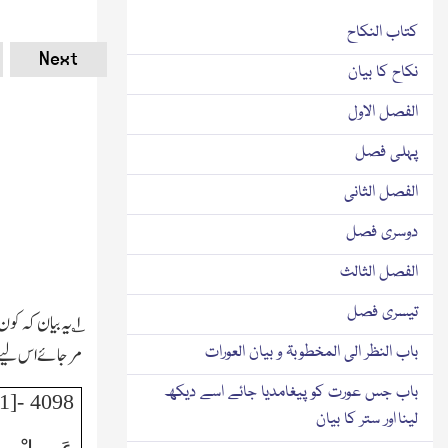
كتاب النكاح
Next
نکاح کا بیان
الفصل الاول
پہلی فصل
الفصل الثانی
دوسری فصل
الفصل الثالث
تیسری فصل
۱؎
یہ بیان کہ کون 
مرجائے
اس لیے ا
باب النظر الی المخطوبۃ و بیان العورات
باب جس عورت کو پیغامدیا جائے اسے دیکھ
4098 -[1] (مُتَّفق عَلَيْهِ)
لینا اور ستر کا بیان