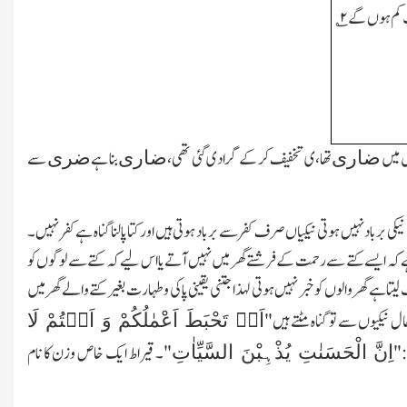
اور کتا پالے تو روزانہ اس کے عمل سے دو دانگ کم ہوں گے۲؎
 میں
تھا،ی تخفیف کر کے گرادی گئی تھی،
بنا ہے
سے
ضاری
ضاری
ضری
 برباد نہیں ہوتی نیکیاں صرف کفر سے برباد ہوتی ہیں اور کتا پالنا گناہ ہے کفر نہیں۔
ہ یہ ہے کہ ایسے کتے سے رحمت کے فرشتے گھر میں نہیں آتے یا اس لیے کہ کتے سے لوگوں کو
 ہے گھر والوں کو خبر نہیں ہوتی لہذا جتنی یقینی پاکی وطہارت بغیر کتے والے گھر میں
اَنۡ تَحْبَطَ اَعْمٰلُکُمْ وَ اَنۡتُمْ لَا
نیکیوں سے تو گناہ مٹتے ہیں"
اِنَّ الْحَسَنٰتِ یُذْہِبْنَ السَّیِّاٰتِ
:"
"۔
قیراط ایک خاص وزن کا نام