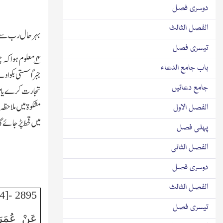
دوسری فصل
الفصل الثالث
بہرحال رب سے مل
تیسری فصل
۴
؎ معلوم ہوا کہ
باب جامع الدعاء
جبرًا سستی بکوا 
جامع دعائیں
تجارت کرے یا تا
مشکوۃ میں ملاحظہ
الفصل الاول
میں قحط پڑ جائے گا 
پہلی فصل
الفصل الثانی
دوسری فصل
الفصل الثالث
2895 -[4]
تیسری فصل
عَنْ عُمَرَ