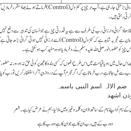
انی بڑھتی جارہی ہے،آپ ہر چیز پر کنٹرول(
Control
)فرماتے ہوئے بھاؤ مقرر فرمادیں 
رتی رہتی ہیں۔
 اتار چڑھاؤ گرانی و ارزانی رب کی طرف سے ہے یہ قدرتی چیز ہے جو انسان کی تدبیر سے دفع ن
فرمان ہے تجربہ شاہد ہے کہ کنٹرول(
Control
)سے ارزانی نہیں ہوتی گرانی بڑھ جاتی ہے ک
 چیز کو حضور انور صلی اللہ علیہ و سلم نے رد فرمادیا ہو وہ مفید کب ہوسکتی ہے۔
ات اس حال میں ہو یا قیامت میں اس طرح اٹھوں کہ کسی بندہ کا مجھ پر کوئی حق نہ ہو،ورنہ حضو
 سے مل جاتا ہے،رب فرماتا ہے کہ اگر مجرم آپ کے دروازہ پر آکر استغفار کریں تو رب کو 
ضم الالہ اسم النبی با
ذن اشھد
کے نام کو اپنے نام کے ساتھ اذان و کلمہ وغیرہ میں ملالیا،ہم نے عرض کیا ہے۔شعر
وہ رب کے ہیں رب ان کا ہے جو ان کا ہے وہ رب کا ہے