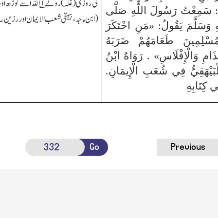
کی روزی(غلہ)روکے
۱
؎ اﷲ اسے کوڑھ او
َ: سَمِعْتُ رَسُولَ اللَّهِ صَلَّى
(ابن ماجہ،بیہقی شعب الایمان اور رزین ن
ْهِ وَسَلَّمَ يَقُولُ: «مَنِ احْتَكَرَ
ُسْلِمِينَ طَعَامَهُمْ ضَرَبَهُ
جُذَامِ وَالْإِفْلَاسِ» . رَوَاهُ ابْنُ
ْبَيْهَقِيُّ فِي شُعَبِ الْإِيمَانِ.
 كِتَابِهِ
Go
Previous