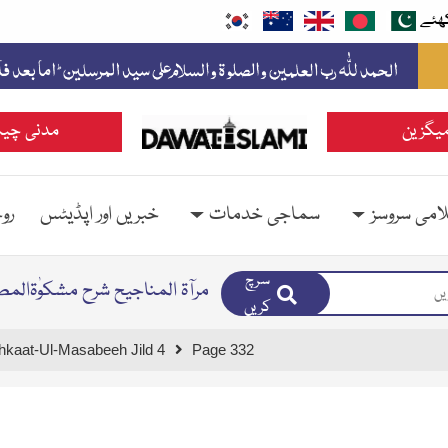
ھئے
یگزین
مدنی چین
امی سروسز
سماجی خدمات
خبریں اور اپڈیٹس
رو
سرچ
مرآۃ المناجیح شرح مشکوٰۃالمص
کریں
hkaat-Ul-Masabeeh Jild 4
Page 332