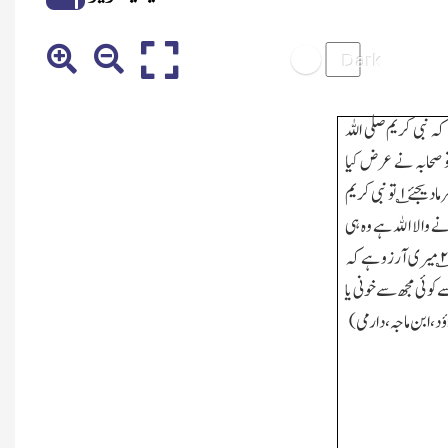
نبی کریم صلی اللہ
تو صحابہ نے عرض کیا
رمادیجئے
۱
؎ تو نبی کریم
مانے والا اﷲ ہے وہ ہی
؎ میری آرزو ہے کہ
ے کوئی مجھ سے خونی یا
ؤد،ابن ماجہ،دارمی)