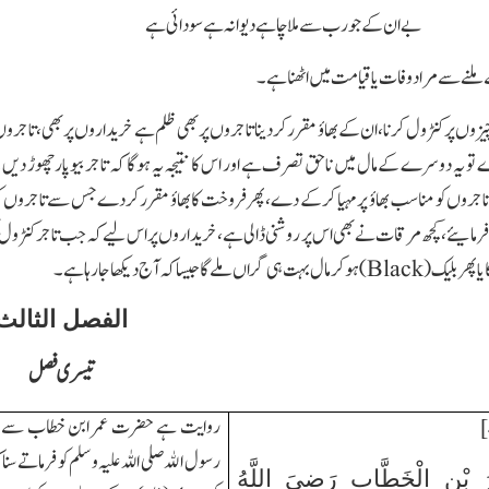
بے ان کے جو رب سے ملا چاہے دیوانہ ہے سودائی ہے
نے سے مراد وفات یا قیامت میں اٹھنا ہے۔
 چیزوں پر کنٹرول کرنا،ان کے بھاؤ مقرر کردینا تاجروں پر بھی ظلم ہے خریداروں پر بھی،تاجرو
دے تو یہ دوسرے کے مال میں ناحق تصرف ہے اور اس کا نتیجہ یہ ہوگا کہ تاجر بیوپار چھوڑ
جروں کو مناسب بھاؤ پر مہیا کرکے دے،پھر فروخت کا بھاؤ مقررکردے جس سے تاجروں کو نقصا
 فرمایئے،کچھ مرقات نے بھی اس پر روشنی ڈالی ہے،خریداروں پر اس لیے کہ جب تاجر کنٹرول 
یا پھر بلیک (
Black
)ہوکر مال بہت ہی گراں ملے گا جیساکہ آج دیکھا جارہا ہے۔
الفصل الثالث
تیسری فصل
روایت ہے حضرت عمر ابن خطاب سے فر
رسول اﷲ صلی اللہ علیہ و سلم کو فرماتے سنا 
 بْنِ الْخَطَّابِ رَضِيَ اللَّهُ