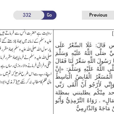
Go
Previous
روایت ہے حضرت انس سے فرماتے ہیں کہ 
علیہ و سلم کے زمانہ میں بھاؤ چڑھتے گئے 
قَالَ: غَلَا السِّعْرُ عَلَى
یارسول اﷲ صلی اللہ علیہ و سلم بھاؤ مقرر ف
ِيِّ صَلَّى اللَّهُ عَلَيْهِ وَسَلَّمَ
صلی اللہ علیہ و سلم نے فرمایا بھاؤ مقرر فر
ا رَسُولَ اللَّهِ سَعِّرْ لَنَا فَقَالَ
تنگی و فراخی فرمانے والا روزی رساں ہے
۲
لَّى اللَّهُ عَلَيْهِ وَسَلَّمَ: «إِنَّ
اپنے رب سے اس طرح ملو
۳
؎ کہ تم میں س
 الْمُسَعِّرُ الْقَابِضُ الْبَاسِطُ
مالی ظلم کا مطالبہ نہ کرسکے
۴
؎(ترمذی،ابودا
َإِنِّي لَأَرْجُو أَنْ أَلْقَى رَبِّي
أحد مِنْكُم يطلبنني بمظلة
مَالٍ» . رَوَاهُ التِّرْمِذِيُّ وَأَبُو
نُ مَاجَهْ وَالدَّارِمِيُّ