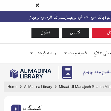
ل
کتابیں
القرآن
حانی علاج
شعبہ جات
رابطہ کیجئے
ابیح جلد چہارم
Home
Al Madina Library
Miraat-Ul-Manajeeh Sharah Mis
کیٹیگریز