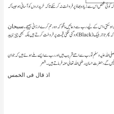
کہ کوئی شخص اس سے زیادہ بھاؤ پر فروخت نہ کرسکے تاکہ خریداروں کو آسانی ہوجیساکہ
ہیں ہوسکتی،اس کے لیے رب سے دعائیں مانگو کہ وہ رحم کرے ارزانی بھیجے۔
سبحان
ہ پھر تاجر بلیک(
Black
)دوگنی تگنی قیمت پر فروخت کرتے ہیں بلکہ کبھی چیز ناپید
ر صلی اللہ علیہ و سلم تو رب سے اتنے قریب ہیں اور رب سے ایسے ملے ہوئے ہیں کہ جو ان
پالیں گے،حضرت حسان رضی اللہ تعالٰی عنہ فرماتے ہیں۔شعر
سمہ اذ قال فی الخمس