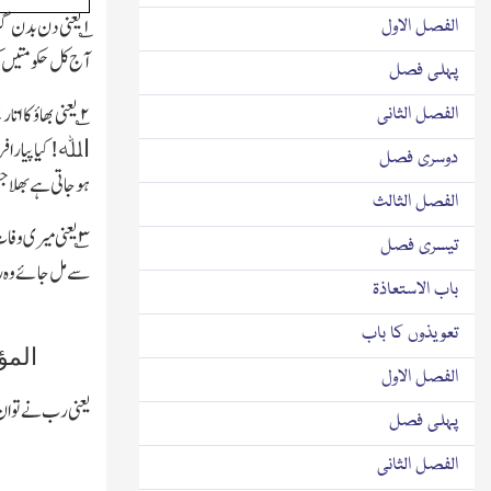
۱؎
یعنی دن بدن گر
الفصل الاول
آج کل حکومتیں ک
پہلی فصل
۲
؎ یعنی بھاؤ کا
الفصل الثانی
کیا پیارا 
اﷲ!
دوسری فصل
ہوجاتی ہے بھلا جس
الفصل الثالث
۳
؎ یعنی میری وف
تیسری فصل
سے مل جائے وہ رب
باب الاستعاذۃ
تعویذوں کا باب
المؤ
الفصل الاول
یعنی رب نے توان 
پہلی فصل
الفصل الثانی