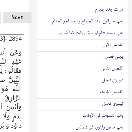
مرآت جلد چہارم
Next
باب ما یقول عند الصباح و المساء و المنام
باب صبح شام اور سوتے وقت کیا ک ہے
2894 -[3]
الفصل الاول
وَعَن أنس 
پہلی فصل
عَهْدِ النَّب
الفصل الثانی
فَقَالُوا: يَ
النَّبِيُّ صَ
دوسری فصل
اللَّهَ هُوَ
الفصل الثالث
الرَّازِقُ و
تیسری فصل
وَلَيْسَ 
باب الدعوات فی الاوقات
بِدَمٍ وَلَا 
دَاوُدَ وَابْ
باب خاص وقتوں کی دعائیں