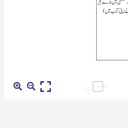
ر مفلسی میں مارے
۲
؎
ے اپنی کتاب میں)