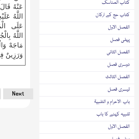
کتاب المناسک
عَنْهُ قَال
کتاب حج کے ارکان
اللَّهُ عَلَي
عَلَى الْم
الفصل الاول
اللَّهُ بِالْ
پہلی فصل
مَاجَهْ وَال
الفصل الثانی
وَرَزِينٌ فِي
دوسری فصل
الفصل الثالث
تیسری فصل
Next
باب الاحرام و التلبیۃ
تلبیہ کہنے کا باب
الفصل الاول