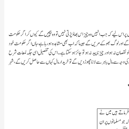
ں پر اس لیے کہ جب انہیں وہ چیز اس بھاؤ پڑتی نہیں تو وہ بیچیں گے کیوں کر اگر حکومت
 دیں گے اورلوگ بھوکے مریں گے جیسا کہ اب بھی مشاہدہ ہورہا ہے،ہاں اگر حکومت خود
ن نہ ہو اور چیز ناپید نہ ہو تو جائز ہوسکتا ہے۔اس کی تفصیل اسی جگہ لمعات شرح
کی وجہ سے مال باہر سے لانا چھوڑ دیں گے تو خریدار مال کہاں سے حاصل کریں گے،شہر
ماتے ہیں میں نے
کہ جو مسلمانوں پر ان