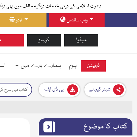
دعوت اسلامی کی دینی خدمات دیگر ممالک میں بھی دیک
ویب سائٹس
اردو
میڈیا
کورسز
م
ہوم
ہمارے بارے میں
اسل
ڈونیشن
شیئر کیجئے
پی ڈی ایف
کتاب کا موضوع