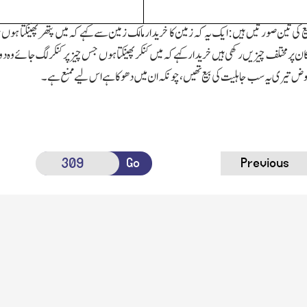
بیع کی تین صورتیں ہیں
:
ایک یہ کہ زمین کا خریدار مال
ک
زمین سے کہے کہ میں پتھر پھینکتا ہوں
 پر مختلف چیزیں رکھی ہیں خریدار کہے کہ میں کنکر پھینکتا ہوں جس چیز پر کنکر لگ جائے وہ 
وض تیری یہ سب جاہلیت کی بیع تھیں،چونکہ ان میں دھوکا ہے اس لیے ممنع ہے۔
Go
Previous