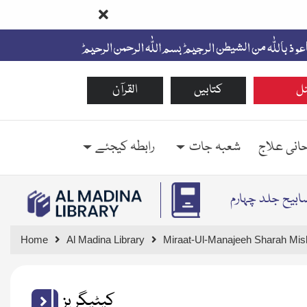
ل
کتابیں
القرآن
حانی علاج
شعبہ جات
رابطہ کیجئے
ابیح جلد چہارم
Home
Al Madina Library
Miraat-Ul-Manajeeh Sharah Mis
کیٹیگریز