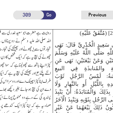
Go
Previous
روایت ہے حضرت ابو سعیدخدری سے فر
اﷲ صلی اللہ علیہ و سلم نے دو پہناؤں سے
 سَعِيدٍ الْخُدْرِيِّ قَالَ: نَهَى
تجارتوں سے
۱
؎ چھونے اور پھینکنے کی تجار
َهِ صَلَّى اللَّهُ عَلَيْهِ وَسَلَّمَ
چھونے کی بیع یہ ہے کہ ایک شخص کا دن
َيْنِ وَعَنْ بَيْعَتَيْنِ: نَهَى عَنِ
کپڑا اپنے ہاتھ سے چھولیناہے کہ سوا چ
سَةِ والمُنابذَةِ فِي البيعِ
الٹے پلٹے
۳
؎ اور پھینکنے کی بیع یہ ہے 
مَسَةُ: لَمْسُ الرَّجُلِ ثَوْبَ
طرف اپنا کپڑا پھینک دے اور دوسرا اس کی 
دِهِ بِاللَّيْلِ أَو بالنَّهارِ وَلَا
دے ان کی بیع ہوجائے بغیر دیکھے بھال
ا بِذَلِكَ وَالْمُنَابَذَةُ: أَنْ يَنْبِذَ
پسندیدگی کے،رہے دو ممنوع پہنائے ایک 
ى الرَّجُلِ بِثَوْبِهِ وَيَنْبِذَ الْآخَرُ
صماء یہ ہے کہ اپنا کپڑا ایک کندھے 
َكُونُ ذَلِكَ بَيْعَهُمَا عَنْ غَيْرِ