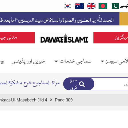
ھئے
یگزین
مدنی چین
امی سروسز
سماجی خدمات
خبریں اور اپڈیٹس
رو
سرچ
مرآۃ المناجیح شرح مشکوٰۃالمص
کریں
hkaat-Ul-Masabeeh Jild 4
Page 309