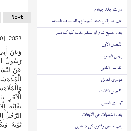
مرآت جلد چہارم
Next
باب ما یقول عند الصباح و المساء و المنام
باب صبح شام اور سوتے وقت کیا ک ہے
2853 -[20] (مُتَّفَقٌ عَلَيْهِ)
الفصل الاول
وَعَنْ أَبِي
پہلی فصل
رَسُولُ اللّ
الفصل الثانی
عَنْ لِبْسَت
الْمُلَامَ
دوسری فصل
وَالْمُلَا
الفصل الثالث
الْآخَرِ بِيَ
تیسری فصل
يقْلِبُه إِلَّ
باب الدعوات فی الاوقات
الرَّجُلُ إِلَ
ثَوْبَهُ وَي
باب خاص وقتوں کی دعائیں