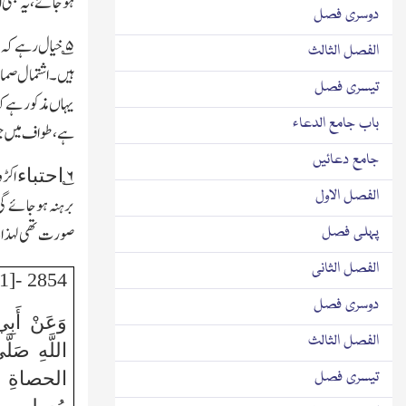
ہوجائے،یہ بھی 
دوسری فصل
۵
؎ خیال رہے کہ
الفصل الثالث
ہیں۔اشتمال صماء 
تیسری فصل
یہاں مذکور ہے کہ
باب جامع الدعاء
ہے،طواف میں جو اح
جامع دعائیں
۶
؎
اکڑو
احتباء
الفصل الاول
برہنہ ہوجائے گی 
صورت تھی لہذا 
پہلی فصل
الفصل الثانی
2854 -[21]
دوسری فصل
وَعَنْ أَبِ
الفصل الثالث
اللَّهِ صَلَّ
تیسری فصل
الحصاةِ و