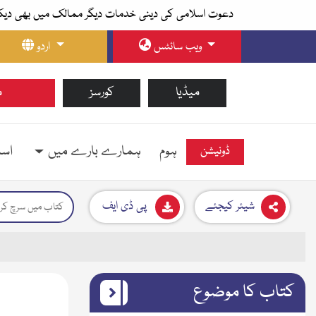
دعوت اسلامی کی دینی خدمات دیگر ممالک میں بھی دیک
ویب سائٹس
اردو
میڈیا
کورسز
م
ہوم
ہمارے بارے میں
اسل
ڈونیشن
شیئر کیجئے
پی ڈی ایف
کتاب کا موضوع