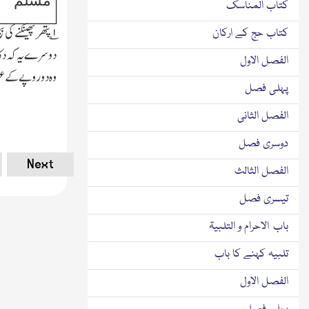
مُسلم
کتاب المناسک
۱؎
پتھرپھینکنے کی 
کتاب حج کے ارکان
دوسرے یہ کہ دکان
الفصل الاول
وہ دو روپے کے ع
پہلی فصل
الفصل الثانی
دوسری فصل
Next
الفصل الثالث
تیسری فصل
باب الاحرام و التلبیۃ
تلبیہ کہنے کا باب
الفصل الاول