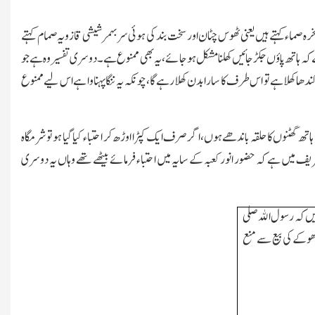
خرہ صماء کہتے ہیں یعنی ٹھوس چٹان اور سخت بند کی ہوئی سر بہمر شیشی قازویہ صمام کہتے
 کہ ہاتھ پاؤں جکڑ جائیں کھلنا مشکل ہوجائے،یہ بھی ممنوع ہے۔ دوسری تفسیر وہ ہے جو
 کھلا ہے تو اس طرف کا سارا بدن کھلا رہے گا،چونکہ یہ ننگا پہناوا ہے اس لیے ممنوع
ھ گھٹنوں کا حلقہ باندھے ہوں،اگر صرف ایک کپڑا اوڑھ کر احتباء کیا گیا ہو تو شرمگاہ
شریف میں ہے کہ حضور انور کعبہ کے سایہ میں احتباء فرمائے بیٹھے تھے وہاں یہ دوسری
یں کہ رسول اﷲ صلی
دھوکے کی بیع سے منع