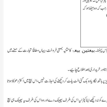
ا بالکل نہ ہو
۵
؎ اور
جب کہ وہ بیٹھا ہو کہ
باس پہننا۔
کا تثنیہ بمعنی فروخت،یہاں مطلقًا تجارت کے معنے میں
بیعتین بیعۃ
ہوتا اور خریداری بعد اطلاع چاہیے۔
ہاتھ لگادیا وہ بک گئی الٹ پلٹ کر دیکھنے کی اجازت نہیں،اس بیع میں اکثر دھوکا ہوتا
 کو نہ دیکھے اپنا کپڑا یہ اس کی طرف پھینک دے اوروہ اس کی طرف یہ پھینک ہی بیع