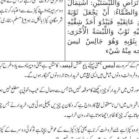
دوسری کروٹ کھلی رہے کہ اس کے اوپر کپڑ
تَرَاضٍ وَاللِّبْسَتَيْنِ: اشْتِمَالُ
دوسرا پہناوا اپنے کپڑے سے احتباءکرنا ہے 
وَالصَّمَّاءُ: أَنْ يَجْعَلَ ثَوْبَهُ
شرمگاہ پر کپڑا بالکل نہ ہو
۶
؎(مسلم،بخاری)
عَاتِقَيْهِ فَيَبْدُوَ أَحَدُ شِقَّيْهِ
ْهِ ثَوْبٌ وَاللِّبْسَةُ الْأُخْرَى:
ُ بِثَوْبِهِ وَهُوَ جَالِسٌ ليسَ
مِنْهُ شَيْء
م کے کسرہ سے
بمعنی پہننے یا پوشش
کا تثنیہ ہے یعنی دو پہناوے یا دو طرح ل
لبس
لبسۃ
و فروخت دونوں شامل ہیں ایسی بیع میں خریدار و تاجر دونوں گنہگار ہوں گے۔
ورتوں میں خریدار کو چیز دیکھنے کا موقعہ نہیں ملتا جس سے وہ مال کے عیب و خوبی پر مطلع نہیں 
ہروں میں اس نامعقول بیع کا رواج ہے کہ دکان پر چیزیں پھیلی ہوئی ہیں،خریدار نے جس چیز پر 
ا ہے کہ چیز کا ظاہر اچھا ہوتا ہے اندرون خراب۔
 وہ کپڑا ہے جسے فروخت کرنا ہے یعنی کپڑا کپڑے کے عوض بیچنا ہے تو کوئی دوسرے کے کپڑے