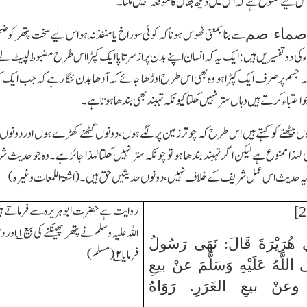
اس لیے ممنوع ہے
کہ اس میں دیکھ بھال کا موقعہ نہیں ملتا۔
سے بنا بمعنی ٹھوس ہونا کہ کوئی سوراخ یا منفذ نہ ہو اس لیے سخت پتھر کو ض
صماء صم
کی دو تفسیریں ہیں: ایک یہ کہ انسان اپنے بدن پر از سرتاپا ایک کپڑا اس طرح مضبوط لپیٹ لے
 جسم پر صرف ایک کپڑا ہو وہ بھی اس طرح اوڑھا جائے کہ آدھا بدن ننگا رہے کہ جب ایک کندھا
تباءکرتے ہیں وہاں ستر نہیں کھلتا کیونکہ تہبند بھی بندھا ہوتا ہے۔
ں بیٹھنے کو کہتے ہیں اس طرح کہ چوتر زمین پر لگے ہوں،دونوں گھٹنے کھڑے ہوں اور دونوں ہات
لہذا ممنوع ہے لیکن اگر تہبند بندھا ہو تو چونکہ ستر نہیں کھلتا لہذا جائز ہے۔وہ جو حدیث 
یہ حدیث اس عمل شریف کے خلاف نہیں،دونوں حدیثیں حق ہیں۔(اشعۃ اللمعات وغیرہ)
روایت ہے حضرت ابوہریرہ سے فرماتے ہ
اللہ علیہ و سلم نے پتھر پھینکنے کی بیع
۱
؎ اور 
ي هُرَيْرَةَ قَالَ: نَهَى رَسُولُ
فرمایا
۲
؎ (مسلم)
ى اللَّهُ عَلَيْهِ وَسَلَّمَ عنْ بيعِ
عنْ بيعِ الغَرَرِ. رَوَاهُ