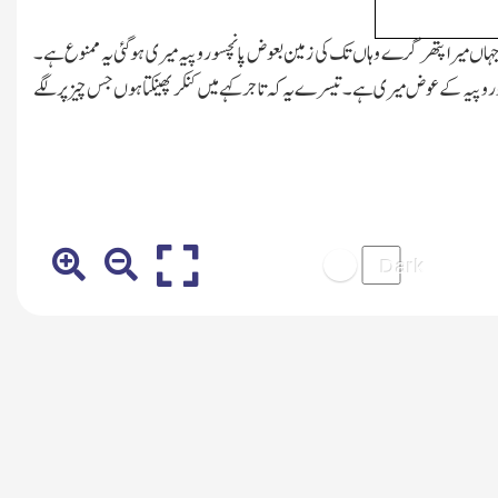
 جہاں میرا پتھر گرے وہاں تک کی زمین بعوض پانچسو روپیہ میری ہوگئی یہ ممنوع ہے۔
دو روپیہ کے عوض میری ہے۔تیسرے یہ کہ تاجر کہے میں کنکر پھینکتا ہوں جس چیز پر لگے