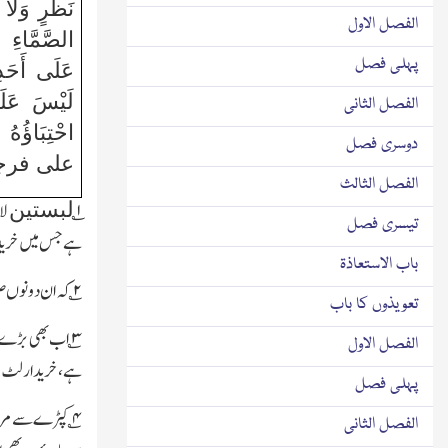
نَظَرٍ وَلَا 
الفصل الاول
الصَّمَّاءِ 
پہلی فصل
عَلَى أَحَدِ 
لَيْسَ عَلَي
الفصل الثانی
احْتِبَاؤُه
دوسری فصل
على فرجه 
الفصل الثالث
۱؎
لا
لبستین
تیسری فصل
ہے جس میں
خرید
باب الاستعاذۃ
۲
؎ کہ ان دونوں ص
تعویذوں کا باب
۳
؎ اب بھی بڑے ش
الفصل الاول
ہے،خریدار لٹ جات
پہلی فصل
۴
؎ کپڑے سے مراد
الفصل الثانی