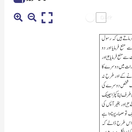
ماتے ہیں کہ رسول
 منع فرمایا اور دو
ت سے منع فرمایا
۲
؎ اور
 رات میں دوسرے کا
ھونے کے اور طرح نہ
کہ ایک شخص دوسرے کی
طرف اپنا کپڑا پھینک
ے
۴
؎ اور بغیر آپس کی
تو صماء پہناوا ہے
پر اس طرح ڈالے کہ