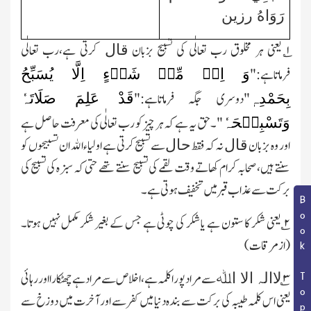
رَوَاهُ رزين
۱؎
یعنی ہر مخلوق رب تعالٰی کی تسبیح بزبان
کرتی ہے،رب تعالٰی
قال
وَ اِنۡ مِّنۡ شَیۡءٍ اِلَّا یُسَبِّحُ
فرماتاہے:"
بِحَمْدِہٖ
قَدْ عَلِمَ صَلَاتَہٗ
"دوسری جگہ فرماتاہے:"
وَتَسْبِیۡحَہٗ
"۔حق یہ ہے کہ ہر چیز کو رب تعالٰی کی معرفت حاصل ہے
اور وہ بزبان
نہ کہ فقط
سے تسبیح کرتی ہے اولیاءاﷲ ان تسبیحوں کو
قال
حال
سنتے ہیں،صحابہ کرام کھاتے وقت لقمے کی تسبیح سنتے تھے حتی کہ سبزہ کی تسبیح کی
برکت سے عذاب قبر میں تخفیف ہوتی ہے۔
Book Topic
۲
؎ یعنی شکر کا ستون ہے یا شکر کی چوٹی ہے جس کے بغیر شکر مکمل نہیں ہوتا۔
(ازمرقات)
۳
؎
سے مراد پورا کلمہ ہے،اخلاص سے مراد ہے چھٹکارا اور رہائی
لاالہ الا اﷲ
یعنی اس کلمہ طیبہ کی برکت سے بندہ دنیا میں کفر سے اور آخرت میں دوزخ سے