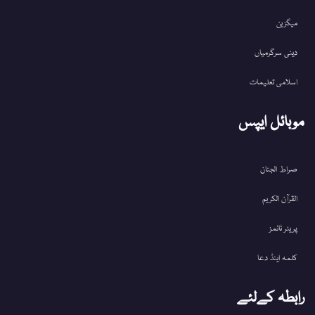
میگزین
دینی سرگرمیاں
اسلامی تعلیمات
موبائل ایپس
صراط الجنان
القرآن الکریم
پریئر ٹائمز
کلمہ اینڈ دعا
رابطہ کےلئے