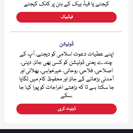
کیجئے یا فیڈ بیک کے بٹن پر کلک کیجئے
فیڈبیک
ڈونیشن
اپنے عطیات دعوت اسلامی کو دیجئے، آپ کے
چندے یعنی ڈونیشن کو کسی بھی جائز، دینی،
اصلاحی، فلاحی، روحانی، خیرخواہی، بھلائی اور
آمدنی بڑھانے کے جائز اور محفوظ کام میں لگایا
جا سکتا ہے تا کہ بڑھتے اخراجات کو پورا کیا جا
سکے.
ڈونیٹ کریں