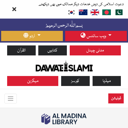
دعوت اسلامی کی دینی خدمات دیگر ممالک میں بھی دیکھئے
ویب سائٹس
اردو
مدنی چینل
کتابیں
القرآن
میڈیا
کورسز
میگزین
ڈونیشن