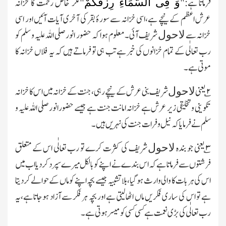
وَ فِی السَّمَآءِ رِزْقُکُمْ
فرماتا
ہے:"
"مگر خاص رحمت کا خزانہ
عرش اعظم کے نیچے ہے،اسی خزانہ سے سورۂ بقر کی آخری آیات آئیں اور اسی
خزانہ سے
شریف آئی۔معلوم ہوا کہ حضور انور صلی اللہ علیہ و سلم کو
لاحول
رب تعالٰی کے تمام خزانوں کی خبر ہے تب ہی تو فرماتے ہیں کہ یہ فلاں خزانہ کا
موتی ہے۔
۲
؎ یعنی
شریف بنی عرش کے نیچے رہی،جنت کے خزانہ میں اس کا خزانہ
لاحول
تکوینی و تخلیقی زیر عرش ہے خزانہ امانت جنت ہے جیسے حضور انور صلی اللہ علیہ و
سلم نے فرمایا کہ نیل وفرات جنت کی نہریں ہیں۔
۳
؎ یعنی جو بندہ
شریف کی کثرت کرے تو رب تعالٰی اس کے متعلق
لاحول
فرشتوں سے فرماتا ہے کہ اس بندے نے اپنے کو بالکل میرے سپرد کردیا اب میں
اس کی ہر بات کا والی وارث ہوگیا،بلا تشبیہ جیسے بچہ اپنے کو ماں کے حوالے کردیتا
ہے تو اس کی ساری فکریں ماں اٹھالیتی ہے اور بچہ ہر فکر سے آزاد ہوجاتا ہے،یہ
رب تعالٰی کی بڑی نعمت ہے کسی کسی کو میسر ہوتی ہے۔