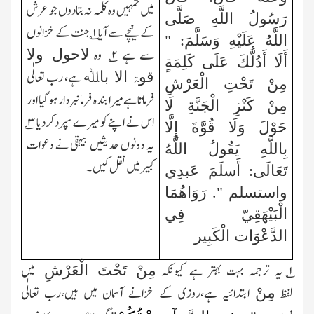
میں تمہیں وہ کلمہ نہ بتادوں جو عرش
رَسُولُ اللَّهِ صَلَّى
کے نیچے سے آیا
۱
؎ جنت کے خزانوں
اللَّهُ عَلَيْهِ وَسَلَّمَ: "
سے ہے
۲
؎ وہ
لاحول ولا
أَلَا أَدُلُّكَ عَلَى كَلِمَةٍ
ہے،
رب تعالٰی
قوۃ الا باﷲ
مِنْ تَحْتِ الْعَرْشِ
فرماتا ہے میرا بندہ فرمانبردار ہوگیا اور
مِنْ كَنْزِ الْجَنَّةِ لَا
اس نے اپنے کو میرے سپردکردیا
۳
؎
حَوْلَ وَلَا قُوَّةَ إِلَّا
یہ دونوں حدیثیں بیہقی نے دعوات
بِاللَّهِ يَقُولُ اللَّهُ
کبیر میں نقل کیں۔
تَعَالَى: أَسلَمَ عَبدِي
واستسلم ". رَوَاهُمَا
الْبَيْهَقِيّ فِي
الدَّعْوَات الْكَبِير
۱؎
یہ ترجمہ بہت بہتر ہے کیونکہ
میں
مِنْ تَحْتَ الْعَرْشِ
لفظ
ابتدائیہ ہے،روزی کے خزانے آسمان میں ہیں،رب تعالٰی
مِنْ