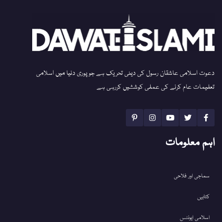
دعوت اسلامی عاشقان رسول کی دینی تحریک ہے جو پوری دنیا میں اسلامی
تعلیمات عام کرنے کی عملی کوششیں کررہی ہے
اہم معلومات
سماجی اور فلاحی
کتابیں
اسلامی ایونٹس