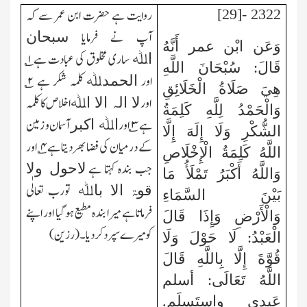
2322 -[29]
روایت ہے حضرت ابن عمر سے کہ
آپ نے فرمایا
سبحان
وَعَن ابْن عمر أَنَّهُ
ساری مخلوق کی عبادت ہے
۱
؎
اﷲ
قَالَ: سُبْحَانَ اللَّهِ
اور
کلمہ شکر ہے
۲
؎
الحمدﷲ
هِيَ صَلَاةُ الْخَلَائِقِ
اور
اخلاص کا کلمہ
لا الہ الا اﷲ
وَالْحَمْدُ لِلَّهِ كَلِمَةُ
ہے
۳
؎ اور
آسمان و زمین
اﷲ اکبر
الشُّكْرِ وَلَا إِلَهَ إِلَّا
کے درمیان کی فضا بھردیتا ہے
۴
؎ اور
اللَّهُ كَلِمَةُ الْإِخْلَاصِ
جب بندہ کہتا ہے
لاحول ولا
وَاللَّهُ أَكْبَرُ تَمْلَأُ مَا
تورب تعالٰی
قوۃ الا باﷲ
بَيْنَ السَّمَاءِ
فرماتا ہے میرا بندہ مطیع ہوگیا اور اپنے
وَالْأَرْضِ وَإِذَا قَالَ
کو میرے سپردکردیا۔(رزین)
الْعَبْدُ: لَا حَوْلَ وَلَا
قُوَّةَ إِلَّا بِاللَّهِ قَالَ
اللَّهُ تَعَالَى: أسلم
عَبدِي واستَسلَم.