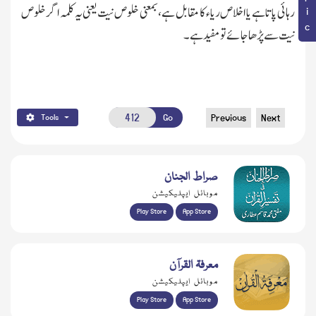
رہائی پاتاہے یا اخلاص ریاء کا مقابل ہے،بمعنی خلوص نیت یعنی یہ کلمہ اگر خلوص
نیت سے پڑھا جائے تو مفید ہے۔
Go
Previous
Next
Tools
صراط الجنان
موبائل ایپلیکیشن
Play Store
App Store
معرفۃ القرآن
موبائل ایپلیکیشن
Play Store
App Store