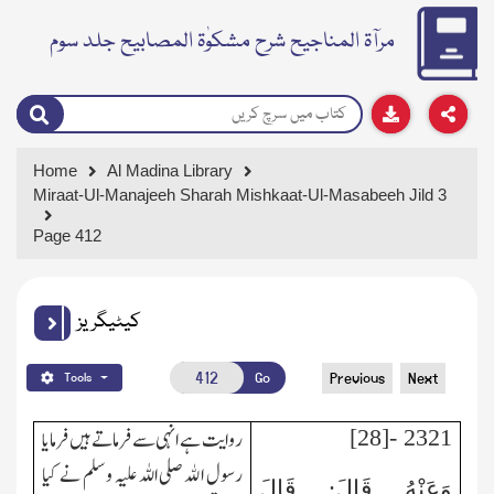
مرآۃ المناجیح شرح مشکوٰۃ المصابیح جلد سوم
Home
Al Madina Library
Miraat-Ul-Manajeeh Sharah Mishkaat-Ul-Masabeeh Jild 3
Page 412
کیٹیگریز
Go
Previous
Next
Tools
2321 -[28]
روایت ہے انہی سے فرماتے ہیں فرمایا
رسول اﷲ صلی اللہ علیہ و سلم نے کیا
وَعَنْهُ قَالَ: قَالَ