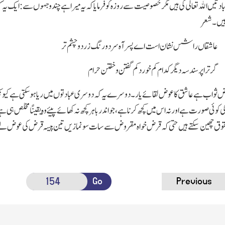
بادتیں اﷲ تعالٰی کی ہیں مگر خصوصیت سے روزہ کو فرمایا کہ یہ میرا ہے چند وجہوں سے:ایک یہ
 ہیں۔شعر
عاشقاں راشس نشان است اے پسر آہ سرد و رنگ زرد و چشم تر
گر ترا پرسند سہ دیگر کدام کم خورد کم گفتن و خفتن حرام
وض ثواب ہے عاشق کا عوض لقائے یار۔دوسرے یہ کہ دوسری عبادتوں میں ریا ہوسکتی ہے کیونکہ ان
ی کوئی صورت ہے اور نہ اس میں کچھ کرنا ہے،جو اندر باہر کچھ نہ کھائے پیئے وہ یقینًا مخلص ہ
وق چھین سکتے ہیں حتی کہ قرض خواہ مقروض سے سات سو نمازیں تین پیسہ قرض کی عوض لے لے گ
Go
Previous