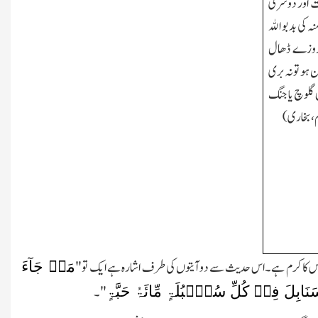
قت اور دوسری
نہ کی بدبو اﷲ
 روزے ڈھال
ہو تو نہ بری
ی گلوچ یا جنگ
م،بخاری)
مَنۡ جَآءَ
ے تو اس کا کرم ہے۔اس حدیث سے دو آیتوں کی طرف اشارہ ہے ایک تو"
نَابِلَ فِیۡ کُلِّ سُنۡۢبُلَۃٍ مِّائَۃُ حَبَّۃٍ
"۔