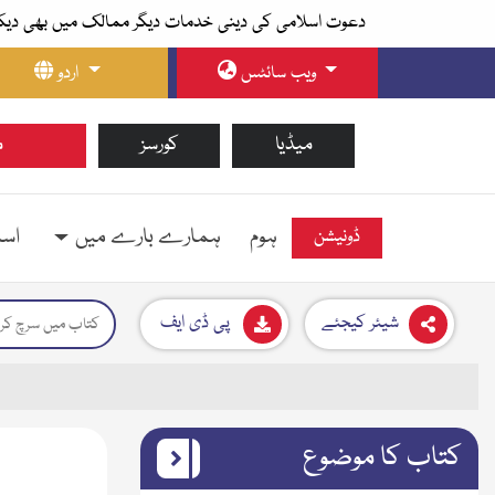
دعوت اسلامی کی دینی خدمات دیگر ممالک میں بھی دیک
ویب سائٹس
اردو
میڈیا
کورسز
م
ہوم
ہمارے بارے میں
اسل
ڈونیشن
شیئر کیجئے
پی ڈی ایف
کتاب کا موضوع