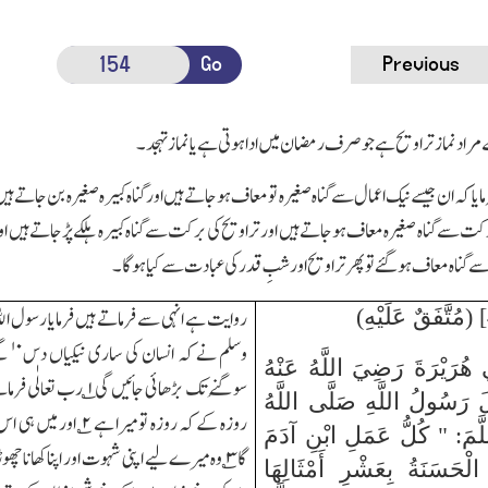
Go
Previous
راد نماز تراویح ہے جو صرف رمضان میں ادا ہوتی ہے یا نماز تہجد۔
ایا کہ ان جیسے نیک اعمال سے گناہ صغیرہ تو معاف ہوجاتے ہیں اور گناہ کبیرہ صغیرہ بن جات
کت سے گناہ صغیرہ معاف ہوجاتے ہیں اور تراویح کی برکت سے گناہ کبیرہ ہلکے پڑ جاتے ہی
گناہ معاف ہوگئے تو پھر تراویح اور شبِ قدر کی عبادت سے کیا ہوگا۔
روایت ہے انہی سے فرماتے ہیں فرمایا رسول اﷲ 
۱۰
وسلم نے کہ انسان کی ساری نیکیاں دس
گُ
 هُرَيْرَةَ رَضِيَ اللَّهُ عَنْهُ
سوگُنے تک بڑھائی جائیں گی
۱
؎ رب تعالٰی فرم
 رَسُولُ اللَّهِ صَلَّى اللَّهُ
روزہ کے کہ روزہ تو میرا ہے
۲
؎ اور میں ہی اس
لَّمَ: " كُلُّ عَمَلِ ابْنِ آدَمَ
گا
۳
؎ وہ میرے لیے اپنی شہوت اور اپنا کھانا چھ
ْحَسَنَةُ بِعَشْرِ أَمْثَالِهَا