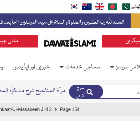
ھئے
یگزین
مدنی چین
امی سروسز
سماجی خدمات
خبریں اور اپڈیٹس
رو
سرچ
مرآۃ المناجیح شرح مشکوٰۃ الم
کریں
hkaat-Ul-Masabeeh Jild 3
Page 154