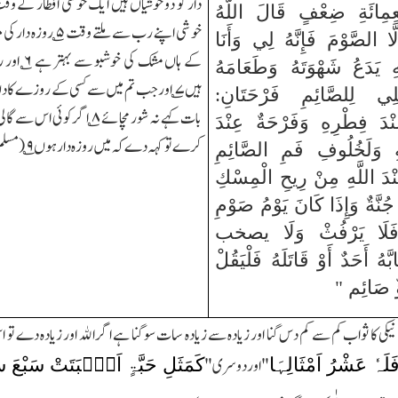
دار کو دو خوشیاں ہیں ایک خوشی افطار کے و
ِمِائَةِ ضِعْفٍ قَالَ اللَّهُ
خوشی اپنے رب سے ملتے وقت
۵؎
روزہ دار کی م
َّا الصَّوْمَ فَإِنَّهُ لِي وَأَنَا
کے ہاں مشک کی خوشبو سے بہتر ہے
۶
؎ اور
 يَدَعُ شَهْوَتَهُ وَطَعَامَهُ
ہیں
۷
؎ اور جب تم میں سے کسی کے روزے کا دن 
ِي لِلصَّائِمِ فَرْحَتَانِ:
بات کہے نہ شور مچائے
۸
؎ اگر کوئی اس سے گال
ْدَ فِطْرِهِ وَفَرْحَةٌ عِنْدَ
کرے تو کہہ دے کہ میں روزہ دار ہوں
۹
؎(مسل
ِهِ وَلَخُلُوفِ فَمِ الصَّائِمِ
ْدَ اللَّهِ مِنْ رِيحِ الْمِسْكِ
جُنَّةٌ وَإِذَا كَانَ يَوْمُ صَوْمِ
 فَلَا يَرْفُثْ وَلَا يصخب
 أَحَدٌ أَوْ قَاتَلَهُ فَلْيَقُلْ
ؤٌ صَائِم "
یک نیکی کا ثواب کم سے کم دس گنا اور زیادہ سے زیادہ سات سو گنا ہے اگر اﷲ اور زیادہ د
َلَہٗ عَشْرُ اَمْثَالِہَا
کَمَثَلِ حَبَّۃٍ اَنۡۢبَتَتْ سَبْعَ سَ
"اور دوسری"