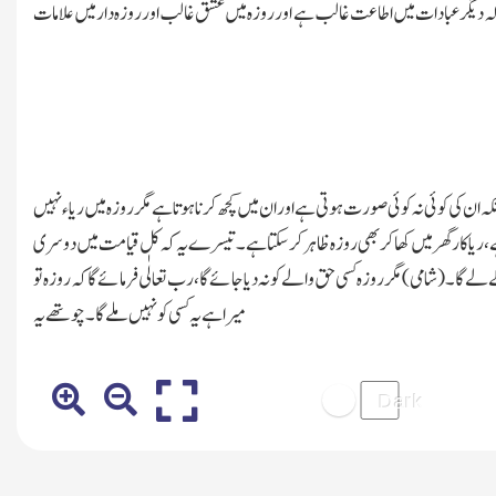
 کہ دیگر عبادات میں اطاعت غالب ہے اور روزہ میں عشق غالب اور روزہ دار میں علامات
 کی کوئی نہ کوئی صورت ہوتی ہے اور ان میں کچھ کرنا ہوتا ہے مگر روزہ میں ریاء نہیں
ی ہے،ریا کار گھر میں کھا کر بھی روزہ ظاہر کرسکتا ہے۔تیسرے یہ کہ کل قیامت میں دوسری
ا۔(شامی)مگر روزہ کسی حق والے کو نہ دیا جائے گا،رب تعالٰی فرمائے گا کہ روزہ تو
میرا ہے یہ کسی کو نہیں ملے گا۔چوتھے یہ