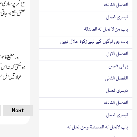
۲
؎ اگرچہ ساری ع
الفصل الثالث
عشق جمع ہوجاتی
تیسری فصل
باب من لا تحل لہ الصدقۃ
باب جن لوگوں کے لیے زکوۃ حلال نہیں
الفصل الاول
اور مطیع کا ع
پہلی فصل
ہوسکتی کہ نہ اس ک
عبادتیں اہل حق
الفصل الثانی
دوسری فصل
الفصل الثالث
Next
تیسری فصل
باب لاتحل لہ المسئلۃ و من تحل لہ