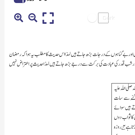
ے ہیں اور بے گناہوں کے درجات بڑھ جاتے ہیں لہذا اس حدیث کا مطلب یہ ہوا کہ رمضان
ں اور شب قدر کی عبادت کی برکت سے درجے بڑھ جاتے ہیں لہذا حدیث پر اعتراض نہیں
صلی اللہ علیہ
نے سے سات
اتے ہیں سوائے
 کا ثواب دوں
وڑتاہے
۴
؎ روزہ