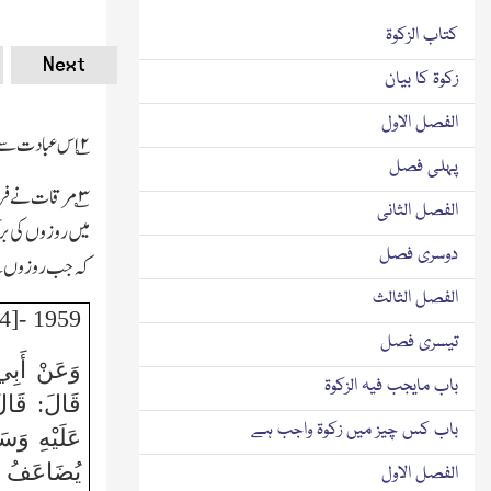
کتاب الزکوۃ
Next
زکوۃ کا بیان
الفصل الاول
۲
؎ اس عبادت سے م
پہلی فصل
۳
؎ مرقات نے فرم
الفصل الثانی
میں روزوں کی بر
دوسری فصل
کہ جب روزوں سے 
الفصل الثالث
1959 -[4] (مُتَّفَقٌ عَلَيْهِ)
تیسری فصل
وَعَنْ أَبِي
باب مایجب فیہ الزکوۃ
قَالَ: قَالَ
باب کس چیز میں زکوۃ واجب ہے
عَلَيْهِ وَسَ
يُضَاعَفُ ال
الفصل الاول