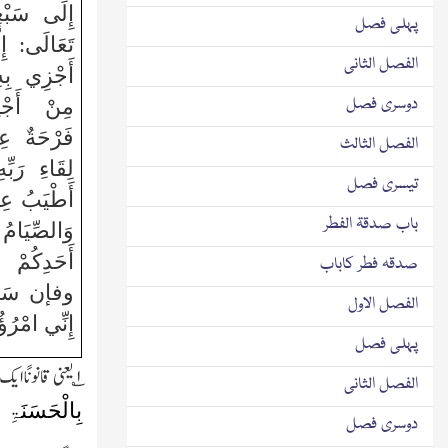
إِلَى سَبْع
پہلی فصل
تَعَالَى: إِل
الفصل الثانی
أَجْزِي بِهِ
دوسری فصل
مِنْ أَجْل
فَرْحَةٌ عِن
الفصل الثالث
لِقَاءِ رَبّ
تیسری فصل
أَطْيَبُ عِن
باب صدقۃ الفطر
وَالصِّيَامُ 
أَحَدِكُمْ
صدقہ فطر کاباب
وفإن سَابَّهُ
الفصل الاول
إِنِّي امْرُ
پہلی فصل
۱؎
یعنی قانونًا ا
الفصل الثانی
بِالْحَسَنَۃِ ف
دوسری فصل