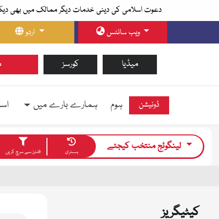
دعوت اسلامی کی دینی خدمات دیگر ممالک میں بھی دیک
ویب سائٹس
اردو
میڈیا
کورسز
م
ہوم
ہمارے بارے میں
اسل
ڈونیشن
لینگوئج منتخب کیجئے
ہسٹری
فلٹرز سے سرچ کریں
کیٹیگریز