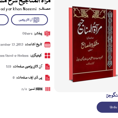
مرآۃ المناجیح شرح مش
مصنف:
mad yar khan Naeemi
پبلشر:
Others
آن لائن پڑھیں
ڈاؤن 
تاریخ اشاعت:
ember 13 ,2013
کیٹیگری:
ees Usool-e-Hadees
آن لائن پڑھیں صفحات:
519
پی ڈی ایف صفحات:
0
ISBN نمبر:
n/a
نگوجز:
Urdu