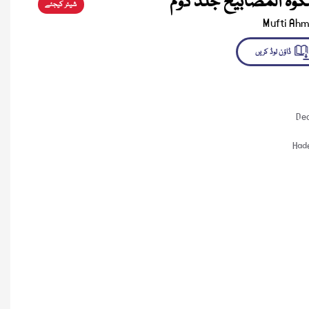
کوٰۃ المصابیح جلد دوم
شیئر کیجئے
Mufti Ah
لوڈ کریں
Dec
Had