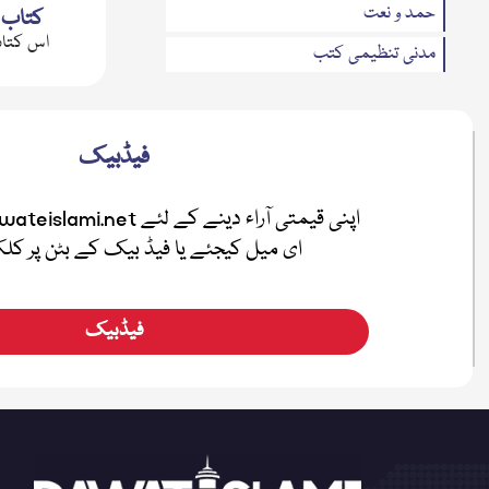
حمد و نعت
کتاب 
اس کتاب
مدنی تنظیمی کتب
مدنی مذاکرہ(سوال وجواب)
تحریری بیانات
فیڈبیک
متفرقات
مدنی بہاریں
ای میل کیجئے یا فیڈ بیک کے بٹن پر ک
فضائل
اطفال
فیڈبیک
صلہ رحمی
معرفۃ القرآن
نیکی کی دعوت
ہفتہ وار رسائل