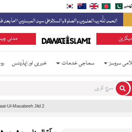
ھئے
یگزین
مدنی چین
امی سروسز
سماجی خدمات
خبریں اور اپڈیٹس
رو
rs for results.
aat-Ul-Masabeeh Jild 2