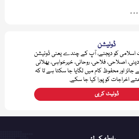
 ۔ ۔
ڈونیشن
اسلامی کو دیجئے، آپ کے چندے یعنی ڈونیشن
دینی، اصلاحی، فلاحی، روحانی، خیرخواہی، بھلائی
ے جائز اور محفوظ کام میں لگایا جا سکتا ہے تا کہ
تے اخراجات کو پورا کیا جا سکے.
ڈونیٹ کریں