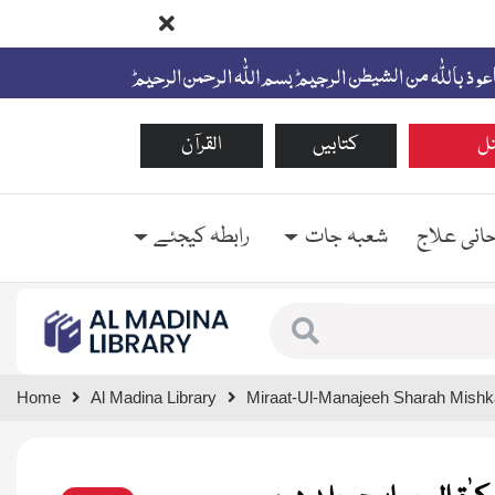
ل
کتابیں
القرآن
حانی علاج
شعبہ جات
رابطہ کیجئے
Type 1 or more characte
Home
Al Madina Library
Miraat-Ul-Manajeeh Sharah Mishk