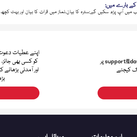
کے بارے میں:
 میں آپ پڑھ سکیں گے:سترہ کا بیان،نماز میں قرات کا بیان اور بہت کچھ ۔
اپنے عطیات دعوت 
اپنی قیمتی آراء دینے کے لئے support@dawateislami.net پر
کو کسی بھی جائز، 
لک کیجئے
اور آمدنی بڑھانے ک
بڑھ