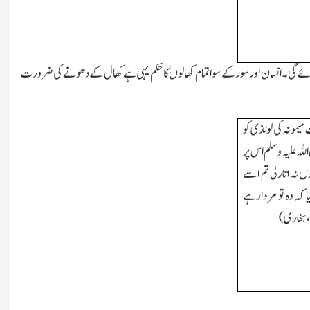
ائے گی۔انسان اورسور کے سوا تمام کھالوں کا حکم یہی ہےکھال کے دھونے کی ضرورت
یمونہ کی لونڈی کو
للہ علیہ وسلم اس پر
ں نہ اتارلی تم اسے
 کہ وہ تو مردارہے
،بخاری)