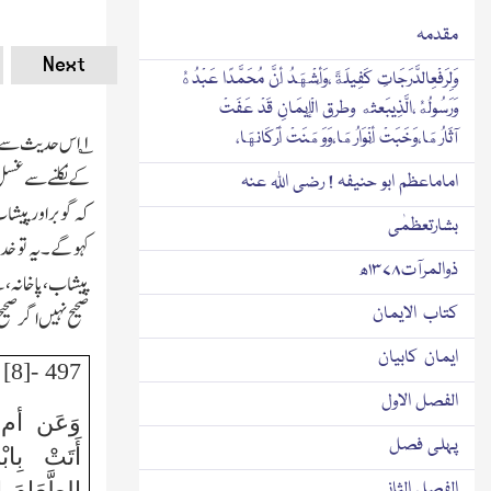
مقدمہ
Next
وَلِرَفْعِالدَّرَجَاتِ كَفِيلَةً،وَأَشْهَدُ أَنَّ مُحَمَّدًا عَبْدُهُ
وَرَسُولُهُ،الَّذِيبَعثه وطرق الْإِيمَانِ قَدْ عَفَتْ
آثَارُهَا،وَخَبَتْ أَنْوَارُهَا،وَوَهَنَتْ أَرْكَانهَا،
۱
؎ اس حدیث سے ام
کے نکلنے سے غسل 
اماماعظم ابو حنیفہ ! رضی اللہ عنہ
کہ گوبراور پیشاب
بشارتعظمٰی
کہو گے۔یہ تو خد
ذوالمرآت۱۳۷۸ھ
پیشاب،پاخانہ،قے،
كتاب الايمان
صحیح نہیں اگرصحی
ایمان کابیان
497 -[8] (مُتَّفق عَلَيْهِ)
الفصل الاول
وَعَن أم
پہلی فصل
أَتَتْ بِاب
الفصل الثانی
الطَّعَامَ إ