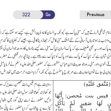
Go
Previous
ام شافعی فرماتے ہیں کہ منی پاک ہے کیونکہ یہ انسان کا مادۂ پیدائش ہے،کیسے ہوسکتاہے
واجب نہ ہوتا،ہاں آسانی کے لئے خشک منی کا مل کرجھاڑدینا کافی ہے،جیسے کہ کھلیان کا گند
 پاک ہو۔یہ بھی ضعیف ہے کہ پاک انسان ناپاک منی سے کیسے بنا،ماں کا دودھ جو انسان کی پہل
ا کی شان ہے کہ ناپاک کو پاک سے اورپاک کو ناپاک سے بناتا ہے۔چنانچہ دارقطنی نے حضرت 
خون،اورمنی۔وہ جو حدیث ابن عباس مشہور ہے کہ حضورصلی اللہ علیہ وسلم نے فرمایا منی تھ
ح مان لی جائے تو ان احادیث سے مرجوح یا منسوخ ہے کیونکہ اگر اباحت و حرمت میں تعارض ہو
روایت ہے ام قیس بنت محصن سے
۱
؎ کہ و
جو کھانا نہ کھاتا تھا رسول اﷲ صلی اللہ عل
 قيس بنت مُحصن: أَنَّهَا
لائیں حضور نے اسے اپنی گود میں بٹھا
ْنٍ لَهَا صَغِيرٍ لَمْ يَأْكُلِ
کپڑے پر پیشاب کردیاحضور نے پانی منگایا 
ِلَى رَسُولِ اللَّهِ صَلَّى اللَّهُ