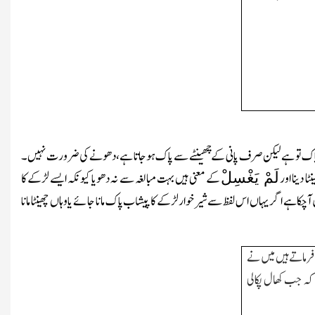
ناپاک تو ہے لیکن صرف پانی کے چھینٹے سے پاک ہوجاتا ہے،دھونے کی ضرورت نہیں۔
ا دینا اور
کے معنی ہیں بہت مبالغہ سے نہ دھویا کیونکہ ایسے لڑکے کا
لَمْ یَغ
سِل
ہے اگر یہاں اس لفظ سےشیرخوارلڑکے کا پیشاب پاک مانا جائے یا وہاں چھینٹا مانا
ماتے ہیں میں نے
ا کہ جب کھال پکالی