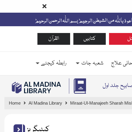
ل
کتابیں
القرآن
حانی علاج
شعبہ جات
رابطہ کیجئے
صابیح جلد اول
Home
Al Madina Library
Miraat-Ul-Manajeeh Sharah Mis
کیٹیگریز