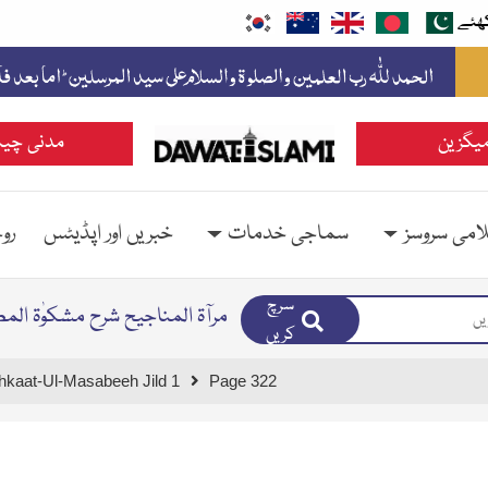
ھئے
یگزین
مدنی چین
امی سروسز
سماجی خدمات
خبریں اور اپڈیٹس
رو
سرچ
مرآۃ المناجیح شرح مشکوٰۃ الم
کریں
hkaat-Ul-Masabeeh Jild 1
Page 322