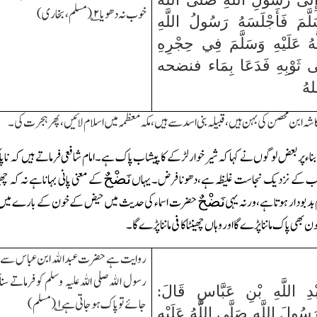
خوب نہ دھویا
۲
؎(مسلم،بخاری)
َلَّمَ فَأَجْلَسَهُ رَسُولُ اللَّهِ
هُ عَلَيْهِ وَسَلَّمَ فِي حِجْرِهِ
َى ثَوْبِهِ فَدَعَا بِمَاء فنضحه
هُ
 ابن محصن کی بہن ہیں،قبیلہ بنی اسد سے ہیں،مکہ معظمہ میں اسلام لائیں،پھر ہجرت کی۔
بناءپربعض لوگوں نے کہا کہ شیرخوارلڑکے کا پیشاب پاک ہے۔امام شافعی فرماتے ہیں کہ 
حب کے نزدیک نجاست غلیظہ ہے،دھونا فرض۔یہاں
کے معنی پانی بہاناہے نہ کہ چھینٹ
نَض
حٌ
 بدبودار ہوتا ہے،ورنہ یہی
حضرت اسماء کی حدیث میں حیض کے خون کے بارے میں آچکا 
نَض
حٌ
 بھی پاک ماننا پڑے گا اور وہاں چھینٹا کافی ماننا پڑے گا۔
روایت ہے حضرت عبداﷲ ابن عباس سے فر
رسول اﷲ صلی اللہ علیہ وسلم کو فرماتے سن
دِ اللَّهِ بْنِ عَبَّاسٍ قَالَ:
جائے تو پاک ہوجاتی ہے
۱
؎(مسلم)
ُولَ اللَّهِ صَلَّى اللَّهُ عَلَيْهِ