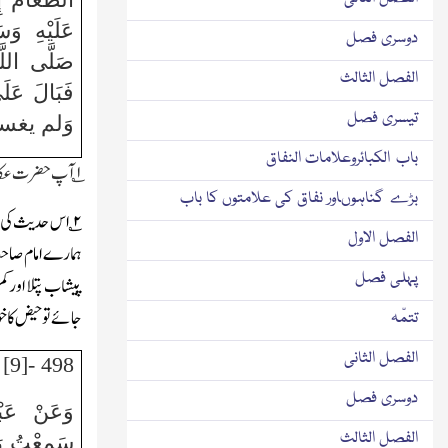
عَلَيْهِ وَس
دوسری فصل
صَلَّى اللَّ
الفصل الثالث
فَبَالَ عَل
تیسری فصل
وَلم يغسل
باب الكبائروعلامات النفاق
۱
؎ آپ حضرت عکاشہ
بڑے گناہوںاور نفاق کی علامتوں کا باب
۲
؎ اس حدیث کی 
الفصل الاول
ہمارے امام صا
پہلی فصل
پیشاب پتلا اورکم
جائے تو حیض کا خون
تتمّہ
الفصل الثانی
498 -[9]
دوسری فصل
وَعَنْ عَبْ
الفصل الثالث
سَمِعْتُ رَس