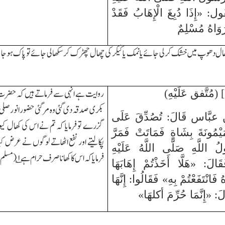
: «إِذَا دُبِغَ الْإِهَابُ فَقَدْ
وَاهُ مُسْلِمٌ
 کھال دھوپ میں خشک کرلی جائے یانمک یا کیکر کی چھال چھڑک کر سکھالی جائے تو پاک ہوج
روایت ہے انہی سے فرماتے ہیں کہ حضرت م
بکری صدقہ دی گئی وہ مرگئی حضور انور صلی ا
 عبَّاس قَالَ: تُصُدِّقَ عَلَى
گزرے تو فرمایا کہ تم نے اس کی
کھال کیو
َيْمُونَةَ بِشَاةٍ فَمَاتَتْ فَمَرَّ
پکالیتے اور نفع اٹھاتے لوگوں نے عرض کیا
ُ اللَّهِ صَلَّى اللَّهُ عَلَيْهِ
فرمایا کہ اس کا کھانا صرف حرام ہے
۱
؎ (مسلم
قَالَ: «هَلَّا أَخَذْتُمْ إِهَابَهَا
 فَانْتَفَعْتُمْ بِهِ» فَقَالُوا: إِنَّهَا
الَ: «إِنَّمَا حُرِّمَ أكلهَا»