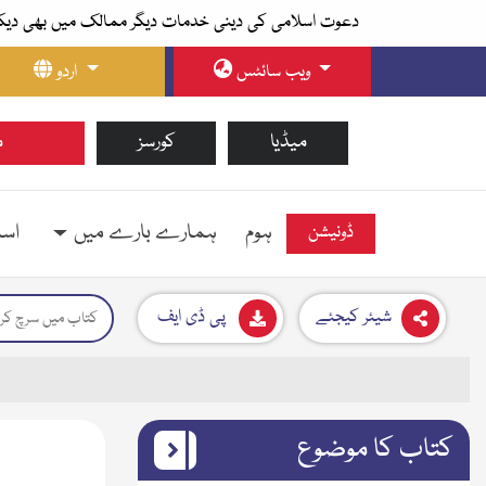
دعوت اسلامی کی دینی خدمات دیگر ممالک میں بھی دیک
ویب سائٹس
اردو
میڈیا
کورسز
م
ہوم
ہمارے بارے میں
اسل
ڈونیشن
شیئر کیجئے
پی ڈی ایف
کتاب کا موضوع