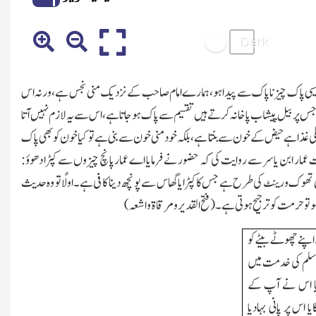
 کہ ایسی پاک چیز ناپاک سے پیدا ہو،ہمارے امام صاحب کے نزدیک منی نجس ہے،ورنہ اس
م جس پر بیل پیشاب پاخانہ کرتے ہیں تقسیم سے
پاک ہوجاتاہے،اس سے یہ لازم نہیں آتا
ی غذا ہے حیض کے خون سے بنتا ہے،بلکہ خود منی خون سے بنی ہے تو کیا خون کو بھی پاک
عمار ابن یاسر سے روایت کی کہ حضور نے فرمایا اے عمارپانچ چیزوں سے کپڑا دھوؤ:
وک و رینٹ کی طرح ہے جس کا کپڑا یاگھاس سے پونچھ دینا کافی ہے۔اولًا تو وہ حدیث
 تو حرمت کو ترجیح ہوتی ہے۔(فتح القدیرومرقاۃ واشعہ)
ہ اپنے چھوٹے بیٹے کو
یہ وسلم کی خدمت میں
لیا اس نے آپ کے
اس پر پانی بہادیا