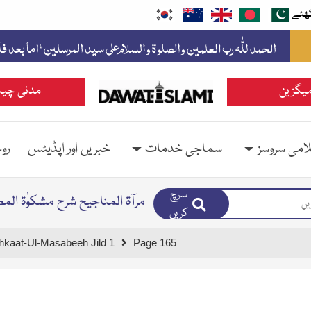
ھئے
یگزین
مدنی چین
امی سروسز
سماجی خدمات
خبریں اور اپڈیٹس
رو
سرچ
مرآۃ المناجیح شرح مشکوٰۃ الم
کریں
hkaat-Ul-Masabeeh Jild 1
Page 165