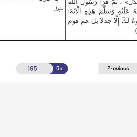
دَلَ» . ثُمَّ قَرَأَ رَسُولُ اللَّهِ
ہے
۱
؎
ُ عَلَيْهِ وَسَلَّمَ هَذِهِ الْآيَةَ:
وهُ لَكَ إِلَّا جدلا بل هم قوم
Go
Previous