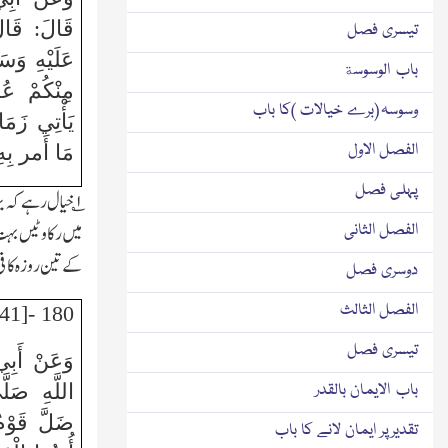
قَالَ: قَال
تیسری فصل
عَلَيْهِ وَس
باب الوسوسة
مِنْكُمْ عُش
وسوسہ (برے خیالات )کا باب
يَأْتِي زَمَ
الفصل الاول
مَا أَمر بِه
پہلی فصل
۱
؎ خیال رہے کہ ی
الفصل الثانی
میں رکاوٹیں بہت
کے تین روزہ کافی 
دوسری فصل
الفصل الثالث
180 -[41]
تیسری فصل
وَعَنْ أَبِ
باب الایمان بالقدر
اللَّهِ صَلّ
ضَلَّ قَوْمٌ 
تقدیرپر ایمان لانے کا باب