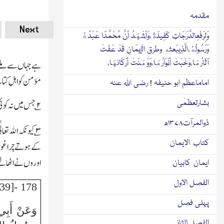
مقدمہ
Next
وَلِرَفْعِالدَّرَجَاتِ كَفِيلَةً،وَأَشْهَدُ أَنَّ مُحَمَّدًا عَبْدُهُ
وَرَسُولُهُ،الَّذِيبَعثه وطرق الْإِيمَانِ قَدْ عَفَتْ
آثَارُهَا،وَخَبَتْ أَنْوَارُهَا،وَوَهَنَتْ أَرْكَانهَا،
ہے جہاں سے ملے
مؤمن کو اہل کتاب 
اماماعظم ابو حنیفہ ! رضی اللہ عنہ
بشارتعظمٰی
۲
؎ جس میں نہ کوئ
ذوالمرآت۱۳۷۸ھ
۳
؎ کیونکہ اﷲ تعا
كتاب الايمان
کے ہوتے چراغوں 
اوروں نے اٹھال
ایمان کابیان
الفصل الاول
178 -[39]
پہلی فصل
وَعَنْ أَبِي
الفصل الثانی