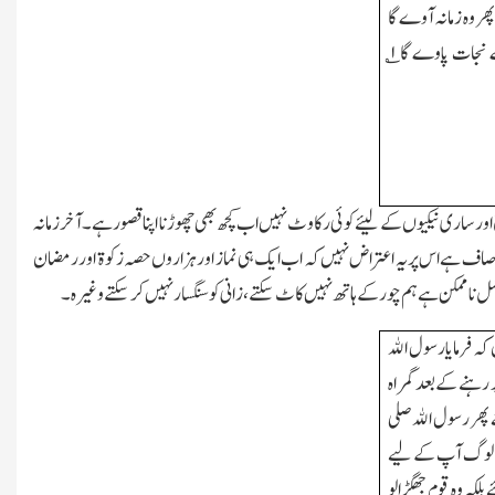
 وہ زمانہ آوے گا
ے نجات پاوے گا
۱
؎
 اور ساری نیکیوں کے لیئے کوئی رکاوٹ نہیں اب کچھ بھی چھوڑنا اپنا قصور ہے۔آخر زمانہ
ف ہے اس پر یہ اعتراض نہیں کہ اب ایک ہی نماز اور ہزاروں حصہ زکوۃ اور رمضان
 عمل ناممکن ہے ہم چور کے ہاتھ نہیں کاٹ سکتے،زانی کو سنگسار نہیں کرسکتے وغیرہ۔
کہ فرمایا رسول اﷲ
ر رہنے کے بعد گمراہ
 پھر رسول اﷲ صلی
وہ لوگ آپ کے لیے
لکہ وہ قوم جھگڑالو