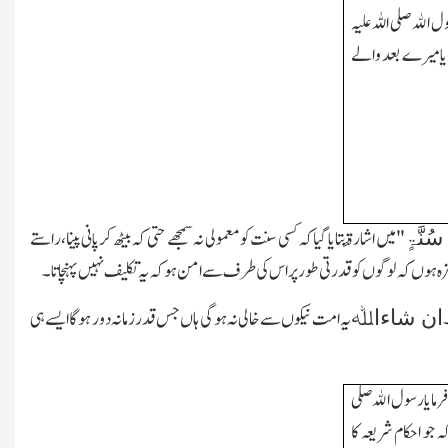
 اﷲ صلی اللہ علیہ
یا میرے بعد والے
"میں اشارۃً بتایا گیا کہ کسی سنت کومعمولی نہ سمجھے حتی کہ بیٹھ کر پانی پینا،راستے
ُنَّۃٍ
کیزہ ہوں کہ لوگوں کو قدرتی طور پر اس کی طرف سے امن ہو کہ یہ تکلیف نہیں پہنچاتا۔
یہ امت نیکوں سے خالی نہ ہوگی ہاں جس قدر زمانہ دور ہوگا ایسے ہی
ان شاءاﷲ
رمایا رسول اﷲ صلی
ہ جو احکام شریعہ کا