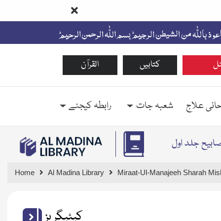
ل
کتابیں
القرآن
حانی علاج
شعبہ جات
رابطہ کیجئے
صابیح جلد اول
Home
Al Madina Library
Miraat-Ul-Manajeeh Sharah Mis
کیٹیگریز