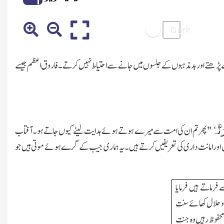
ھتے اور بدمذہبوں کے جلسوں میں جانے سے احتیاط نہیں کرتے۔فاروق اعظم جیسے
َّہٗ
"پھرتم ان کی امت سے میرے ہوتے ہوئے ہدایت لینے کیوں جاتے ہو۔آفتاب
 اور امانت داری کی تعریفیں کرتے ہیں۔یہ ہماری جیب کے گرے ہوئے موتی ہیں جو
ماتے ہیں فرمایا
و حلال کھائے سنت
فوظ رہیں وہ جنت