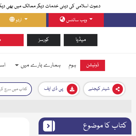
دعوت اسلامی کی دینی خدمات دیگر ممالک میں بھی دیک
ویب سائٹس
اردو
میڈیا
کورسز
م
ہوم
ہمارے بارے میں
اسل
ڈونیشن
شیئر کیجئے
پی ڈی ایف
کتاب کا موضوع