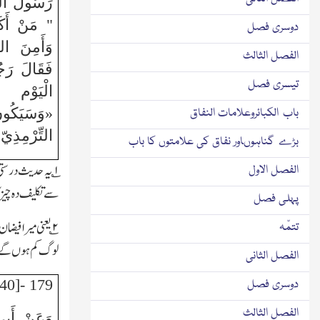
رَسُولُ اللَّ
" مَنْ أَكَ
دوسری فصل
وَأَمِنَ الن
الفصل الثالث
فَقَالَ رَج
تیسری فصل
الْيَوْم
«وَسَيَكُون
باب الكبائروعلامات النفاق
التِّرْمِذِيّ
بڑے گناہوںاور نفاق کی علامتوں کا باب
۱
؎ یہ حدیث درست
الفصل الاول
سے تکلیف دہ چیز ک
پہلی فصل
۲
؎یعنی میرا فیض
تتمّہ
لوگ کم ہوں گے
الفصل الثانی
179 -[40]
دوسری فصل
الفصل الثالث
وَعَنْ أَبِي