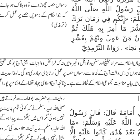
دسواں حصہ چھوڑ دے تو وہ ہلاک ہوجائےپھر
َ رَسُولُ اللَّهِ صَلَّى اللَّهُ
کہ جو احکام کے دسویں حصے پر عمل کر
َلَّمَ: «إِنَّكُم فِي زمَان تَرَكَ
(ترمذی)
ْرَ مَا أُمِرَ بِهِ هَلَكَ ثُمَّ
انٌ مَنْ عَمِلَ مِنْهُمْ بِعُشْرِ
ِ نجا» . رَوَاهُ التِّرْمِذِيّ
ہاں احکام سے مرادتبلیغ اور سنن ونوافل وغیرہ ہیں نہ کہ فرائض و واجبات،یعنی آج چونکہ تبلیغ
 ہوں گی اس وقت آج کے لحاظ سے دسواں حصہ پر عمل کرنا بڑی بہادری ہوگی۔لہذا حدیث صا
ہیں یا یہ مناسبت مجموعی احکام کے لحاظ سے ہے۔چنانچہ آج اسلامی جہاد قضاء کے احکام پر پورا
روایت ہے حضرت ابو امامہ سے فرماتے ہیں 
صلی اللہ علیہ وسلم نے کہ کوئی قوم ہدایت پ
ي أُمَامَةَ قَالَ: قَالَ رَسُولُ
نہیں ہوئی مگر اس میں جھگڑے پیدا ہوگئے
َى اللَّهُ عَلَيْهِ وَسَلَّمَ: «مَا
اللہ علیہ وسلم نے یہ آیت تلاوت کی کہ 
بَعْدَ هُدًى كَانُوا عَلَيْهِ إِلَّا
مثال نہیں بیان کرتے مگر جھگڑنے کے لئے ب