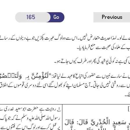
Go
Previous
 لے لو۔لہذا حدیث متعارض نہیں۔اس سے وہ لوگ عبرت پکڑیں جو بے دینوں کے رسالے پڑ
کے علماء کی صحبت سے منع فرمایا دیا۔
ی کمی ہے نہ کوئی پوشیدگی پھر اور طرف کیوں جاتے ہو۔
لَتُؤْمِنُنَّ بِہٖ وَلَتَنۡصُرُن
لٰی نے سارے نبیوں سے حضور کی اتباع کا عہد لے لیا تھا:"
سے روشنی نہیں لی جاتی۔آج مسلمان اپنے کو بھول گئے اسی لئے دوسری قوموں کے اخلاق
ئے۔
۱
؎ روایت ہے حضرت ابوسعید خدری سے فر
رسول اﷲ
صلی اللہ علیہ وسلم
نے کہ جو پاک 
 سَعِيدٍ الْخُدْرِيِّ قَالَ: قَالَ
پر عمل کرے اورلوگ اس کے فتنوں سےمح