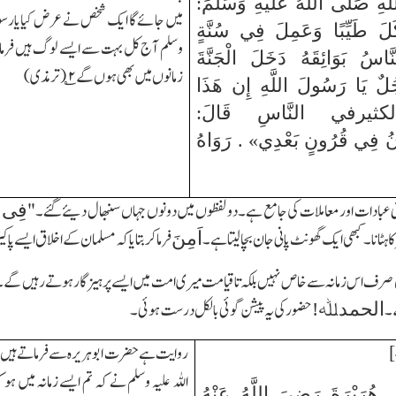
هِ صَلَّى اللَّهُ عَلَيْهِ وَسَلَّمَ:
میں جائے گا ایک شخص نے عرض کیا یارسول
لَ طَيِّبًا وَعَمِلَ فِي سُنَّةٍ
وسلم آج کل بہت سے ایسے لوگ ہیں فرما
َّاسُ بَوَائِقَهُ دَخَلَ الْجَنَّةَ
زمانوں میں بھی ہوں گے
۲
؎(ترمذی)
ُلٌ يَا رَسُولَ اللَّهِ إِن هَذَا
 لكثيرفي النَّاسِ قَالَ:
ُ فِي قُرُونٍ بَعْدِي» . رَوَاهُ
ی عبادات اور معاملات کی جامع ہے۔دولفظوں میں دونوں جہاں سنبھال دیئے گئے۔"
فِی س
ا ہٹانا۔کبھی ایک گھونٹ پانی جان بچالیتا ہے۔
فرماکر بتایا کہ مسلمان کے اخلاق ایسے پا
اَمِنَ
ان صرف اس زمانہ سے خاص نہیں بلکہ تاقیامت میری امت میں ایسے پرہیزگار ہوتے رہیں گے۔
۔
حضور کی یہ پیشن گوئی بالکل درست ہوئی۔
الحمدﷲ!
روایت ہے حضرت ابوہریرہ سے فرماتے ہیں ف
اللہ علیہ وسلم نے کہ تم ایسے زمانہ میں ہو ک
 هُرَيْرَةَ رَضِيَ اللَّهُ عَنْهُ