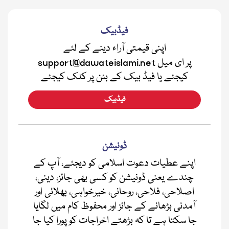
فیڈبیک
اپنی قیمتی آراء دینے کے لئے
support@dawateislami.net پر ای میل
کیجئے یا فیڈ بیک کے بٹن پر کلک کیجئے
فیڈبیک
ڈونیشن
اپنے عطیات دعوت اسلامی کو دیجئے، آپ کے
چندے یعنی ڈونیشن کو کسی بھی جائز، دینی،
اصلاحی، فلاحی، روحانی، خیرخواہی، بھلائی اور
آمدنی بڑھانے کے جائز اور محفوظ کام میں لگایا
جا سکتا ہے تا کہ بڑھتے اخراجات کو پورا کیا جا