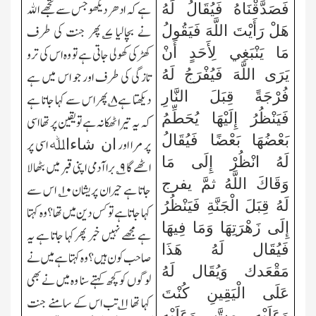
ہے کہ ادھر دیکھو جس سے تجھے اﷲ
فَصَدَّقْنَاهُ فَيُقَالُ لَهُ
نے بچالیا
۷
؎ پھر جنت کی طرف
هَلْ رَأَيْتَ اللَّهَ فَيَقُولُ
مَا يَنْبَغِي لِأَحَدٍ أَنْ
کھڑکی کھولی جاتی ہے تو وہ اس کی ترو
يَرَى اللَّهَ فَيُفْرَجُ لَهُ
تازگی کی طرف اور جو اس میں ہے
فُرْجَةً قِبَلَ النَّارِ
دیکھتا ہے
۸
؎ پھر اس سے کہا جاتا ہے
فَيَنْظُرُ إِلَيْهَا يُحَطِّمُ
کہ یہ تیرا ٹھکانہ ہے تو یقین پر تھا اسی
بَعْضُهَا بَعْضًا فَيُقَالُ
پر مرا اور
اسی پر
ان شاءاﷲ
لَهُ انْظُرْ إِلَى مَا
اٹھے گا
۹
؎ برا آدمی اپنی قبر میں بٹھالا
وَقَاكَ اللَّهُ ثمَّ يفرج
جاتا ہے حیران پریشان
۱۰
؎ اس سے
لَهُ قِبَلَ الْجَنَّةِ فَيَنْظُرُ
کہا جاتا ہے تو کس دین میں تھا؟وہ کہتا
إِلَى زَهْرَتِهَا وَمَا فِيهَا
ہے مجھے نہیں خبر پھرکہا جاتا ہے یہ
فَيُقَال لَهُ هَذَا
صاحب کون ہیں؟وہ کہتا ہے میں نے
مَقْعَدك وَيُقَال لَهُ
لوگوں کو کچھ کہتے سنا وہ میں نے بھی
عَلَى الْيَقِينِ كُنْتَ
کہا تھا
۱۱
؎ تب اس کے سامنے جنت
وَعَلَيْهِ مِتَّ وَعَلَيْهِ