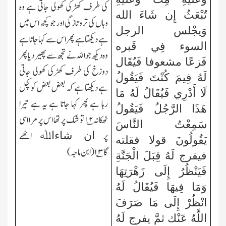
کی طرف کھڑکی کھولی جاتی ہے وہ
تُبْعَثُ إِن شَاءَ الله
وہاں کی ترو تازگی اور جو کچھ اس میں
وَيجْلس الرجل
ہے دیکھتا ہے پھر اس سے کہا جاتا ہے
السوء فِي قَبره
وہ دیکھ جو اﷲ نے تجھ سے پھیر دیا پھر
فَزعًا مشعوفا فَيُقَال
دوزخ کی طرف کھڑکی کھولی جاتی
لَهُ فِيمَ كُنْتَ فَيَقُولُ
ہے دیکھتا ہے کہ بعض بعض کو کچل
لَا أَدْرِي فَيُقَالُ لَهُ مَا
رہا ہے پھر کہا جاتا ہے یہ ہے تیرا
هَذَا الرَّجُلُ فَيَقُولُ
ٹھکانہ
۲
؎
۱
تو شک پر تھا اس پر مرا اسی
سَمِعْتُ النَّاسَ
پر
اٹھے
ان شاءاﷲ
يَقُولُونَ قولا فقلته
گا
۳
؎
۱(
ابن ماجہ)
فيفرج لَهُ قِبَلَ الْجَنَّةِ
فَيَنْظُرُ إِلَى زَهْرَتِهَا
وَمَا فِيهَا فَيُقَالُ لَهُ
انْظُرْ إِلَى مَا صَرَفَ
اللَّهُ عَنْك ثمَّ يفرج لَهُ