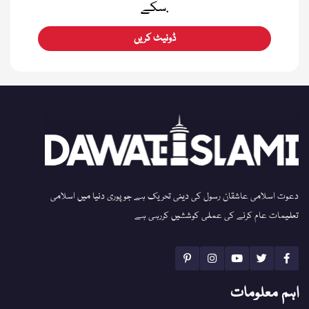
سکے.
ڈونیٹ کریں
دعوت اسلامی عاشقان رسول کی دینی تحریک ہے جو پوری دنیا میں اسلامی
تعلیمات عام کرنے کی عملی کوششیں کررہی ہے
اہم معلومات