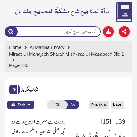
مرآۃ المناجیح شرح مشکوٰۃ المصابیح جلد اول
Home
Al Madina Library
Miraat-Ul-Manajeeh Sharah Mishkaat-Ul-Masabeeh Jild 1
Page 136
کیٹیگریز
Go
Previous
Next
Tools
روایت ہے حضرت ابوہریرہ سے وہ
139 -[15]
نبی صلی اللہ علیہ وسلم
سے راوی
وَعَنْ أَبِي هُرَيْرَةَ عَنِ