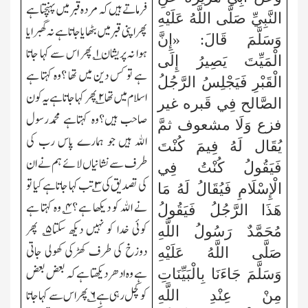
فرماتے ہیں کہ مردہ قبر میں پہنچتا ہے
النَّبِيِّ صَلَّى اللَّهُ عَلَيْهِ
پھر اپنی قبر میں بٹھایا جاتا ہے نہ گھبرایا
وَسَلَّمَ قَالَ: «إِنَّ
ہوا نہ پریشان
۱
؎ پھر اس سے کہا جاتا
الْمَيِّتَ يَصِيرُ إِلَى
ہے تو کس دین میں تھا ؟وہ کہتا ہے
الْقَبْرِ فَيَجْلِسُ الرَّجُلُ
اسلام میں تھا
۲
؎ پھر کہا جاتا ہے یہ کون
الصَّالح فِي قَبره غير
صاحب ہیں؟وہ کہتاہے محمدرسول
فزع وَلَا مشعوف ثمَّ
اﷲ ہیں جو ہمارے پاس رب کی
يُقَال لَهُ فِيمَ كُنْتَ
طرف سے نشانیاں لائے ہم نے ان
فَيَقُولُ كُنْتُ فِي
کی تصدیق کی
۳
؎ تب کہا جاتا ہے کیا تو
الْإِسْلَامِ فَيُقَالُ لَهُ مَا
نے اﷲ کو دیکھا ہے ؟
۴
؎ وہ کہتا ہے
هَذَا الرَّجُلُ فَيَقُولُ
کوئی خدا کو نہیں دیکھ سکتا
۵
؎ پھر
مُحَمَّدٌ رَسُولُ اللَّهِ
دوزخ کی طرف کھڑکی کھولی جاتی
صَلَّى اللَّهُ عَلَيْهِ
ہے وہ ادھر دیکھتا ہے کہ بعض بعض
وَسَلَّمَ جَاءَنَا بِالْبَيِّنَاتِ
کو کچل رہی ہے
۶
؎ پھر اس سے کہاجاتا
مِنْ عِنْدِ اللَّهِ