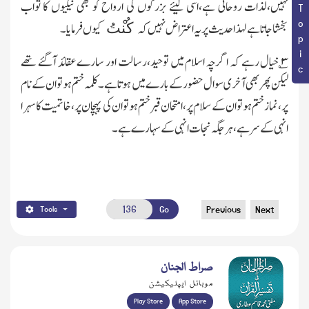
Book Topic
نہیں،لذات روحانی ہے،اسی لیئے بزرگوں کی ارواح کو بھی نیکیوں کا ثواب
بخشاجاتاہے لہذا حدیث پر یہ اعتراض نہیں کہ
کیوں فرمایا۔
کُن
تُ
۳
؎ خیال رہے کہ اگرچہ اسلام میں توحید،رسالت اور سارے عقائد آگئے تھے
لیکن پھر بھی آخری سوال حضور کے بارے میں ہوتا ہے۔کلمہ ختم ہو تو ان کے نام
پر،نمازختم ہو تو ان کے سلام پر،امتحان قبر ختم ہو تو ان کی پہچان پر،خاتمیت کا سہرا
انہی کے سر ہے،ہر جگہ نجات انہی کے سہارے ہے۔
Go
Previous
Next
Tools
صراط الجنان
موبائل ایپلیکیشن
Play Store
App Store