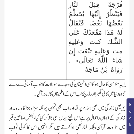
فُرْجَةً قِبَلَ النَّارِ
فَيَنْظُرُ إِلَيْهَا يُحَطِّمُ
بَعْضُهَا بَعْضًا فَيُقَالُ
لَهُ هَذَا مَقْعَدُكَ عَلَى
الشَّك كنت وَعَلِيهِ
مت وَعَلِيهِ تبْعَث إِن
شَاءَ اللَّهُ تَعَالَى» .
رَوَاهُ ابْنُ مَاجَهْ
۱
؎ یہ مؤمن کا حال ہوگا اسی اطمینان کی وجہ سے سوالات کا جواب آسانی سے دے
گا وہ دنیا میں کافی گھبرا اور ڈرچکا اب اس کے اطمینان کا زمانہ آگیا۔
۲
؎ یعنی زندگی میں بھی اسلام پر تھا اور اب بھی لیکن چونکہ سزاوجزا کا دارومدار
زندگی کے ایمان و اعمال پر ہے اس لیئے یہاں اسی کا ذکر کیا گیا،بعض صالحین قبر
میں تلاوت قرآن،بلکہ نمازبھی اداکرتے ہیں مگر انہیں اس کا کوئی
ثواب