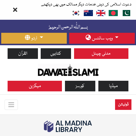
دعوت اسلامی کی دینی خدمات دیگر ممالک میں بھی دیکھئے
ویب سائٹس
اردو
مدنی چینل
کتابیں
القرآن
میڈیا
کورسز
میگزین
ڈونیشن