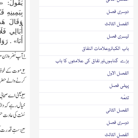
يَقُولُ: «إِ
دوسری فصل
بِيَمِينِهِ ق
وَقَالَ هَذِ
الفصل الثالث
أُبَالِي فَلَ
تیسری فصل
أَنَا» . رَوَا
باب الكبائروعلامات النفاق
۱
؎ آپ نضرہ ابن م
بڑے گناہوںاور نفاق کی علامتوں کا باب
۲
؎ موت کے خوف 
الفصل الاول
کرنے والے حضرات
پہلی فصل
۳
؎ یعنی اے صحاب
تتمّہ
خیال رہے کہ داڑھ
الفصل الثانی
سُنت کی عادت حض
دوسری فصل
۴
؎ دستِ قدرت کی
الفصل الثالث