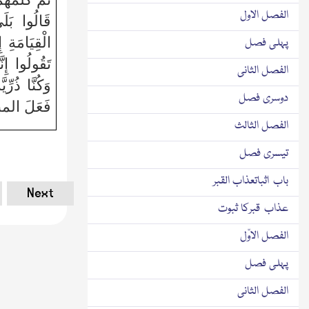
الفصل الاول
قَالُوا بَلَ
الْقِيَامَةِ 
پہلی فصل
تَقُولُوا إِن
الفصل الثانی
وَكُنَّا ذُرِّي
دوسری فصل
فَعَلَ الم
الفصل الثالث
تیسری فصل
باب اثباتعذاب القبر
Next
عذاب قبرکا ثبوت
الفصل الاوّل
پہلی فصل
الفصل الثانی