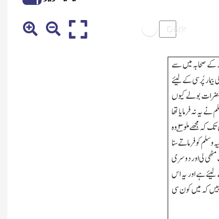
 کے صحابہ میں سے
بیمار پُرسی کے لیئے
ہ حضرات بولے کیوں
نے یہ نہ فرمایا تھا
تک کہ مجھے ملو
۳
؎ وہ
 وسلم کو فرماتے سنا
مٹھی لی اور دوسری
ے لیئے ہے اور یہ اس
ر نہیں کہ میں کون سی