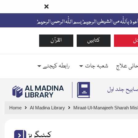
ل
کتابیں
القرآن
حانی علاج
شعبہ جات
رابطہ کیجئے
صابیح جلد اول
Home
Al Madina Library
Miraat-Ul-Manajeeh Sharah Mis
کیٹیگریز