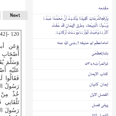
مقدمہ
Next
وَلِرَفْعِالدَّرَجَاتِ كَفِيلَةً،وَأَشْهَدُ أَنَّ مُحَمَّدًا عَبْدُهُ
وَرَسُولُهُ،الَّذِيبَعثه وطرق الْإِيمَانِ قَدْ عَفَتْ
آثَارُهَا،وَخَبَتْ أَنْوَارُهَا،وَوَهَنَتْ أَرْكَانهَا،
120 -[42]
اماماعظم ابو حنیفہ ! رضی اللہ عنہ
وَعَن أبي
بشارتعظمٰی
أَصْحَابِ ال
وَسَلَّمَ يُق
ذوالمرآت۱۳۷۸ھ
عَلَيْهِ أَصْ
كتاب الايمان
فَقَالُوا لَ
ایمان کابیان
رَسُولُ اللَّ
خُذْ مِنْ ش
الفصل الاول
تَلْقَانِي 
پہلی فصل
رَسُولَ اللَّ
الفصل الثانی