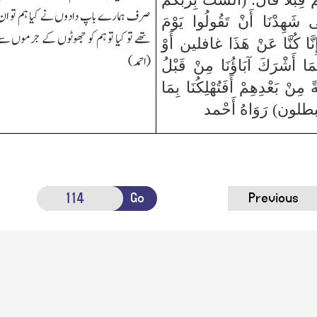
صرف ہمارے باپ دادوں نے کیا ہم تو ان ک
ى شَهِدْنَا أَنْ تَقُولُوا يَوْمَ
تھے تو کیا تو ہم کو جھوٹوں کے جرموں سے
إِنَّا كُنَّا عَنْ هَذَا غافلين أَوْ
(احمد)
َّمَا أَشْرَكَ آبَاؤُنَا مِنْ قَبْلُ
َّةً مِنْ بَعْدِهِمْ أَفَتُهْلِكُنَا بِمَا
بطلون) رَوَاهُ أَحْمد
Go
Previous