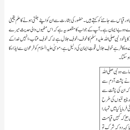
ل اور قیاس سے جاننے کو کہتے ہیں۔حضور کی بشارت سے ان کو اپنے جنتی ہونے کا علم یقینی
رے وہ بے ایمان ہے۔آپ کے جواب کا مقصد یہ ہے کہ اس مٹھیوں والی حدیث میرے
کا یا خود نبی صلی اللہ علیہ وسلم کا خوف،خوفِ جلال ہے نہ کہ خوفِ عتاب،انہیں خدا کے
 وہ کافر ہے خوفِ جلال قوتِ ایمان کی دلیل ہے،موسیٰ علیہ السلام کو فرعون سے ایذاء کا
وسکتا۔
ے وہ نبی صلی اللہ
ٰی نے پشت آدم سے
کہ ان کی پشت سے
ھ چیونٹیوں کی طرح
فرمایا کیا میں تمہارا
۳
؎ کہ کہیں قیامت
 کہہ دو کہ شرک تو