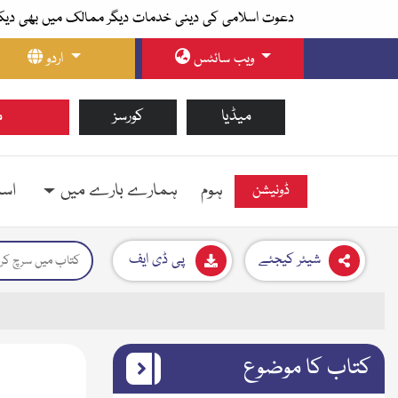
دعوت اسلامی کی دینی خدمات دیگر ممالک میں بھی دیک
ویب سائٹس
اردو
میڈیا
کورسز
م
ہوم
ہمارے بارے میں
اسل
ڈونیشن
شیئر کیجئے
پی ڈی ایف
کتاب کا موضوع