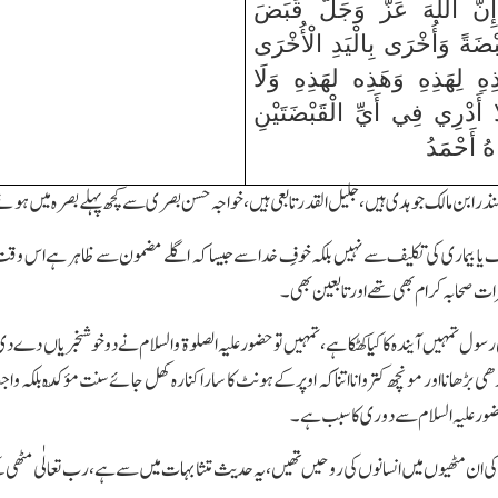
نَّ اللَّهَ عَزَّ وَجَلَّ قَبَضَ
َبْضَةً وَأُخْرَى بِالْيَدِ الْأُخْرَى
هِ لِهَذِهِ وَهَذِه لهَذِهِ وَلَا
ا أَدْرِي فِي أَيِّ الْقَبْضَتَيْنِ
هُ أَحْمَدُ
نذر ابن مالک جوہدی ہیں،جلیل القدر تابعی ہیں،خواجہ حسن بصری سے کچھ پہلے بصرہ میں ہوئ
یا بیماری کی تکلیف سے نہیں بلکہ خوفِ خدا سے جیسا کہ اگلے مضمون سے ظاہر ہے اس وقت
 صحابہ کرام بھی تھے اور تابعین بھی۔
ی رسول تمہیں آیندہ کا کیا کھٹکا ہے،تمہیں تو حضور علیہ الصلوۃ والسلام نے دو خوشخبریاں 
ی بڑھانا اور مونچھ کتروانااتنا کہ اوپر کے ہونٹ کا سارا کنارہ کھل جائے سنت مؤکّدہ بلکہ 
ور علیہ السلام سے دوری کا سبب ہے۔
 ان مٹھیوں میں انسانوں کی روحیں تھیں،
یہ حدیث متشابہات میں سے ہے،رب تعالٰی مٹھی 