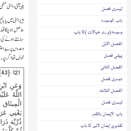
۵
؎ یعنی داہنی م
تیسری فصل
۶
؎ داہنی میں یا 
باب الوسوسة
حاصل ہوچکا تھا
وسوسہ (برے خیالات )کا باب
سامنے ہونے کی و
الفصل الاول
وعدوں پر بے اعتبا
پہلی فصل
خوف تھا ا گرچہ رب
الفصل الثانی
121 -[43]
دوسری فصل
وَعَنِ ابْنِ
الفصل الثالث
اللَّهُ عَلَ
تیسری فصل
الْمِيثَ
يَعْنِي ع
باب الایمان بالقدر
ذُرِّيَّة ذَرَا
تقدیرپر ایمان لانے کا باب
ثُمَّ كَلَّمَه