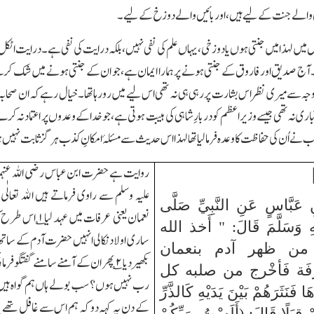
ٹھی والے جنت کے لیے ہیں،اور بائیں والے دوزخ کے لیے۔
بائیں میں لہذا میں جنتی ہوں یا دوزخی،یہاں علم کی نفی نہیں،بلکہ درایت کی نفی ہے۔درایت اٹک
۔آج صدیق اور فاروق کے جنتی ہونے پر ہمارا ایمان ہے،جو ان کے جنتی ہونے میں شک ک
جہ سے میری نظر اس بشارت پر رہی ہی نہ تھی اس لیے
میں رو رہا تھا۔خیال رہے کہ ان صحابہ 
ری نہ تھی جیسے وزیر اعظم کو دربارِ شاہی کی ہیبت ہوتی ہے،جو خدا کے وعدوں پر اعتماد نہ کرے
 نے اُن کی حفاظت کا وعدہ فرمالیا تھا لہذا اس حدیث سے مسئلہ
امکانِ کذب ہرگز ثابت نہیں ہ
روایت ہے حضرت ابن عباس رضی اللہ عنہما س
علیہ وسلم سے راوی فرماتے ہیں اﷲ تعال
 عَبَّاسٍ عَنِ النَّبِيِّ صَلَّى
نعمان یعنی عرفات میں عہد لیا
۱
؎ اس طرح 
يْهِ وَسَلَّمَ قَالَ: " أَخذ الله
ساری اولاد نکالی انہیں حضرت آدم کے سات
اق من ظهر آدم بنعمان
بکھیردیا
۲
؎ پھر ان کے آمنے سامنے گفتگو فرمائی 
َرَفَة فَأخْرج من صلبه كل
رب نہیں ہوں؟ سب بولے ہاں ہم گواہ ہیں
هَا فَنَثَرَهُمْ بَيْنَ يَدَيْهِ كَالذَّرِّ
کے دن یہ کہہ دو کہ ہم اس سے غافل تھے یا
ُمْ قِبَلًا قَالَ: (أَلَسْتُ بِرَبِّكُمْ