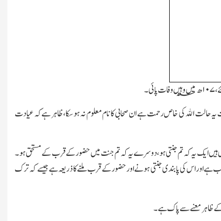
ے
،
۱۰۷
ھ؁ میں وہیں وفات پائی۔
 یہ حالت اﷲ کی خاص رحمت ہے ان صحابی کا نام معلوم نہ ہوسکا،ظاہر ہے کہ عیادت
دے دی ہیں ایک یہ کہ تم جنتی ہو،دوسرے یہ کہ تم جنت میں حضور کے قرب کے مستحق ہو۔
واجب ہے اور اس کی پابندی جنتی ہونے اور حضور کے قرب ملنے کا ذریعہ ہے جیسے کہ ترک
کے ظاہر معنے سے پاک ہے۔