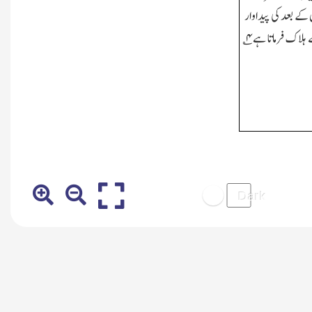
ے بعد کی پیداوار
 ہلاک فرماتا ہے
۴
؎