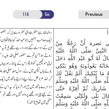
Go
Previous
روایت ہےحضرت ابی نضرہ سے
۱
؎ کہ حضور
ایک صاحب جنہیں ابوعبداﷲ کہا جاتا تھا ان کی 
 نَضرة أَنَّ رَجُلًا مِنْ
ان کے دوست گئے وہ رو رہے تھے
۲
؎ تو ی
نَّبِيِّ صَلَّى اللَّهُ عَلَيْهِ
روتے ہو؟کیا تم سے حضور صلی اللہ علیہ وسلم 
َالُ لَهُ أَبُو عَبْدِ اللَّهِ دَخَلَ
اپنی مونچھیں کٹواؤ پھر اس کے پابند رہو یہاں 
حَابُهُ يَعُودُونَهُ وَهُوَ يَبْكِي
بولے ہاں لیکن میں نے رسول اﷲ صلی اللہ علیہ
هُ مَا يُبْكِيكَ أَلَمْ يَقُلْ لَكَ
کہ اﷲ عزوجل نے اپنے داہنے ہاتھ میں ایک 
هِ صَلَّى اللَّهُ عَلَيْهِ وَسَلَّمَ
دوسرے ہاتھ میں
۴
؎ اور فرمایا کہ یہ اس ک
َارِبِكَ ثُمَّ أَقِرَّهُ حَتَّى
کے لیئے
۵
؎ اور مجھے پروا ہ نہیں اور مجھے خب
قَالَ بَلَى وَلَكِنِّي سَمِعْتُ
مٹھی میں تھا
۶
؎(احمد)
هِ صَلَّى اللَّهُ عَلَيْهِ وَسَلَّمَ