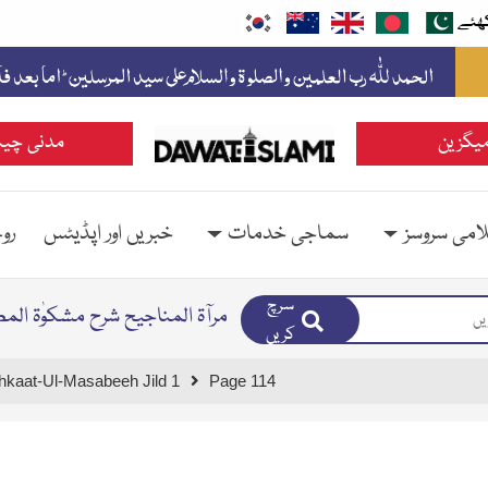
ھئے
یگزین
مدنی چین
امی سروسز
سماجی خدمات
خبریں اور اپڈیٹس
رو
سرچ
مرآۃ المناجیح شرح مشکوٰۃ الم
کریں
hkaat-Ul-Masabeeh Jild 1
Page 114