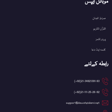
موبائل ایپس
صراط الجنان
القرآن الکریم
پریئر ٹائمز
کلمہ اینڈ دعا
رابطہ کےلئے
21-34921391-93(92+)
21-111-25-26-92(92+)
support@dawateislami.net