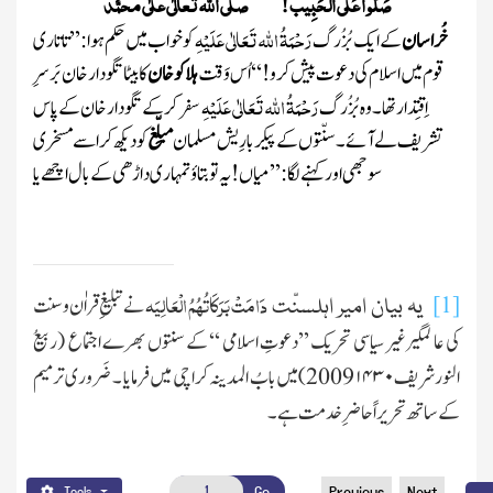
صَلُّو ا عَلَی الْحَبِیب ! صلَّی اللہ تعالٰی علٰی محمَّد
رَحْمَۃُ اللہ تَعَالٰی عَلَیْہِ
خُراسان
کے ایک بُزُرگ
کو خواب میں حکم ہوا : ’’ تا تا ری
قوم میں اسلام کی دعوت پیش کرو !‘‘ اُس وَقت
ہلا کو خان
کابیٹا تگودار خان بَر سرِ
رَحْمَۃُ اللہ تَعَالٰی عَلَیْہِ
اِقتِدار تھا ۔ وہ بُزُرگ
سفر کر کے تگودار خان کے پاس
تشریف لے آئے ۔ سنّتوں کے پیکر بارِیش مسلمان
مبلِّغ
کو دیکھ کراسے مسخری
سوجھی اور کہنے لگا : ’’ میاں ! یہ تو بتا ؤ تمہاری داڑھی کے با ل اچھے یا
دَامَتْ بَرَکَاتُہُمُ الْعَالِیَہ
[1]
نے تبلیغِ قراٰن وسنت
یہ بیان امیر اہلسنّت
کی عا لمگیرغیر سیاسی تحریک ’’دعوتِ اسلامی ‘‘ کے سنتوں بھرے اجتماع (ربیعُ
النور شریف
۱۴۳۰
2009)میں بابُ المدینہ کراچی میں فرمایا ۔ ضَروری ترمیم
کے ساتھ تحریراً حاضرِ خدمت ہے ۔
Go
Previous
Next
Tools