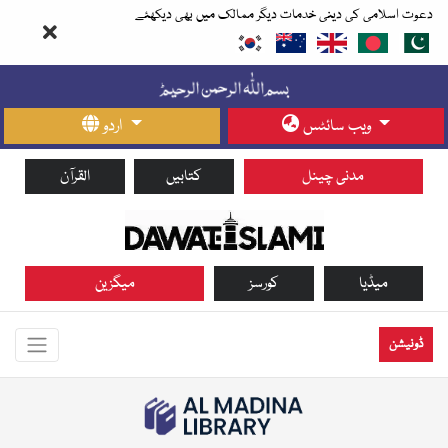
دعوت اسلامی کی دینی خدمات دیگر ممالک میں بھی دیکھئے
ویب سائٹس
اردو
مدنی چینل
کتابیں
القرآن
میڈیا
کورسز
میگزین
ڈونیشن