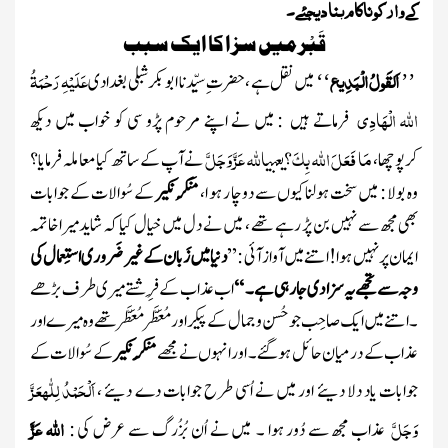
کے وار کو ناکام بنا دیجئے ۔
قَبْر میں سزا کا ایک سبب
اَلقَولُ الْبَدِیع
عَلَیْہِ رَحْمَۃُ
میں نقل ہے ، حضرت ِسیِّدنا ابو بکر شبلی بغدادی
‘‘
’’
اللہ الْھَادِی
فرماتے ہیں : میں نے اپنے مرحوم پڑو سی کو خواب میں دیکھ
مَا فَعَلَ اللہ بِکَ
اللہ عَزَّ وَجَلَّ
کرپوچھا،
؟ یعنی
نے آپ کے ساتھ کیا معاملہ فرمایا؟
وہ بولا : میں سخت ہولناکیوں سے دو چا ر ہو ا،
مُنَکر نکیر
کے سُوالات کے جوابات
بھی مجھ سے نہیں بن پڑ رہے تھے ، میں نے دل میں خیال کیا کہ شایدمیراخاتمہ
ایمان پر نہیں ہوا ! اتنے میں آواز آئی : ’’
دنیامیں زَبان کے غیر ضَروری استِعمال کی
وجہ سے تجھے یہ سزا دی جارہی ہے ۔ ‘‘
اب عذاب کے فِرِ شتے میری طر ف بڑھے
۔ اتنے میں ایک صاحِب جو حُسن و جمال کے پیکر اور مُعَطَّر مُعَطَّر تھے وہ میرے اور
عذاب کے درمیان حائل ہوگئے ۔ اورانہوں نے مجھے
مُنکَر نکیر
کے سُوالات کے
اَلْحَمْدُ لِلّٰہ
عَزَّ
جوابات یاد دلا دیئے اور میں نے اُسی طرح جوابات دے دیئے ،
وَجَلَّ
اللہ عَزَّ
عذاب مجھ سے دُور ہوا ۔ میں نے اُن بُزُرگ سے عرض کی :