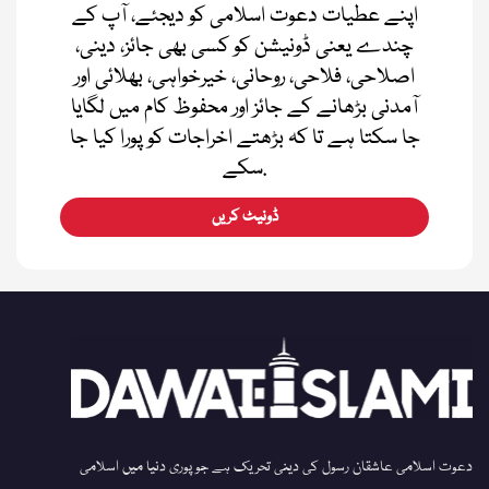
اپنے عطیات دعوت اسلامی کو دیجئے، آپ کے
چندے یعنی ڈونیشن کو کسی بھی جائز، دینی،
اصلاحی، فلاحی، روحانی، خیرخواہی، بھلائی اور
آمدنی بڑھانے کے جائز اور محفوظ کام میں لگایا
جا سکتا ہے تا کہ بڑھتے اخراجات کو پورا کیا جا
سکے.
ڈونیٹ کریں
دعوت اسلامی عاشقان رسول کی دینی تحریک ہے جو پوری دنیا میں اسلامی