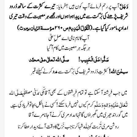
وَجَلَّ
آپ پر رحم فرمائے آپ کون ہیں ؟فرمایا :
تیرے کثرت کے ساتھ دُرود
شریف پڑھنے کی بَرَ کت سے میں پیدا ہوا ہوں اور مجھے ہر مصیبت کے وقت تیری
اَلْقَوْلُ الْبَدِ یع ص
مؤسسۃ الرّیان بیروت
امداد پر مامور کیاگیا ہے ۔
(
۲۶۰
)
آپ کا نامِ نامی اے صلِّ علیٰ
ہر جگہ ہر مصیبت میں کام آ گیا
صَلُّو ا عَلَی الْحَبِیب ! صلَّی اللہ تعالٰی علٰی محمَّد
سبحٰنَ اللّٰہ!
کثرتِ دُرُود شریف کی بَرَکت سے
مدد
کرنے کیلئے قبر
صَلَّی اللہ
میں جب فِرِشتہ آ سکتا ہے تو تمام فِرِشتوں کے بھی آقا مکّی مَدَنی مصطَفٰی
تَعَالٰی عَلَیْہِ وَاٰلہٖ وَسَلَّم
کرم کیوں نہیں فرما سکتے ! کسی نے بالکل بجا تو فریاد کی ہے ؎
میں گور اندھیری میں گھبراؤں گا تنہا امداد مری کرنے آجانا مرے آقا
لِلّٰہ
روشن مِری تُربت کو
شہا کرنا جب نَزع کاوقت آئے دیدار عطا کرنا