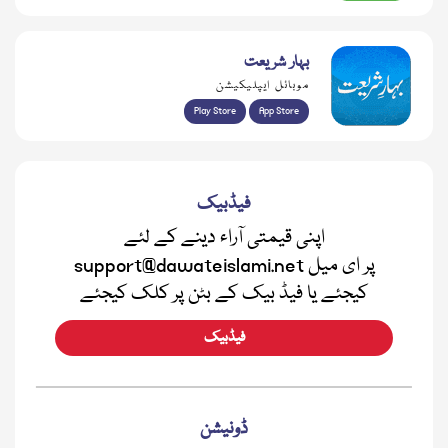
بہار شریعت
موبائل ایپلیکیشن
Play Store
App Store
فیڈبیک
اپنی قیمتی آراء دینے کے لئے
support@dawateislami.net پر ای میل
کیجئے یا فیڈ بیک کے بٹن پر کلک کیجئے
فیڈبیک
ڈونیشن