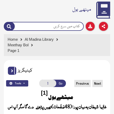
میٹھے بول
Home
Al Madina Library
Meethay Bol
Page 1
کیٹیگریز
Go
Previous
Next
Tools
[1]
میٹھے بول
غالِبا شیطان یہ بیان پورا
صَفَحات
نہیں پڑھنے دے گا مگر آپ اس
)
48
(