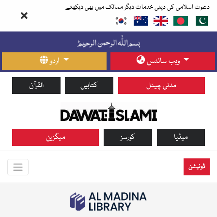
دعوت اسلامی کی دینی خدمات دیگر ممالک میں بھی دیکھئے
ویب سائٹس
اردو
مدنی چینل
کتابیں
القرآن
میڈیا
کورسز
میگزین
ڈونیشن