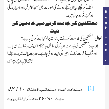
خشک کر لیجیے ،پاؤں گیلے ہونے کی صورت میں مسجد کا فرش
اور
دَریاں گیلی
Book Topic
ہو کر بَدنُما ہو جاتی ہیں ۔
معتکفین کی خِدمت کرنے میں خادمین کی
نیت
سُوال :
معتکفین کی خِدمت
کرنے میں خادمین کو کیا نیت کرنی چاہیے ؟
جواب :
معتکفین کی خِدمت ہو یا کوئی سا بھی جائز کام اس میں رِضائے اِلٰہی پانے
اِنَّمَا
اور ثوابِ آخرت کمانے وغیرہ کی نیت ہونی چاہیے ۔
حدیثِ پاک میں ہے :
الْاَعْمَالُ بِالنِّیَّاتِ
یعنی
مسندامام احمد
مسند السیدة عائشة
[1]
،
۱۰ / ۸۲
،
،
حدیث :
ملتقطاً دار الفکر بیروت
۲۶۰۹۰