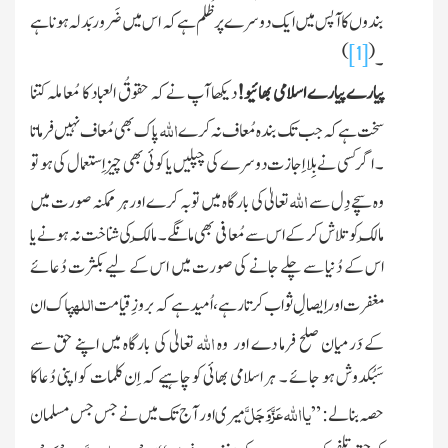
بندوں کا آپس میں ایک دوسرے پر ظُلم ہے کہ اس میں ضَرور بَدلہ ہونا ہے
)
(
[1]
۔
پیارے پیارے
اسلامی بھائیو!
دیکھا آپ نے کہ حقوقُ العباد کا مُعاملہ کتنا
اللہ
سخت ہے
کہ جب تک بندہ مُعاف نہ کرے
پاک
بھی مُعاف نہیں فرماتا
۔ اگر کسی نے بِلا اِجازت دوسرے کی چپلیں یا کوئی بھی چیز اِستعمال کی ہو تو
اللہ
وہ سچے دِل سے
تعالیٰ کی بارگاہ میں توبہ کرے اور ہر ممکنہ صورت میں
مالِک کو تلاش کر کے اس سے مُعافی بھی مانگے ۔ مالِک کی شناخت نہ ہونے یا
اس کے دُنیا سے چلے جانے کی صورت میں اس کے لیے بکثرت دُعائے
اللہ
مغفرت اور اِیصالِ ثواب کرتا رہے ، اُمید ہے کہ بروزِ قیامت
پاک
ان
اللہ
کے دَرمیان صلح فرما دے اور وہ
تعالیٰ کی بارگاہ میں اپنے حق سے
سَبُکدوش ہو جائے ۔ ہر اسلامی بھائی کو چاہیے کہ اِن کلمات کو اپنی دُعا کا
عَزَّوَجَلَّ
یا
اللہ
حصہ بنا لے : ”
میری اور آج تک میں نے جس جس مسلمان