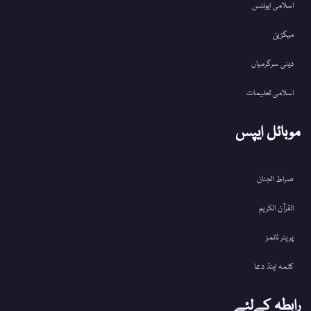
اسلامی ایونٹس
میگزین
دینی سرگرمیاں
اسلامی تعلیمات
موبائل ایپس
صراط الجنان
القرآن الکریم
پریئر ٹائمز
کلمہ اینڈ دعا
رابطہ کےلئے