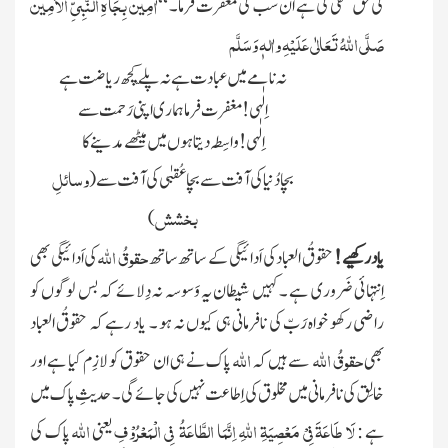
اٰمِیْن بِجَاہِ النَّبِیِّ الْاَمِیْن
کی حق تلفی کی ہے ان سب کی مغفرت فرما ۔ “
صَلَّی اللّٰہُ تَعَالٰی عَلَیْہِ واٰلہٖ وَسَلَّم
نہ نامے میں عبادت ہے نہ پلّے کچھ ریاضت ہے
اِلٰہی! مغفرت فرما ہماری اپنی رَحمت سے
اِلٰہی! واسِطہ دیتا ہوں میں میٹھے مدینے کا
وسائلِ
بچا دُنیا کی آفت سے بچا عُقبٰی کی آفت سے
(
بخشش
)
حقوقُ اللہ
یاد رکھیے !
حقوقُ العباد کی اَدائیگی کے ساتھ ساتھ
کی اَدائیگی بھی
اِنتہائی ضَروری ہے ۔ کہیں شیطان یہ وَسوسہ نہ دِلائے کہ بس لوگوں کو
راضی رکھو خواہ رَبّ کی نافرمانی ہی کیوں نہ ہو ۔ یاد رہے کہ حقوقُ العباد
حقوقُ اللہ
اللہ
بھی
سے ہیں کہ
پاک نے ہی ان حقوق کو لازِم کیا ہے اور
خالِق کی نافرمانی میں مخلوق کی اِطاعت نہیں کی جائے گی ۔ حدیثِ پاک میں
لَا طَاعَۃَ فِیْ مَعْصِیَۃِ اللہِ اِنَّمَا الطَّاعَۃُ فِی الْمَعْرُوْفِ
اللہ
ہے :
یعنی
پاک کی