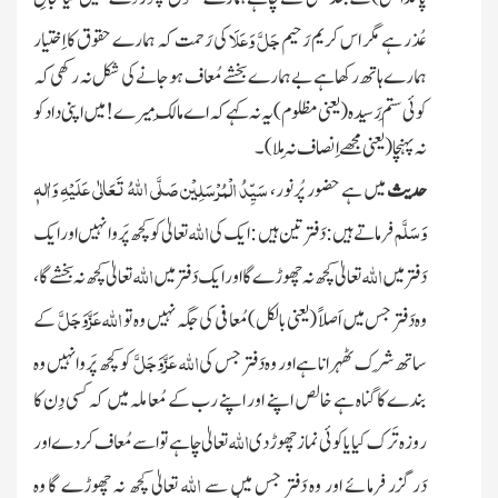
جَلَّ وَعَلَا
عُذر ہے مگر اس کریم رَحیم
کی رَحمت کہ ہمارے حقوق کا اِختیار
ہمارے ہاتھ رکھاہے بے ہمارے بخشے مُعاف ہو جانے کی شکل نہ رکھی کہ
کوئی سِتم رَسیدہ
(یعنی مظلوم)
یہ نہ کہے کہ اے مالِک میرے ! میں اپنی داد کو
نہ پہنچا
(یعنی مجھے اِنصاف نہ مِلا )
۔
صَلَّی اللّٰہُ تَعَالٰی عَلَیْہِ وَاٰلہٖ
سَیِّدُ الْمُرْسَلِیْن
حدیث
میں ہے حضور پُرنور،
وَسَلَّم
اللہ
فرماتے ہیں : دَفتر تین ہیں : ایک کی
تعالیٰ کو کچھ پَروا نہیں اور ایک
اللہ
اللہ
دَفتر میں
تعالیٰ کچھ نہ چھوڑے گا اور ایک دَفتر میں
تعالیٰ کچھ نہ بخشے گا ،
عَزَّوَجَلَّ
اللہ
وہ دَفتر جس میں اَصلاً
(یعنی بالکل)
مُعافی کی جگہ نہیں وہ تو
کے
عَزَّوَجَلَّ
اللہ
ساتھ شِرک ٹھہرانا ہے اور وہ دَفتر جس کی
کو کچھ پَروا نہیں وہ
بندے کا گناہ ہے خالص اپنے اور اپنے رب کے مُعاملہ میں کہ کسی دِن کا
اللہ
روزہ تَرک کیا یا کوئی نماز چھوڑ دی
تعالیٰ چاہے تو اسے مُعاف کر دے اور
اللہ
دَرگزر فرمائے اور وہ دَفتر جس میں سے
تعالیٰ کچھ نہ چھوڑے گا وہ