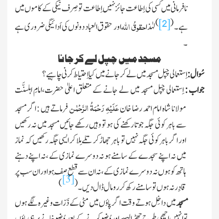
نافرمانی میں کسی کی اِطاعت جائز نہيں اِطاعت تو صِرف نیکی کے کاموں میں
)
(
[2]
حقوقُ اللہ
ہے ۔
لہٰذا
اور حقوق العباد دونوں کی اَدائیگی ضروری ہے
۔
مسجد میں چپل لے کر جانا
سُوال :
اِستعمالی چپل مسجد میں لے کر جانے میں کیا اِحتیاط کرنی چاہیے ؟
جواب :
اِستعمالی چپل مسجد میں لے جانے کے متعلق اعلیٰ حضرت،امامِ اہلسنَّت
عَلَیْہِ رَحْمَۃُ الرَّحْمٰن
مولانا شاہ امام احمد رضا خان
فرماتے ہیں :
اگر مسجد
سے باہر کوئی جگہ جوتا رکھنے کی ہو تو وہیں رکھے جائیں مسجد میں نہ رکھیں
اور اگر باہر کوئی جگہ نہیں تو باہر جھاڑ کر تلے مِلا کر ایسی جگہ رکھیں کہ نماز
میں نہ اپنے سجدے کے سامنے ہو نہ دوسرے نمازی کے ، نہ اپنے دہنے
ہاتھ کو ہوں نہ دوسرے نمازی کے ، نہ ان سے قطعِ صَف ہو اور ان سب پر
[3]
)
(
قادِر نہ ہوں تو سامنے رکھ کر رومال ڈال دیں ۔
مسجد
میں داخِل ہوتے وقت اگر پاؤں میں مٹی کے ذَرّات وغیرہ لگے ہوں
تو انہیں اچھی طرح چھڑا لیج
یے
اور وُضو کرنے کے بعد وُضو خانے پر ہی پاؤں