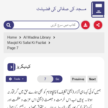
مسجد کی صفائی کی فضیلت
Home
Al Madina Library
Masjid Ki Safai Ki Fazilat
Page 7
کیٹیگریز
Go
Previous
Next
Tools
ہمیں کوئی کیسا ہی آزار
(یعنی تکلیف)
پہنچاتا نام کو بھی ہمارے حق میں گِرفتار نہ
ہوتا ۔ یوہیں اب اس حُرمت و عِصمت
(یعنی اس عزت و عظمت اور
پاکدامنی)
کے بعد بھی جسے چاہے ہمارے حقوق چھوڑ دے ہمیں کیا مجالِ