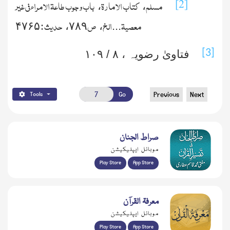
مسلم
کتاب الامارة
باب وجوب طاعة الامراء فی غیر
[2]
،
،
معصیة
الخ
ص
حدیث :
۴۷۶۵
،
۷۸۹
،
...
[3]
فتاویٰ رضویہ ،
۸
/
۱۰۹
Go
Previous
Next
Tools
صراط الجنان
موبائل ایپلیکیشن
Play Store
App Store
معرفۃ القرآن
موبائل ایپلیکیشن
Play Store
App Store