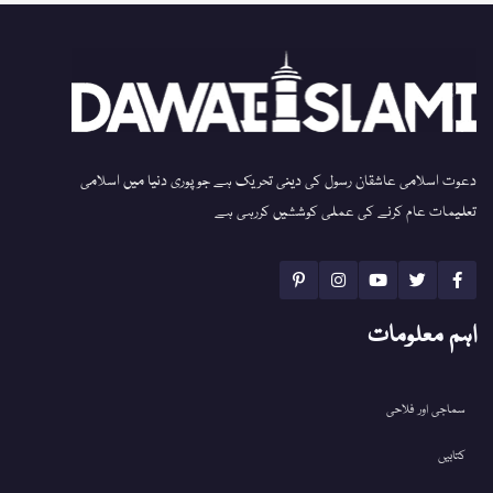
دعوت اسلامی عاشقان رسول کی دینی تحریک ہے جو پوری دنیا میں اسلامی
تعلیمات عام کرنے کی عملی کوششیں کررہی ہے
اہم معلومات
سماجی اور فلاحی
کتابیں