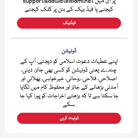
support@dawateislami.net پر ای میل
کیجئے یا فیڈ بیک کے بٹن پر کلک کیجئے
فیڈبیک
ڈونیشن
اپنے عطیات دعوت اسلامی کو دیجئے، آپ کے
چندے یعنی ڈونیشن کو کسی بھی جائز، دینی،
اصلاحی، فلاحی، روحانی، خیرخواہی، بھلائی اور
آمدنی بڑھانے کے جائز اور محفوظ کام میں لگایا
جا سکتا ہے تا کہ بڑھتے اخراجات کو پورا کیا جا
سکے.
ڈونیٹ کریں