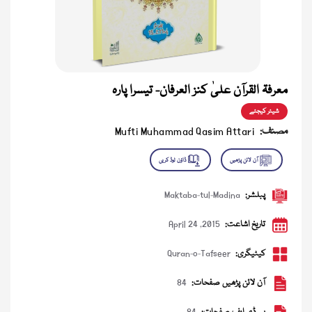
معرفۃ القرآن علیٰ کنز العرفان- تیسرا پارہ
شیئر کیجئے
مصنف:
Mufti Muhammad Qasim Attari
پبلشر:
Maktaba-tul-Madina
تاریخ اشاعت:
April 24 ,2015
کیٹیگری:
Quran-o-Tafseer
آن لائن پڑھیں صفحات:
84