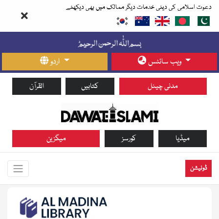
دعوت اسلامی کی دینی خدمات دیگر ممالک میں بھی دیکھئے
ویب سائٹس
اردو
مدنی چینل
کتابیں
القرآن
میڈیا
کورسز
میگزین
ڈونیشن