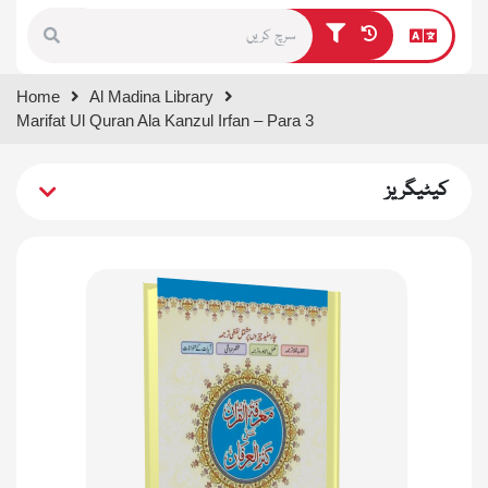
Type 1 or more characters for
Home
Al Madina Library
results.
Marifat Ul Quran Ala Kanzul Irfan – Para 3
کیٹیگریز