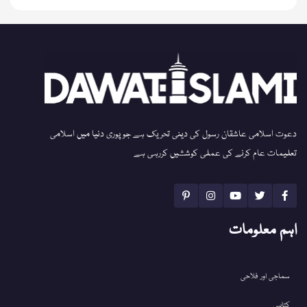
دعوت اسلامی عاشقان رسول کی دینی تحریک ہے جو پوری دنیا میں اسلامی
تعلیمات عام کرنے کی عملی کوششیں کررہی ہے
اہم معلومات
سماجی اور فلاحی
کتابیں