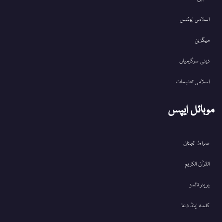
اسلامی ایونٹس
میگزین
دینی سرگرمیاں
اسلامی تعلیمات
موبائل ایپس
صراط الجنان
القرآن الکریم
پریئر ٹائمز
کلمہ اینڈ دعا