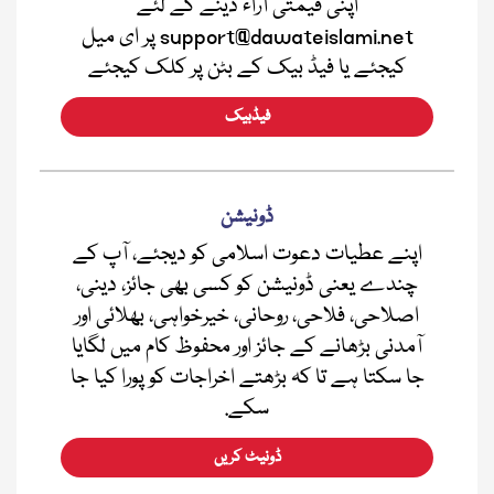
اپنی قیمتی آراء دینے کے لئے
support@dawateislami.net پر ای میل
کیجئے یا فیڈ بیک کے بٹن پر کلک کیجئے
فیڈبیک
ڈونیشن
اپنے عطیات دعوت اسلامی کو دیجئے، آپ کے
چندے یعنی ڈونیشن کو کسی بھی جائز، دینی،
اصلاحی، فلاحی، روحانی، خیرخواہی، بھلائی اور
آمدنی بڑھانے کے جائز اور محفوظ کام میں لگایا
جا سکتا ہے تا کہ بڑھتے اخراجات کو پورا کیا جا
سکے.
ڈونیٹ کریں