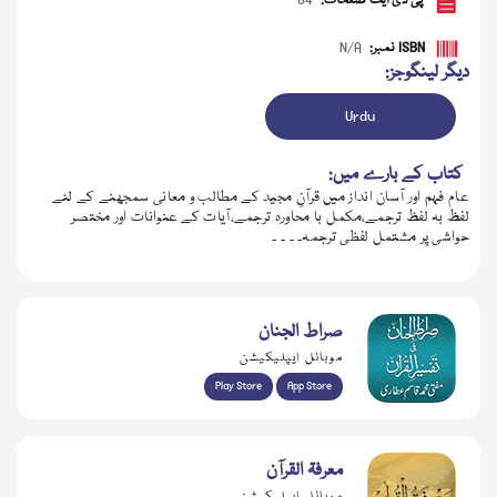
پی ڈی ایف صفحات:
84
ISBN نمبر:
N/A
دیگر لینگوجز:
Urdu
کتاب کے بارے میں:
عام فہم اور آسان انداز میں قرآنِ مجید کے مطالب و معانی سمجھنے کے لئے
لفظ بہ لفظ ترجمے،مکمل با محاورہ ترجمے،آیات کے عنوانات اور مختصر
حواشی پر مشتمل لفظی ترجمہ۔ ۔ ۔ ۔
ڈاؤن لوڈ کریں
صراط الجنان
موبائل ایپلیکیشن
Play Store
App Store
معرفۃ القرآن
موبائل ایپلیکیشن