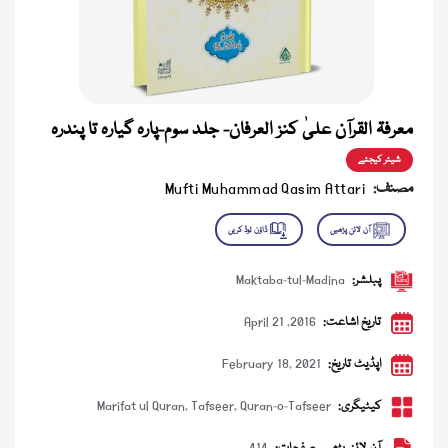
معرفۃ القرآن علیٰ کنز العرفان- جلد سوم-پارہ گیارہ تا پندرہ
شیئر کیجئے
مصنف:
Mufti Muhammad Qasim Attari
پبلشر:
Maktaba-tul-Madina
تاریخ اشاعت:
April 21 ,2016
اپڈیٹ تاریخ:
February 18, 2021
کیٹیگری:
Quran-o-Tafseer
,
Tafseer
,
Marifat ul Quran