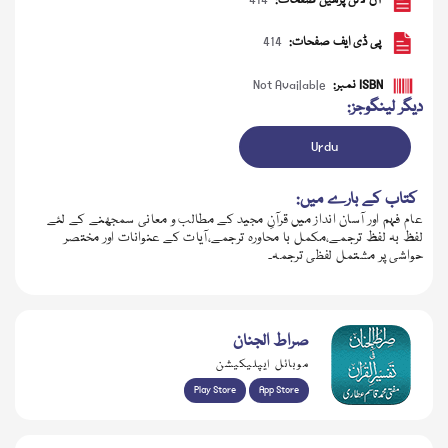
آن لائن پڑھیں صفحات:
414
پی ڈی ایف صفحات:
414
ISBN نمبر:
Not Available
دیگر لینگوجز:
Urdu
کتاب کے بارے میں:
عام فہم اور آسان انداز میں قرآنِ مجید کے مطالب و معانی سمجھنے کے لئے
لفظ بہ لفظ ترجمے،مکمل با محاورہ ترجمے،آیات کے عنوانات اور مختصر
حواشی پر مشتمل لفظی ترجمہ۔
ڈاؤن لوڈ کریں
صراط الجنان
موبائل ایپلیکیشن
Play Store
App Store