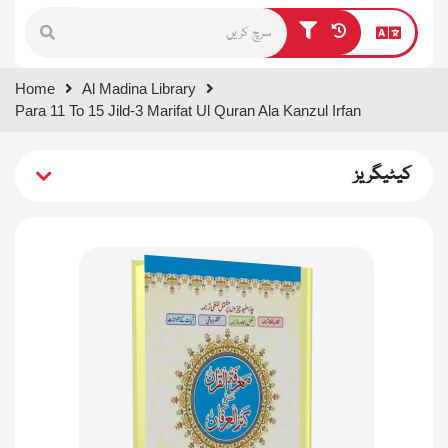
Type 1 or more characters for
Home
Al Madina Library
results.
Para 11 To 15 Jild-3 Marifat Ul Quran Ala Kanzul Irfan
کیٹیگریز