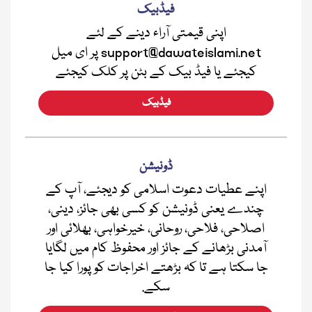
فیڈبیک
اپنی قیمتی آراء دینے کے لئے
support@dawateislami.net پر ای میل
کیجئے یا فیڈ بیک کے بٹن پر کلک کیجئے
فیڈبیک
ڈونیشن
اپنے عطیات دعوت اسلامی کو دیجئے، آپ کے
چندے یعنی ڈونیشن کو کسی بھی جائز، دینی،
اصلاحی، فلاحی، روحانی، خیرخواہی، بھلائی اور
آمدنی بڑھانے کے جائز اور محفوظ کام میں لگایا
جا سکتا ہے تا کہ بڑھتے اخراجات کو پورا کیا جا
سکے.