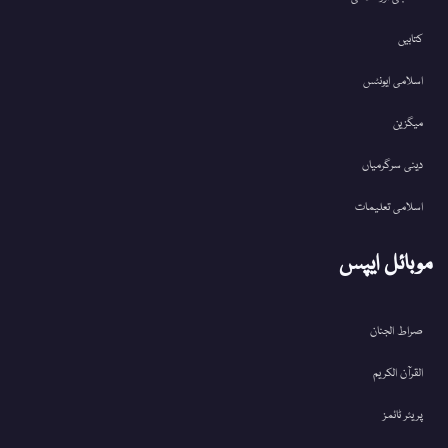
کتابیں
اسلامی ایونٹس
میگزین
دینی سرگرمیاں
اسلامی تعلیمات
موبائل ایپس
صراط الجنان
القرآن الکریم
پریئر ٹائمز