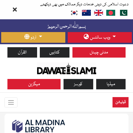
دعوت اسلامی کی دینی خدمات دیگر ممالک میں بھی دیکھئے
ویب سائٹس
اردو
مدنی چینل
کتابیں
القرآن
میڈیا
کورسز
میگزین
ڈونیشن