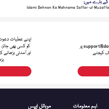
کے بارے میں:
Islami Behnon Ka Mahnama Saffar-ul-Muzaffa
اپنے عطیات دعوت 
اپنی قیمتی آراء دینے کے لئے support@dawateislami.net پر
کو کسی بھی جائز، 
لک کیجئے
اور آمدنی بڑھانے ک
بڑھ
اہم معلومات
موبائل ایپس