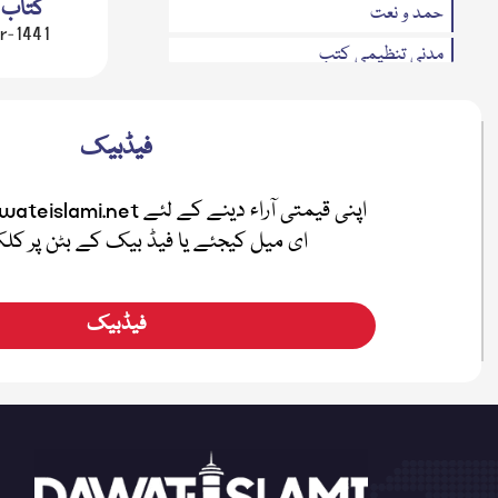
کتاب 
حمد و نعت
r-1441
مدنی تنظیمی کتب
مدنی مذاکرہ(سوال وجواب)
تحریری بیانات
فیڈبیک
متفرقات
مدنی بہاریں
ای میل کیجئے یا فیڈ بیک کے بٹن پر ک
فضائل
اطفال
فیڈبیک
صلہ رحمی
معرفۃ القرآن
نیکی کی دعوت
ہفتہ وار رسائل