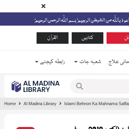
ل
کتابیں
القرآن
حانی علاج
شعبہ جات
رابطہ کیجئے
Type 1 or more characte
Home
Al Madina Library
Islami Behnon Ka Mahnama Saffar