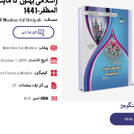
المظفر-1441
مصنف:
Al Madina-tul-Ilmiyah
پبلشر:
Maktaba-tul-Madina
ڈاؤن لوڈ کریں
تاریخ اشاعت:
October 1 ,2019
کیٹیگری:
a Faizan e Madina
پی ڈی ایف صفحات:
27
ISBN نمبر:
N/A
نگوجز:
Urdu