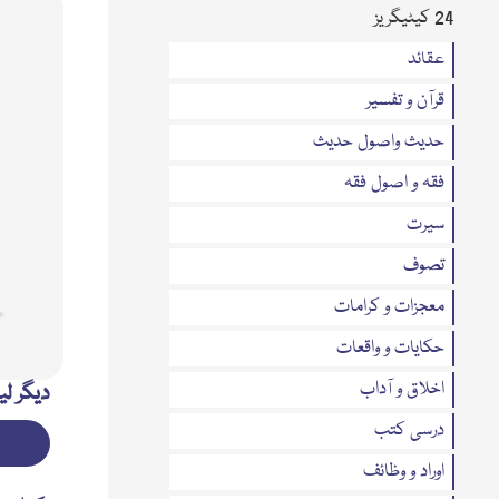
24 کیٹیگریز
عقائد
قرآن و تفسیر
حدیث واصول حدیث
فقہ و اصول فقہ
سیرت
تصوف
معجزات و کرامات
حکایات و واقعات
اخلاق و آداب
دیگر لی
درسی کتب
اوراد و وظائف