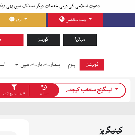
دعوت اسلامی کی دینی خدمات دیگر ممالک میں بھی دیک
ویب سائٹس
اردو
میڈیا
کورسز
م
ہوم
ہمارے بارے میں
اسل
ڈونیشن
لینگوئج منتخب کیجئے
ہسٹری
فلٹرز سے سرچ کریں
کیٹیگریز