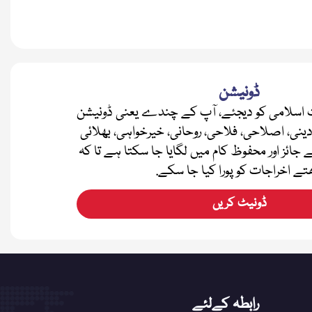
ڈونیشن
اسلامی کو دیجئے، آپ کے چندے یعنی ڈونیشن
دینی، اصلاحی، فلاحی، روحانی، خیرخواہی، بھلائی
ے جائز اور محفوظ کام میں لگایا جا سکتا ہے تا کہ
تے اخراجات کو پورا کیا جا سکے.
ڈونیٹ کریں
رابطہ کےلئے