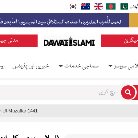
ھئے
یگزین
مدنی چین
امی سروسز
سماجی خدمات
خبریں اور اپڈیٹس
رو
rs for results.
-Ul-Muzaffar-1441