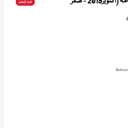
(اسلامی بہنوں کا ماہنامہ (اکتوبر2019 - صفر
شیئر کیجئے
Mahnam