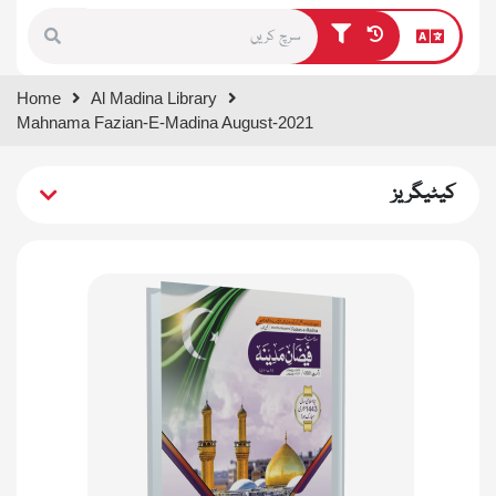
Type 1 or more characters for
Home
Al Madina Library
results.
Mahnama Fazian-E-Madina August-2021
کیٹیگریز