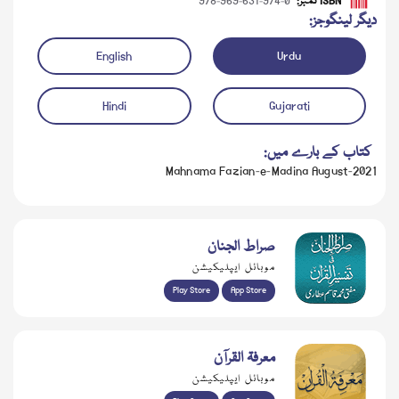
ISBN نمبر:
978-969-631-974-0
دیگر لینگوجز:
English
Urdu
Hindi
Gujarati
کتاب کے بارے میں:
Mahnama Fazian-e-Madina August-2021
صراط الجنان
موبائل ایپلیکیشن
Play Store
App Store
معرفۃ القرآن
موبائل ایپلیکیشن