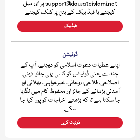
support@dawateislami.net پر ای میل
کیجئے یا فیڈ بیک کے بٹن پر کلک کیجئے
فیڈبیک
ڈونیشن
اپنے عطیات دعوت اسلامی کو دیجئے، آپ کے
چندے یعنی ڈونیشن کو کسی بھی جائز، دینی،
اصلاحی، فلاحی، روحانی، خیرخواہی، بھلائی اور
آمدنی بڑھانے کے جائز اور محفوظ کام میں لگایا
جا سکتا ہے تا کہ بڑھتے اخراجات کو پورا کیا جا
سکے.
ڈونیٹ کریں