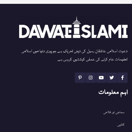
دعوت اسلامی عاشقان رسول کی دینی تحریک ہے جو پوری دنیا میں اسلامی
تعلیمات عام کرنے کی عملی کوششیں کررہی ہے
اہم معلومات
سماجی اور فلاحی
کتابیں