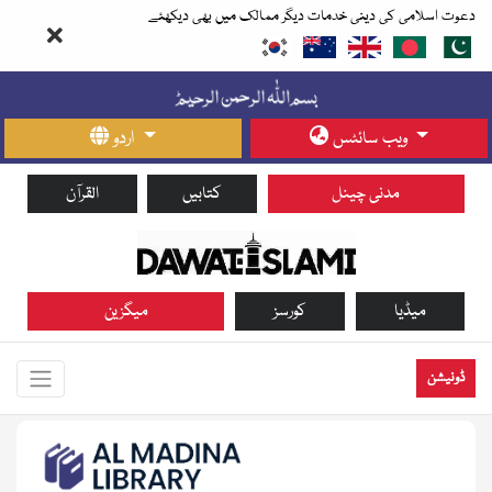
دعوت اسلامی کی دینی خدمات دیگر ممالک میں بھی دیکھئے
ویب سائٹس
اردو
مدنی چینل
کتابیں
القرآن
میڈیا
کورسز
میگزین
ڈونیشن