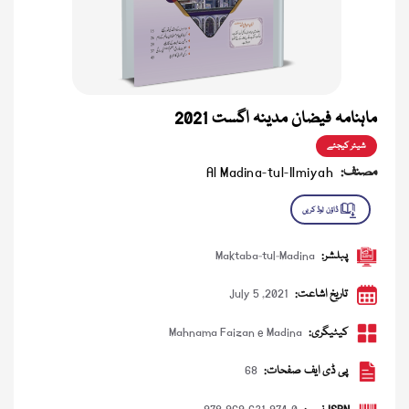
ماہنامہ فیضان مدینہ اگست 2021
شیئر کیجئے
مصنف:
Al Madina-tul-Ilmiyah
پبلشر:
Maktaba-tul-Madina
تاریخ اشاعت:
July 5 ,2021
کیٹیگری:
Mahnama Faizan e Madina
پی ڈی ایف صفحات:
68