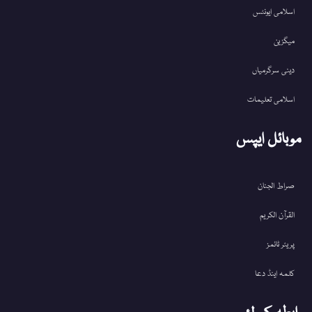
اسلامی ایونٹس
میگزین
دینی سرگرمیاں
اسلامی تعلیمات
موبائل ایپس
صراط الجنان
القرآن الکریم
پریئر ٹائمز
کلمہ اینڈ دعا