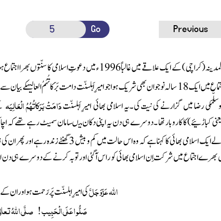
Go
Previous
مدینہ
( کراچی)
کے ایک علاقے
میں غالباً1996ء میں
دعوتِ اسلامی
کا سنّتوں بھرا اجتماع 
ماع میں
ایک18 سالہ نوجوان
بھی شریک ہوا جو
امیرِ اَہلسنّت
دامت بَرَکاتُہُمُ العالیہ
کے بیان سے 
دَامَتْ بَرَکاتُہُمُ الْعَالِیَہ
سلَّم
کی رضا میں گزارنے کی نیت کی۔یہ اسلامی بھائی
امیرِ اَہلسنّت
ک
عنی کباڑئیے)
کا کاروبار تھا ۔دوسرے ہی دن یہ اپنی دکان میںسامان سمیٹ رہے تھے کہ ا
ے ایک اسلامی بھائی کا کہنا ہے کہ وہ اس حالت میں کم و بیش
3
گھنٹے زندہ رہے اور پھر ان کی 
 بھرے اجتماع میں شرکت اِن اسلامی بھائی کو راس آگئی اور توبہ کرنے کے دوسرے ہی دن ا
اللّٰہ
عَزّوَجَلَّ
کی امیرِ اہلسنّت پَر رَحمت ہو اور ان
صَلُّو ا عَلَی الْحَبِیب ! صلَّی اللّٰہُ تعا