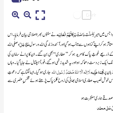
دَامَتْ بَرَکاتُہُمُ الْعَالِیَہ
ہوا جس میں
امیرِ اَہلسنّت
نے سنتوں بھرا اصلاحی بیان فرمایا ۔ اس
اللہ
عَزَّوَجَلَّ
اللہ
متأثر ہوکر اپنے گناہوں سے تائب ہوگیا اور آئندہ زندگی
ورسول
و صلَّی
ے ذریعے غوثِ پاک کا مرید ہوکر
’’ عطاری‘‘
بھی بن گئے۔ ان کا پرانے سامان کی
چانک ایک
زبردست دھماکہ
ہوااوریہ شدیدزخمی ہوگئے، فوراً ہسپتال لے جایا گیا ۔ وہاں
کَلِمَۂ طَیِّبہ
لَا اِلٰہ اَلَّا اللہُ مُحَمَّدُ رَّسُول اللہ
زبان پر
جاری ہوگیا۔ایسا لگتا ہے کہ دعوتِ
س خوش نصیب عطاری اسلامی بھائی کی رُوح کلمۂ پاک
پڑھتے ہوئے قفسِ عنصری سے
 کے صد قے ہماری مغفِرت ہو
لٰی عَلٰی محمَّد