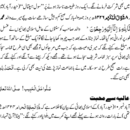
یں بھی شرکت فرمانے لگے۔ ایک روز طبیعت ناساز ہونے پَر
’’سول ہسپتال‘‘
(حیدرآباد)
میں
شَوَّالُ الْمُکَرَّم
ر
۸
۱۴۲۶
ھ بروز جمعۃ المبارَک صبح کم وبیش ساڑھے سات بجے میرے والد
محمد
َّا لِلّٰهِ وَ اِنَّاۤ اِلَیْهِ رٰجِعُوْنَؕ
والد
صاحب کو سنتوں کے عامل اسلامی بھائیوں نے غسل دیا، 
ور پر نورانی ہوگیا تھا۔نمازِ جنازہ کے بعد جب چہرہ دکھایا جانے لگا تو ایک مبلغ کے ساتھ آئ
ور مبلغ سے کہنے لگے کہ میری وصیت ہے کہ جب میں مرجائوں تو مجھے بھی اسی طرح عمامہ سجا کر دفن
امی بھائی سر پر سبز عمامہ شریف سجائے ہوئے تھے۔ مجھے دیکھ کر سینے سے آلگے اور کہنے لگے
لْحَمْدُ لِلّٰہِ
ا ہے رات صحیح طرح نہ سو سکا۔ میں نے باجماعت نماز پڑھنے کی نیت بھی کرلی ہے۔
اَ
بھی بن گئے ۔
صَلُّو ا عَلَی الْحَبِیب ! صلَّی اللّٰہُ تعال
ذُوْالْحِجَّۃِ الْحرام
ٓباد
نمبر
۱۰
(
حیدرآباد)
کے اسلامی بھائی کے بیان کا خلاصہ ہے کہ
۱۴۲۴
ھ
2
تھی )
نے بارات روانہ ہونے سے پہلے مجھے اپنے کمرے میں بلوایا اور کہنے لگے :’’بیٹا!آج تمہارا 