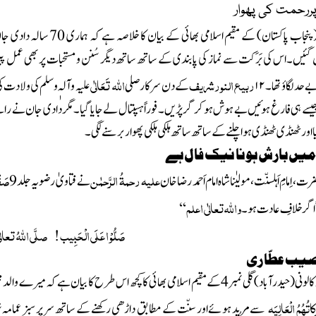
پنجاب پاکستان)
کے مقیم اسلامی بھائی کے بیان کا خلاصہ ہے کہ
ہماری 70 سالہ دادی جان
گئیں۔اس کی بَرَکت سے نماز کی پابندی کے ساتھ ساتھ دیگر سُنن و مستحبات پر بھی عمل پی
ربیع النورشریف
اللہ
تَعَالٰی
ے حد لگاؤ تھا۔
۱۲
کے دن سرکار
صلی
علیہ وآلہٖ وسلم
کی ولادت کی
 ہی فارغ ہوئیں بے ہوش ہو کر گر پڑیں ۔ فوراً ہسپتال لے جایا گیا۔ مگردادی جان نے راستے م
گیا اور ٹھنڈی ٹھنڈی ہوا چلنے کے ساتھ ساتھ ہلکی ہلکی پھوار برسنے لگی ۔
یں بارش ہونا نیک فال ہے
علیہ رحمۃُ الرَّحمٰن
صَف
حضرت
،
اِمامِ اَہلسنّت،مولیٰناشاہ امام
اَحمد رضا خان
نے
فتاویٰ رضویہ
جلد
9
واﷲتعالٰی اعلم
اگر خلافِ عادت ہو۔
‘‘
صَلُّوْ ا عَلَی الْحَبِیب ! صلَّی اللّٰہُ تعا
کالونی
(حیدرآباد)
گلی نمبر
4
کے مقیم اسلامی بھائی کا کچھ اس طرح کا بیان ہے کہ میرے والد
م
اتُہُمُ الْعَالِیَہ
سے مُرید ہوئے اور سنّت کے مطابق داڑھی رکھنے کے ساتھ سر پر سبز عمامہ شر