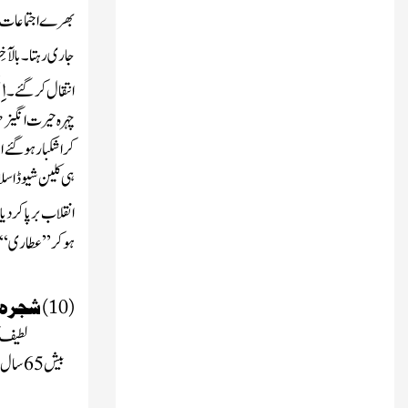
بھرے اجتماعات م
جاری رہتا۔ بالآخِ
اِن
انتقال کر گئے۔
چہرہ حیرت انگیز ط
کر اشکبار ہوگئے ا
ہی کلین شیوڈ اسل
انقلاب
برپا کردی
ہوکر
’’عطاری‘‘
(10) شجرہ عالیہ سے محبت
لطیف ا
بیش65سال