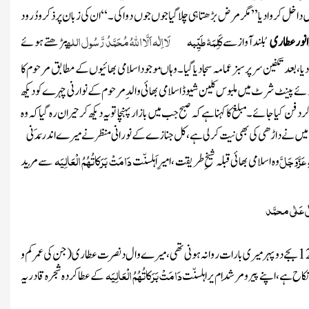
 داخل کروادیا’’ مگر مرض بڑھتا ہی چلاگیاجوں جوں دوا کی۔‘‘ ان کی زبان پر ذکرو دُرود
کَلِمَۂ طَیِّبہ
لَا اِلٰہ اَلَّا اللہُ مُحَمَّدُ رَّسُول اللہ
 انور عطاری
بُلند آواز سے
پڑھتے ہوئے
بعد تکفین سر پر سبز عمامہ سجادیا گیا۔ وہاںموجود اسلامی بھائیوں کے مطابق مرحوم کا
ے ہوئے پینٹ شرٹ میں ملبوس کلین شیوڈ اسلامی بھائی والدِ مرحوم کے نوارنی چہرے کو دیکھ
 کیاجائے۔ مبلغ کا کہنا ہے کہ صبح جب میں بازار پہنچا تو یہ دیکھ کر حیران رہ گیا کہ وہ
 کہ میں نے داڑھی کی بھی نیت کر لی ہے، کل جنازے کے نورانی منظر نے میرے اندر
مَدَنی
عَزَّوَجَلَّ
دَامَتْ بَرَکاتُہُمُ الْعَالِیَہ
وہ اسلامی بھائی قبلہ شیخِ طریقت ،
امیرِ اَہلسنّت
سے مُرید
ٰی عَلٰی محمَّد
1
بجے دوپہر میری بارات روانہ ہونی تھی ، میرے
وال
د نصرت عطاری
(جن کی عمر کم و
دَامَتْ بَرَکاتُہُمُ الْعَالِیَہ
نکاح ہے، اپنے پیرو مرشِد ام
یر اہلسنّت
کے عطا کردہ
شجرہ قادریہ