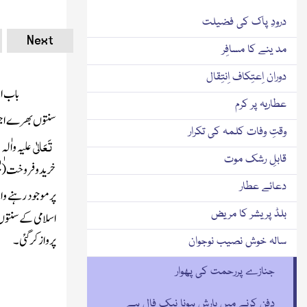
درودِ پاک کی فضیلت
Next
مد ینے کا مسافِر
دوران اِعتِکاف اِنتِقال
باب ال
عطاریہ پر کرم
سنتوں بھرے اجت
وقتِ وفات کلمہ کی تکرار
تَعَالٰی
علیہ واٰلہٖ و
قابلِ رشک موت
خریدوفروخت
(ی
دعائے عطار
پرموجود رہنے وال
بلڈ پریشر کا مریض
اسلامی کے سنتوں
پرواز کر گئی۔
سالہ خوش نصیب نوجوان
جنازے پررحمت کی پھوار
دفن کرنے میں بارش ہونا نیک فال ہے