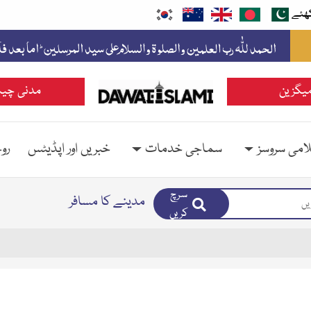
ھئے
یگزین
مدنی چین
امی سروسز
سماجی خدمات
خبریں اور اپڈیٹس
رو
سرچ
مدینے کا مسافر
کریں