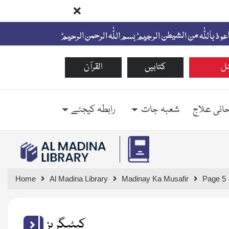
ل
کتابیں
القرآن
حانی علاج
شعبہ جات
رابطہ کیجئے
Home
Al Madina Library
Madinay Ka Musafir
Page 5
کیٹیگریز