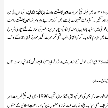
دَامَتْ بَرَکاتُہُمُ الْعَالِیَہ
۱۴۰۵
ھ میں قبلہ
شیخِ طریقت
امیرِ اَہلسنّت
کی مریدنی بن
را ہو گئیں۔اکثر وقت تسبیحات پڑھنے میں گزرتا۔اپنے پیرو مُرشد
امیرِ اَہلسنّت
دامت
 خوشی میں سفید بالوں میںمہندی لگائی،نیا لباس پہنا،عصر کی نماز کے لئے تیاری شروع
یں ہی دم توڑ دیا۔ گرمی انتہائی شدیدتھی مگر حیرت انگیز طور پَر نمازِجنازہ کے وقت
ْحَہ
373
پر ایک سُوال کے جواب میں ارشاد فرمایا
’’
(وقتِ دفن)
بارشِ رحمت‘ فالِ
:
لٰی عَلٰی محمَّد
حمد انور عطاری
جن کی عمر کم
و بیش 65سال تھی۔1996ء
میں قبلہ شیخِ طریقت
امیرِ
یف بھی سجالیا۔ پنج وقتہ باجماعت نماز کا معمول بن گیااور دعوتِ اسلامی کے سنتوں