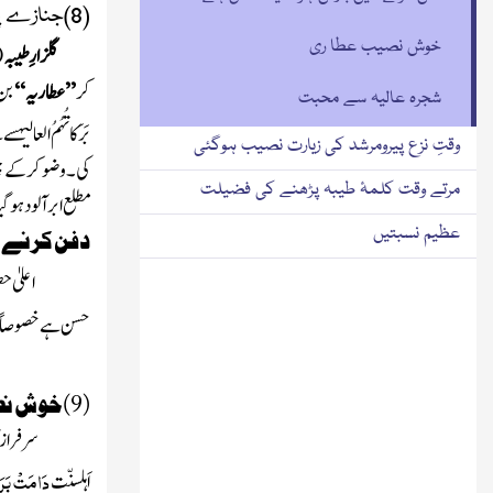
(8)جنازے پررحمت کی پھوار
خوش نصیب عطا ری
گلزارِطیبہ
(
کر
’’عطاریہ‘‘
بن 
شجرہ عالیہ سے محبت
بَرَکاتُہُمُ العالیہ
سے ب
وقتِ نزع پیرومرشد کی زیارت نصیب ہوگئی
کی۔وضو کرکے جیسے
مرتے وقت کلمۂ طیبہ پڑھنے کی فضیلت
مطلع ابر آلود ہو 
عظیم نسبتیں
دفن کرنے م
اعلیٰ 
حسن ہے خصوصاً 
(9)خوش نصیب عطّا ری
سرفراز 
دَامَتْ بَرَک
اَہلسنّت