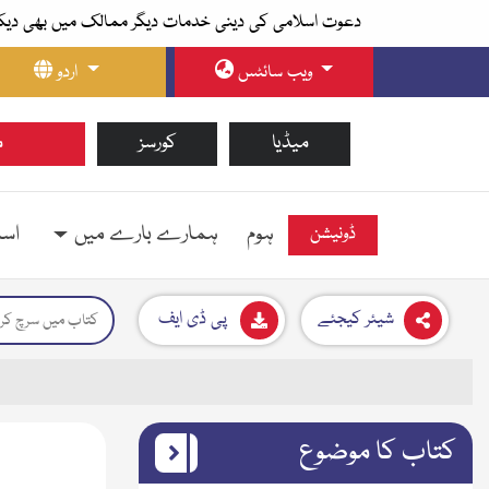
دعوت اسلامی کی دینی خدمات دیگر ممالک میں بھی دیک
ویب سائٹس
اردو
میڈیا
کورسز
م
ہوم
ہمارے بارے میں
اسل
ڈونیشن
شیئر کیجئے
پی ڈی ایف
کتاب کا موضوع