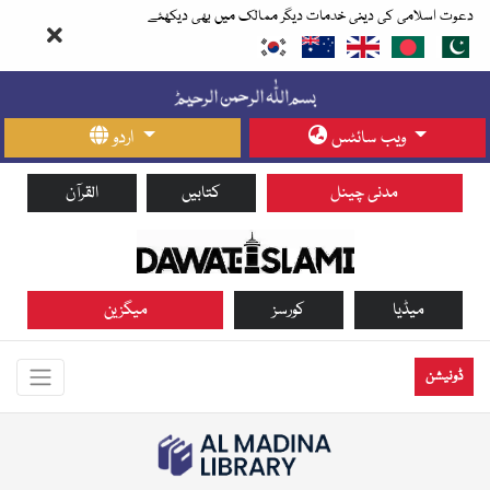
دعوت اسلامی کی دینی خدمات دیگر ممالک میں بھی دیکھئے
ویب سائٹس
اردو
مدنی چینل
کتابیں
القرآن
میڈیا
کورسز
میگزین
ڈونیشن