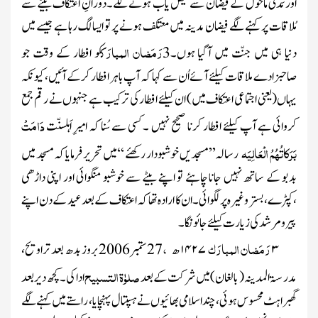
اور مَدَنی ماحول کے فیضان سے فیض یاب ہونے لگے۔دورانِ اعتکاف بیٹے سے
مُلاقات پر کہنے لگے فیضان مدینہ میں معتکف ہونے پر تو ایسا لگ رہا ہے
جیسے میں
رَمَضان المبارَک
دنیا ہی میں جنّت میں آگیا ہوں
۔
3
کو افطار کے وقت جو
صاحبزادے ملاقات کیلئے آئے اُن سے کہا کہ آپ باہر افطار کرکے آئیں،کیونکہ
یہاں
(یعنی اجتماعی اعتکاف میں)
ان کیلئے افطار کی ترکیب ہے جنہوں نے رقم جمع
دَامَتْ
کروائی ہے آپ کیلئے افطار کرنا صحیح نہیں ۔ کسی سے سُنا کہ
امیرِ اَہلسنّت
بَرَکاتُہُمُ الْعَالِیَہ
رسالہ’’
مسجدیں خوشبودار رکھئے
‘‘میں تحریر فرمایا کہ مسجد میں
بدبو کے ساتھ نہیں جانا چاہئے تو اپنے بیٹے سے خوشبو منگوائی اور اپنی داڑھی
،کپڑے ،بستر وغیرہ پر لگوائی۔ان کا ارادہ تھا کہ اعتکاف کے بعدعید کے دن اپنے
پیرو مرشد کی زیارت کیلئے جائونگا۔
رَمَضان المبارَک
،
۳
۱۴۲۷
ھ
27ستمبر2006برو
ز بدھ بعد تراویح،
صلوٰۃ التسبیح
مدرسۃ المدینہ( بالغان) میں شرکت کے بعد
ادا کی۔ کچھ دیر بعد
گھبراہٹ محسوس ہوئی ، چند اسلامی بھائیوں نے ہسپتال پہنچایا ، راستے میں کہنے لگے