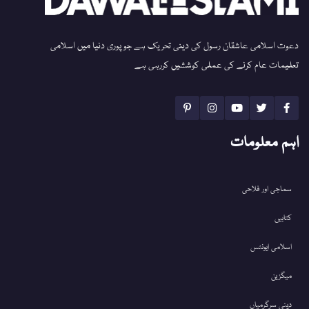
دعوت اسلامی عاشقان رسول کی دینی تحریک ہے جو پوری دنیا میں اسلامی
تعلیمات عام کرنے کی عملی کوششیں کررہی ہے
اہم معلومات
سماجی اور فلاحی
کتابیں
اسلامی ایونٹس
میگزین
دینی سرگرمیاں