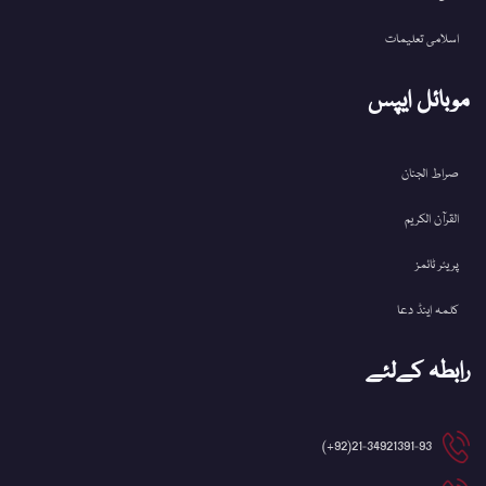
اسلامی تعلیمات
موبائل ایپس
صراط الجنان
القرآن الکریم
پریئر ٹائمز
کلمہ اینڈ دعا
رابطہ کےلئے
21-34921391-93(92+)