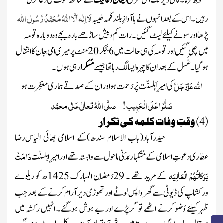
مَحفوظ فرما۔کافی دیر تک اسی طرح
ایمان و عافیت
کے ساتھ موت کی دعاکرتی
لَا اِلٰہ اَلَّا اللہُ مُحَمَّدُ رَّسُول اللہ
رہیں۔ اس کے بعد انہوں نے باآوازِ بلند کلمہ طیبہ
پڑھا اور سونے کیلئے لیٹ گئیں۔ رات کم وبیش ساڑھے بارہ بجے وہ دوبارہ قومہ
میں چلی گئیں اور قومہ کی ہی حالت میں
6بجکر 20منٹ
پر میری امّی جان کا انتقال
ہوگیا۔غُسل کے بعد ان کا چہرہ ایسا لگ رہا تھا جیسے
مُسکرا
رہی ہوں۔
اللّٰہ
عَزّوَجَلَّ
کی امیرِ اَہلسنّت پَر رَحمت ہو اور ان کے صد قے ہماری مغفِرت ہو
صَلُّوْ ا عَلَی الْحَبِیب ! صلَّی اللّٰہُ تعالٰی عَلٰی محمَّد
(4) وقتِ وفات کلمہ کی تکرار
حیدرآباد
(باب الاسلام سندھ)
کے اسلامی بھائی
الیاس
رضا
دَامَتْ
عطاری
دعوتِ اسلامی
کے مُشکبار مَدَنی ماحول سے وابستہ تھے اور
امیرِ اہلسنّت
بَرَکاتُہُمُ الْعَالِیَہ
کے مُرید تھے ۔
29رَمَضان المبارک 1425ھ کو
ریلوے
ورکشاپ کی ڈیوٹی سے گھر واپس لوٹے اور تھوڑی دیر آرام کرنے کے بعد جب
ظہر کیلئے وُضو کرنے اٹھے تو گر پڑے اور بے ہوش ہوگئے۔ انہیں رکشہ میں