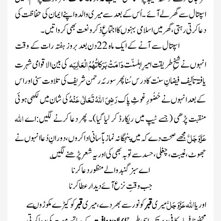
اسپتال سے گھر لے آئے ۔اُس کے بعد سے میری والدہ اپنے
ایمان کی حفاظت
کی
دعا کرتی رہتی، گھر میں اسلامی بہنوں کا
اجتماعِ ذکرو نعت
بھی کرواتیں۔
اسپتال
سے آنے کے ایک
ماہ 22دن
بعد بروز ہفتہ رات کے وقت
دَامَتْ بَرَکاتُہُمُ الْعَالِیَہ
انہوں نے شیخِ طریقت
امیرِ اہلسنّت
کی بین الاقوامی شہرت
یافتہ تألیف
فیضانِ سنت
کا درس سُنا پھر
سورئہ رحمن
شریف کی تلاوت سنی اور اس
رَضِیَ اللہُ تَعَالٰی عَنْہُ
کے بعد انہوں نے
حُضُورِ غوثِ پاک
کی شان میں لکھی ہوئی
اللہ
منقبت پڑھی
(جسے ٹیپ میں ریکارڈ کر لیا گیا)
۔ پھر دعا کرنے لگیں:اے
عَزَّوَجَلَّ
مجھے صحت دے کہ میں پنجگانہ
نما ز
بآسانی ادا کروں ،دورانِ دُعا انہوں نے
جھوٹ، غیبت، چغلی، حسد سے
توبہ
بھی کی اور یہ شعر پڑھنے لگیں ؎
ا ے سبز گنبد والے منظور دعا کرنا
جب وقتِ نزع آئے دیدار عطا کرنا
اللہ
عَزَّوَجَلَّ
اور یا
میری
قبر
کو نور سے بھردے، میری
قبر
کو کیڑے مکوڑوںسے