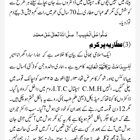
بیٹا، میں نہیں بچوں گا۔ ہسپتال میں ڈاکٹروں نے جان بچانے کیلئے ہر طرح سے
کوشش کی مگر
محمد عباس عطاری
نے
70 سال
کی عمر میں رات کم و بیش
3
بجے دَم
توڑ دیا۔
صَلُّو ا عَلَی الْحَبِیب ! صلَّی اللّٰہُ تعالٰی عَلٰی محمَّد
(3)عطّاریہ پر کرم
ایک
اسلامی بھائی کے بیان کا خلاصہ ہے کہ ہمارا سارا گھرانا
امیرِ
دَامَتْ بَرَکاتُہُمُ الْعَالِیَہ
اَہلسنّت
کا مُرید ہے ۔ ہماری والدہ جِن کو (کئی)سال سے
ہیپاٹائٹس
c
اور
شوگر کا مرض تھا،
۱۳
ربیع الغوث
۱۴۲۵
ھ کو اچانک قومہ میں
چلی گئیں۔ انہیں
C.M.H
ہسپتال
I.T.C
رو
م میں داخل کروادیا گیا۔
ڈاکٹروں کا کہنا تھا کہ میڈیکل
(یعنی علمِ طب)
کی رو سے یہ بالکل ختم ہوچکی ہیں۔
مگر
12
دن قومہ میں رہنے کے بعد ان کو خود ہی ہوش آگیا۔ سب ڈاکٹر حیران
تھے کہ ان کا جگر بالکل ختم ہوچکا ہے پھریہ کیونکر ہوش میں آگئیں؟امی جان
ہوش میں آنے کے بعد ہر کسی سے یہی کہتی تھیں کہ اگر میں قومہ کی حالت میں
مر جاتی تو مجھے تو
کلمہ طیبہ
پڑھنا بھی نصیب نہ ہوتا ۔ حالت بہتر ہونے پر ہم انہیں