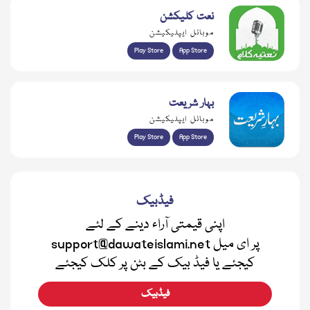
نعت کلیکشن
موبائل ایپلیکیشن
Play Store
App Store
بہار شریعت
موبائل ایپلیکیشن
Play Store
App Store
فیڈبیک
اپنی قیمتی آراء دینے کے لئے
support@dawateislami.net پر ای میل
کیجئے یا فیڈ بیک کے بٹن پر کلک کیجئے
فیڈبیک