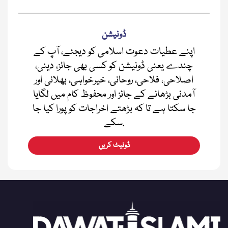
ڈونیشن
اپنے عطیات دعوت اسلامی کو دیجئے، آپ کے
چندے یعنی ڈونیشن کو کسی بھی جائز، دینی،
اصلاحی، فلاحی، روحانی، خیرخواہی، بھلائی اور
آمدنی بڑھانے کے جائز اور محفوظ کام میں لگایا
جا سکتا ہے تا کہ بڑھتے اخراجات کو پورا کیا جا
سکے.
ڈونیٹ کریں