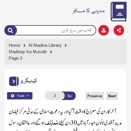
مدینے کا مسافر
Home
Al Madina Library
Madinay Ka Musafir
Page 3
کیٹیگریز
Go
Previous
Next
Tools
آخر کار
ان کی معراج کا وقت آگیا اور یہ دعوتِ اسلامی کے مَدَنی مرکز
فیضان
مُعتَکِف
مدینہ
آفندی ٹائون حیدرآباد میں
30
دن کیلئے
ہوگئے اور عاشقانِ رسول