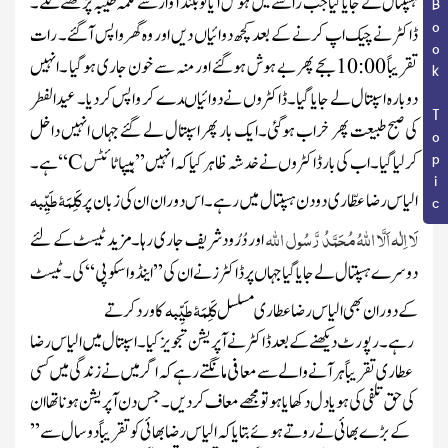
ہسپتال لے جایا گیا جب راستے میں ہوش آیا تو بلند آواز سے
کلمہ طیبہ
پڑھنے لگے۔
Book Topic
ڈاکٹر نے چیک اپ کرنے کے بعد کچھ دوائیاں دیں اور وہ گھر واپس آگئے۔ رات
تقریباً
10:00
بجے پھر بے ہوش ہوگئے اور منہ سے خون جاری ہوگیا ۔انہیں
دوبارہ اسپتال لے جایا گیا۔ ڈاکٹروں نے دوائیاںدے کر واپس کردیا۔ عیدالفطر
کی صبح طبیعت پھر خراب ہوگئی۔ایک بار پھر اسپتال لے گئے جہاں انہیں داخل
کرلیا گیا۔ اب کی بار ڈاکٹروں نے خدشہ ظاہر کیا کہ انہیں’’ ہیپاٹائٹ
C
‘
‘ہے ۔
کَلِمَۂ طَیِّبہ
الیاس رضاعطّاری دو دن ہسپتال میں رہے ۔اس دوران ان کی زبان پر
لَا اِلٰہ اَلَّا اللہُ مُحَمَّدُ رَّسُول اللہ
اور
دُرُود
شریف جاری رہا۔ مزید ٹیسٹ کے لئے
دوسرے ہسپتال لے جایا گیا جہاں پر ڈاکٹرز نے ان
کی
’’ اینڈ و ا سکو پی‘ ‘کی ۔ ٹیسٹ
کَلِمَۂ طَیِّبہ
کے دوران بھی
الیاس رضا عطاری
مسلسل
کا ورد کرتے
رہے ۔رپورٹ دیکھنے کے بعد ڈاکٹر نے آپریشن تجویز کیا۔اسپتال میں الیاس رضا
عطاری تقریباً ہر آنے والے سے معافی مانگتے رہے کہ اگر میں نے زندگی میں کسی
کی حق تلفی کی ہو یا دل دکھایا ہو تو مجھے معاف کر دیں۔جس دن آپریشن ہوناتھاان
کے بڑے بھائی نے روتے ہوئے بتایا کہ الیاس رضا بھائی کو تقریباً دو سال سے
’’