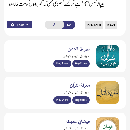
ہیپاٹائٹس
C
ہے
مگر مجھے قسم دی تھی کہ گھر والوں کو مت بتانا ،وہ
‘‘
Go
Previous
Next
Tools
صراط الجنان
موبائل ایپلیکیشن
Play Store
App Store
معرفۃ القرآن
موبائل ایپلیکیشن
Play Store
App Store
فیضانِ حدیث
موبائل ایپلیکیشن