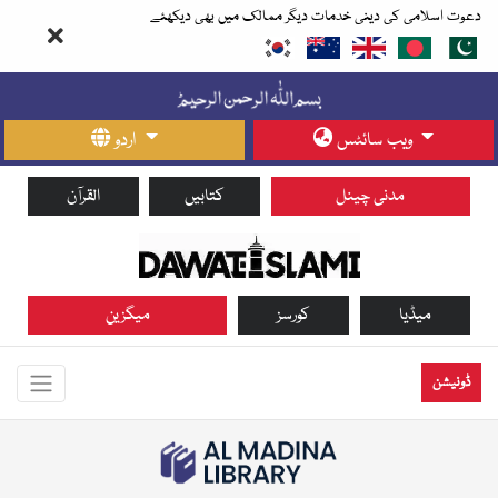
دعوت اسلامی کی دینی خدمات دیگر ممالک میں بھی دیکھئے
ویب سائٹس
اردو
مدنی چینل
کتابیں
القرآن
میڈیا
کورسز
میگزین
ڈونیشن