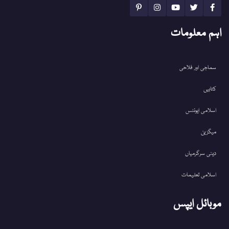
اہم معلومات
سماجی اور فلاحی
کتابیں
اسلامی ایونٹس
میگزین
دینی سرگرمیاں
اسلامی تعلیمات
موبائل ایپس