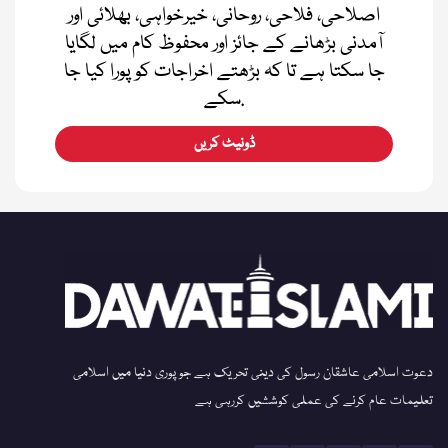
اصلاحی، فلاحی، روحانی، خیرخواہی، بھلائی اور
آمدنی بڑھانے کے جائز اور محفوظ کام میں لگایا
جا سکتا ہے تا کہ بڑھتے اخراجات کو پورا کیا جا
سکے.
ڈونیٹ کریں
دعوت اسلامی عاشقان رسول کی دینی تحریک ہے جو پوری دنیا میں اسلامی
تعلیمات عام کرنے کی عملی کوششیں کررہی ہے