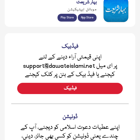
بہار شریعت
موبائل ایپلیکیشن
Play Store
App Store
فیڈبیک
اپنی قیمتی آراء دینے کے لئے
support@dawateislami.net پر ای میل
کیجئے یا فیڈ بیک کے بٹن پر کلک کیجئے
فیڈبیک
ڈونیشن
اپنے عطیات دعوت اسلامی کو دیجئے، آپ کے
چندے یعنی ڈونیشن کو کسی بھی جائز، دینی،