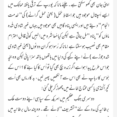
اپنی جان بھی کھو سکتی ہے۔ چلئے مانا کہ یورپ کے ترقّی یافتہ ممالِک میں
ایسے اَسپتال موجود ہیں جو اِسقاطِ حَمْل
( یعنی حمل گرانے)
کی'' خدمت
انجام'' دیتے ہیں اور ایسی پناہ گاہیں بھی موجود ہیں جہاں غیر شادی شُدہ
ماؤں کو'' پناہ '' مل جاتی ہے لیکن کیامُعاشَرہ میں انہیں کوئی قابلِ احتِرام
مقام بھی نصیب ہو سکتا ہے ! مانا کہ رُسوا ہو کر ان دونوں
(یعنی غیرشادی
شدہ جوڑے )
نے اپنے کیے کی دنیا میں ہاتھوں ہاتھ سزا پائی لیکن وہ بچّہ
جو اِس طرح پیدا ہواہے اگر زندہ بچ بھی گیا تو اُس کا کیابنے گا ؟ اس کے
ہَوَس کا رباپ نے بھی اس سے آنکھیں پھیر لیں ، بد کار ماں بھی اُسے
کچرا کُنڈی یا کسی محتاج خانے میں چھوڑ کر چلی گئی !
دوسری جنگِ عظیم میں امریکہ کے سپاہی اپنے دوست ملک
برطانیہ کی مدد کے لئے'' تشریف'' لائے تھے ۔ وہ چند سال برطانیہ میں