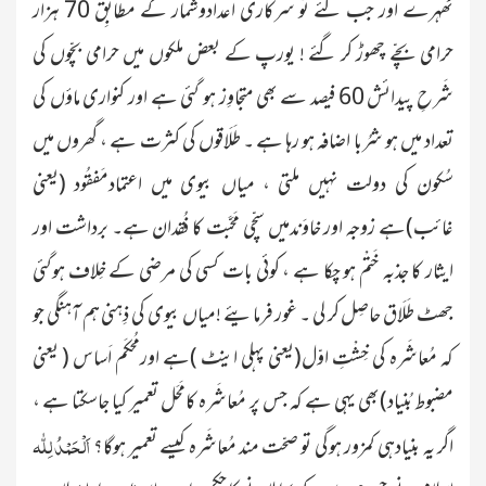
ٹھہرے اور جب گئے تو سرکاری اَعدادوشُمار کے مطابِق 70 ہزار
حرامی بچّے چھوڑ کر گئے ! یورپ کے بعض ملکوں میں حرامی بچّوں کی
شَرحِ پیدائش 60 فیصد سے بھی متجاوِز ہو گئی ہے اور کنواری ماؤں کی
تعداد میں ہو شرُبا اضافہ ہو رہا ہے ۔ طَلَاقوں کی کثرت ہے ، گھروں میں
سُکون کی دولت نہیں ملتی ، میاں بیوی میں اعتمادمَفقُود
(یعنی
غائب)
ہے زوجہ اور خاوَندمیں سچّی مَحَبَّت کا فُقدان ہے۔ برداشت اور
ایثار کا جذبہ خَتْم ہو چکا ہے ، کوئی بات کسی کی مرضی کے خِلاف ہوگئی
جھٹ طَلَاق حاصِل کر لی ۔ غور فرمایئے !میاں بیوی کی ذِہنی ہم آہنگی جو
کہ مُعاشَرہ کی خِشْتِ اوّل
(یعنی پہلی اینٹ )
ہے اورمُحکَم اَساس
( یعنی
مضبوط بُنیاد)
بھی یہی ہے کہ جس پر مُعاشَرہ کامَحَل تعمیر کیا جاسکتا ہے ،
اَلْحَمْدُ لِلّٰہ
اگر یہ بنیادہی کمزور ہوگی تو صحّت مند مُعاشَرہ کیسے تعمیر ہوگا؟