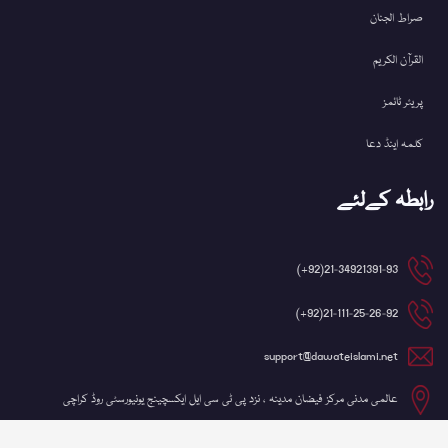
صراط الجنان
القرآن الکریم
پریئر ٹائمز
کلمہ اینڈ دعا
رابطہ کےلئے
21-34921391-93(92+)
21-111-25-26-92(92+)
support@dawateislami.net
عالمی مدنی مرکز فیضان مدینہ ، نزد پی ٹی سی ایل ایکسچینج یونیورسٹی روڈ کراچی
©کاپی رائٹ 2026 شعبہ آئی ٹی، دعوتِ اسلامی