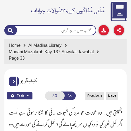
مَدَنی مُذاکَروں کے۱۳۷سُوالات جوابات
Home
Al Madina Library
Madani Muzakrah Kay 137 Suwalat Jawabat
Page 33
کیٹیگریز
Go
Previous
Next
Tools
چَھپتی ہیں۔ وہ عورت جو مرد کی شَہوت رانی کا شکا ر ہوتی ہے اُسے
اگرحَمْل ٹھہر گیا تو وہ کہاں سر چُھپائے گی؟ حَمْل گرانے کی صورت میں وہ