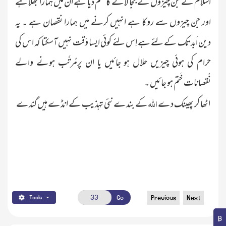
اسلام نے جن چیزوں کے بجا لانے کا حکم دیا ہے ان میں ہمارا بھلا ہے
اور جن چیزوں سے روکا ہے انہیں کرنے میں ہمارا نقصان ہے ۔ یہ
دین اَبد تک کے لئے ہے اِس لئے کوئی ایسا وَقت نہیں آسکتا کہ اس کی
حرام کی ہوئی چیزیں حلال ہو جائیں یا ان پرمُرتَّب ہونے والے
نُقصانات خَتم ہو جائیں ۔
اللہ
اٹھا کر پھینک دے
کے بندے
نئی تہذیب کے انڈے ہیں گندے
Go
Previous
Next
Tools