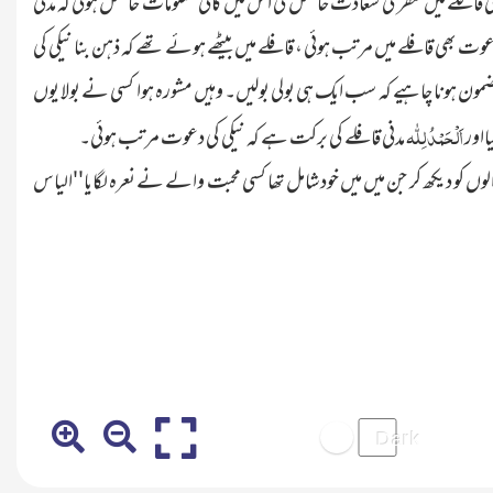
قافلے میں سفر کی سعادت حاصل کی اس میں کافی معلومات حاصل ہوئی کہ مدنی
وت بھی قافلے میں مرتب ہوئی ، قافلے میں بیٹھے ہوئے تھے کہ ذہن بنا نیکی کی
مضمون ہونا چاہیے کہ سب ایک ہی بولی بولیں۔ وہیں مشورہ ہوا کسی نے بولا یوں
اَلْحَمْدُ لِلّٰہ
ااور
مدنی قافلے کی برکت ہے کہ نیکی کی دعوت مرتب ہوئی۔
 کو دیکھ کر جن میں میں خود شامل تھا کسی محبت والے نے نعرہ لگایا''الیاس