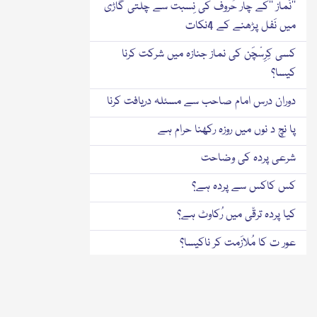
’’نَماز ‘‘کے چار حُروف کی نِسبت سے چلتی گاڑی
میں نَفل پڑھنے کے 4نکات
کسی کِرِسْچَن کی نماز جنازہ میں شرکت کرنا
کیسا؟
دوران درس امام صاحب سے مسئلہ دریافت کرنا
پا نچ د نوں میں روزہ رکھنا حرام ہے
شرعی پردہ کی وضاحت
کس کاکس سے پردہ ہے؟
کیا پردہ ترقّی میں رُکاوٹ ہے؟
عور ت کا مُلازَمت کر ناکیسا؟
ائیر ہوسٹِس کی نوکری
مُسافِرکا ائیر ہوسٹس سے خدمت لینا