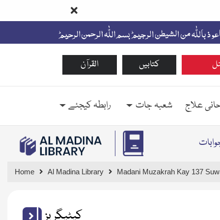
ل
کتابیں
القرآن
حانی علاج
شعبہ جات
رابطہ کیجئے
Home
Al Madina Library
Madani Muzakrah Kay 137 Suwa
کیٹیگریز