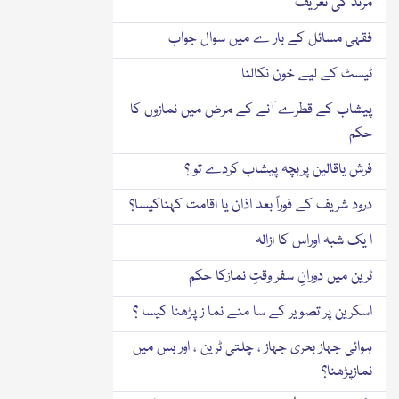
مُرتَد کی تعریف
فقہی مسائل کے بار ے میں سوال جواب
ٹیسٹ کے لیے خون نکالنا
پیشاب کے قطرے آنے کے مرض میں نمازوں کا
حکم
فرش یاقالین پربچہ پیشاب کردے تو ؟
درود شریف کے فوراً بعد اذان یا اقامت کہناکیسا؟
ا یک شبہ اوراس کا ازالہ
ٹرین میں دورانِ سفر وقتِ نمازکا حکم
اسکرین پر تصویر کے سا منے نما ز پڑھنا کیسا ؟
ہوائی جہاز بحری جہاز ، چلتی ٹرین ، اور بس میں
نمازپڑھنا؟