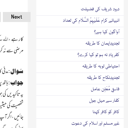
درود شریف کی فضیلت
Next
انبیائے کرام عَلَیْہِمُ السَّلَام کی تعداد
آواگون کیا ہے؟
اللہ
کار ہے ،
کے
تجدیدِایمان کا طریقہ
مرضی سے نہ ک
کفر یاد نہ ہو تو کیا کرے؟
احتیاطی توبہ کا طریقہ
مدنی 
سُوال :
تجدیدِنکاح کا طریقہ
ہاتھ پ
جواب :
فاسقِ مُعْلِن عامل
یہ تاکیدیں کی 
کفار سے میل جول
شخصیت کی حیثیت
کافر کو کافر کہنا
جائیں ، اگر آپ
غیر مسلم اور اسلام کی دعوت