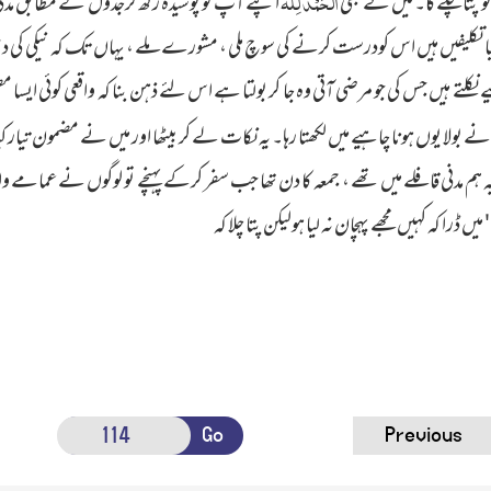
اَلْحَمْدُ لِلّٰہ
 پتا چلے گا۔ میں نے بھی
اپنے آپ کو پوشیدہ رکھ کرجدول کے مطابق مدنی 
کیا تکلیفیں ہیں اس کودرست کرنے کی سوچ ملی ، مشورے ملے ، یہاں تک کہ نیکی کی دع
تے ہیں جس کی جو مرضی آتی وہ جا کر بولتا ہے اس لئے ذہن بنا کہ واقعی کوئی ایسا 
نے بولا یوں ہونا چاہیے میں لکھتا رہا۔ یہ نکات لے کر بیٹھا اور میں نے مضمون تیار کی
دنی قافلے میں تھے ، جمعہ کا دن تھا جب سفر کرکے پہنچے تو لوگوں نے عمامے والوں
میں ڈرا کہ کہیں مجھے پہچان نہ لیا ہولیکن پتا چلا کہ
Go
Previous