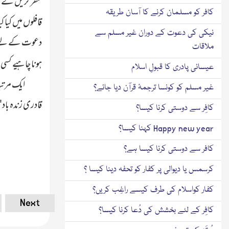
سفر کریں گے تو
کافر کو مسلمان کرنے کا آسان طریقہ
قافلوں میں کیا 
نیکی کی دعوت کے دوران غیر مسلم سے
دعوت کے لیے نکل
ملاقات
ہونا چاہیے کسی 
عیسائی پادری کا قبولِ اسلام
ایک مرتبہ ہم م
غیر مسلم کو کونسا ترجمۂ قرآن دیا جائے؟
قادری زندہ باد'' 
کافِر سے دوستی کرنا کیسا؟
Happy new year کہنا کیسا؟
کافر سے دوستی کرنا کیسا ہے؟
کرسمس یا دیوالی پر کفار کو تحفہ دینا کیسا ؟
کفار کواسلام کی طرف کیسے راغِب کریں؟
Next
کافِر کے لئے بخشش کی دُعا کرنا کیسا؟