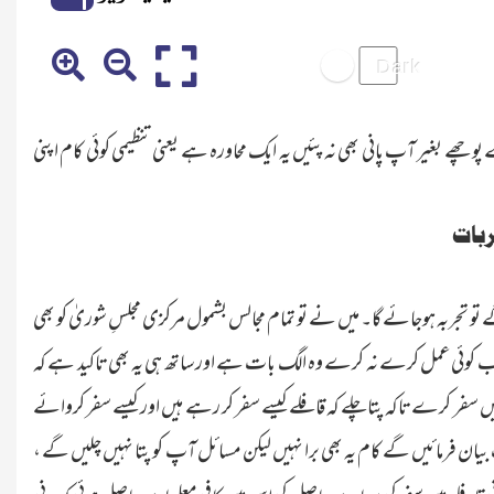
 بغیر آپ پانی بھی نہ پئیں یہ ایک محاورہ ہے یعنی تنظیمی کوئی کام اپنی
ربات
 گے تو تجربہ ہوجائے گا۔ میں نے تو تمام مجالس بشمول مرکزی مجلسِ شوریٰ کو بھی
 ، اب کوئی عمل کرے نہ کرے وہ الگ بات ہے اور ساتھ ہی یہ بھی تاکید ہے کہ
یں سفر کرے تاکہ پتا چلے کہ قافلے کیسے سفر کر رہے ہیں اور کیسے سفر کروائے
یان فرمائیں گے کام یہ بھی برا نہیں لیکن مسائل آپ کو پتا نہیں چلیں گے ،