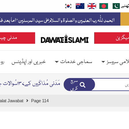
ھئے
یگزین
مدنی چین
امی سروسز
سماجی خدمات
خبریں اور اپڈیٹس
رو
سرچ
مَدَنی مُذاکَروں کے۱۳۷سُوالات جوابات
کریں
lat Jawabat
Page 114