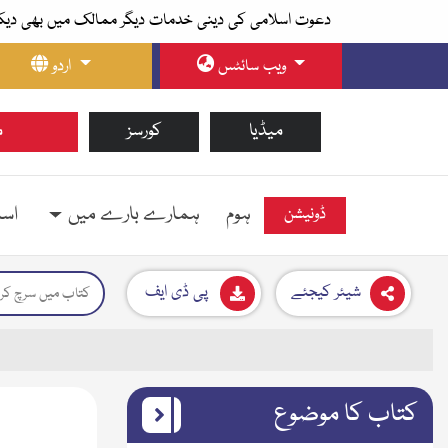
دعوت اسلامی کی دینی خدمات دیگر ممالک میں بھی دیک
ویب سائٹس
اردو
میڈیا
کورسز
م
ہوم
ہمارے بارے میں
اسل
ڈونیشن
شیئر کیجئے
پی ڈی ایف
کتاب کا موضوع