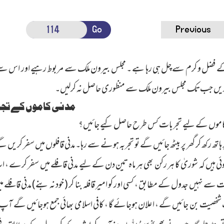
Go
Previous
 فضل و کرم سے چل ہی رہا ہے ۔ مجلس بیرون ملک سے مربوط رہیے اور اس سے پوچھے
ریں جب تک مجلس بیرون ملک سے منظوری حاصل نہ کرلیں۔
مدنی کاموں کے تج
کاموں کے لیے تجربات کس طرح حاصل کیے جائیں؟
ر ہاتھ رکھ کر گھر پر بیٹھ جائیں گے تو تجربہ ہونے سے رہا۔ مدنی قافلوں میں سفر کریں
ہوئی ہیں کہ شوریٰ کا ہر رکن بھی ہر ماہ تین دن کے لیے مدنی قافلے میں سفر کرے
 سے نہیں جدول کے مطابق ، کسی اور کو امیر قافلہ بنا کر
( خود نہ بنے)
مدنی قافلے م
 شخصیت بن جائیں گے ، اعلان ہوجائے گا ، کافی اسلامی بھائی جمع ہوجائیں گے آپ ب