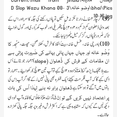
(9)
اگر چار
۴
خانے دار ٹائلز نہ مل سکیں تو پاؤں رکھنے کی جگہ کاسِرا اور اس کے
بعد والی ڈھلوان کم از کم دو
۲
دو
۲
اِنْچ پتھریلی اور خوب کُھرْدَری اور گول بنوائیے
تاکہ ضَرورتاً پاؤں رگڑ کر میل چُھڑایا جاسکے ۔
(10)
باورچی خانہ، غسل خانہ، بیتُ الخلا
کا فرش، کُھلا صحن، چھت،
مَسْجِد
کا
وُضُو خانہ اور جہاں جہاں پانی بہانے
کی ضَرورت پڑتی ہے
)مِعمار جو بتائے اُس
ان مقامات کے
فرش کی ڈَھلوان (
slope
مَثَلًا
سے بِلا جھجک ڈیڑھ گُنا
(
وہ دو
۲
انچ کہے تو آپ تین
۳
انچ)
رکھوائیے ۔ مِعمار تو
یِہی کہے گا کہ آپ فکر
مت کیجئے ایک قطرہ بھی پانی نہیں رُکے گا اگر آپ اِس کی
باتوں میں آگئے تو ہوسکتا ہے
ڈھلوان برابر نہ بنے لِہٰذا اُس کی بات
عَزَّ وَجَلَّ
اِنْ شَآءَ
اللہ
اس کا فائدہ آپ خود ہی
پر اعتماد نہیں کریں گے تو
دیکھ لیں گے کیوں کہ مُشاہَدہ یہی ہے کہ اکثر فرش وغیرہ پر جگہ جگہ پانی کھڑا رَہ
جاتا ہے ۔