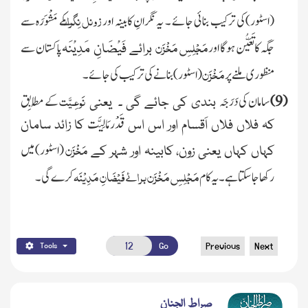
زونل
نِگران
(اسٹور)
کی ترکیب بنائی جائے ۔ یہ نگرانِ کابینہ اور
کے مَشْوَرَہ سے
مَجْلِسِ مَخْزَن
جگہ کا تَعَیُّن ہوگا اور
پاکستان سے
برائے
فَیْضَانِ مَدِیْنَہ
مَخْزَن
منظوری ملنے پر
(اسٹور)
بنانے کی ترکیب کی جائے ۔
نَوعِـیَّت
(9)
سامان کی
دَرَجَہ
کے
مُطابِق
بندی کی جائے گی ۔ یعنی
قَدْر مَالِیَّت
کہ فلاں فلاں اَقسام اور اس اس
کا زائد سامان
مَخْزَن
(اسٹور)
میں
کہاں کہاں یعنی زون، کابینہ اور شہر کے
مَجْلِسِ مَخْزَن برائے فَیْضَانِ مَدِیْنَہ
رکھا جاسکتاہے ۔ یہ کام
کرے گی ۔
Go
Previous
Next
Tools
صراط الجنان