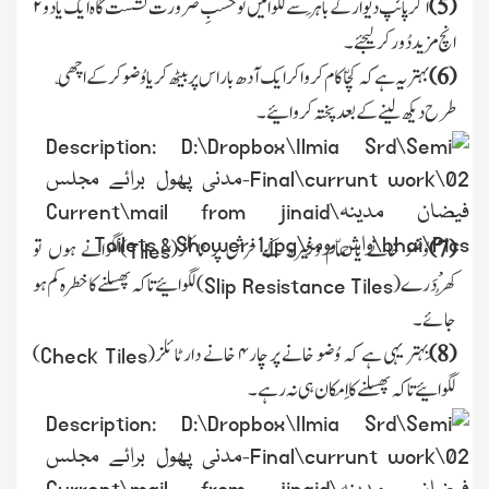
(5)
اگر پائپ دیوار کے باہَر سے لگوائیں تو حسبِ ضَرورت نشست گاہ ایک یا دو
۲
انچ مزید دُور کرلیجئے ۔
(6)
بہتر یہ ہے کہ کچّا کام کرواکر ایک آدھ باراس پر بیٹھ
کر یا وُضو کرکے اچھّی
طرح دیکھ لینے کے بعد پختہ کروائیے ۔
(7)
وُضو خانے یا حماّم وغیرہ کے فرش پر ٹائلز
(
)
لگوانے ہوں تو
Tiles
کھُرْدَرے
(
)
لگوائیے
تا کہ پھسلنے کا خطرہ کم ہو
Slip Resistance
Tiles
جائے ۔
(8)
بِہتر یہی ہے کہ وُضو خانے پر چار
۴
خانے دار ٹائلز(
)
Check Tiles
لگوائیے تا کہ پھسلنے کا اِمکان ہی نہ رہے ۔