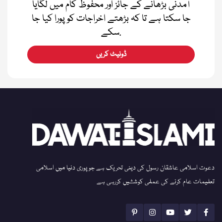
آمدنی بڑھانے کے جائز اور محفوظ کام میں لگایا
جا سکتا ہے تا کہ بڑھتے اخراجات کو پورا کیا جا
سکے.
ڈونیٹ کریں
دعوت اسلامی عاشقان رسول کی دینی تحریک ہے جو پوری دنیا میں اسلامی
تعلیمات عام کرنے کی عملی کوششیں کررہی ہے