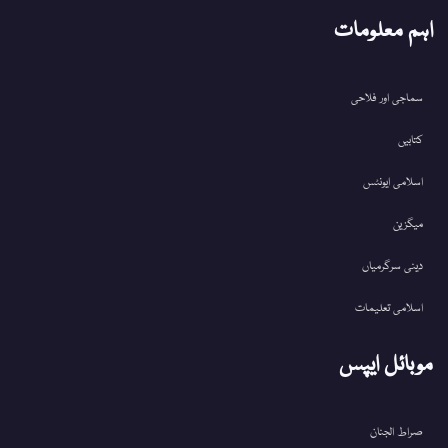
اہم معلومات
سماجی اور فلاحی
کتابیں
اسلامی ایونٹس
میگزین
دینی سرگرمیاں
اسلامی تعلیمات
موبائل ایپس
صراط الجنان