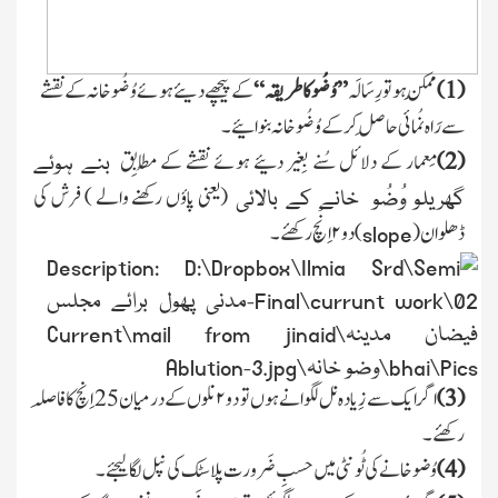
(1)
مُمکِن ہو تو رِسَالَہ
”وُضُو کا طریقہ
“
کے پیچھے دیئے ہوئے وُضُو خانہ کے نقشے
سے رَاہ نُمائی
حاصِل کر کے وُضُو خانہ بنوائیے ۔
(2)
مِعمار کے دلائل سُنے بِغیر دئیے ہوئے نقشے کے
مُطابِق
بنے ہوئے
(یعنی پاؤں رکھنے والے )
فرش کی
گھریلو وُضُو خانے کے بالائی
ڈھلوان (
) دو
۲
اِنْچ رکھئے ۔
slope
(3)
اگر ایک سے زِیادہ نل لگوانے ہوں تو دو
۲
نلوں کے درمیان 25 اِنچ کا فاصِلہ
رکھئے ۔
(4)
وُضو خانے کی ٹُونٹی میں حسبِ ضَرورت پلا سٹک کی نپل لگالیجئے ۔