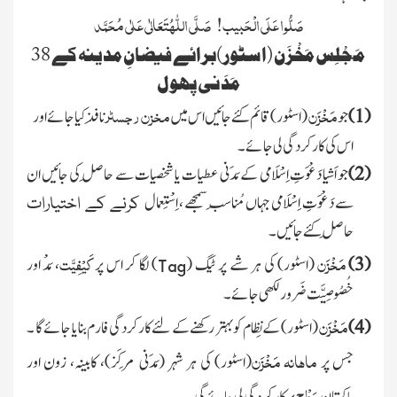
صَلُّوا عَلَی الْحَبیب! صَلَّی
اللّٰہُ
تَعَالٰی عَلٰی مُحَمَّد
مَـجْلِس مَخْزَن
(اسٹور)
برائے فیضانِ مدینہ کے
38
مَدَنی پھول
مَخْزَن
مخزن رجسٹر
(1)
جو
(اسٹور)
قائم کئے جائیں اس میں
نافِذ کیا جائے اور
اس کی کارکردگی لی جائے ۔
(2)
جو
اَشیا دَعْوَتِ
اِسْلَامی کے
مَدَنی
عطیات یا شخصیات سے
حاصِل
کی جائیں ان
سے
دَعْوَتِ
اِسْلَامی جہاں
مُناسِب
سمجھے ، اِسْتِعمال
کرنے کے اختیارات
حاصِل
کئے جائیں ۔
مَخْزَن
کَیْفِیَّت
(3)
(اسٹور)
کی ہر شے پر ٹیگ
(
)
لگا کر اس پر
،
مَدْ اور
Tag
خُصُوصِیَّت ضَرور لکھی جائے ۔
مَخْزَن
(4)
(اسٹور)
کے نِظام کو بہتر رکھنے کے لئے کارکردگی فارم بنایا جائے گا ۔
ماہانہ
مَخْزَن
جس پر
(اسٹور)
کی ہر شہر
(مَدَنی
مَرکَز)
، کابینہ، زون اور
سَطْح