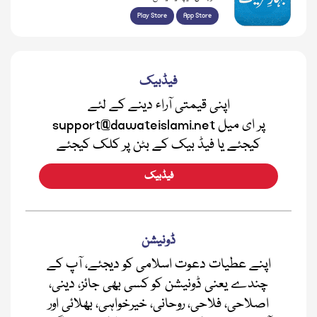
Play Store
App Store
فیڈبیک
اپنی قیمتی آراء دینے کے لئے
support@dawateislami.net پر ای میل
کیجئے یا فیڈ بیک کے بٹن پر کلک کیجئے
فیڈبیک
ڈونیشن
اپنے عطیات دعوت اسلامی کو دیجئے، آپ کے
چندے یعنی ڈونیشن کو کسی بھی جائز، دینی،
اصلاحی، فلاحی، روحانی، خیرخواہی، بھلائی اور