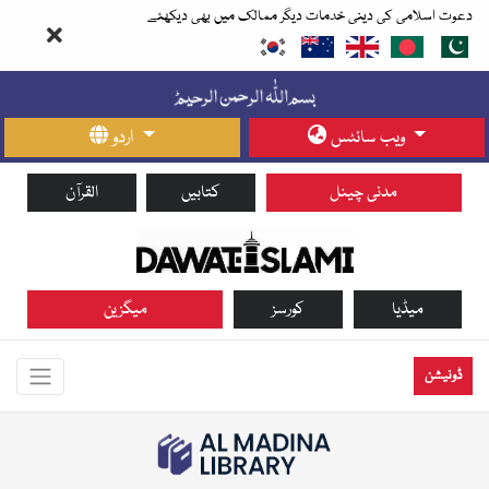
دعوت اسلامی کی دینی خدمات دیگر ممالک میں بھی دیکھئے
ویب سائٹس
اردو
مدنی چینل
کتابیں
القرآن
میڈیا
کورسز
میگزین
ڈونیشن