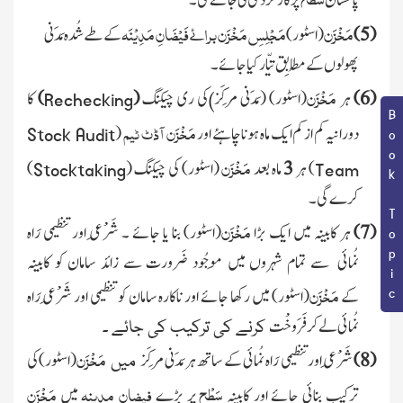
پاکستان
پر کارکردگی لی جائے گی ۔
مَخْزَن
مَجْلِسِ مَخْزَن برائے فَیْضَانِ مَدِیْنَہ
(5)
(اسٹور)
کے طے شُدہ مَدَنی
پھولوں کے مُطابِق
تیّار
کیا جائے ۔
مَخْزَن
(6)
ہر
(اسٹور) (مَدَنی
مَرکَز
کی ری چیکنگ
(
)
کا
Rechecking
)
Book Topic
مَخْزَن آڈٹ ٹیم
دورانیہ کم از کم ایک ماہ ہونا چاہئے اور
(
Stock Audit
مَخْزَن
)
ہر
3
ماہ بعد
(اسٹور)
کی چیکنگ
(
)
Stocktaking
Team
کرے گی ۔
مَخْزَن
(7)
ہر کابینہ میں ایک بڑا
(اسٹور)
بنا یا جائے ۔ شَرْعِی اور تنظیمی
رَاہ
نُمائی
سے تمام
شہروں میں مَوجُود ضَرورت سے زائد سامان کو کابینہ
مَخْزَن
کے
(اسٹور)
میں رکھا جائے
اور ناکارہ سامان کو تنظیمی اور شَرْعِی
رَاہ
نُمائی
لے کر
فَرَوخْت
کرنے کی ترکیب کی جائے ۔
مَخْزَن
(8)
شَرْعِی اور تنظیمی
رَاہ نُمائی
کے ساتھ ہر
مَدَنی مَرکَز
(اسٹور)
کی
میں
سَطْح
فیضانِ
مدینہ
مَخْزَن
ترکیب بنائی
جائے اور کابینہ
پر بڑے
میں