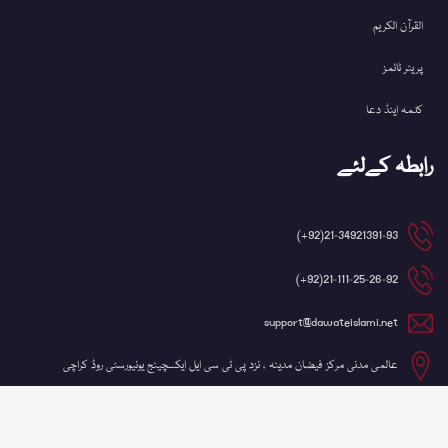
القرآن الکریم
پریئر ٹائمز
کلمہ اینڈ دعا
رابطہ کےلئے
21-34921391-93(92+)
21-111-25-26-92(92+)
support@dawateislami.net
عالمی مدنی مرکز فیضان مدینہ ، نزد پی ٹی سی ایل ایکسچینج یونیورسٹی روڈ کراچی
©کاپی رائٹ 2026 شعبہ آئی ٹی، دعوتِ اسلامی