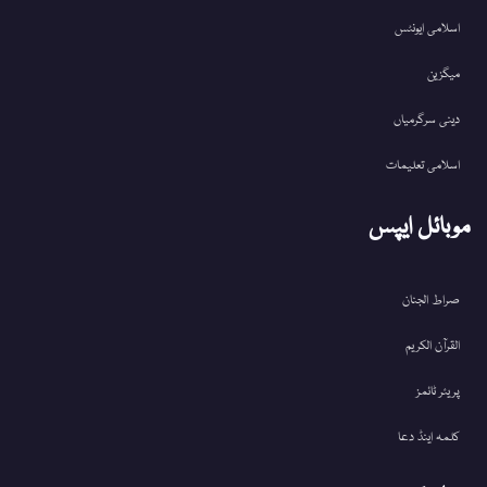
اسلامی ایونٹس
میگزین
دینی سرگرمیاں
اسلامی تعلیمات
موبائل ایپس
صراط الجنان
القرآن الکریم
پریئر ٹائمز
کلمہ اینڈ دعا