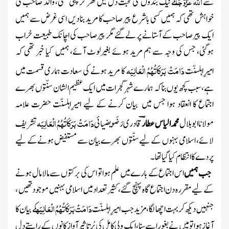
اللہ
عَزَّوَجَلَّ
سے
کے
نیک بندوں کی محبت دل میں گھر کر چکی تھی، والد صاحب کی
خواہش تھی کہ ہمیں کسی باشرع پیر صاحب کا مرید بنا دیں اسی غرض سے ہمیں
ایک پیرصاحب کے آستانے پر لے گئے مگر پیرصاحب کی اچانک طبیعت خراب
ہوگئی، جس کی وجہ سے ہم مرید ہوئے بغیرلوٹ آئے، ہمیں کیا خبر تھی کہ
دَامَتْ بَرَکَاتُہُمُ الْعَالِیَہ
امیرِاہلسنّت
کا مرید ہونے کی سعادت ہماری قسمت میں
ہے، سبب کچھ یوں بنا کہ ہمارے شہر گجرات میں ایک عظیم الشان سنّتوں بھرے
اجتماع کا انعقاد ہوا جس میں بیان کرنے کے لیے امیرِاہلسنّت حضرت علامہ
دَامَتْ بَرَکَاتُہُمُ الْعَالِیَہ
مولاناابوبلال
محمد الیاس عطارؔ
قادری رَضَویضیائی
تشریف
لائے، اسلامی بہنوں کے لیے سنّتوں بھرے بیان سے مستفیض ہونے کے لیے
پردے کا انتظام کیا گیا تھا۔
جب ہمیں
اس اجتماع کے بارے میں علم ہوا تو اس کی برکتوں سے مالامال ہونے
کے لیے مقررہ دن اجتماع گاہ پہنچ گئے، کثیر تعداد میں اسلامی بہنیں موجود تھیں ،
دَامَتْ بَرَکَاتُہُمُ الْعَالِیَہ
جنہیں دیکھ کر بہت اچھا لگا، مزید جب امیرِاہلسنّت
کے بیان کا
آغاز ہوا تو میں نے بغور اسے سنا، ایک ولی کامل کی پُر تاثیر آواز کانوں کے راستے دل