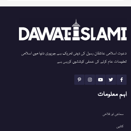
دعوت اسلامی عاشقان رسول کی دینی تحریک ہے جو پوری دنیا میں اسلامی
تعلیمات عام کرنے کی عملی کوششیں کررہی ہے
اہم معلومات
سماجی اور فلاحی
کتابیں