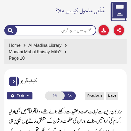
مَدَنی ماحول کیسے ملا؟
Home
Al Madina Library
Madani Mahol Kaisay Mila?
Page 10
کیٹیگریز
Go
Previous
Next
Tools
بزرگانِ دین سے نہایت محبت و عقیدت رکھنے والے تھے،
وقتاً فوقتاً ہمیں بھی اولیا
ء کرام کی کرامتیں سناتے اور ان کی عظمت و شان کے متعلق بتاتے یوں بچپن ہی