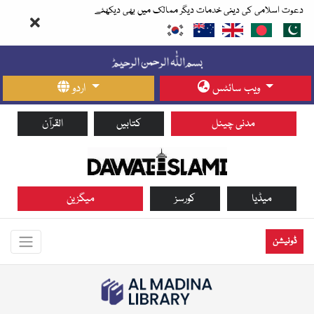
دعوت اسلامی کی دینی خدمات دیگر ممالک میں بھی دیکھئے
ویب سائٹس
اردو
مدنی چینل
کتابیں
القرآن
میڈیا
کورسز
میگزین
ڈونیشن