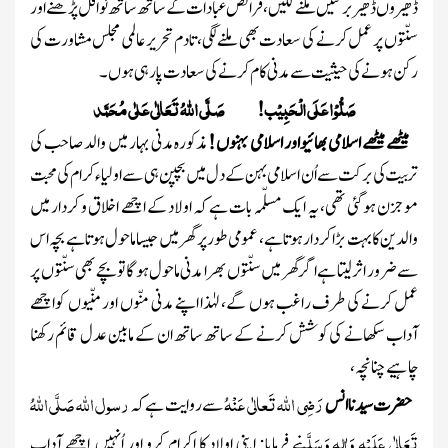
ڈھیروں ڈھیر برکتیں ملنے لگیں ، فرائض عبادات کے ساتھ ساتھ نوافل پڑھنے اور
سنّتوں پر عمل کرنے کی سعادت بھی ملنے لگی، تادم تحریر عالمی مجلس مشاورت کی
رکن ہونے کی حیثیت سے مدنی کام کرنے کی سعادت پا رہی ہوں۔
صَلُّوْا عَلَی الْحَبِیْب! صَلَّی اللہُ تَعَالٰی عَلٰی مُحَمَّد
میٹھے میٹھے اسلامی بھائیواور اسلامی بہنوں !
مذکورہ مدنی بہار میں والد صاحب کی
تربیت کی برکت سے اُن اسلامی بہن کے دل میں بچپن ہی سے اولیا ءکرام کی محبت
موجزن ہو گئی تھی، یہ ایک مسلّمہ بات ہے کہ اولاد کے اچھے اخلاق و کردار میں
والدین کابہت بڑا کردار ہوتا ہے، عمومی طور پر گھر میں جیسا ماحول ہوتا ہے بچہ اس
سے ضرور اثر لیتا ہے اگر گھر میں سنّتوں بھرا مدنی ماحول ہو گا تو بچے بھی سنّتوں پر
عمل کرنے کی طرف راغب ہوں گے، لہٰذا اپنے مدنی منّوں اور منّیوں کواچھے
آداب سکھانے کی کوشش کرنے کے ساتھ ساتھ ان کے مابین عدل قائم رکھنا
چاہیے چنانچہ،
رَضِی اللہ تَعالٰی عَنْہُ
رسول اللہ
صَلَّی اللہُ
حضرت سیدناانس
سے روایت ہے کہ
تَعَالٰی عَلَیْہِ وَاٰلِہٖ وَسَلَّم
نے فرمایا: اپنی اولاد کا اِکرام کرو اور اُنہیں اچھے آداب