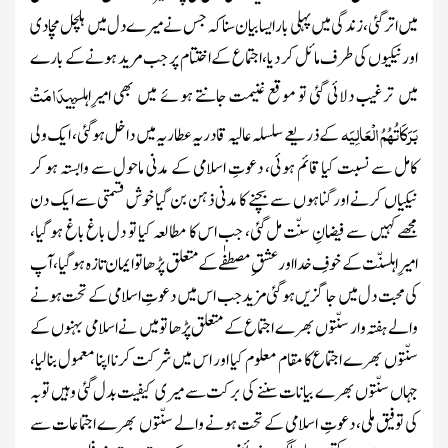
میں اتر گئی، زندگی میں پہلی بارایسا بیان سناکہ جس نے میرے دل میں ہلچل مچا دی
اورنیکیوں کی طرف مائل کر دیا، اجتماع کے اختتام پر جب مرید ہونے کے بارے
دَامَتْ
میں ترغیب دلائی گئی تو موقع غنیمت جانتے ہوئے
میں بھی امیرِاہلسنّت
بَرَکَاتُہُمُ الْعَالِیَہ
کے ذریعے سلسلہ عالیہ قادریہ عطاریہ میں داخل ہو گئی، ایک ولی
کامل سے نسبت کیا قائم ہوئی، دعوتِ اسلامی کے مدنی ماحول سے وابستہ ہو کر
نیکیاں کرنے اور گناہوں سے بچنے کا مدنی ذہن بن گیا خوش قسمتی سے ایک دن
مجھے کہیں سے فیضانِ سنّت مل گئی، جب اس کا مطالعہ کیا تو دل باغ باغ ہو گیا،
امیرِاہلسنّت کے خوفِ خدا اور عشقِ مصطفٰے کے متعلق پڑھا تو ایمان تازہ ہوگیا، آپ
کی محبت دل میں جاگزیں ہو گئی مزیدجب اس میں دعوتِ اسلامی کے تحت ہونے
والے ہفتہ وار سنّتوں بھرے اجتماع کے متعلق پڑھا تو میں نے اسلامی بہنوں کے
سنّتوں بھرے اجتماع کا مقام معلوم کیا اور اس میں شرکت کرنا اپنا معمول بنالیا،
جہاں سنّتوں بھرے بیانات سننے کی برکت سے میری کیفیت بدل گئی وہیں توبہ
کی توفیق ملی،
دعوتِ اسلامی کے تحت ہونے والے سنّتوں بھرے اجتماعات سے