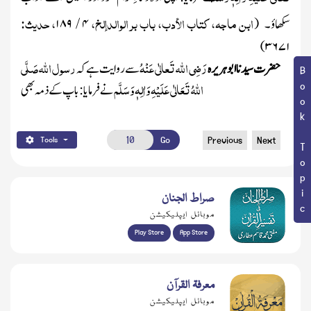
ابن ماجہ، کتاب الأدب، باب بر الوالدإلخ،
، حدیث:
سکھاؤ۔
(
۴ /
۱۸۹
)
۳۶۷۱
رَضِی اللہ تَعالٰی عَنْہُ
رسول اللہ
صَلَّی
حضرت سیدناابوہریرہ
سے روایت ہے کہ
Book Topic
اللہُ تَعَالٰی عَلَیْہِ وَاٰلِہٖ وَسَلَّم
نے فرمایا: باپ کے ذمہ بھی
Go
Previous
Next
Tools
صراط الجنان
موبائل ایپلیکیشن
Play Store
App Store
معرفۃ القرآن
موبائل ایپلیکیشن