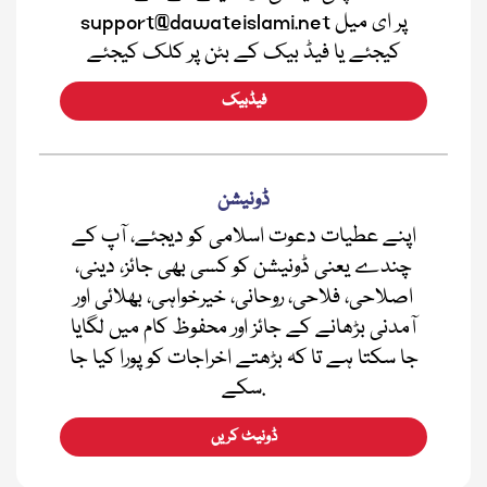
support@dawateislami.net پر ای میل
کیجئے یا فیڈ بیک کے بٹن پر کلک کیجئے
فیڈبیک
ڈونیشن
اپنے عطیات دعوت اسلامی کو دیجئے، آپ کے
چندے یعنی ڈونیشن کو کسی بھی جائز، دینی،
اصلاحی، فلاحی، روحانی، خیرخواہی، بھلائی اور
آمدنی بڑھانے کے جائز اور محفوظ کام میں لگایا
جا سکتا ہے تا کہ بڑھتے اخراجات کو پورا کیا جا
سکے.
ڈونیٹ کریں