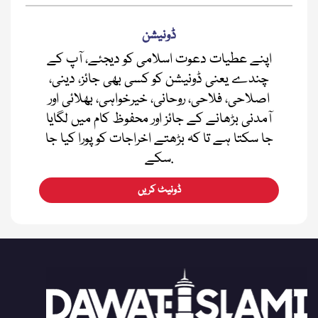
ڈونیشن
اپنے عطیات دعوت اسلامی کو دیجئے، آپ کے
چندے یعنی ڈونیشن کو کسی بھی جائز، دینی،
اصلاحی، فلاحی، روحانی، خیرخواہی، بھلائی اور
آمدنی بڑھانے کے جائز اور محفوظ کام میں لگایا
جا سکتا ہے تا کہ بڑھتے اخراجات کو پورا کیا جا
سکے.
ڈونیٹ کریں