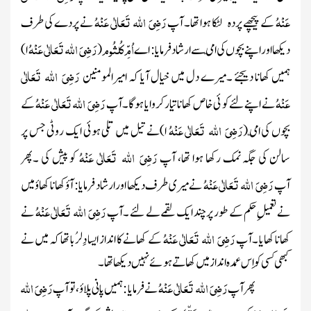
عَنْہُ
رَضِیَ اللہ تَعَالٰی عَنْہُ
کے پیچھے پردہ لٹکا ہوا تھا۔ آپ
نے پردے کی طرف
اُمِّ کُلثُوم
رَضِیَ اللہ تَعَالٰی عَنْہُ
دیکھا اور اپنے بچوں کی امّی سے ارشاد فرمایا : اے
(
ا)
رَضِیَ اللہ تَعَالٰی
ہمیں کھانا دیجئے ۔میرے دل میں خیال آیا کہ امیرالمومنین
عَنْہُ
رَضِیَ اللہ تَعَالٰی عَنْہُ
نے اپنے لئے کو ئی خاص کھانا تیار کروایا ہو گا ۔آپ
کے
رَضِیَ اللہ تَعَالٰی عَنْہُ
بچوں کی امّی
(
ا)
نے تیل میں تلی ہوئی ایک روٹی جس پر
رَضِیَ اللہ تَعَالٰی عَنْہُ
سالن کی جگہ نمک رکھا ہوا تھا، آپ
کو پیش کی ۔پھر
رَضِیَ اللہ تَعَالٰی عَنْہُ
آپ
نے میری طرف دیکھا اور ارشاد فرمایا : آؤ کھانا کھاؤ میں
رَضِیَ اللہ تَعَالٰی عَنْہُ
نے تعمیلِ حکم کے طور پر چند ایک لقمے لے لئے ۔آپ
نے
رَضِیَ اللہ تَعَالٰی عَنْہُ
کھانا کھایا ۔آپ
کے کھانے کا انداز ایسا دِلرُبا تھا کہ میں نے
کبھی کسی کو اِس عمدہ انداز میں کھاتے ہوئے نہیں دیکھا تھا ۔
رَضِیَ اللہ تَعَالٰی عَنْہُ
رَضِیَ اللہ
پھر آپ
نے فرمایا : ہمیں پانی پلاؤ، تو آپ