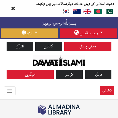
دعوت اسلامی کی دینی خدمات دیگر ممالک میں بھی دیکھئے
ویب سائٹس
اردو
مدنی چینل
کتابیں
القرآن
میڈیا
کورسز
میگزین
ڈونیشن