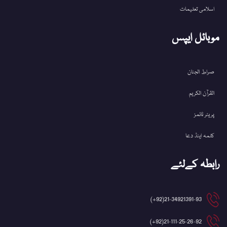
اسلامی تعلیمات
موبائل ایپس
صراط الجنان
القرآن الکریم
پریئر ٹائمز
کلمہ اینڈ دعا
رابطہ کےلئے
21-34921391-93(92+)
21-111-25-26-92(92+)