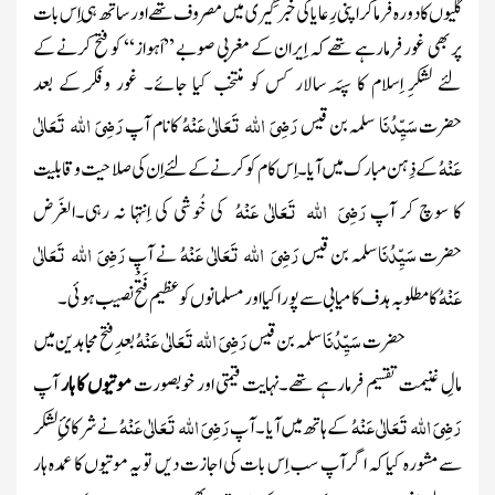
گلیوں کا دورہ فرماکر اپنی رِعایا کی خبر گِیری میں مصروف تھے اور ساتھ ہی اِس بات
پر بھی غور فرمارہے تھے کہ اِیران کے مغربی صوبے ’’اَہواز‘‘ کو فتح کرنے کے
لئے لشکرِ اِسلام کا سِپَہ سالار کس کو منتخب کیا جائے۔ غور وفِکر کے بعد
سَیِّدُنَا
رَضِیَ اللہ تَعَالٰی عَنْہُ
رَضِیَ اللہ تَعَالٰی
حضرت
سلمہ بن قیس
کانام آپ
عَنْہُ
کے ذِہن مبارک میں آیا ۔ اِس کام کو کرنے کے لئے اِن کی صلاحیت و قابلیت
رَضِیَ اللہ تَعَالٰی عَنْہُ
کا سوچ کر آپ
کی خُوشی کی اِنتہا نہ رہی۔الغَرض
سَیِّدُنَا
رَضِیَ اللہ تَعَالٰی عَنْہُ
رَضِیَ اللہ تَعَالٰی
حضرت
سلمہ بن قیس
نے آپ
عَنْہُ
کا مطلوبہ ہدف کامیابی سے پورا کیا اور مسلمانوں کو عظیم فَتْح نصیب ہو ئی ۔
سَیِّدُنَا
رَضِیَ اللہ تَعَالٰی عَنْہُ
حضرت
سلمہ بن قیس
بعدِ فتح مجاہدین میں
مالِ غنیمت تقسیم فرمارہے تھے۔نہایت قیمتی اور خوبصورت
موتیوں کا ہار
آپ
رَضِیَ اللہ تَعَالٰی عَنْہُ
رَضِیَ اللہ تَعَالٰی عَنْہُ
کے ہاتھ میں آیا ۔آپ
نے شرکائِ لشکر
سے مشورہ کیا کہ اگر آپ سب اِس بات کی اجازت دیں تو یہ موتیوں کا عمدہ ہار