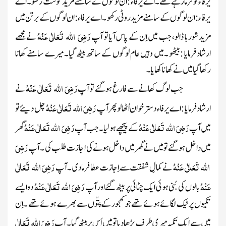
یرفاء کو فرمارہے تھے ۔اے یرفاء : ان لوگوں کے سامنے مزید گوشت رکھو ۔اے
یرفاء : ان لوگوں کے سامنے مزید روٹی رکھو ۔اے یرفاء : ان لوگوں کے برتن میں
رَضِیَ اللہ تَعَالٰی عَنْہُ
مزید شوربا ڈالو، جب میں اِن کے پاس آیا تو آپ
نے مجھے
ارشاد فرمایا : بیٹھو ۔میں وہیں عام لوگوں کے ساتھ بیٹھ گیا۔ میرے سامنے کھانا
رکھا گیا میں نے کھانا کھایا ۔
رَضِیَ اللہ تَعَالٰی عَنْہُ
جب لوگ کھانے سے فارغ ہوگئے تو آپ
نے
رَضِیَ اللہ تَعَالٰی عَنْہُ
ارشاد فرمایا : اے یرفاء دسترخوان اُٹھا لوپھر آپ
چل دیئے تو
رَضِیَ اللہ تَعَالٰی عَنْہُ
رَضِیَ اللہ تَعَالٰی عَنْہُ
میں آپ
کے پیچھے ہولیا ۔جب آپ
گھر
رَضِیَ
میں داخل ہوگئے تو میں نے گھر میں داخل ہونے کی اجازت طلب کی ۔آپ
اللہ تَعَالٰی عَنْہُ
رَضِیَ اللہ تَعَالٰی
نے کمالِ شفقت سے اِجازت عطا فرمادی ۔آپ
عَنْہُ
رَضِیَ اللہ تَعَالٰی عَنْہُ
بالوں کی بُنی ہوئی ایک چٹائی پر بیٹھ گئے اور آپ
دو ایسے
تکیوں پر ٹیک لگائے ہوئے تھے جو کھجور کے پتّوں سے بھرے ہوئے تھے ۔اِن
رَضِیَ اللہ تَعَالٰی
میں سے ایک تکیہ میری طرف بڑھا دیا تو میں اُس پر بیٹھ گیا۔ آپ