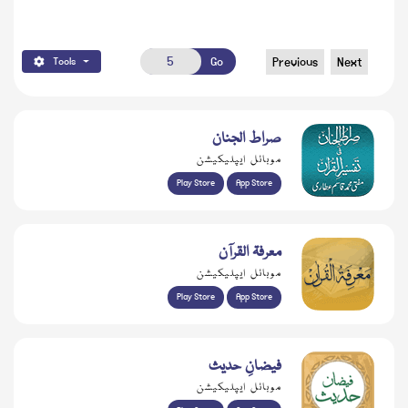
Go
Previous
Next
Tools
صراط الجنان
موبائل ایپلیکیشن
Play Store
App Store
معرفۃ القرآن
موبائل ایپلیکیشن
Play Store
App Store
فیضانِ حدیث
موبائل ایپلیکیشن