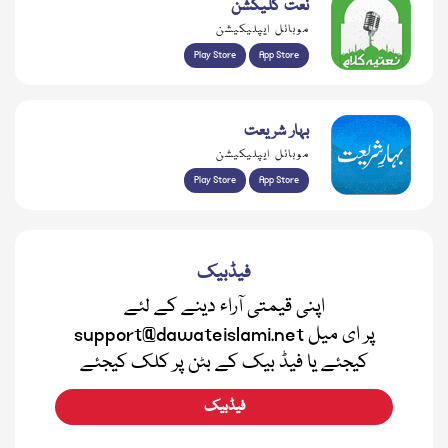
نعت کلیکشن
موبائل ایپلیکیشن
Play Store
App Store
بہار شریعت
موبائل ایپلیکیشن
Play Store
App Store
فیڈبیک
اپنی قیمتی آراء دینے کے لئے
support@dawateislami.net پر ای میل
کیجئے یا فیڈ بیک کے بٹن پر کلک کیجئے
فیڈبیک