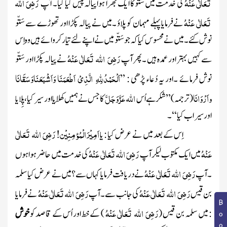
تَعَالٰی عَنْہُ
رَضِیَ اللہ
کی خدمت میں سَتّو کا ایک بھرا ہوا پیالہ پیش کیا گیا۔ آپ
تَعَالٰی عَنْہُ
نے فرمایا پہلے مہمان کو پلاؤ ۔میں نے پیالہ پکڑا اور تھوڑے سے سَتّو
نوش کئے ۔میں نے محسوس کیا کہ جو سَتّو میں نے اپنے لئے تیار کروائے ہیں وہ اِس
رَضِیَ اللہ تَعَالٰی عَنْہُ
سے کہیں بہتر اور عمدہ ہیں ۔پھر آپ
نے پیالہ پکڑا اور سَتّو
اَلْحَمْدُلِلّٰہِ الَّذِیْ اَطْعَمَنَا وَاَشْبَعَنَاوَسَقَانَا
نوش فرمائے ۔
اور یہ دُعاء پڑھی : ’’
واَرْوَانَا
اللہ
عَزَّ وَجَلَّ
(ترجمہ )
’’شکر ہے اُس
کا جس نے ہمیں کِھلایا اور سیر کیا ، پِلایا
اور سیراب کیا‘‘۔
اَمِیْرَ الْمُؤمِنِیْن
رَضِیَ اللہ تَعَالٰی
اِس کے بعد میں نے عرض کیا : یا
!
عَنْہُ
رَضِیَ اللہ تَعَالٰی عَنْہُ
میں ایک مکتوب لیکر آپ
کی خدمت میں حاضر ہوا ہوں
رَضِیَ اللہ تَعَالٰی عَنْہُ
۔آپ
نے دریافت فرمایا کہاں سے ؟میں نے عرض کیاسلمہ
رَضِیَ اللہ تَعَالٰی عَنْہُ
رَضِیَ اللہ تَعَالٰی عَنْہُ
بن قیس
کی جانب سے۔آپ
نے فرمایا
رَضِیَ اللہ تَعَالٰی عَنْہُ
: میں سلمہ بن قیس
(
)
کے خط اور اُس کے قاصد کو
خوش