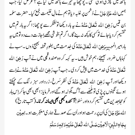
ہاتھ میں پکڑی ہوئی تھی ۔ پُوچھا یہ تیرے ہاتھ میں کیا ہے ؟ عرض کیا، جب
اللّٰہ
عَزَّ وَجَلَّ
ہمیں
نے دُشمن پر غلبہ دیا تو ہم نے مالِ غنیمت جَمْع کیا ۔ حضرت سلمہ
رَضِیَ اللہ تَعَالٰی عَنْہُ
بن قیس
نے یہ ہار دیکھا تو لشکر سے پوچھا : اگر یہ ہار تم میں
تقسیم کردیاجائے تو کسی کا کچھ نہ بنے گا ۔اگر تم بخوشی مجھے اِجازت دے دو تو میں یہ
رَضِیَ اللہ تَعَالٰی عَنْہُ
ہار امیر المومنین
کی خِدمت میں بطورِ تحفہ بھیج دُوں ۔سب نے
رَضِیَ اللہ
کہاہاں ضرور بھیجئے، ہم خوش ہیں ۔ یہ کہہ کر وہ صندوقچی میں نے آپ
تَعَالٰی عَنْہُ
رَضِیَ اللہ تَعَالٰی عَنْہُ
کی خدمت میں پیش کردی ۔ جب آپ
نے اِسے
رَضِیَ اللہ تَعَالٰی عَنْہُ
دیکھا اور آپ
کی نظرسُرخ، زرداور سبز رنگ کے چمکتے
ہوئے نگینوں پر پڑی تو غُصّے سے آگ بگولہ ہو گئے اور فرمایا : ابھی ابھی جاکر اِس ہار
کو مُجاھِدین میں تقسیم کردو اورسُنو!
آئندہ کبھی بھی ایسا نہ کرنا ۔
(کتب تاریخ)
اللّٰہ
عَزَّ وَجَلَّ
اٰمِیْن
کی اُن پر رحمت ہو اور اُن کے صدقے ہماری مغفِرت ہو۔
بِجَاہِ النَّبِیِّ الْاَمِیْن
صَلَّی اللہ تَعَالٰی عَلَیْہِ وَاٰلِہٖ وَسَلَّمَ