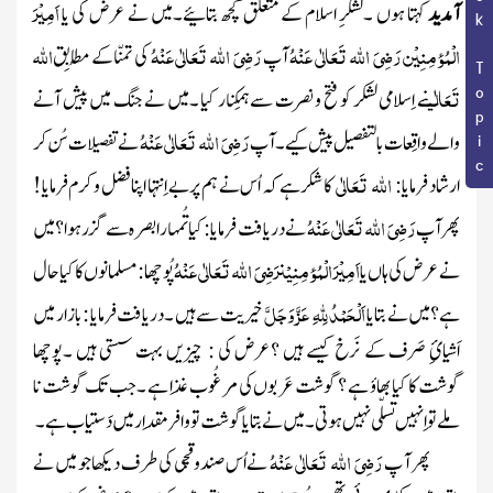
Book Topic
اَمِیْرَ
آمدید
کہتا ہوں ۔
لشکرِ اسلام کے متعلق کچھ بتائیے۔میں نے عرض کی یا
الْمُؤمِنِیْن
رَضِیَ اللہ تَعَالٰی عَنْہُ
رَضِیَ اللہ تَعَالٰی عَنْہُ
اللّٰہ
آپ
کی تمنّاکے مُطابِق
تَعَالٰی
نے اِسلامی لشکر کو فتح و نصرت سے ہمکِنار کیا ۔میں نے جنگ میں پیش آنے
رَضِیَ اللہ تَعَالٰی عَنْہُ
والے واقِعات بالتفصیل پیش کیے۔آپ
نے تفصیلات سُن کر
اللہ
تَعَالٰی
ارشاد فرمایا :
کا شکر ہے کہ اُس نے ہم پر بے اِنتہا اپنا فضل و کرم فرمایا !
رَضِیَ اللہ تَعَالٰی عَنْہُ
پھر آپ
نے دریافت فرمایا : کیا تُمہارا بصرہ سے گزر ہوا ؟میں
اَمِیْرَ الْمُؤمِنِیْن
رَضِیَ اللہ تَعَالٰی عَنْہُ
نے عرض کی ہاں یا
پُوچھا : مسلمانوں کا کیا حال
اَلْحَمْدُلِلّٰہِ
عَزَّ وَجَلَّ
ہے؟میں نے بتایا
خیریت سے ہیں ۔دریافت فرمایا : بازار میں
اَشیائِ صَرف کے نَرخ کیسے ہیں ؟عرض کی : چیزیں بہت سستی ہیں ۔پوچھا
گوشت کا کیا بھاؤ ہے ؟ گوشت عَربوں کی مرغُوب غِذا ہے ۔جب تک گوشت نا
ملے تو اِنہیں تسلّی نہیں ہوتی۔میں نے بتایا گوشت تو وافرمِقدار میں دَستیاب ہے ۔
رَضِیَ اللہ تَعَالٰی عَنْہُ
پھر آ پ
نے اُس صندوقچی کی طرف دیکھا جو میں نے