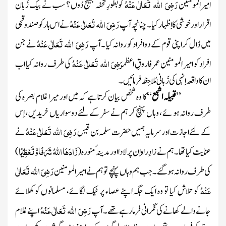
رَضِیَ اللہ تَعَالٰی عَنْہُ
امیرالمومنین
کوبطورِ تحفہ بھیج دُوں ؟ سب نے بیک زَبان
رَضِیَ اللہ تَعَالٰی عَنْہُ
اقرار اور خوشی کا اِظہار کیا۔ چنانچہ آپ
نے اس ہار کو صندوقچی
رَضِیَ اللہ تَعَالٰی عَنْہُ
میں ڈال کر اپنی قوم کے دوافراد کو روانہ کیا ۔آپ
نے جن
رَضِیَ اللہ تَعَالٰی عَنْہُ
افراد کو امیر المومنین عمر فاروقِ اعظم
کی طرف روانہ کیا اب
ان کا
واقعہ اِنہی کی زَبانی مُلاحِظہ فرمائیں ۔
’’
قبیلہ اشجع
‘‘ کا وہ شخص بیان کرتا ہے کہ میں اور میرا غلام بصرہ کی
طرف روانہ ہو ئے ، وہاں پہنچ کر ہم نے سفر کے لئے دوسواریاں خریدیں ، اِس
رَضِیَ اللہ تَعَالٰی عَنْہُ
کے لئے اجازت اور سرمایہ ہمیں حضرت سلمہ بن قیس
نے
زَادَھَا اللّٰہُ شَرَفًا وَّتَعْظِیْمًا
عنایت کیا تھا ۔ہم نے زادِ راہ اِن پر لادااور مدینہ ٔمنورہ
(
)
رَضِیَ اللہ تَعَالٰی
کی طرف روانہ ہو گئے ۔ جب ہم وہاں پہنچے تو ہم نے امیر المومنین
عَنْہُ
کو تلاش کیا تو وہ ایک جگہ اپنے عصاء پر ٹیک لگائے، مسلمانوں کو کھلائے
رَضِیَ اللہ تَعَالٰی عَنْہُ
جانے والے کھانے کی نگرانی فرمارہے تھے۔آپ
اپنے غلام