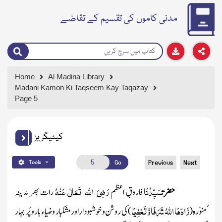
مدنی کاموں کی تقسیم کے تقاضے
Home
Al Madina Library
Madani Kamon Ki Taqseem Kay Taqazay
Page 5
کیٹیگریز
Go
Previous
Next
Tools
سَیِّدُنَا
رَضِیَ اللہ تَعَالٰی عَنْہُ
حضرت
فاروقِ اعظم
رات بھر مدینہ
زَادَھَا اللّٰہُ شَرَفًا وَّتَعْظِیمًا
ٔمنوّرہ
(
)
کی روشن و خوشبوداراو رمشکبار و ضیاء بار وپُر بہار