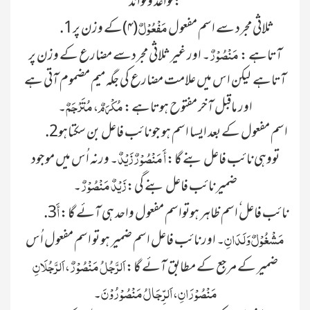
قواعد وفوائد:
مَفْعُوْلٌ
.1ثلاثی مجرد سے اسم مفعول
(۴)کے وزن پر
مَنْصُوْرٌ
آتاہے :
۔ اور غیر ثلاثی مجردسے مضارع کے وزن پر
آتاہے لیکن اس میں علامت مضارع کی جگہ میم مضموم آتی ہے
مُکْرَمٌ، مُتَرْجَمٌ
اور ماقبل آخر مفتوح ہوتاہے:
۔
.2اسم مفعول کے بعد ایسا اسم ہو جو نائب فاعل بن سکتاہو
أَ مَنْصُوْرٌ زَیْدٌ
تووہی نائب فاعل بنے گا:
۔ ورنہ اُس میں موجود
زَیْدٌ مَنْصُوْرٌ
ضمیر نائب فاعل بنے گی:
۔
أَ
.3نائب فاعل ٗاسم ظاہر ہوتواسم مفعول واحد ہی آئے گا:
مَشْغُوْلٌ وَلَدَانِ
۔ اور نائب فاعل اسم ضمیر ہو تو اسم مفعول اُس
اَلرَّجُلُ مَنْصُوْرٌ، اَلرَّجُلَانِ
ضمیر کے مرجع کے مطابق آئے گا:
مَنْصُوْرَانِ، اَلرِّجَالُ مَنْصُوْرُوْنَ
۔