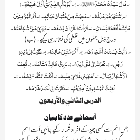
۱۔قَالَ سَیِّدُنَا مُحَمَّدٌﷺ۔ ۲۔أَبُوْ بَکْرٍ الصِّدِّیْقُ أَوَّلُ خَلِیْفَۃٍ۔
۳۔اِشْتَہَرَ عُمَرُ عَدْلُہٗ۔ ۴۔عَجِبْتُ مِنْ عُثْمَانَ حَیَائِہٖ۔ ۵۔أَمُّ الْمُؤْمِنِیْنَ
عَائِشَۃُ أَفْقَہُ النِّسَائِ۔ ۶۔قَرَأْتُ الْقُرْآنَ نِصْفَہٗ۔ ۷۔بَہَرَنِيْ عَلِيٌّ شَجَاعَتُہٗ
۔
(ب) درجِ ذیل جملوں میں غلطی کی نشاندہی کیجیے۔
۱۔رَأَیْتُ بُسْتَانًا أَشْجَارُہَا۔ ۲۔أَکْرَمْتَنِيْ خَالِدًا۔ ۳۔نَظَرْتُ اِلٰی زَیْدٍ
رَجُلٍ۔ ۴۔نَظَرْتُ اِلٰی فَتًی زَیْدًا۔ ۵۔سُرِقَ خَالِدٌ مَتَاعَہُ۔ ۶۔قُطِفَ
الْأَشْجَارُ ثِمَارٌ۔ ۷۔أعْجَبَنِی غُلامِیْ عِلْمِہٗ۔ ۸۔أَکَلْتُ التُّفَّاحَ نِصْفًا۔ ۹۔
لَقِیْتُ الْمُسْلِمِیْنَ أَمِیْرُہُمْ۔ ۱۰۔نَظَرْتُ اِلٰی أَحْمَدَ غُلَامَہٗ۔
الدرس الثاني والأربعون
اَسمائے عدد کا بیان
جس اسْم سے کسی چیزکے اَفراد شُمار کیے جائیں اُسے اسمِ