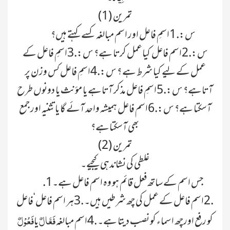
تمرین (1)
س:.1اسمِ فاعل اور اسم مبالغہ کسے کہتے ہیں؟
س:.2اسم فاعل کیاعمل کرتا ہے؟ س:.3اسمِ فاعل کے
عمل کے لیے کیا شرط ہے ؟ س:.4اسمِ فاعل کس وزن پر
آتاہے؟ س:.5اسمِ فاعل مذکر آتاہے یا مؤنث یا دونوں طرح
آسکتا ہے؟ س:.6اسم فاعل ہمیشہ واحد آئے گا یا تثنیہ اور جمع
بھی آسکتاہے؟
تمرین (2)
غلطی کی نشاندہی کیجیے۔
.1جس اسم کے ساتھ فعل قائم ہو وہ اسم فاعل ہے۔
.2اسم فاعل کے عمل کی چھ شرطیں ہیں۔ .3ہر اسم فاعل ‘فاعل
فَعَّالٌ
فَعُوْلٌ
کو رفع اورچھ اسماء کو نصب دیتا ہے۔ .4اسم مبالغہ
یا