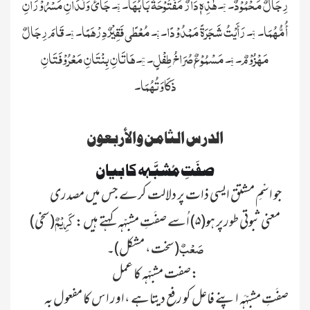
رِجَالٌ مَحْمُوْدٌ۔ ۴۔ہٰذِہٖ دَارٌ مَفْتُوْحَۃٌ بَابُہَا۔ ۵۔جَائَ وَلَدَانِ مَسْرُوْرَانِ
أُمُّہُمَا۔ ۶۔رَأَیْتُ شَجَرَۃً مَمْدُوْدًا۔ ۷۔مُعْطًی فَقِیْرٌ دِرْہَمًا۔ ۸۔قَامَ رِجَالٌ
مَہْزُوْمٌ۔ ۹۔مَسْمُوْعٌ صُرَاخُ طِفْلٍ۔ ۱۰۔ہَاتَانِ بِنْتَانِ مَعْرُوْفَتَانِ
ذَکَاوَتُہُمَا۔
الدرس الثامن والأربعون
صفَتِ مُشبَّہہ کا بیان
جو اسْمِ مشتق ایسی ذات پر دلالت کرے جس میں مصدری
کَرِیْمٌ
معنی ثبوتی طورپر ہو(۵) اُسے صفَتِ مشبّہہ کہتے ہیں:
(سخی)
صَعْبٌ
(سخت، مشکل)۔
صفت مشبّہہ کا عمل:
صفَتِ مشبّہَہ اپنے فاعل کو رفع دیتاہے ،اور اس کا مفعول بہ