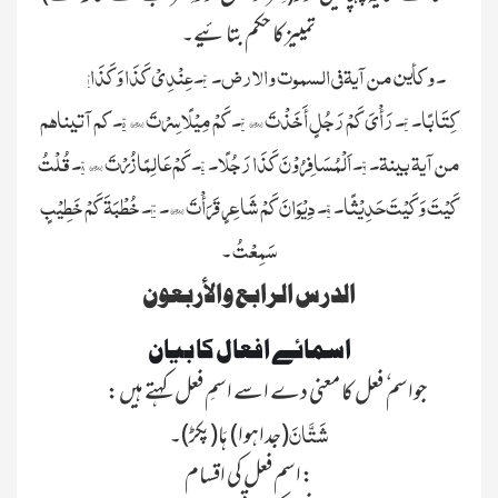
تمییزکا حکم بتائیے۔
۱۔وکأین من آیۃ في السموت والارض۔ ۲۔عِنْدِيْ کَذَا وَکَذَا
کِتَابًا۔ ۳۔رَأْيَ کَمْ رَجُلٍ أَخَذْتَ؟ ۴۔کَمْ مِیْلًا سِرْتَ؟ ۵۔کم آتیناہم
من آیۃ بینۃ۔ ۶۔اَلْمُسَافِرُوْنَ کَذَا رَجُلًا۔ ۷۔کَمْ عَالِمًا زُرْتَ؟ ۸۔قُلْتُ
کَیْتَ وَکَیْتَ حَدِیْثًا۔ ۹۔دِیْوَانَ کَمْ شَاعِرٍ قَرَأْتَ؟۔ ۱۰۔خُطْبَۃَ کَمْ خَطِیْبٍ
سَمِعْتُ
۔
الدرس الرابع والأربعون
اسمائے افعال کا بیان
جواسم ٗ فعل کا معنی دے اسے اسمِ فعل کہتے ہیں:
شَتَّانَ
(جداہوا) ہَا(پکڑ)۔
اسم فعل کی اقسام: