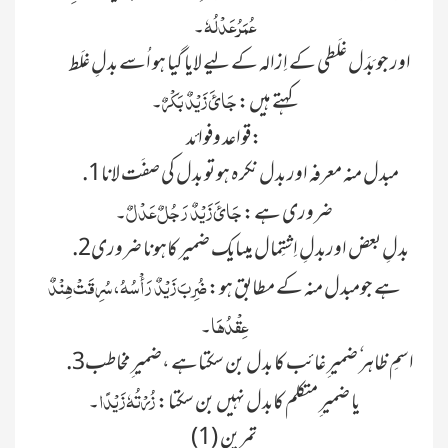
عُمَرُ عَدْلُہٗ
۔
اور جو بَدَل غلَطی کے اِزالہ کے لیے لایا گیا ہو اُسے بدلِ غلَط
جَائَ زَیْدٌ بَکْرٌ
کہتے ہیں:
۔
قواعد وفوائد:
.1مبدل منہ معرفہ اور بدل نکرہ ہو تو بدل کی صفَت لانا
جَائَ زَیْدٌ رَجُلٌ عَدْلٌ
ضروری ہے:
۔
.2بدلِ بعض اوربدلِ اِشتِمال میںایک ضمیر کاہونا ضروری
ضُرِبَ زَیْدٌ رَأْسُہُ، سُرِقَتْ ہِنْدٌ
ہے جومبدل منہ کے مطابق ہو:
عِقْدُہَا
۔
.3اسمِ ظاہر ٗضمیر ِغائب کا بدل بن سکتاہے ،ضمیر ِمخاطب
زُرْتُہٗ زَیْدًا
یا ضمیر ِمتکلم کابدل نہیں بن سکتا:
۔
تمرین (1)