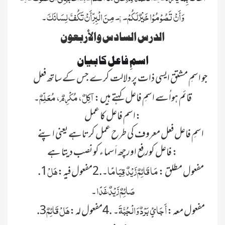
وَأَنْ تَصُوْمُوْا خَیْرٌ لَکُمْ۔ ۷۔مِنَ الْبِرِّ أَنْ تَکُفَّ لِسَانَکَ
۔
الدرس السادس والأربعون
اسمِ فاعل کا بیان
جو اسمِ مشتق ایسی ذات پر دلالت کرے جس کے ساتھ فعل
آکِلٌ، مُکْرِمٌ، مُعَلِّمٌ
قائم ہواُسے اسمِ فاعل کہتے ہیں:
۔
اسم فاعل کا عمل:
اسمِ فاعل فعل معروف کی طرح عمل کرتاہے یعنی اپنے
فاعل کورفع اورچھ اَسما ء کو نصب دیتا ہے :
مَا قَائِمٌ زَیْدٌ قِیَامًا
ہَلْ
.1مفعول مطلق :
۔.2مفعول فیہ:
صَائِمٌ زَیْدٌ غَدًا
۔
أَ جَائٍ بَرْدٌ وَالْجُبَّۃَ
ہَلْ قَائِمٌ
.3مفعول معہ:
۔ .4مفعول لہ: