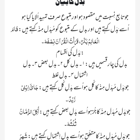
بَدَل کا بَیان
جوتابع نِسبت میں مقصود ہو اورمتبوع صرف تمہیداًلایا گیا ہو
قَامَ
اُسے بَدَل کہتے ہیں اور بدل کے متبوع کو مُبدَل مِنْہ کہتے ہیں:
الْعَالِمُ بَکْرٌ، قَرَأْتُ الْقُرْآنَ نِصْفَہٗ
۔
بَدَل کی اَقسام:
بدل کی چار قسمیں ہیں: ۱۔بدل کل ۲۔بدل بعض ۳۔بدل
اشتمال ۴۔بدل غلط
جَائَ اِبْنِيْ
جوبَدَل مُبدَل مِنْہ کا کُل ہواُسے بدَلِ کُل کہتے ہیں:
زَیْدٌ
۔
أُکِلَ الرُّمَّانُ
جوبَدَل مُبدَل مِنْہ کاجُزہواُسے بدَلِ بعض کہتے ہیں:
ثُلُثُہٗ
۔
شَہِرَ
جو بَدَل مُبدَل مِنْہ کامتعلِّق ہواُسے بدلِ اِشتِمال کہتے ہیں: