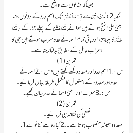
جیساکہ مثالوں سے واضح ہے۔
أَحَدَ عَشَرَ
تِسْعَۃَ عَشَ
تنبیہ2:
سے
تک اسم عدد کے دونوں جزء
اِثْنَا عَشَرَ
اِثْنَا
مبنی علی الفتح ہوتے ہیں سوائے
کے پہلے جزء کے ،
عَشَرَ
کا پہلاجزء اورباقی تمام اَسمائے عدد معرب ہوتے ہیں جن کا
اعراب عامل کے مطابق بدلتارہتاہے۔
تمرین (1)
س:.1اسمِ عدد اور معدودکسے کہتے ہیں؟ س:.2اَسمائے
عدد اور معدودکے استِعمال کا مکمل طریقہ بیان فرمائیے۔
س:.3 معرب اور مبنی اسمائے عدد بیان کیجیے۔
تمرین (2)
غلطی کی نشاندہی فرمائیے۔
.1معدود ہمیشہ منصوب ہوتاہے۔ .2گیارہ سے ننانوے