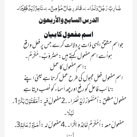
ضَارِبٌ رَجُلٌ وَلَدًا۔ ۸۔قَامَ رِجَالٌ مُؤْمِنٌ۔ ۹۔نَاصِرٌ زَیْدٌ فَقِیْرًا۔
الدرس السابع والأربعون
اسمِ مفعول کا بیان
جواسم مشتق ایسی ذات پردلالت کرے جس پر فعل واقع
ہواُسے اسمِ مفعول کہتے ہیں: مَضْرُوْبٌ، مُکْرَمٌ۔
اسمِ مفعول کا عمل:
اسم مفعول فعلِ مجہول کی طرح عمل کرتاہے یعنی اپنے
نائب فاعل کو رفع اورچھ اَسماء کو نصب دیتاہے:
أَ مَقْتُوْلٌ بَکْرٌ
.1مفعولْ مطلق : أَ مَنْصُوْرٌ زَیْدٌ نَصْرًا۔ .2مفعولْ فیہ :
لَیْلً
۔
أَ مَـزُوْرٌ عَالِمٌ
.3مفعولْ معہ: أَ مُکْرَمٌ خَالِدٌ وَبَکْـرًا۔ .4مفعولْ لہ :
أَدَبًا