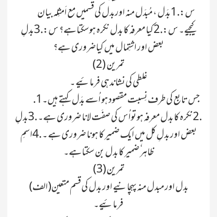
س:.1بدَل ، مُبدَل منہ اوربدل کی قسمیں مع اَمثِلہ بیان
کیجیے۔ س:.2کیا معرفہ کا بدل نکرہ ہوسکتاہے؟ س:.3بدلِ
بعض اور اشتِمال میں کیاضروری ہے؟
تمرین (2)
غلطی کی نشاندہی فرمائیے ۔
.1جس تابع کی طرف نِسبت مقصود ہو اُسے بدَل کہتے ہیں۔
.2نکرہ کا بدل معرفہ ہو تواُس کی صفَت لانا ضروری ہے۔ .3بدلِ
بعض اور بدلِ کل میں ایک ضمیر کا ہونا ضروری ہے ۔ .4اسمِ
ظاہر ٗضمیر کا بدل بن سکتاہے۔
تمرین (3)
(الف)بدل اور مبدل منہ پہچانیے اور بدل کی قسم متعین
فرمائیے۔