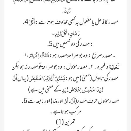
زَیْدٌ
۔
أَکْلُ
.4 مصدر کا فاعل یا مفعول بہ کبھی محذوف ہوتاہے:
رُمَّانٍ، أَکْلُ زَیْدٍ
۔
.5 مصدر کی دو قسمیں ہیں :
فَتْحٌ، اِکْرَامٌ،
۱۔ مصدر صریح : وہ جو صراحۃ مصدر ہو :
تَعْلِیْمٌ
وغیرہ۔ ۲۔مصدر مؤول: وہ جو صراحۃ تو مصدر نہ ہو لیکن
یَسُرُّنِيْ أَنَّ زَیْدًا
مُخْلِصٌ
أَنَّ
مصدر کی تاویل (معنی) میں ہو:
(یہاں
زَیْدًا مُخْلِصٌٗ اِخْلَاصُ زَیْدٍ
کے معنی میں ہے)
أَنَّ، أَنْ
مَا
.6 مصدرمؤول حرف مصدر(
اور
) اور مابعد سے
مرکب ہوتاہے۔
تمرین (1)