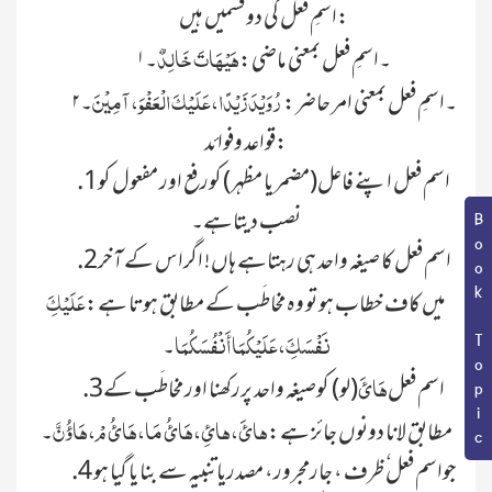
اسمِ فعل کی دو قسمیں ہیں:
ہَیْہَاتَ خَالِدٌ
۱۔اسمِ فعل بمعنی ماضی:
۔
رُوَیْدَ زَیْدًا، عَلَیْکَ الْعَفْوَ، آمِیْ
نَ
۲۔اسمِ فعل بمعنی امر حاضر:
۔
قواعد وفوائد:
.1اسم فعل اپنے فاعل(مضمر یا مظہر) کورفع اور مفعول کو
نصب دیتاہے۔
Book Topic
.2اسم فعل کا صیغہ واحد ہی رہتاہے ہاں! اگراس کے آخر
عَلَیْکَِ
میں کاف خطاب ہو تو وہ مخاطَب کے مطابق ہوتا ہے:
نَفْسَکَِ، عَلَیْکُمَا أَنْفُسَکُمَا
۔
ہَائَ
.3اسم فعل
(لو) کوصیغہ واحد پررکھنا اور مخاطَب کے
ہائَ، ہائِ، ہَائُ مَا، ہَائُ مْ، ہَاؤُنَّ
مطابق لانا دونوں جائز ہے:
۔
.4 جواسم فعل ٗظرف ، جارمجرور، مصدریاتنبیہ سے بنا یا گیا ہو