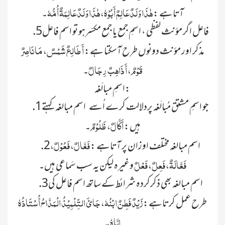
ہٰذَا وَلَدٌ عَالِمٌ أَبُوْہٗ، ہٰذَا وَلَدٌ عَالِمَۃٌ أُمُّہٗ
آتاہے :
۔
.5فاعل اگر مؤنث لفظی ، اسمِ جمع یا جمع مکسّرہو تو اسم فاعل
أَ طَالِعٌ شَمْسٌ، مَا نَاصِرٌ
مذکر اور مؤنث دونوں طرح آسکتا ہے:
قَوْمٌ، أَ ذَاہِبٌ رِجَالٌ
۔
اسمِ مبالَغہ:
.1جو اسمِ مشتق مُبالَغہ پردلالت کرے اُسے اسم مبالغہ کہتے
أَکَّالٌ، ظَلُوْمٌ
ہیں:
۔
فَعَّالٌ، فَعُوْلٌ،
.2اسم مبالغہ مختلف اوزان پر آتاہے :
فَعَّالَۃٌ، فَعِلٌ، فَعْلٌ
وغیرہ لیکن یہ سب سَماعی ہیں۔
.3اسم مبالغہ بھی ذکرکردہ شرائط کے ساتھ اسم فاعل کی
زَیْدٌ فَطِنٌ ابْنُہٗ، جَائَ التِّلْمِیْذُ الْمَدَّاحُ أُسْتَاذُہٗ
طرح عمل کرتاہے:
اِیَّاہٗ
۔