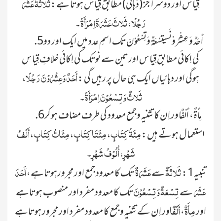
ثَلاثَۃَ عَشَرَ
قِیاس اور دوسرا جز (دَہائی) مطابق قِیاس ہوتا ہے:
رَجُلًا، ثَلاثَ عَشَرَۃَ اِمْرَأَۃً
۔
.5أَحَدٌ وَعِشْرُوْنَسیتِسْعَۃٌ وَتِسْعُوْنَ تک اسمِ عدد میں ایک اور دو
کی اِکائی مطابق قِیاس اور تین سے نوتک کی اِکائی خلافِ قِیاس
أَحَدٌ وَعِشْرُوْنَ رَجُلًا،
ہوگی اور دہائیاں ایک ہی حال پر رہیں گی :
ثَلاثٌ وَتِسْعُوْنَ اِمْرَأَۃً
۔
.6مِأَۃٌ، أَلْفٌاور اِن کا تثنیہ وجمع معدود کی طرف مضاف ہوکر
مِئَۃُ کِتَابٍ، مِئَتَا کِتَابٍ، مِئَاتُ کِتَابٍ، أَلْفُ
استعمال ہوتے ہیں:
شَھْرٍ، أُلُوْفُ شَہْ
رٍ
۔
ثَلاثَ
ۃٌ
عَشَرَۃٌ
أَحَدَ
تنبیہ1:
سے
تک کا معدود جمع اور مجرورہوتاہے،
عَشَرَ
تِسْعَۃٌ وَتِسْعُوْنَ
سے
تک کا معدود مفرد اور منصوب ہوتاہے
مِأَۃٌ
أَلْفٌا
اور
،
ور اِن کے تثنیہ وجمع کا معدود مفرد اور مجرور ہوتاہے