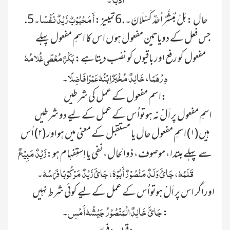
۔
أَ مَحْبُوْبٌ زَیْدٌ نَفْسًا
.5حال : ہَلْ مُبَشَّـرٌ أَحَـدٌ کَـسْـلَانَ۔ .6تمییز:
۔
جس فعل کے دویاتین مفعول ہوں اس کا اسمِ مفعول پہلے
بَکْرٌ مُعْطًی غُلامُہٗ
مفعول کو رفع اور باقیوں کو نصْب دیتاہے:
دِرْھَمًا، خَالِدٌ مُخْبَرٌ اِبْنُہٗ عَمْرًا فَاضِلًا
۔
اسم مفعول کے عمل کی شرطیں:
اسمِ مفعول پر اَلْ نہ ہوتواُس کے عمل کے لیے دو شرطیں
ہیں (۱) اسمِ مفعول حال یا مستقبل کے معنی میں ہواور (۲) اُس
زَیْدٌ مَبِیْعٌ
سے پہلے مبتدا، موصوف، ذوالحال، نفی یا اِستِفہام ہو:
قَلَمُہٗ، جَائَ وَلَدٌ مَنْصُوْرٌ أَبُوْہٗ، جَائَ زَیْدٌ مَرْکُوْبًا فَرَسُہٗ
۔
اوراگر اس پر اَلْ ہوتواُس کے عمل کے لیے کوئی شرط نہیں
جَائَ خَالِدٌ الْمَنْصُوْرُ جَیْشُہٗ أَمْسِ
:
۔