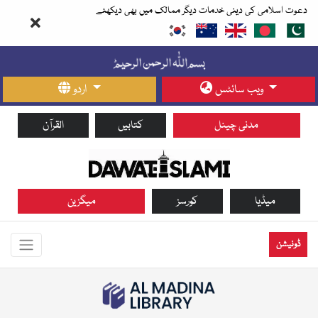
دعوت اسلامی کی دینی خدمات دیگر ممالک میں بھی دیکھئے
ویب سائٹس
اردو
مدنی چینل
کتابیں
القرآن
میڈیا
کورسز
میگزین
ڈونیشن