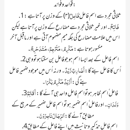
قواعد وفوائد:
ٗفَاعِلٌ
.1ثلاثی مجرد سے اسم فاعل
(۳) کے وزن پر آتاہے :
فَاتِحٌ
۔اور غیر ثلاثی مجرد سے مضارع کے وزن پرآتاہے لیکن
اس میں علامت مضارع کی جگہ میم مضموم آتی ہے اور ماقبل آخر
مُکْرِمٌ، مُتَرْجِمٌ، مُتَدَحْرِجٌ
مکسورہوتاہے:
۔
.2اسم فاعل کے بعد ایسا اسم ہو جوفاعل بن سکتاہو تووہی
أَضَارِبٌ زَیْدٌ
اُس کا فاعل بنے گا:
۔ ورنہ اُس میں موجود ضمیر فاعل
أَ زَیْدٌ مُکْرِمٌ بَکْرًا
بنے گی:
۔
أَ قَائِمٌ
.3فاعل ٗاسم ظاہر ہوتواسم فاعل واحد ہی آئے گا:
وَلَدَانِ
۔اورفاعل ٗ اسم ضمیر ہو تو اسم فاعل ضمیر کے مرجع کے
اَلرِّجَالُ نَاصِرُوْنَ
مطابق آئے گا:
۔
.4اسم فاعل تذکیر وتانیث میں اپنے فاعل کے مطابق