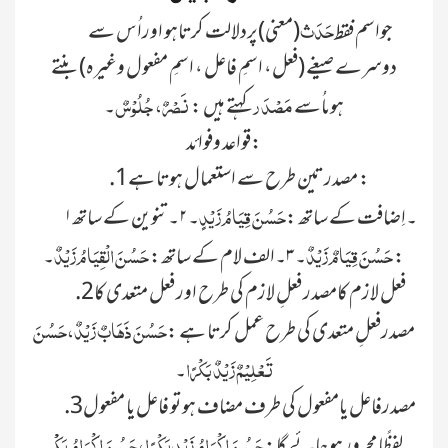
حَدَث
جواسم فقط
(معنی)پردلالت کرتاہو اوراُس سے
دوسرے صیغے (فعل، اسمِ فاعل ، اسمِ مفعول وغیرہ) بنتے
مَصْدَر
نَصْرٌ، جُلُوْسٌ
ہوںاُسے
کہتے ہیں :
۔
قواعد وفوائد:
.1مصدر تین طرح سے استعمال ہوتا ہے :
حَسُنَ قِیَامُ زَیْدٍ
۱۔اِضافت کے ساتھ :
۔ ۲۔تنوین کے ساتھ
حَسُنَ قِیَامٌ زَیْدٌ
حَسُنَ الْقِیَامُ زَیْدٌ
:
۔ ۳۔الف لام کے ساتھ:
۔
.2فعل لازم کامصدر فعلِ لازم کی طرح اور فعل متعدی کا
حَسُنَ ذَھَابٌ زَیْدٌ، حَسُنَ
مصدرفعلِ متعدی کی طرح عمل کرتا ہے :
تَعْلِیْمٌ زَیْدٌ بَکْرًا
۔
.3مصدرفاعل یامفعول کی طرف مضاف ہو تو فاعل یا مفعول
حَسُنَ إِکْرَامُ زَیْدٍ بَکْرًا، حَسُنَ إِکْرَامُ بَکْْرٍ
لفظًا مجرور ہو جائے گا: