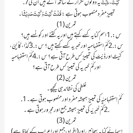
کَیْتَ، ذَیْتَ
یہ دونوں تکرار کے ساتھ آتے ہیں ان کی
.7
قُلْتُ کَیْتَ وَکَیْتَ حَدِیْثًا
تمییزمفرد منصوب ہوتی ہے :
۔
تمرین (1)
س:.1اسم کنایہ کسے کہتے ہیں اور یہ کتنے اور کونسے ہیں؟
س:.2کَمْ استفہامیہ اور خبریہ کسے کہتے ہیں ؟ س:.3کَذَا، کَأَیِّنْ،
کَیْتَ اورذَیْتَ کی تمییز کس طرح آتی ہے؟ س:.4کَمْ استفہامیہ
اور کَمْ خبریہ کی تمییز کس طرح آتی ہے؟
تمرین (2)
غلطی کی نشاندہی کیجیے۔
.1کَمْ اِستِفہامِیّہ کی تمییز ہمیشہ مفرد اور منصوب ہوتی ہے۔
.2کَمْ خَبَرِیّہ کی تمییز ہمیشہ جمع اور مجرور ہوتی ہے ۔
تمرین (3)
اسمائے کنایہ پہچانیں اور(اِفراد ،جمع اوراِعراب کے لحاظ سے)