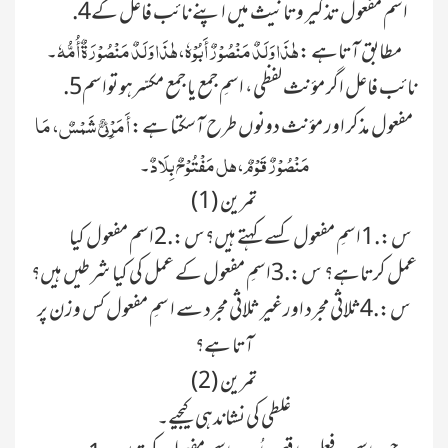
.4اسم مفعول تذکیر وتانیث میں اپنے نائب فاعل کے
ہٰذَا وَلَدٌ مَنْصُوْرٌ أَبُوْہٗ، ہٰذَا وَلَدٌ مَنْصُوْرَۃٌ أُمُّہٗ
مطابق آتاہے :
۔
.5نائب فاعل اگر مؤنث لفظی، اسمِ جمع یا جمع مکسّرہو تواسم
أَ مَرْئِيٌّ شَمْسٌ، مَا
مفعول مذکر اور مؤنث دونوں طرح آسکتا ہے:
مَنْصُوْرٌ قَوْمٌ، ہل مَفْتُوْحٌ بِلَادٌ
۔
تمرین (1)
س:.1اسمِ مفعول کسے کہتے ہیں؟س:.2اسم مفعول کیا
عمل کرتاہے؟ س:.3اسمِ مفعول کے عمل کی کیا شرطیں ہیں؟
س:.4ثلاثی مجرد اورغیر ثلاثی مجرد سے ا سمِ مفعول کس وزن پر
آتا ہے؟
تمرین (2)
غلطی کی نشاندہی کیجیے۔