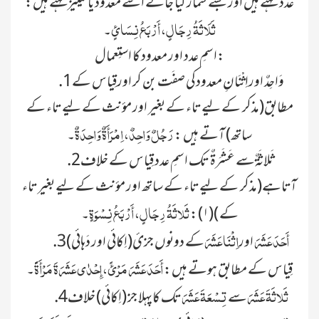
عدد کہتے ہیں اور جسے شمار کیا جائے اُسے معدود یاتمییزکہتے ہیں:
ثَلَاثَۃُ رِجَالٍ، أَرْبَعُ نِسَائٍ
۔
اسمِ عدد اور معدود کا استِعمال:
.1وَاحِدٌ اوراِثْنَانِ معدودکی صفَت بن کر اورقِیاس کے
مطابق(مذکر کے لیے تاء کے بغیر اور مؤنث کے لیے تاء کے
رَجُلٌ وَاحِدٌ، اِمْرَأَۃٌ وَاحِدَۃٌ
ساتھ) آتے ہیں :
۔
.2ثَلاثَۃٌسے عَشَرَۃٌ تک اسمِ عدد قِیاس کے خلاف
آتاہے(مذکر کے لیے تاء کے ساتھ اور مؤنث کے لیے بغیر تاء
ثَلاثَۃُ رِجَالٍ، أَرْبَعُ نِسْوَۃٍ
کے )(۱):
۔
أَحَدَ عَشَرَ
اِثْنَا عَشَ
اور
کے دونوں جزئ(اِکائی اور دَہائی)
.3
أَحَدَ عَشَرَ مَرْئً، إِحْدٰی عَشَرَۃَ مَرْأَۃًً
قِیاس کے مطابق ہوتے ہیں:
۔
ثَلاثَۃَ عَشَرَ
تِسْعَۃَ عَشَ
سے
تک کاپہلا جز (اِکائی) خلاف
.4