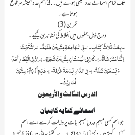
تک تمام اسمائے عدد مبنی ہوتے ہیں۔ .3اسم عدد ہمیشہ مرفوع
ہوتاہے۔
تمرین (3)
درج ذیل جملوں میں اَغلاط کی نشاندہی کیجیے۔
۱۔بِعْتُ ثَلاثُ کِتَابٍ۔ ۲۔فِي الْجَامِعَۃِ عِشْرِیْنَ طَلَبَۃٌ۔ ۳۔اِشْتَریْتُ
اِثْنَا عَشَرَ شَاۃٌ۔ ۴۔کَانَ فِي الْبُسْتَانِ عِشْرِیْنَ شَجَرَۃٍ۔ ۵۔اِنَّ فِي الْقِطَارِ أَحَدٌ
وَتِسْعُوْنَ نَمْلَۃٌ۔ ۶۔فِي الدَّارِ تِسْعَۃَ غُرْفَۃً۔ ۷۔ہٰذِہٖ أَرْبَعٌ وَسِتُّوْنَ
أَحَادِیْثُ۔
الدرس الثالث والأربعون
اسمائے کنایہ کا بیان
جو اسم کسی مبہم عدد یا مبہم بات پر دلالت کرے اسے اسم
کَمْ أَخًا لَکَ
قُلْتُ کَیْتَ
کنایہ کہتے ہیں :
؟ (تمہارے کتنے بھائی ہیں)