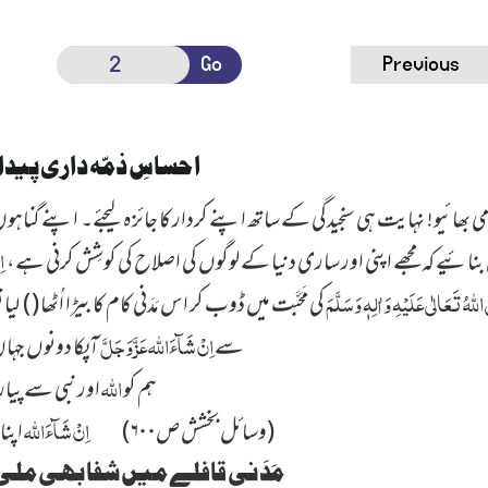
Go
Previous
احساسِ ذمّہ داری پید
لامی بھائیو! نہایت ہی سنجیدگی کے ساتھ اپنے کردار کا جائزہ لیجئے۔ اپنے گناہوں س
اِ
وچ بنائیے کہ مجھے اپنی اور ساری دنیا کے لوگوں کی اصلاح کی کوشِش کرنی ہے،
اللہُ تَعَالٰی عَلَیْہِ وَاٰلِہٖ وَسَلَّمَ
کی مَحَبَّت میں ڈوب کر اس مَدَنی کام کا بیڑا اُٹھا ( ) لیا ت
اِنْ شَآءَاللہ عَزَّ وَجَلَّ
آپکا دونوں جہاں میں بَیڑا پار ہوگا۔
سے
اللہ
ہم کو
اور نبی سے پیا
اِنْ شَآءَاللہ
(وسائل بخشش ص۶۰۰)
اپنا
مَدَنی قافلے میں شفا بھی ملی ا