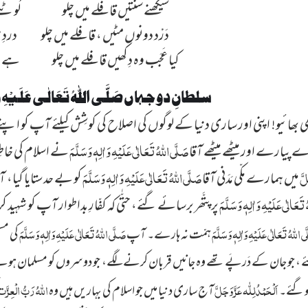
سیکھنے سنّتیں قافِلے میں چلو
لُوٹنے
دَرْد دونوں مٹیں ، قافِلے میں چلو
دردِ 
کیا عَجَب وہ دِکھیں قافِلے میں چلو
ہے طل
سلطانِ دو جہاں صَلَّی اللہُ تَعَالٰی عَلَیْہِ و
صَلَّی اللہُ تَعَالٰی عَلَیْہِ وَاٰلِہٖ وَسَلَّمَ
پیارے اور میٹھے میٹھے آقا
نے اسلام کی خاطِر
لَّ
صَلَّی اللہُ تَعَالٰی عَلَیْہِ وَاٰلِہٖ وَسَلَّمَ
میں ہمارے مکّی مَدَنی آقا
کو بے حد ستایا گیا،
تَعَالٰی عَلَیْہِ وَاٰلِہٖ وَسَلَّمَ
پر پتَّھر برسائے گئے، حتّٰی کہ کفّارِ بداطوار آپ ک
ی اللہُ تَعَالٰی عَلَیْہِ وَاٰلِہٖ وَسَلَّمَ
صَلَّی اللہُ تَعَالٰی عَلَیْہِ وَاٰلِہٖ وَسَلَّمَ
ہمّت نہ ہارے۔ آپ
کی مس
 جو جان کے دَرپَے تھے وہ جانیں قربان کرنے لگے، جو دوسروں کو مسلمان ہون
اَلْحَمْدُلِلّٰہ عَزَّ وَجَلَّ
اللّٰہُ رَبُّ الْعِزَّ
 گئے۔
آج ساری دنیا میں جو اسلام کی بہاریں ہیں وہ