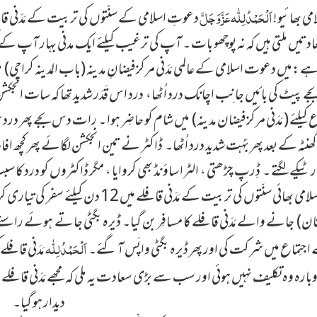
اَلْحَمْدُلِلّٰہ عَزَّ وَجَلَّ
امی بھائیو!
دعوتِ اسلامی کے سنّتوں کی تربیت کے مَدَنی قاف
ادتیں ملتی ہیں کہ نہ پوچھو بات ۔ آپ کی ترغیب کیلئے ایک مدنی بہار آپ ک
ہے:میں دعوت اسلامی کے عالمی مَدَنی مرکز فیضانِ مدینہ (باب المدینہ کراچی) می
 بجے پیٹ کی بائیں جانِب اچانک درد اُٹھا، درد اس قَدَر شدید تھا کہ سات ا
کیلئے ( مَدَنی مرکز فیضان مدینہ) میں شام کو حاضِر ہوا ۔ رات دس بجے پھر درد
گھنٹہ کے بعد پھر بَہُت شدید درد اُٹھا۔ ڈاکٹر نے تین انجکشن لگائے پھر کچھ اف
 ٹیکے لگتے ۔ ڈِرپ چڑھتی ، الٹرا ساؤ نڈ بھی کروایا ، مگر ڈاکٹروں کو درد کا سبب
ساتھ والے اسلامی بھائی سنّتوں کی تربیت ک
تان) جانے والے مَدَنی قافِلے کا مسافِر بن گیا۔ ڈیرہ بگٹی جاتے
ہوئے راستے می
اَلْحَمْدُلِلّٰہ
جتِماع میں شرکت کی اور پھر ڈیرہ بگٹی واپَس آ گئے۔
مَدَنی قافِلے
وبارہ وہ تکلیف نہیں ہوئی اور سب سے بڑی سعادت یہ ملی کہ مجھے مَدَنی قافِل
دیدار ہو گیا۔