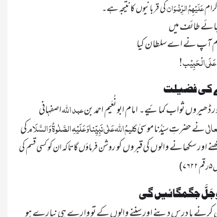
عَلَیْہِمُ الرِّضْوَان
کرام
 نہائے طائف میں
ام آپ نے اے سلطان کیا
ے کی فضیلت
عبد اللّٰہ
ور ڈھیروں ثواب کمائیے۔ امام ابو نُعَیم احمد بن
اصفہانی
عالٰ
ی
کلیمُ اللّٰہ عَلٰی نَبِیِّناوَعَلَیْہِ الصَّلٰوۃُ وَالسَّلَام
نے حضرتِ سیِّدُنا موسیٰ
کی
یکھنے اور سکھانے والوں کی قبروں کو
روشن فرماؤں گا تاکہ ان کو کسی قسم کی
َّ وَجَلَّ جگمگائیں گی
اِس روایت سے نیکی کی بات سیکھنے سکھانے کا اجر و ثواب معلوم ہوا ۔ سنّتوں بھرا بیان کرنے یا درس دینے اور سننے والوں کے تو وارے ہی نیارے ہو