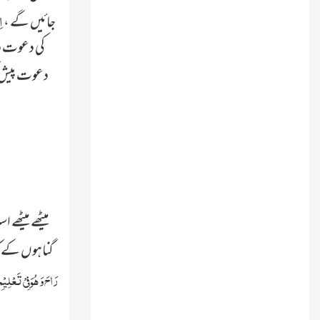
اِ
جائیں گے ،
کی دعوت دین
دعوت پیش کرن
گناہوں کے کفّار
رَاحَ وَ ہُوَ فِیْ تَعْلِیْمِ