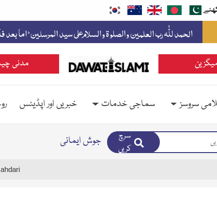
ھئے
یگزین
مدنی چین
امی سروسز
سماجی خدمات
خبریں اور اپڈیٹس
رو
سرچ
جوش ایمانی
کریں
ahdari