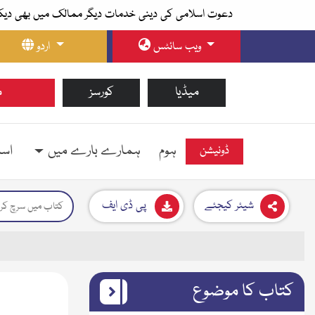
دعوت اسلامی کی دینی خدمات دیگر ممالک میں بھی دیک
ویب سائٹس
اردو
میڈیا
کورسز
م
ہوم
ہمارے بارے میں
اسل
ڈونیشن
شیئر کیجئے
پی ڈی ایف
کتاب کا موضوع