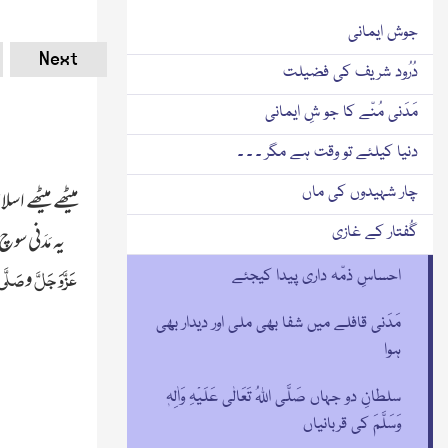
جوش ایمانی
Next
دُرُود شریف کی فضیلت
مَدَنی مُنّے کا جو شِ ایمانی
دنیا کیلئے تو وقت ہے مگر ۔ ۔ ۔
چار شہیدوں کی ماں
میٹھے میٹھے اس
گُفتار کے غازی
یہ مَدَنی س
عَ
زَّوَجَلَّ
صَلَّی 
و
احساسِ ذمّہ داری پیدا کیجئے
مَدَنی قافلے میں شفا بھی ملی اور دیدار بھی
ہوا
سلطانِ دو جہاں صَلَّی اللہُ تَعَالٰی عَلَیْہِ وَاٰلِہٖ
وَسَلَّمَ کی قربانیاں