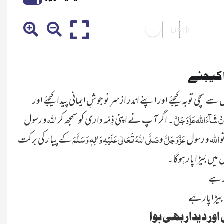
ا کیجئے
ے سچی توبہ کیجئے اور اپنے اندر ازسرِ نو جوشِ ایمانی پیدا کیجئے اور
نْ شَآءَاللہ عَزَّ وَجَلَّ
اللہ
۔ اگر آ پ نے اپنی ذِمّہ داری کو سمجھ کر
و رسول
اللہ
عَ
زَّ وَجَلَّ
صَلَّی اللہُ تَعَالٰی عَلَیْہِ وَاٰلِہٖ وَسَلَّمَ
و
و رسول
و
کے پیا ر کی برکت
ر ہے
 بیڑا پار ہے
ور دیدار بھی ہوا