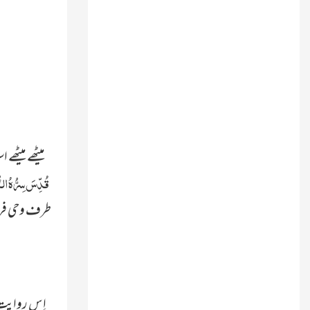
میٹھے میٹھے 
قُدِّسَ سِرُّہُ النّ
طرف وحی فرمائ