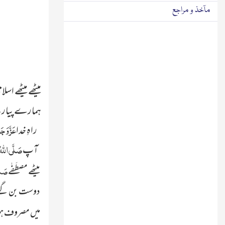
مآخذ و مراجع
ہمارے پیارے 
عَ
زَّ وَجَ
راہِ خدا
صَلَّی اللہُ 
آپ
صَلَّ
میٹھے مصطَفٰے
دوست بن گئے ،
میں مصروف ہو