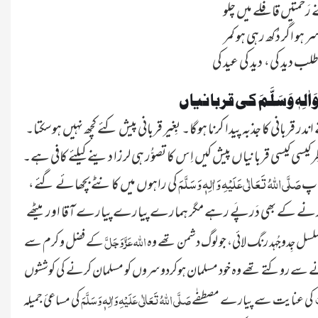
 رَحْمتیں قافِلے میں چلو
سر ہو اگر دُکھ رہی ہو کمر
ب دید کی، دید کی عید کی
َاٰلِہٖ وَسَلَّمَ کی قربانیاں
میٹھے میٹھے اسلامی بھائیو! اپنی اور ساری دنیا کے لوگوں کی اصلاح کی کوشِش کیلئے آپ کو اپنے اندر قربانی کا جذبہ پیدا کرنا ہوگا۔ بِغیر قربانی پیش کئے کچھ نہیں ہوسکتا۔
 کیسی کیسی قربانیاں پیش کیں اِس کا تصوُّر ہی لرزا دینے کیلئے کافی ہے۔
صَلَّی اللہُ تَعَالٰی عَلَیْہِ وَاٰلِہٖ وَسَلَّمَ
 آپ
کی راہوں میں کانٹے بچھائے گئے،
و شہید کرنے کے بھی دَرپَے رہے مگر ہمارے پیارے پیارے آقا اور
میٹھے
اللہ عَزَّ وَجَلَّ
لسل جِدوجُہد رنگ لائی، جو لوگ دشمن تھے وہ
کے فضل و کرم سے
ے سے روکتے تھے وہ خود مسلمان ہوکردوسروں کو مسلمان کرنے کی کوششوں
ت
صَلَّی اللہُ تَعَالٰی عَلَیْہِ وَاٰلِہٖ وَسَلَّمَ
کی عنایت سے پیارے مصطفٰے
کی مساعیٔ جمیلہ