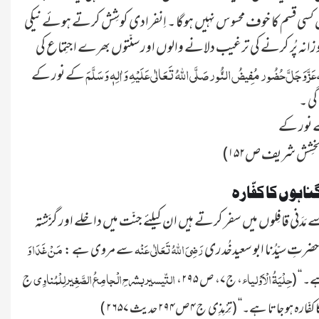
کسی قسم کا خوف محسوس نہیں ہوگا ۔ اِنفرادی کوشِش کرتے ہوئے نیکی
لہ روزانہ پُر کرنے کی ترغیب دلانے والوں اور سنّتوں بھرے اجتِماع کی
عَزَّ وَجَلَّ
حُضُور مُفِیضُ النُّور صَلَّی اللہُ تَعَالٰی عَلَیْہِ وَاٰلِہٖ وَسَلَّمَ
کے نور کے
مے نور کے
اہوں کا کفّارہ
میٹھے میٹھے اسلامی بھائیو! کتنے خوش نصیب ہیں وہ اسلامی بھائی جو علم دین سیکھنے کی نیّت سے مَدَنی قافِلوں میں سفر کرتے ہیں ان کیلئے جنّت میں داخلے اور گزَشتہ
رَضِیَ اللہُ تَعَالٰی عَنْہ
مَنْ غَدَا وَ
ی
سے مروی ہے :
حِلْیَۃُ الْاَوْلیاء
التّیسیر بشرحِ الْجامِعُ الصَّغِیر لِلْمُناوِی
ے۔ ‘‘ (
، ج۷، ص ۲۹۵،
ج