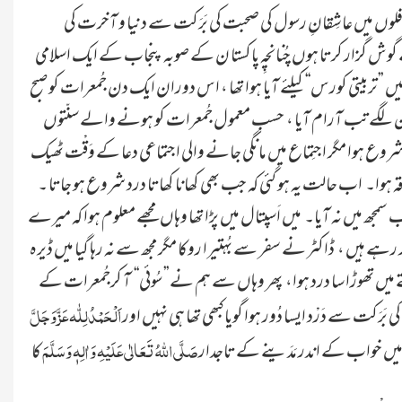
لوں میں عاشِقانِ رسول کی صحبت کی بَرَکت سے دنیا و آخرت کی
ے گوش گزار کرتا ہوں چُنانچِہ پاکستا ن کے صوبہ پنجاب کے ایک اسلامی
ں ’’تربیتی کورس‘‘ کیلئے آیا ہوا تھا ، اس دوران ایک دن جُمعرات کو صبح
نجکشن لگے تب آرام آیا ، حسبِ معمول جُمعرات کو ہونے والے سنّتوں
 شروع ہوا مگر اجتِماع میں مانگی جانے والی اجتماعی دعا کے وَقْت ٹھیک
اقہ ہوا۔ اب حالت یہ ہو گئی کہ جب بھی کھانا کھاتا درد شروع ہو جاتا ۔
 سمجھ میں نہ آیا۔ میں اَسپتال میں پڑا تھا وہاں مجھے معلوم ہوا کہ میرے
ے مَدَنی قافِلے میں 12 دن کیلئے سفر کی تیاری کر رہے ہیں ، ڈاکٹر نے سفر سے بُہتیرا روکا مگر مجھ سے نہ رہا گیا میں ڈیرہ
ں تھوڑا سا درد ہوا، پھر وہاں سے ہم نے ’’ سُوئی‘‘ آ کرجُمعرات کے
اَلْحَمْدُلِلّٰہ عَزَّ وَجَلَّ
 کی بَرَکت سے دَرْد ایسا دُور ہوا گویا کبھی تھا ہی نہیں اور
صَلَّی اللہُ تَعَالٰی عَلَیْہِ وَاٰلِہٖ وَسَلَّمَ
ے میں خواب کے اندر مَدَینے کے تاجدار
کا