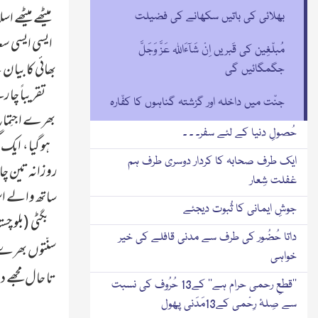
میٹھے میٹھے اسل
بھلائی کی باتیں سکھانے کی فضیلت
ایسی ایسی سع
مُبلّغِین کی قَبریں اِنْ شَآءَاللہ عَزَّ وَجَلَّ
بھائی کا بیان 
جگمگائیں گی
تقریباً چار
جنّت میں داخلہ اور گزشتہ گناہوں کا کفّارہ
بھرے اجتِماع 
حُصولِ دنیا کے لئے سفر۔ ۔ ۔
ہو گیا، ایک 
ایک طرف صحابہ کا کردار دوسری طرف ہم
روزانہ تین چار
غفلت شِعار
جوشِ ایمانی کا ثُبوت دیجئے
بگٹی (بلو چس
داتا حُضُور کی طرف سے مدنی قافلے کی خیر
سنّتوں بھرے ا
خواہی
تا حال مجھے د
’’قطعِ رحمی حرام ہے‘‘ کے13 حُرُوف کی نسبت
سے صِلۂ رِحْمی کے13مَدَنی پھول