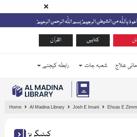
ل
کتابیں
القرآن
حانی علاج
شعبہ جات
رابطہ کیجئے
Home
Al Madina Library
Josh E Imani
Ehsas E Zimm
کیٹیگریز