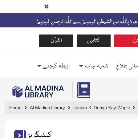
ل
کتابیں
القرآن
حانی علاج
شعبہ جات
رابطہ کیجئے
Home
Al Madina Library
Jaraim Ki Dunya Say Wapsi
کیٹیگریز