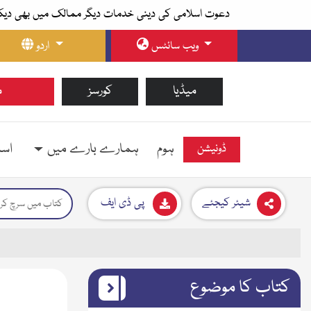
دعوت اسلامی کی دینی خدمات دیگر ممالک میں بھی دیک
ویب سائٹس
اردو
میڈیا
کورسز
م
ہوم
ہمارے بارے میں
اسل
ڈونیشن
شیئر کیجئے
پی ڈی ایف
کتاب کا موضوع