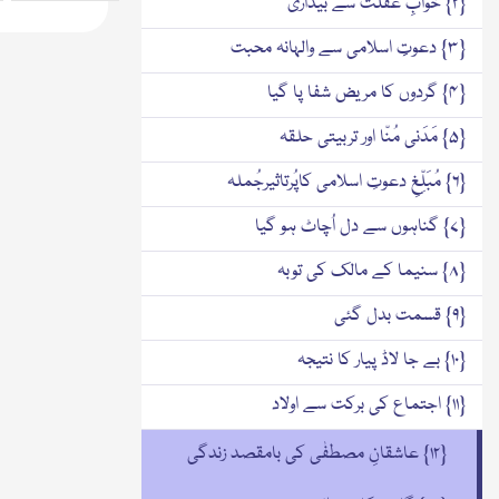
{۲} خوابِ غفلت سے بیداری
{۳} دعوتِِ اسلامی سے والہانہ محبت
{۴} گردوں کا مریض شفا پا گیا
{۵} مَدَنی مُنّا اور تربیتی حلقہ
{۶} مُبَلِّغِ دعوتِ اسلامی کاپُرتاثیرجُملہ
{۷} گناہوں سے دل اُچاٹ ہو گیا
{۸} سنیما کے مالک کی توبہ
{۹} قسمت بدل گئی
{۱۰} بے جا لاڈ پیار کا نتیجہ
{۱۱} اجتماع کی برکت سے اولاد
{۱۲} عاشقانِ مصطفٰی کی بامقصد زندگی