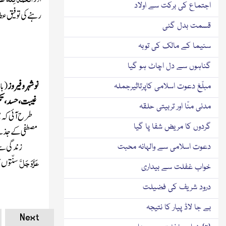
اجتماع کی برکت سے اولاد
رہنے کی توفیق عط
قسمت بدل گئی
سنیما کے مالک کی توبہ
گناہوں سے دل اچاٹ ہو گیا
نوشہرو فیروز
(با
مبلّغ دعوت اسلامی کاپرتاثیرجملہ
غیبت، حسد، تکب
مدنی منّا اور تربیتی حلقہ
طرح آئی کہ 
گردوں کا مریض شفا پا گیا
مصطفی کے جذبے 
زندگی سے 
دعوت اسلامی سے والہانہ محبت
عَزَّوَجَلَّ
سنّتوں 
خواب غفلت سے بیداری
درود شریف کی فضیلت
بے جا لاڈ پیار کا نتیجہ
Next