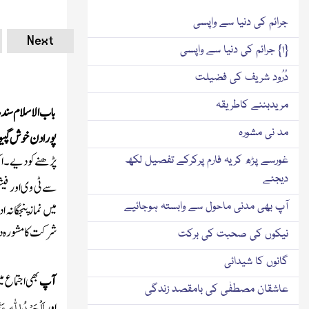
جرائم کی دنیا سے واپسی
Next
{۱} جرائم کی دنیا سے واپسی
دُرُود شریف کی فضیلت
مریدبننے کاطریقہ
باب الاسلام سند
مد نی مشورہ
پورا دن خوش گپیو
پڑھنے کو دیے۔ ای
غورسے پڑھ کریہ فارم پرکرکے تفصیل لکھ
دیجئے
سے ٹی وی
اور فی
آپ بھی مدنی ماحول سے وابستہ ہوجائیے
میں نماز پنجگانہ ا
شرکت کا مشورہ دیا
نیکوں کی صحبت کی برکت
گانوں کا شیدائی
آپ
بھی اجتماع 
عاشقان مصطفٰی کی بامقصد زندگی
اَلْحَمْدُ لِلّٰہ
عَز
اور