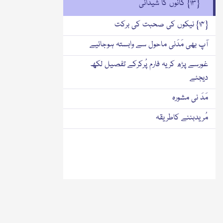
{۱۳} گانوں کا شیدائی
{۱۴} نیکوں کی صحبت کی برکت
آپ بھی مَدَنی ماحول سے وابستہ ہوجائیے
غورسے پڑھ کریہ فارم پُرکرکے تفصیل لکھ
دیجئے
مَدَ نی مشورہ
مُریدبننے کاطریقہ