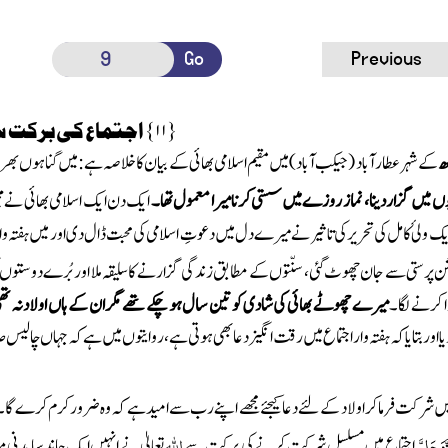
Go
Previous
{
۱۱
}
اجتماع کی برکت س
ھ
کے شہر عطار آباد
(جیکب آباد)
میں مقیم اسلامی بھائی کے بیان کا خلاصہ ہے: میں گناہوں بھری
ں میں گزار دینا، نماز روزے میں سستی کرنا میرا معمول تھا۔
ایک دن ایک اسلامی بھائی نے م
ک ولیٔ کامل کی تحریر کی تاثیر نے میرے دل میں دعوتِ اسلامی کی محبت ڈال دی اور میں ہف
شن پرستی سے جان چھوٹ گئی، سنّتوں کے مطابق زندگی گزارنے کا سلیقہ ملا اور بُرے دوستو
دا کرنے لگا۔
میرے چھوٹے بھائی کی شادی کو تین سال ہو چکے تھے مگر ان کے ہاں اولاد نہ تھی
 اور بتایا کہ ہفتہ وار اجتماع میں رقت انگیز دعا بھی ہوتی ہے، روایتوں میں ہے کہ جہاں چالی
میں شرکت فرما کر اولاد کے لئے دعا کیجئے مجھے اپنے رب سے امید ہے کہ وہ ضرور کرم کرے گ
َّوَجَلَّ
اللہ
اجتماع میں مسلسل شرکت کرنے کی برکت سے
تعالیٰ نے انہیں ایک چاند سا مدنی منا