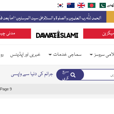
ھئے
یگزین
مدنی چین
امی سروسز
سماجی خدمات
خبریں اور اپڈیٹس
رو
سرچ
جرائم کی دنیا سے واپسی
کریں
Page 9