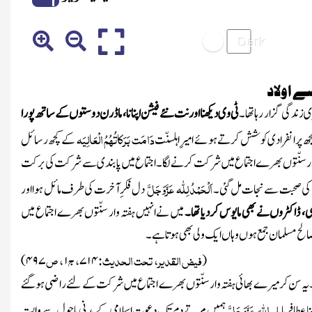
ے اولاد
 زندگی گزار رہا تھا۔
ٹی وی دیکھنا اور نت نئے فیشن اپنانا، ماڈرن دوستوں کے ساتھ پورا
دَامَت بَرَکاتُہُمُ الْعَالِیَہ
جھ پر انفرادی کوشش کرتے ہوئے امیرِ اہلسنّت
کے کچھ رسائل
تہ وارسنّتوں بھرے اجتماع میں شرکت کرنے لگا۔ اجتماع میں پابندی سے شرکت کی برکت
اَلْحَمْدُ لِلّٰہ
عَزَّوَجَلَّ
ں کی صحبت سے نجات مل گئی۔
دل فکرِ آخرت کی طرف مائل ہوا اور
، ڈاکٹروں نے بھی مایوس کر دیا تھا۔
میں نے انہیں ہفتہ وار سنّتوں بھرے اجتماع میں
س صالح مسلمان جمع ہوں وہاں ایک ولی بھی ہوتاہے۔
فیض القدیر، تحت الحدیث:
، ج
، ص
۴۹۷)
۱
۷۱۴
(
ا۔ یہ سن کر میرے بھائی ہفتہ وار سنّتوں بھرے اجتما ع میں شرکت کے لئے راضی ہوگئے
اللہ
عَزَّوَجَلَّ
 عطا فرمایا۔
ہمیں مرتے دم تک دعوتِ اسلامی کے مدنی ماحول سے وابستہ