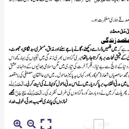
ے صد قے ہماری مغفِرت ہو۔
ٰی عَلٰی محمَّد
مقصد زندگی
ہ ہے کہ
میں فلمیں ڈرامے دیکھنے، گانے باجے سننے اور مذاق، مسخری، بدنگاہی، جھوٹ،
تی لمحات برباد کرتا جا رہا تھا
میری گناہوں بھری زندگی میں نیکیوں کی بہار کچھ اس
ا کے لالچ سے بے نیاز، فکرآخرت کی تیاری میں مگن اسلامی بھائیوں کے والہانہ عشقِ
مجھ سا عصیاں شعار
(گنہگار)
اور کہاں یہ پاکیزہ ماحول۔ میں ان عاشقانِ مصطفی کی بامقصد
اَلْحَمْدُ لِلّٰہ
یں مدنی انقلاب برپا کردیا۔ میں نے اس مدنی ماحول کو اپنانے کی نیت کر لی۔
اَلْحَمْدُلِلّٰہ
عَزَّوَجَلَّ
ھر پلٹ کر میں نے دوبارہ مذکورہ
گناہوں کی طرف نظر نہ کی۔
مجھے
نمازوں کی پابندی نصیب ہوئی، خوفِ خدا،