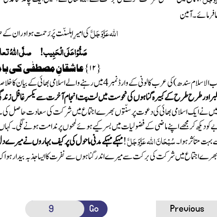
ا فرمائے۔ آمین
اللہ
عَزَّوَجَلَّ
کی امیرِاہلسنّت پَررَحمت ہواوران ک
صَلُّوْاعَلَی الْحَبِیب! صلَّی اللہُ تعال
{
۱۲
}
عاشقانِ مصطفٰی کی با
ب الاسلام سندھ)
کی عرب کالونی کے وارڈ نمبر
4
میں رہنے والے اسلامی بھائی کے بیان کاخلاص
ر اور طرح طرح کے کبیرہ گناہوں کی نحوست میں لت پت انجام آخرت سے یکسر غافل زندگی کے قیم
میں نے ایک اسلامی بھائی کی دعوت پر سنّتوں بھرے اجتماع میں شرکت کی سعادت حاصل کی۔ دنی
کودیکھ کر مجھے اپنے ماضی کے فضولیات میں بسر کیے ہوئے لمحوں پر ندامت ہونے لگی۔ کہاں 
سُبْحَانَ اللہ
عَزَّوَجَلَّ
بہت متأثر ہوا۔
!
مہکے مہکے مدنی ماحول کی پر کیف بہاروں نے میرے دل م
بھرے اجتماع میں شرکت کی برکت سے میرے اندر گناہوں سے نفرت کا ایسا جذبہ بیدار ہوا کہ پ
Go
Previous