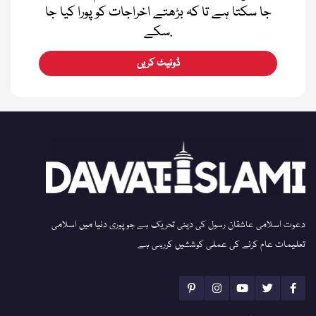
جا سکتا ہے تا کہ بڑھتے اخراجات کو پورا کیا جا
سکے.
ڈونیٹ کریں
دعوت اسلامی عاشقان رسول کی دینی تحریک ہے جو پوری دنیا میں اسلامی
تعلیمات عام کرنے کی عملی کوششیں کررہی ہے