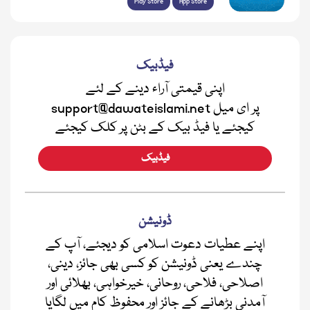
Play Store
App Store
فیڈبیک
اپنی قیمتی آراء دینے کے لئے
support@dawateislami.net پر ای میل
کیجئے یا فیڈ بیک کے بٹن پر کلک کیجئے
فیڈبیک
ڈونیشن
اپنے عطیات دعوت اسلامی کو دیجئے، آپ کے
چندے یعنی ڈونیشن کو کسی بھی جائز، دینی،
اصلاحی، فلاحی، روحانی، خیرخواہی، بھلائی اور
آمدنی بڑھانے کے جائز اور محفوظ کام میں لگایا