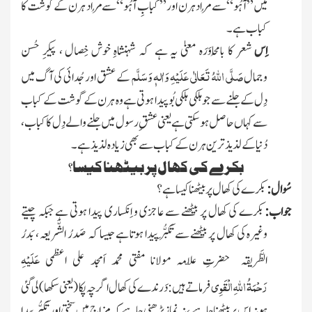
میں ”آہُو“سے مُراد ہرن اور ” کبابِ آہُو“سے مُراد ہرن کے گوشت کا
کباب ہے ۔
اِس
شعر کا بامُحاوَرَہ معنیٰ یہ ہے کہ شہنشاہِ خوش خِصال ، پیکرِ حُسن
صَلَّی اللّٰہُ تَعَالٰی عَلَیْہِ وَاٰلہٖ وَسَلَّم
وجمال
کے عشق اور جُدائی کی آگ میں
دِل کے جلنے سے جو ہلکی ہلکی بُو پیدا ہوتی ہے وہ ہرن کے گوشت کے کباب
سے کہاں حاصل ہو سکتی ہے یعنی عشقِ رسول میں جلنے والے دِل کا کباب ،
دُنیا کے لذیذ تر ین ہرن کے کباب سے بھی زیا د ہ لذیذ ہے ۔
بکرے کی کھال پر بیٹھنا کیسا؟
سُوال:
بکرے کی کھال پر بیٹھنا کیسا ہے ؟
جواب:
بكرے کی کھال پر بیٹھنے سے عاجزی و اِنکساری پیدا ہوتی ہے جبکہ چیتے
وغیرہ کی کھال پر بیٹھنے سے تَکَبُّر پیدا ہوتا ہے جیسا کہ صَدرُ الشَّریعہ ، بَدرُ
عَلَیْہِ
الطَّریقہ حضرتِ علّامہ مولانا مفتی محمد اَمجد علی اعظمی
رَحْمَۃُ
اللّٰہ
ِالْقَوِی
فرماتے ہیں:دَرندے کی کھال اگرچہ پکا
( یعنی سکھا )
لی گئی
ہو نہ اس پر بیٹھنا چاہیے ، نہ نماز پڑھنی چاہیے کہ مِزاج میں سختی اور تَکَبُّر پیدا