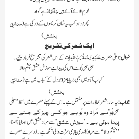
جَآءُوۡکَ
مجرم بُلائے آئے ہیں
ہے گواہ
حدائقِ
پھر رَد ہو کب یہ شان کریموں کے دَر کی ہے
(
بخشش
)
ایک شعر کی تشریح
عَلَیْہِ رَحْمَۃُ رَبِّ الْعِزَّت
سُوال:
اعلیٰ حضرت
کے اس شعر کی تشریح فرما دیجیے ۔
جلی جلی بُو سے اس کی پیدا ہے سوزش عشق چشم والا
حدائقِ
کبابِ آہُو میں بھی نہ پایا مَزا جو دل کے کباب میں ہے
(
بخشش
)
جواب:
یہ سارا شعر مُحاوَرات پر مشتمل ہے ۔ ا س کے پہلے مِصرے میں لفظ ”جلی
جلی
بُو“سے مُراد وہ بُو ہے جو کسی چیز کے جلنے سے
سے مُراد عشق میں جلنا یا پگھلنا ،
پیدا ہوتی ہے ۔ ”سوزش عشق“
” چشم والا“سے مُراد بُلندی یا ذِی عزّت والی آنکھ ہے ۔ دُوسرے مِصرے