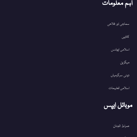
اہم معلومات
سماجی اور فلاحی
کتابیں
اسلامی ایونٹس
میگزین
دینی سرگرمیاں
اسلامی تعلیمات
موبائل ایپس
صراط الجنان