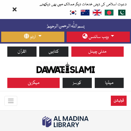
دعوت اسلامی کی دینی خدمات دیگر ممالک میں بھی دیکھئے
ویب سائٹس
اردو
مدنی چینل
کتابیں
القرآن
میڈیا
کورسز
میگزین
ڈونیشن