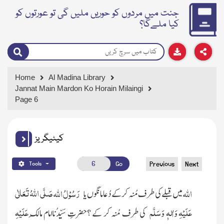
جنت میں مردوں کو حوریں ملیں گی تو عورتوں کو
کیا ملےگا؟
Home
Al Madina Library
Jannat Main Mardon Ko Horain Milaingi
Page 6
کیٹیگریز
Go
Previous
Next
Tools
صَلَّی اللّٰہُ تَعَالٰی
اللہ
رَسُوْلُ
اللہ
میں قبلے کی طرف مُنہ کر کے دُعا مانگوں یا
عَلَیْہِ وَاٰلہٖ وَسَلَّم
عَلَیْہِ
کی طرف مُنہ کر کے ؟
حضرتِ سَیِّدُناامام مالِک