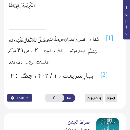
Book Topic
وَ
الْکَرِیْم
رَضِیَ
اللّٰہُ
شفا
فصل واعلم ان حرمةَ النبی
[1]
صَلَّی اللّٰہُ تَعَالٰی عَلَیْہِ وَاٰلہٖ
،
بعد موته
الخ
الجزء
ص
مركز
وَسَلَّم
۴۱
،
۲
:
،
...
اهلسنت
بركات
رضا هند
[2]
بہارِشریعت ،
۱ / ۴۰۲
، حِصّہ :
۲
Go
Previous
Next
Tools
صراط الجنان
موبائل ایپلیکیشن