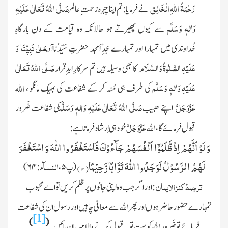
رَحْمَۃُ
اللّٰہ
ِالْخَالِق
صَلَّی اللّٰہُ تَعَالٰی عَلَیْہِ
نے فرمایا:تم اپنا چہرہ رَحمتِ عالَم
وَاٰلہٖ وَسَلَّم
سے کیوں پھیرتے ہو حالانکہ وہ قیامت کے دن بارگاہِ
عَلٰی نَبِیِّنَا وَ
خُداوندی میں تمہارا اور تمہارے جَدِّ اَمجد حضرتِ
سَیِّدُنا
آدم
عَلَیْہِ الصَّلٰوۃُ وَالسَّلَام
صَلَّی اللّٰہُ تَعَالٰی
کا بھی وسیلہ ہیں تم سرکارِ ابدِقرار
عَلَیْہِ وَاٰلہٖ وَسَلَّم
اللہ
کی طرف ہی مُنہ کر کے شفاعت کی بھیک مانگو ،
عَزَّوَجَلَّ
صَلَّی اللّٰہُ تَعَالٰی عَلَیْہِ وَاٰلہٖ وَسَلَّم
اپنے
حبیب
کی شفاعت ضَرور
عَزَّوَجَلَّ
اللہ
قبول فرمائے گا ،
خود ہی اِرشاد فرماتا ہے :
وَ لَوْ اَنَّهُمْ اِذْ ظَّلَمُوْۤا اَنْفُسَهُمْ جَآءُوْكَ فَاسْتَغْفَرُوا اللّٰهَ وَ اسْتَغْفَرَ
لَهُمُ الرَّسُوْلُ لَوَجَدُوا اللّٰهَ تَوَّابًا رَّحِیْمًا(
۶۴
)
پ
النسآء
)
۶۴
:
،
۵
(
ترجمهٔ كنز الايمان
:
اور اگر جب وہ اپنی جانوں پر ظلم کریں تو اے محبوب
اللّٰہ
تمہارے حضور حاضر ہوں اور پھر
سے معافی چاہیں اور رسول ان کی شفاعت
[1]
)
(
اللّٰہ
فرمائے تو ضَرور
کو بہت توبہ قبول کرنے والا مہربان پائیں ۔