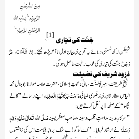
مِنَ الشَّیْطٰنِ
ط
الرَّجِیْمِ
بِسْمِ
اللہ
ط
الرَّحْمٰنِ الرَّ حِیْم
[1]
؎
جَنّت کی تیّاری
اِنْ شَآءَ
اللہ
عَزَّ
شیطٰن لاکھ سُستی دلائے یہ تحریری بیان اوّل تا آخر پڑھ لیجئے۔
وَجَلَّ
جنّت کی تیاری کی خوب رغبت حاصل ہو گی۔
دُرُود شریف کی فضیلت
شیخ ِطریقت، امیر ِاَہلسنّت، با نی ٔدعوتِ اِسلامی، حضرت علامہ مولانا ابوبلال محمد
دَامَتْ بَرَکاتُہُمُ الْعَالِیَہ
الیاس عطارقادِری رَضَوی ضیائی
اپنے رسالے ’’کالے
بچھو ‘‘کے صفحہ
1
پرنقل کرتے ہیں :
صَلَّی اللہ تَعَالٰی عَلَیْہِ وَاٰلِہٖ
’’ سرکار ِمدینہ، راحتِ قلب وسینہ، صاحبِ معطَّر پسینہ
وَسَلَّمَ
نے ارشاد فرمایا : ’’اے لوگو! بے شک بروزِ قِیامت اس کی دَہشتوں