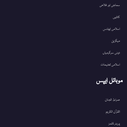
سماجی اور فلاحی
کتابیں
اسلامی ایونٹس
میگزین
دینی سرگرمیاں
اسلامی تعلیمات
موبائل ایپس
صراط الجنان
القرآن الکریم
پریئر ٹائمز