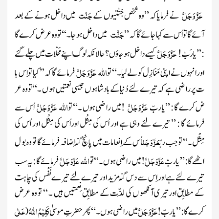
عَزَّ وَجَلَّ
جَنّت
نے فرمایاکہ ’’وہ شخص جَنّتیوں کے
میں داخل ہونے کے بعد
جَنَّت
آئے گا تو اُس سے کہا جائے گاکہ’’
میں داخل ہوجا۔‘‘تو وہ عر ض کر ے گا
عَزَّ وَجَلَّ
: ’’یا ر َ بّ !
کیسے داخل ہوجاؤں ؟ حالانکہ لوگ اپنے مَحلّا ت میں چلے گئے
اللّٰہ
عَزَّ وَجَلَّ
اور انہوں نے اپنی مَنَا زِل کو لے لیا۔‘‘ تو
فرمائے گاکہ’’ کیا تو اِس با
ت پر را ضی ہے کہ تیرے لئے دُنیاکے بادشاہو ں جیسی نعمتیں ہو ں ۔‘‘تو وہ عر
عَزَّ وَجَلَّ
اللّٰہ
عَزَّ وَجَلَّ
ض کر ے گا : ’’یا ربّ
!میں را ضی ہوں ۔‘‘ تو
اُس سے
فرمائے گا : ’’ تیرے لئے وہی ہے اور اُس کی مِثْل اوراُس کی مِثْل اور اُس کی
عَزَّ وَجَل
مِثْل۔‘‘ تو جب ربّ
اُس کے اِنعا مات میں پانچ گُنا اِضافہ فرمائے گا تو وہ بو ل
عَزَّ وَجَلَّ
اللّٰہ
عَزَّ وَجَلَّ
اٹھے گا : ’’ یا ربّ
! میں را ضی ہوں ۔‘‘تو
فرمائے گا : یہ سب
تیرے لئے ہے اور اِس سے دس گُنا مزید اور تیرے لئے تیر ے نَفْس کی چاہت
کے مُطابِق اورتیر ی آنکھو ں کی لَذّت کے مُطابِق نِعمتیں ہیں ۔ ‘‘ تو وہ عرض
عَزَّ وَجَلَّ
کَلِیْمُ اللّٰہُ
عَلٰی
کرے گا : ’’ یاربّ!
میں راضی ہو ں ۔‘‘ پھر حضرتِ مو سیٰ
(