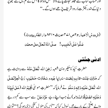
اورحساب کتاب سے جلد نَجات پانے والا شخص وہ ہوگا جس نے تم میں سے مجھ پر
دنیا کے اندر بکثرت دُرود شریف پڑھے ہوں گے ۔‘‘
فردوسُ الْاخبار ج
ص
دار الفکر بیروت
(
۲
۴۷۱
حدیث
۸۲۱۰
)
صَلُّو ا عَلَی الْحَبِیب
صلَّی اللّٰہُ تعالٰی علٰی محمَّد
!
ادنٰی جنّتی
رَضِیَ اللہ تَعَالٰی عَنْہُ
حضرتِ سَیِّدُ نا مُغِیر ہ بن شعبہ
سے رِو ایت ہے
مَالِکِ جَنّت
قاسِمِ نِعْمَت
سَراپا جُود و سَخَاوَت
مَحْبُوبِ رَبُّ الْعِزَّت
صَلَّی
کہ
،
،
،
اللہ تَعَالٰی عَلَیْہِ وَاٰلِہٖ وَسَلَّمَ
کَلِیْمُ اللّٰہ
عَلٰی نَبِیِّنَا
نے فرمایاکہ’’ حضرتِ
مو سیٰ
(
وَعَلَیْہِ الصَّلٰوۃُوَالسَّلام
عَزَّ وَجَلَّ
)
نے جب اپنے ربّ
سے سب سے کم درجے
اللّٰہ
والے جنّتی کے بارے میں سُوال کیا کہ’’ اُس کی منزل کتنی بڑی ہوگی؟ ‘‘تو