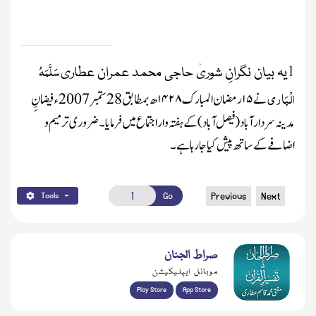
سَلَّمَہُ
یہ بیان نگرانِ شوریٰ حاجی محمد عمران عطاری
الْبَاری
نے
۱۵
رمضان المبارک
۱۴۲۸
ھ بمطابق 28ستمبر 2007 ء فیضانِِ
مدینہ سردار آباد(فیصل آباد) کے ہفتہ وار اجتماع میں فرمایا ۔ضروری ترمیم و
اضافے کے ساتھ پیش کیا جا رہا ہے۔
Go
Previous
Next
Tools
صراط الجنان
موبائل ایپلیکیشن
Play Store
App Store