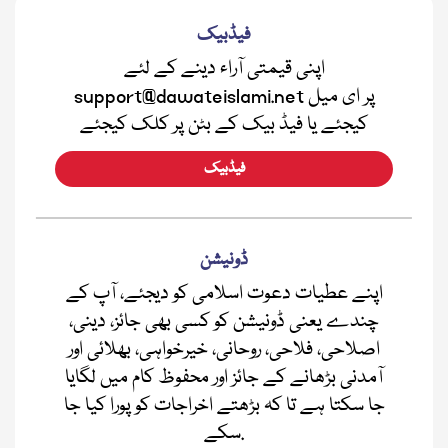
فیڈبیک
اپنی قیمتی آراء دینے کے لئے
support@dawateislami.net پر ای میل
کیجئے یا فیڈ بیک کے بٹن پر کلک کیجئے
فیڈبیک
ڈونیشن
اپنے عطیات دعوت اسلامی کو دیجئے، آپ کے
چندے یعنی ڈونیشن کو کسی بھی جائز، دینی،
اصلاحی، فلاحی، روحانی، خیرخواہی، بھلائی اور
آمدنی بڑھانے کے جائز اور محفوظ کام میں لگایا
جا سکتا ہے تا کہ بڑھتے اخراجات کو پورا کیا جا
سکے.