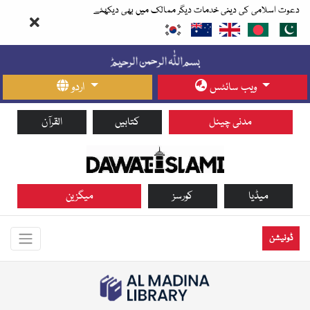
دعوت اسلامی کی دینی خدمات دیگر ممالک میں بھی دیکھئے
ویب سائٹس
اردو
مدنی چینل
کتابیں
القرآن
میڈیا
کورسز
میگزین
ڈونیشن