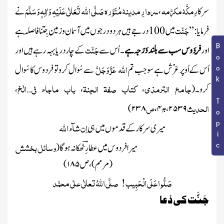
مکَّۂ مکرَّمہ
سردارِ مدینۂ مُنَوَّرہ
صَلَّی اللہ تَعَالٰی عَلَیْہِ وَاٰلِہٖ وَسَلَّمَ
سرکارِ
،
نے
جَنّت
فرمایا : ’’
میں
100
درجے ہیں ہر دو درجوں میں آسمان و زمین جِتنا فاصِلہ ہے
جَنّت
Book Topic
اور
فِردَوس سب سے بلند دَرَجہ ہے
۔ اُس سے
کے چار دریا بہہ رہے ہیں اور
اللّٰہ
عَزَّ وَجَلَّ
اُس کے اُوپر عَرْش ہے سو جب تم
سے سُوال کروتو
فردوس کا
سُوال
جامع الترمذی
کتاب صفۃ الجنۃ
باب ماجاء فی
الٰخ
کرو۔
(
،
،
…
،
الحدیث
ج
ص
)
۲۳۸
،
۴
،
۲۵۳۹
اِن شا
ء اللّٰہ
میری سرکار کے قدموں میں ہی
وسائل بخشش
میرا فردوس میں عطارؔ ِٹھکانہ ہوگا
(
(مرمم)، ص
۱۸۵
)
صَلُّو ا عَلَی الْحَبِیب
صلَّی اللّٰہُ تعالٰی علٰی محمَّد
!
جَنَّت کی دُعا