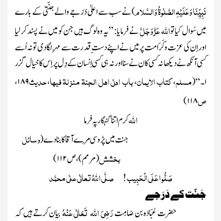
نَبِیِّنَا وَعَلَیْہِ الصَّلٰوۃُ وَالسَّلام
)
نے سب سے اعلیٰ دَرَجے والے جنّتی کے بارے
اللّٰہ
عَزَّ وَجَلَّ
میں سُوال کیا تو
نے فرمایا : ’’یہ وہ لوگ ہیں جن کو میں نے پسند کرلیا
اور اِن کی عزت وکَرَامت پر میں نے اپنے دست ِقد رت سے مُہر لگادی تو نہ اُسے
کسی آنکھ نے دیکھا نہ کسی کان نے سنا اور نہ ہی کسی اِنسا ن کے دِل پر اِس کا خیال گزر
مسلم
کتاب الایمان
باب ادنی اھل الجنۃ منز لۃ فیھا
حدیث
ا۔‘‘
(
،
،
،
۱۸۹
،
ص
)
۱۱۸
اللّٰہ
کرم اتنا گنہگار پہ فرما
وسائل
جنت میں پڑوسی مِرے آقا کا بنا دے
(
بخشش
(مرمم)، ص
۱۱۲
)
صَلُّو ا عَلَی الْحَبِیب
صلَّی اللّٰہُ تعالٰی علٰی محمَّد
!
جَنّت کے دَرَجے
رَضِیَ اللہ تَعَالٰی عَنْہُ
حضرت عُبَادَہ بن صَامِت
بیان کرتے ہیں کہ