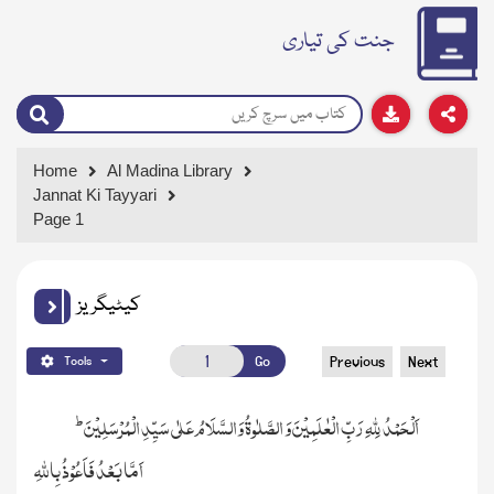
جنت کی تیاری
Home
Al Madina Library
Jannat Ki Tayyari
Page 1
کیٹیگریز
Go
Previous
Next
Tools
ط
اَلْحَمْدُ لِلّٰہِ رَبِّ الْعٰلَمِیْنَ وَ الصَّلٰوۃُ وَالسَّلَامُ عَلٰی سَیِّدِ الْمُرْسَلِیْنَ
اَمَّا بَعْدُ فَاَعُوْذُ بِاللّٰہِ