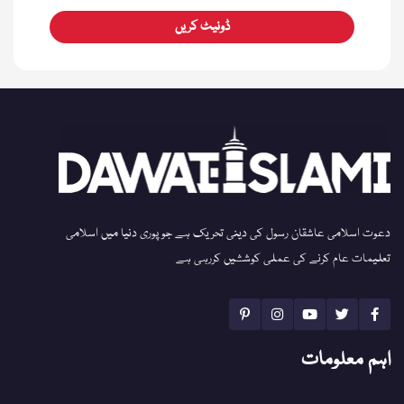
ڈونیٹ کریں
دعوت اسلامی عاشقان رسول کی دینی تحریک ہے جو پوری دنیا میں اسلامی
تعلیمات عام کرنے کی عملی کوششیں کررہی ہے
اہم معلومات