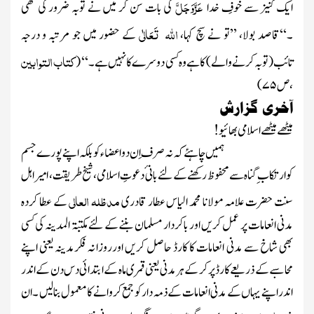
عَزَّوَجَلَّ
ایک کنیز سے خوفِ خدا
کی بات سن کر میں نے توبہ ضرور کی تھی
اللہ تَعَالٰی
۔‘‘قاصد بولا، ’’تو نے سچ کہا،
کے حضور میں جو مرتبہ و درجہ
کتاب التوابین
تائب
(توبہ کرنے والے)
کا ہے وہ کسی دوسرے کا نہیں ہے۔‘‘
(
، ص
۷۵
)
آخری
گزارش
میٹھے میٹھے اسلامی بھائیو!
ہمیں چاہئے کہ نہ صر ف اِن دو اعضا ء کو بلکہ اپنے پورے جسم
کو ارتکاب ِ گناہ سے محفوظ رکھنے کے لئے بانی ٔدعوتِ اسلامی، شیخ طریقت، امیر اہل
مدظلہ العالی
سنت حضرت علامہ مولانا محمد الیاس عطار قادری
کے عطا کردہ
مدنی انعامات پر عمل کریں اور باکردار مسلمان بننے کے لئے مکتبۃ المدینہ کی کسی
بھی شاخ سے مدنی انعامات کا کارڈ حاصل کریں اورروزانہ فکرمدینہ یعنی اپنے
محاسبے کے ذریعے کارڈ پر کر کے ہر مدنی یعنی قمری ماہ کے ابتدائی دس دن کے اندر
اندر اپنے یہاں کے مدنی انعامات کے ذمہ دار کو جمع کروانے کا معمول بنا لیں ۔ان