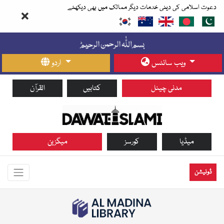
دعوت اسلامی کی دینی خدمات دیگر ممالک میں بھی دیکھئے
ویب سائٹس
اردو
مدنی چینل
کتابیں
القرآن
میڈیا
کورسز
میگزین
ڈونیشن