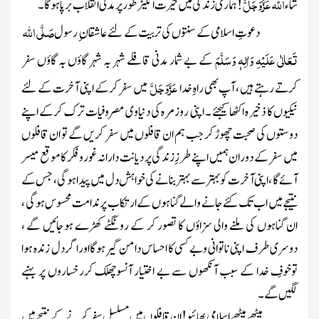
اللہ
عَزَّوَجَلَّ
شاء
! ہماری زندگی میں حیرت انگیز طور پر مدنی انقلاب برپا ہوگا ۔
صَلَّی اللہ
دعوتِ اسلامی کے سنتوں کی تربیت کے لئے عاشقان ِ رسول
تَعَالٰی عَلَیْہِ وَاٰلِہٖ وَسَلَّمَ
کے بے شمار مدنی قافلے شہر بہ شہر گاؤں بہ گاؤں سفر
عَزَّوَجَلَّ
کرتے رہتے ہیں ، آپ بھی راہِ خدا
میں سفر کرکے اپنی آخرت کے لئے
نیکیوں کا ذخیرہ اکٹھا کیجئے ۔ اپنی روزمرہ کی دنیاوی مصروفیات ترک کرکے اپنے
دوستوں کی صحبت چھوڑ کر جب ہم ان قافلوں میں سفر کریں گے تو ان قافلوں
میں سفر کے دوران ہمیں اپنے طرزِزندگی پر دیانت دارانہ غوروفکر کا موقع میسر
آئے گا ، اپنی آخرت کو بہتر سے بہتر بنانے کی خواہش دل میں پیدا ہوگی، جس کے
نتیجے میں اب تک کئے جانے والے گناہوں کے ارتکاب پر ندامت محسوس ہوگی ،
ان گناہوں کی ملنے والی سزاؤں کا تصور کر کے رونگٹے کھڑے ہوجائیں گے ،
دوسری طرف اپنی ناتوانی وبے کسی کا احساس دامن گیر ہوگااوراگر دل زندہ ہوا
توخوفِ خدا کے سبب آنکھوں سے بے اختیار آنسوچھلک کررخساروں پر بہنے
لگیں گے۔
میٹھے میٹھے اسلامی بھائیو!ان قافلوں میں مسلسل سفر کرنے کے نتیجے میں