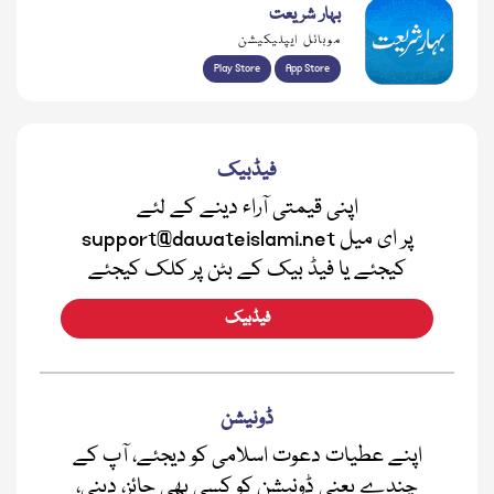
بہار شریعت
موبائل ایپلیکیشن
Play Store
App Store
فیڈبیک
اپنی قیمتی آراء دینے کے لئے
support@dawateislami.net پر ای میل
کیجئے یا فیڈ بیک کے بٹن پر کلک کیجئے
فیڈبیک
ڈونیشن
اپنے عطیات دعوت اسلامی کو دیجئے، آپ کے
چندے یعنی ڈونیشن کو کسی بھی جائز، دینی،