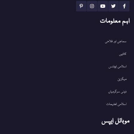
اہم معلومات
سماجی اور فلاحی
کتابیں
اسلامی ایونٹس
میگزین
دینی سرگرمیاں
اسلامی تعلیمات
موبائل ایپس