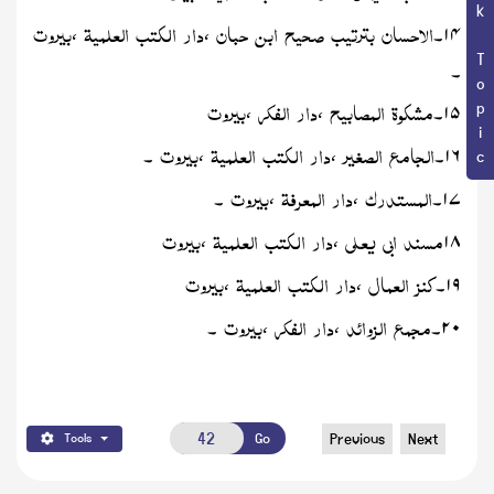
Book Topic
الاحسان
بترتیب
صحیح
ابن
حبان
دار
الکتب
العلمیۃ
بیروت
۱۴
۔
،
،
۔
مشکوۃ
المصابیح
دار
الفکر
بیروت
۱۵
۔
،
،
الجامع
الصغیر
دار
الکتب
العلمیۃ
بیروت
۱۶
۔
،
،
۔
المستدرک
دار
المعرفۃ
بیروت
۱۷
۔
،
،
۔
مسند
ابی
یعلی
دار
الکتب
العلمیۃ
بیروت
،
،
۱۸
کنز
العمال
دار
الکتب
العلمیۃ
بیروت
۱۹
۔
،
،
مجمع
الزوائد
دار
الفکر
بیروت
۲۰
۔
،
،
۔
Go
Previous
Next
Tools