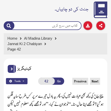
جنت کی دو چابیاں۔
Home
Al Madina Library
Jannat Ki 2 Chabiyan
Page 42
کیٹیگریز
Go
Previous
Next
Tools
عَزَّوَجَلَّ
کی کچھ بھی عبادت نہیں کی ، پھر یہ بادل تیرے سر پر کس طرح سایہ فگن
ہو گیا؟تو مجھے اپنا حال سنا۔‘‘نوجوان نے کہا ، ’’اور تو مجھے کچھ معلوم نہیں لیکن