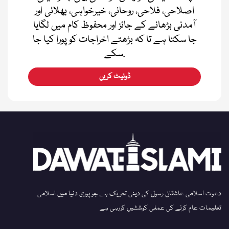
اصلاحی، فلاحی، روحانی، خیرخواہی، بھلائی اور
آمدنی بڑھانے کے جائز اور محفوظ کام میں لگایا
جا سکتا ہے تا کہ بڑھتے اخراجات کو پورا کیا جا
سکے.
ڈونیٹ کریں
دعوت اسلامی عاشقان رسول کی دینی تحریک ہے جو پوری دنیا میں اسلامی
تعلیمات عام کرنے کی عملی کوششیں کررہی ہے