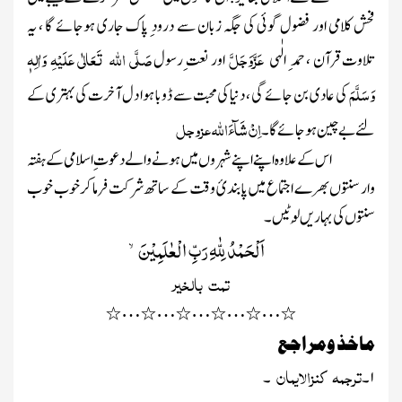
فحش کلامی اور فضول گوئی کی جگہ زبان سے درود ِ پاک جاری ہوجائے گا ، یہ
عَزَّوَجَلَّ
صَلَّی اللہ تَعَالٰی عَلَیْہِ وَاٰلِہٖ
تلاوت قرآن ، حمد ِ الٰہی
اور نعت ِرسول
وَسَلَّمَ
کی عادی بن جائے گی ، دنیا کی محبت سے ڈوبا ہوا دل آخرت کی بہتری کے
اِنْ شَآءَاللہ
عزوجل
لئے بے چین ہوجائے گا ۔
اس کے علاوہ اپنے اپنے شہروں میں ہونے والے دعوت ِ اسلامی کے ہفتہ
وار سنتوں بھرے اجتماع میں پابندیٔ وقت کے ساتھ شرکت فرما کر خوب خوب
سنتوں کی بہاریں لُوٹیں ۔
اَلْحَمْدُ لِلّٰهِ رَبِّ الْعٰلَمِیْنَۙ
تمت
بالخیر
…
…
…
…
…
٭
٭
٭
٭
٭
٭
ماخذ ومراجع
ترجمہ
کنزالایمان
۱
۔
۔