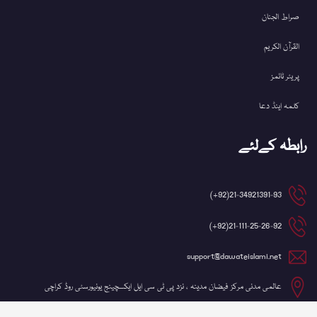
صراط الجنان
القرآن الکریم
پریئر ٹائمز
کلمہ اینڈ دعا
رابطہ کےلئے
21-34921391-93(92+)
21-111-25-26-92(92+)
support@dawateislami.net
عالمی مدنی مرکز فیضان مدینہ ، نزد پی ٹی سی ایل ایکسچینج یونیورسٹی روڈ کراچی