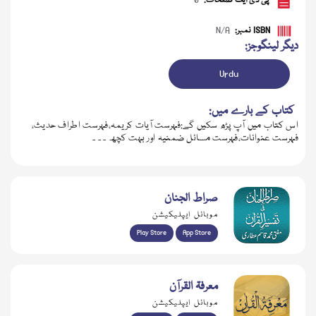
پی ڈی ایف صفحات:
0
ISBN نمبر:
N/A
دیگر لینگوجز:
Urdu
کتاب کے بارے میں:
اس کتاب میں آپ پڑھ سکیں گے:فہرست آیات کریمہ،فہرست اطراف حدیث،
فہرست عنوانات،فہرست مسائل ضمنیہ اور بہت کچھ ۔ ۔ ۔
ڈاؤن لوڈ کریں
صراط الجنان
موبائل ایپلیکیشن
Play Store
App Store
معرفۃ القرآن
موبائل ایپلیکیشن