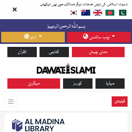
دعوت اسلامی کی دینی خدمات دیگر ممالک میں بھی دیکھئے
ویب سائٹس
اردو
مدنی چینل
کتابیں
القرآن
میڈیا
کورسز
میگزین
ڈونیشن