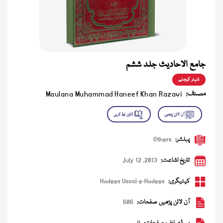
جامع الاحادیث جلد ششم
شیئر کیجئے
مصنف:
Maulana Muhammad Haneef Khan Razavi
پبلشر:
Others
تاریخ اشاعت:
July 12 ,2013
کیٹیگری:
Hadees Usool-e-Hadees
آن لائن پڑھیں صفحات:
606