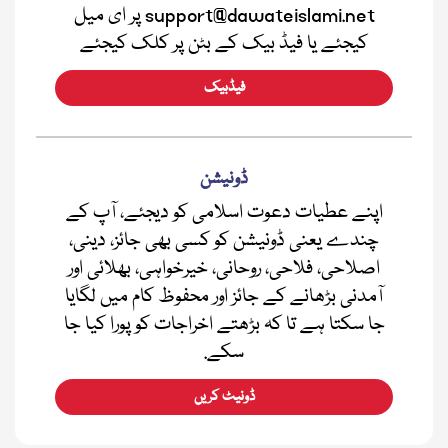
support@dawateislami.net پر ای میل
کیجئے یا فیڈ بیک کے بٹن پر کلک کیجئے
فیڈبیک
ڈونیشن
اپنے عطیات دعوت اسلامی کو دیجئے، آپ کے
چندے یعنی ڈونیشن کو کسی بھی جائز، دینی،
اصلاحی، فلاحی، روحانی، خیرخواہی، بھلائی اور
آمدنی بڑھانے کے جائز اور محفوظ کام میں لگایا
جا سکتا ہے تا کہ بڑھتے اخراجات کو پورا کیا جا
سکے.
ڈونیٹ کریں