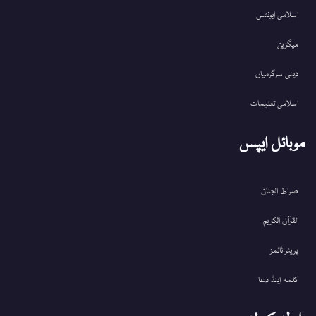
اسلامی ایونٹس
میگزین
دینی سرگرمیاں
اسلامی تعلیمات
موبائل ایپس
صراط الجنان
القرآن الکریم
پریئر ٹائمز
کلمہ اینڈ دعا