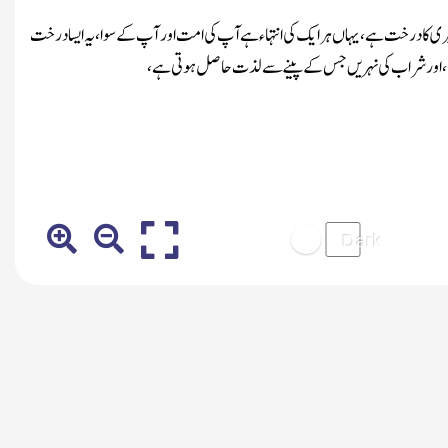
 بیری کا درخت ہے ، یہاں ہر ایک کی انتہاء ہے آپ کی امت اور آ پ کے سوا ، یہ ایسا درخت
 بدلتا ، اور شراب کی نہریں جس کے پینے سے لذت حاصل ہوتی ہے ،