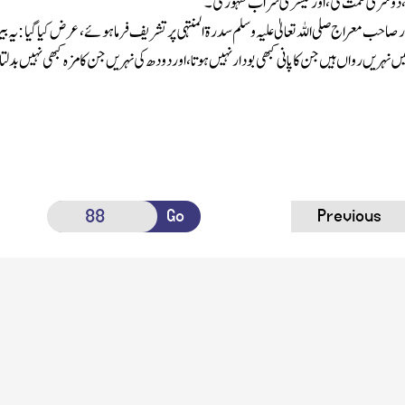
 دوسری نعمت کی ، اور تیسری شراب طہور کی ۔
ر صاحب معراج
صلی اللہ تعالیٰ علیہ وسلم سدرۃ المنتہی پر تشریف فرماہوئے ، عرض کیا گیا : یہ
ں نہریں رواں ہیں جن کا پانی کبھی بودار نہیں ہوتا ، اور دودھ کی نہریں جن کا مزہ کبھی نہیں
Go
Previous