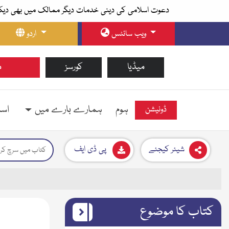
دعوت اسلامی کی دینی خدمات دیگر ممالک میں بھی دیک
ویب سائٹس
اردو
میڈیا
کورسز
م
ہوم
ہمارے بارے میں
اسل
ڈونیشن
شیئر کیجئے
پی ڈی ایف
کتاب کا موضوع