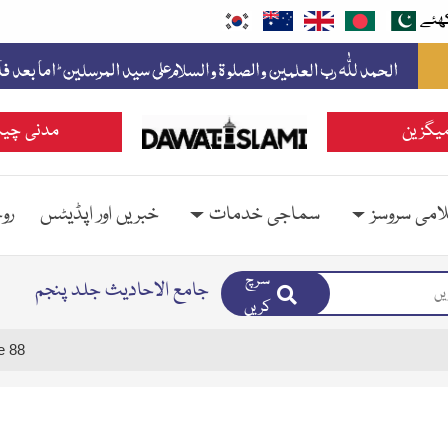
ھئے
یگزین
مدنی چین
امی سروسز
سماجی خدمات
خبریں اور اپڈیٹس
رو
سرچ
جامع الاحادیث جلد پنجم
کریں
e 88