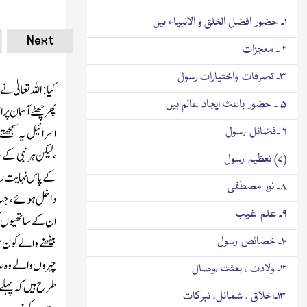
۱۔ حضور افضل الخلق و الانبیاء ہیں
Next
۲ ۔ معجزات
۳۔ تصرفات واختیارات رسول
کیا : اللہ تعالیٰ 
۵ ۔ حضور باعث ایجاد عالم ہیں
پھر چھٹے آسمان 
اسرائیل یہ سمجھت
۶ ۔فضائل رسول
،لیکن ہر نبی کے 
(۷) تعظیم رسول
کے پاس نہایت روش
۸۔ نور مصطفی
داخل ہوئے ، جب وہ
۹۔ علم غیب
ان کے ساتھیوں کی
بیٹھنے والے کون ہ
۱۰۔ خصائص رسول
چہروں والے وہ صاح
۱۲۔ ولادت ، بعثت ،وصال
طرح ہیں کہ پہلے
۱۳۔اخلاق ، شمائل، تبرکات