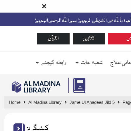
ل
کتابیں
القرآن
حانی علاج
شعبہ جات
رابطہ کیجئے
Home
Al Madina Library
Jame Ul Ahadees Jild 5
Pag
کیٹیگریز