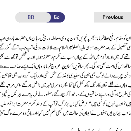
Go
Previous
نے ان کو مقام رفیع عطا فرمایا: پھر پانچویں آسمان پر وہی معاملہ در پیش رہا ، یہاں حضرت ہارون ع
پر اسی تفصیل کے بعدحضرت موسی علیہ الصلوٰۃ و السلام سے ملاقات ہوئی ، آپ جب آگے گزر گئ
ے تھے کہ میں اولاد آدم میں اللہ کے یہاں سب سے مکرم و معزز ہوں اور یہ شخص تو مجھ سے بھی
ساتھ اس کی امت بھی ہو گی ۔ پھر ساتویں آسمان پر عروج فرمایا ، وہاں ایک ایسے صاحب سے م
ن چہرے والے لوگ بھی جن کی سفیدی کاغذ کے مثل تھی ، اور ایک گروہ ایسا بھی تھا جن کے 
اں سے نکلے تو ان کا رنگ کچھ کھل گیا تھا ، پھر دوسری نہر میں داخل ہو گئے ، اس مرتبہ نکلے
 طرح ہوگئی اور اپنے ساتھیوں کے ساتھ آکر بیٹھ گئے ، حضور نے فرمایا: اے جبرئیل یہ کھ
یں ؟ اور یہ نہریں کونسی ہیں ؟ عرض کیا : یہ بزرگ تو آپ کے والد مکرم حضرت ابراہیم علیہ ا
ب ایمان ہیں جنہوں نے ایمان کی حالت میں کبھی ظلم نہیں کیا ، اورباقی دوسرے لوگ گنہگار ہیں