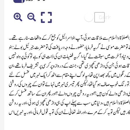
لیہ الصلوٰۃ و السلام سے ملاقات ہوئی ، آپ بنو اسرائیل کو جمع کر کے واقعات سنا رہے تھے ۔
ے تو حضرت موسی نے گریہ فرمایا ، حضور نے وجہ دریافت کی تو حضرت جبرئیل بولے : بنو
 دنیاو آخرت میں سبقت لے گیا ، اگر یہ فضیلت ان کی ذات ہی کو ہے توکوئی پرواہ نہیں
لاقات ہوئی جن کی داڑھی کھچڑی تھی ، جنت کے دروازہ پر کرسی پر تشریف فرما تھے ، ان
رنگوں میں کچھ بھدا پن تھا ، یہ لوگ اپنے مقام سے اٹھ کر ایک نہرمیں غسل کے لئے
 تو رنگ خوب صاف ہو گیا تھا ، لیکن پھر تیسری نہر میں نہائے تو ان کے چہروں کی روشنی
چڑی داڑھی والے کون ہیں ؟ اور یہ روشن چہروں والے ؟ اور پھر ان کے ساتھ غسل کر کے
لصلوٰۃ و السلام ہیں ، دنیا میں سب سے پہلے اپ کی ہی داڑھی کھچڑی ہوئی ، اور یہ روشن
 لیکن توبہ کر کے مرے ، اور اللہ تعالیٰ نے ان کی توبہ قول فرمائی ، اور یہ نہریں اس