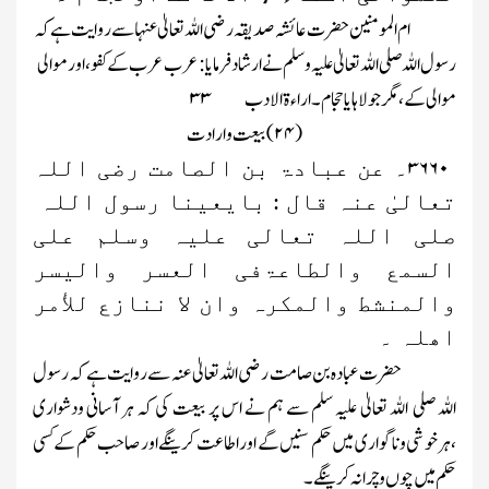
ام المومنین حضرت عائشہ صدیقہ رضی اللہ تعالیٰ عنہا سے روایت ہے کہ
رسول اللہ صلی اللہ تعالیٰ علیہ وسلم نے ارشاد فر مایا : عرب عرب کے کفو، اور موالی
موالی کے ،مگر جولاہا یاحجام ۔ اراء ۃ الادب
۳۳
(
۲۴)
بیعت وارادت
۳۶۶۰
۔
عن
عبادۃ بن الصامت رضی اللہ
تعالیٰ عنہ قال : بایعینا رسول اللہ
صلی اللہ تعالی علیہ وسلم علی
السمع والطاعۃفی العسر والیسر
والمنشط والمکرہ وان لا ننازع للأمر
اھلہ ۔
حضرت عبادہ بن صامت رضی اللہ تعالیٰ عنہ سے روایت ہے کہ رسول
اللہ صلی اللہ تعالیٰ علیہ سلم سے ہم نے اس پر بیعت کی کہ ہر آسانی ودشواری
،ہرخوشی وناگواری میں حکم سنیں گے اور اطاعت کرینگے اور صاحب حکم کے کسی
حکم میں چوں وچرانہ کرینگے ۔