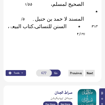
۱
۵۵
الصحیح لمسلم،
/
٭
۵
المسند لا حمد بن حنبل۔
/
۳۱۴
٭
السنن للنسائی،کتاب البیعۃ،
۲
۱۶۱
/
Go
Previous
Next
Tools
صراط الجنان
موبائل ایپلیکیشن
Play Store
App Store