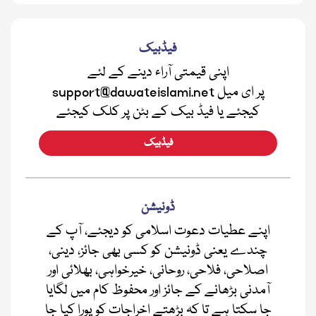
فیڈبیک
اپنی قیمتی آراء دینے کے لئے
support@dawateislami.net پر ای میل
کیجئے یا فیڈ بیک کے بٹن پر کلک کیجئے
فیڈبیک
ڈونیشن
اپنے عطیات دعوت اسلامی کو دیجئے، آپ کے
چندے یعنی ڈونیشن کو کسی بھی جائز، دینی،
اصلاحی، فلاحی، روحانی، خیرخواہی، بھلائی اور
آمدنی بڑھانے کے جائز اور محفوظ کام میں لگایا
جا سکتا ہے تا کہ بڑھتے اخراجات کو پورا کیا جا