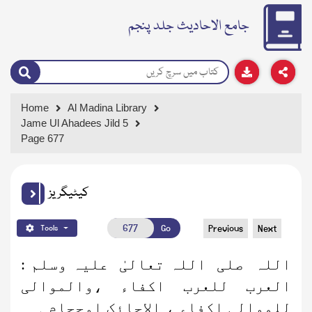
جامع الاحادیث جلد پنجم
Home
Al Madina Library
Jame Ul Ahadees Jild 5
Page 677
کیٹیگریز
Go
Previous
Next
Tools
اللہ صلی اللہ تعالیٰ علیہ وسلم :
العرب للعرب اکفاء ،والموالی
للموالی اکفاء ، الاحائک اوحجام ۔