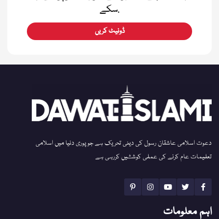
سکے.
ڈونیٹ کریں
دعوت اسلامی عاشقان رسول کی دینی تحریک ہے جو پوری دنیا میں اسلامی
تعلیمات عام کرنے کی عملی کوششیں کررہی ہے
اہم معلومات