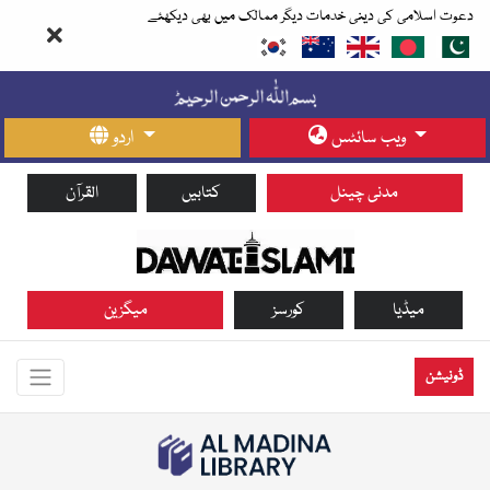
دعوت اسلامی کی دینی خدمات دیگر ممالک میں بھی دیکھئے
ویب سائٹس
اردو
مدنی چینل
کتابیں
القرآن
میڈیا
کورسز
میگزین
ڈونیشن