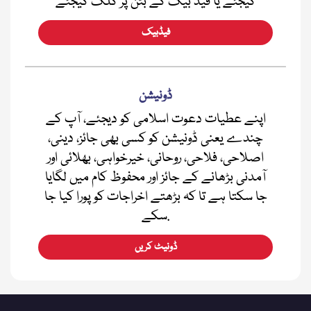
کیجئے یا فیڈ بیک کے بٹن پر کلک کیجئے
فیڈبیک
ڈونیشن
اپنے عطیات دعوت اسلامی کو دیجئے، آپ کے
چندے یعنی ڈونیشن کو کسی بھی جائز، دینی،
اصلاحی، فلاحی، روحانی، خیرخواہی، بھلائی اور
آمدنی بڑھانے کے جائز اور محفوظ کام میں لگایا
جا سکتا ہے تا کہ بڑھتے اخراجات کو پورا کیا جا
سکے.
ڈونیٹ کریں