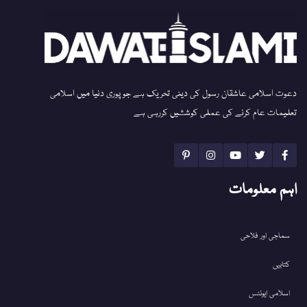
دعوت اسلامی عاشقان رسول کی دینی تحریک ہے جو پوری دنیا میں اسلامی
تعلیمات عام کرنے کی عملی کوششیں کررہی ہے
اہم معلومات
سماجی اور فلاحی
کتابیں
اسلامی ایونٹس