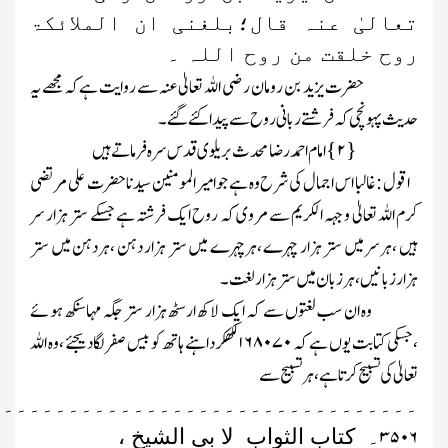
تعالیٰ عنہ قال؛بلغنی ان الملائکۃ
روح خلقت من روح اللہ ۔
حضرت یزید بن رومان رضی اللہ تعالیٰ عنہ سے روایت ہے کہ مجھے یہ
حدیث پہونچی کہ فرشتے ربانی روح سے پیدا کئے گئے ۔
۲
امام احمد رضا محدث بریلوی قدس سرہ فرماتے ہیں
}
{
اقول : غالبا اس اجمال کی شرح وہ ہے جوامیرالمومنین سیدنا حضرت علی مرتضی
کرم اللہ تعالیٰ وجہہ الکریم سے مروی کہ روح ایک فرشتہ ہے جسکے ستر ہزار سر
ہیں ،ہرسر میں ستر ہزار چہرے ،ہرچہرے میں ستر ہزار دہن ،ہردہن میں ستر
ہزارزبانیں ،ہرزبان میں ستر ہزار لغت ۔
وہ ان سب لغتوں سے کہ ایک لاکھ ارسٹھ ہزار ستر جگہ مہاسنکھ ہوئے
،جسکی کتابت یوں ہے کہ
۱۶۸۰۷۰
لکھکر داہنے ہاتھ کو بیس صفر لگادیجئے ،وہ اللہ
تعالیٰ کی تسبیح کرتاہے ،ہرتسبیح سے
۔۔۔۔۔۔۔۔۔۔۔۔۔۔۔۔۔۔۔۔۔۔۔۔۔۔۔۔۔۔۔۔۔
۳۵۰۶
۔
کتاب الثواب لا بی الشیخ ،