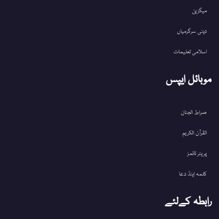
میگزین
دینی سرگرمیاں
اسلامی تعلیمات
موبائل ایپس
صراط الجنان
القرآن الکریم
پریئر ٹائمز
کلمہ اینڈ دعا
رابطہ کےلئے