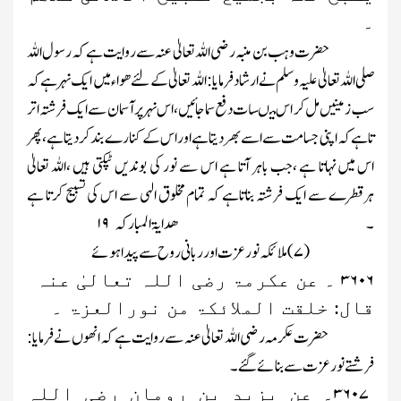
۔
حضرت وہب بن منبہ رضی اللہ تعالیٰ عنہ سے روایت ہے کہ رسول اللہ
صلی اللہ تعالیٰ علیہ وسلم نے ارشاد فرمایا: اللہ تعالیٰ کے لئے ھواء میں ایک نہر ہے کہ
سب زمینیں مل کر اس میںسات دفع سماجائیں ،اس نہر پر آسمان سے ایک فرشتہ اتر
تا ہے کہ اپنی جسامت سے اسے بھردیتا ہے اور اس کے کنارے بند کردیتاہے ،پھر
اس میں نہاتا ہے ،جب باہر آتا ہے اس سے نور کی بوندیں ٹپکتی ہیں ،اللہ تعالیٰ
ہرقطرے سے ایک فرشتہ بناتاہے کہ تمام مخلوق الہی سے اس کی تسبیح کرتا ہے
۔
ھدایۃ المبارکہ
۱۹
(
۷)
ملائکہ نور عزت اورربانی روح سے پیدا ہوئے
۳۶۰۶
۔
عن
عکرمۃ رضی اللہ تعالیٰ عنہ
قال: خلقت الملائکۃ من نورالعزۃ ۔
حضرت عکرمہ رضی اللہ تعالیٰ عنہ سے روایت ہے کہ انھوں نے فرمایا:
فرشتے نورعزت سے بنائے گئے ۔
۳۶۰۷
۔
عن
یزید بن رومان رضی اللہ