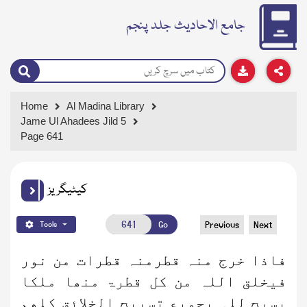
جامع الاحادیث جلد پنجم
Home
Al Madina Library
Jame Ul Ahadees Jild 5
Page 641
کیٹیگریز
Go
Previous
Next
Tools
فاذا خرج منہ قطرمنہ قطرات من نور
فیخلق اللہ من کل قطرۃ منھا ملکا
یسبح للہ بجمیع تسبیح الخلائق کلھم