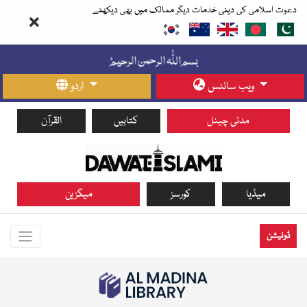
دعوت اسلامی کی دینی خدمات دیگر ممالک میں بھی دیکھئے
ویب سائٹس
اردو
مدنی چینل
کتابیں
القرآن
میڈیا
کورسز
میگزین
ڈونیشن