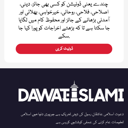
چندے یعنی ڈونیشن کو کسی بھی جائز، دینی،
اصلاحی، فلاحی، روحانی، خیرخواہی، بھلائی اور
آمدنی بڑھانے کے جائز اور محفوظ کام میں لگایا
جا سکتا ہے تا کہ بڑھتے اخراجات کو پورا کیا جا
سکے.
ڈونیٹ کریں
دعوت اسلامی عاشقان رسول کی دینی تحریک ہے جو پوری دنیا میں اسلامی
تعلیمات عام کرنے کی عملی کوششیں کررہی ہے