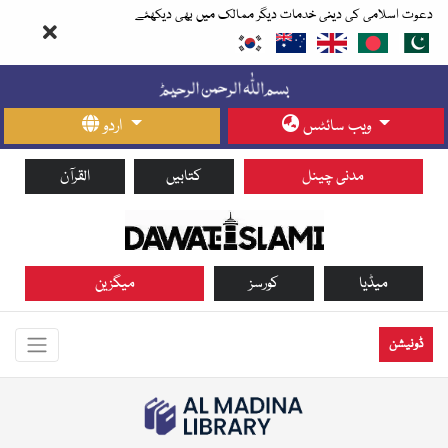
دعوت اسلامی کی دینی خدمات دیگر ممالک میں بھی دیکھئے
ویب سائٹس
اردو
مدنی چینل
کتابیں
القرآن
میڈیا
کورسز
میگزین
ڈونیشن