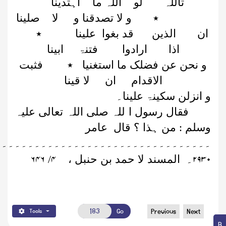
تاللہ لو اللہ ما اہتدینا
٭ و لا تصدقنا و لا صلینا
ان الذین قد بغوا علینا ٭
اذا ارادوا فتنۃ ابینا
و نحن عن فضلک ما استغنیا ٭ فثبت
الاقدام ان لا قینا
و انزلن سکینۃ علینا۔
فقال رسول ا للہ صلی اللہ تعالی علیہ
وسلم : من ہذا ؟ قال عامر
۔۔۔۔۔۔۔۔۔۔۔۔۔۔۔۔۔۔۔۔۔۔۔۔۔۔۔۔۔۔۔۔۔
۶۴۶
۴
۲۹۳۰
۔
المسند لا حمد بن حنبل ،
/
Go
Previous
Next
Tools