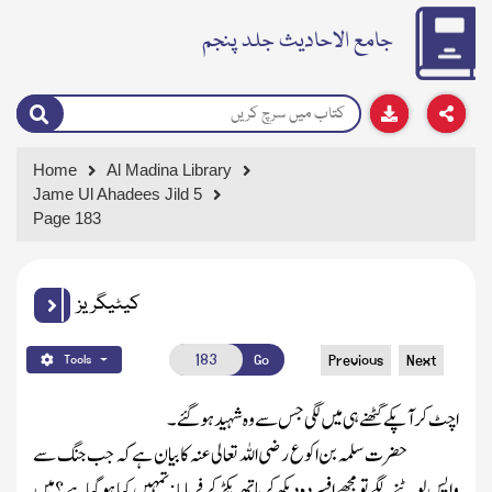
جامع الاحادیث جلد پنجم
Home
Al Madina Library
Jame Ul Ahadees Jild 5
Page 183
کیٹیگریز
Go
Previous
Next
Tools
اچٹ کر آپکے گھٹنے ہی میں لگی جس سے وہ شہید ہو گئے۔
حضرت سلمہ بن اکوع رضی اللہ تعالی عنہ کا بیان ہے کہ جب جنگ سے
واپس لوٹنے لگے تو مجھے افسردہ دیکھ کر ہاتھ پکڑ کر فرمایا : تمہیں کیا ہو گیا ہے ؟ میں