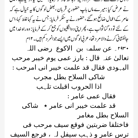
نے عرض کیا :میرے ماں باپ حضور پر قربان ،بعض لوگوں کا یہ خیال ہے کہ
عامر کے اعمال ضائع ہوگئے ، حضور نے یہ سنکر فرمایا: جس نے یہ کہا غلط کہا ، اس
کے لئے تو دو گنا ثواب ہے، پھر اپنی دوانگلیوں کوجمع کر کے فرمایا : وہ راہ خدا میں
جانفشانی کرنے والا مرد تھا ، عربی لوگوں میں ایسے جوانمرد کم ہیں ۔
۱۲
م
۲۹۳۰
۔
عن
سلمۃ بن الاکوع رضی اللہ
تعالیٰ عنہ قال : بارز عمی یوم خیبر مرحب
الیہودی فقال قد علمت خیبر انی امرحب :
شاکی السلاح بطل مجرب
اذا الحروب اقبلت تلہب
فقال عمی عامر :
قد علمت خیبر انی عامر ٭ شاکی
السلاح بطل مغامر
فاختلفا ضربتین فوقع سیف مرحب فی
ترس عامر و ذہب سیفل لہ ، فرجع السیف