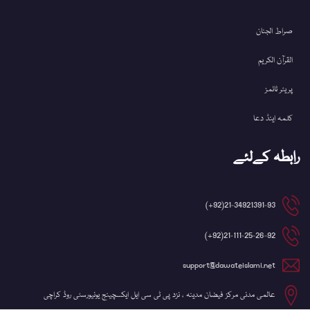
صراط الجنان
القرآن الکریم
پریئر ٹائمز
کلمہ اینڈ دعا
رابطہ کےلئے
21-34921391-93(92+)
21-111-25-26-92(92+)
support@dawateislami.net
عالمی مدنی مرکز فیضان مدینہ ، نزد پی ٹی سی ایل ایکسچینج یونیورسٹی روڈ کراچی