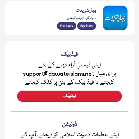
بہار شریعت
موبائل ایپلیکیشن
Play Store
App Store
فیڈبیک
اپنی قیمتی آراء دینے کے لئے
support@dawateislami.net پر ای میل
کیجئے یا فیڈ بیک کے بٹن پر کلک کیجئے
فیڈبیک
ڈونیشن
اپنے عطیات دعوت اسلامی کو دیجئے، آپ کے