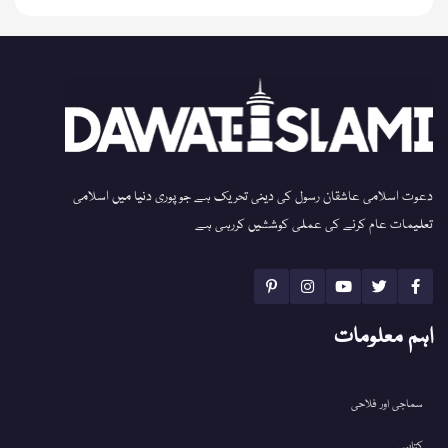
دعوت اسلامی عاشقان رسول کی دینی تحریک ہے جو پوری دنیا میں اسلامی
تعلیمات عام کرنے کی عملی کوششیں کررہی ہے
اہم معلومات
سماجی اور فلاحی
کتابیں