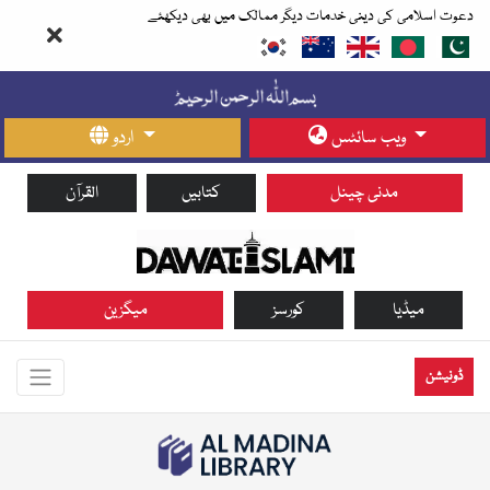
دعوت اسلامی کی دینی خدمات دیگر ممالک میں بھی دیکھئے
ویب سائٹس
اردو
مدنی چینل
کتابیں
القرآن
میڈیا
کورسز
میگزین
ڈونیشن