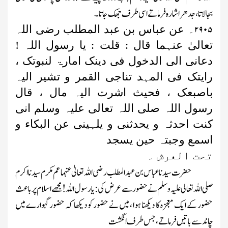
بجالاتا ، جدھر اشارہ فرماتے اسی طرف جھک جاتا ۔
۲۹۰۵
۔
عن
عباس بن عبد المطلب رضی اللہ
تعالیٰ عنہما قال : قلت : یا رسول اللہ !
دعانی الی الدخول فی دینک امارۃ لنبوتک ،
رایتک فی المہد تناجی القمر و تشیر الیہ
باصبعک ، فحیث اشرت الیہ مال ، قال
رسول اللہ صلی اللہ تعالی علیہ وسلم انی
کنت احدثہ و یحدثنی و یلہینی عن البکاء و
اسمع وجبتہ حین یسجد
تحت العرش ۔
حضرت سیدنا عباس بن عبد المطلب رضی اللہ تعالیٰ عنہما عم مکر م سیدنا اکرم
صلی اللہ تعالی علیہ وسلم نے حضور سے عرض کی : یا رسول اللہ ! مجھے اسلام پر باعث
حضور کے ایک معجزہ کا دیکھنا ہوا ، میں نے حضور کو دیکھا کہ حضور گہوارے میں
چاند سے باتیں فرماتے ، جس طرف انگشت