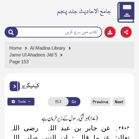
جامع الاحادیث جلد پنجم
Home
Al Madina Library
Jame Ul Ahadees Jild 5
Page 153
کیٹیگریز
Go
Previous
Next
Tools
(
۱۷)
ہر شئی رسول کے زیر فرمان ہے
۲۹۰۴
۔
عن
جابر بن عبد اللہ رضی اللہ
تعالیٰ عنہما قال : ان النبی صلی اللہ