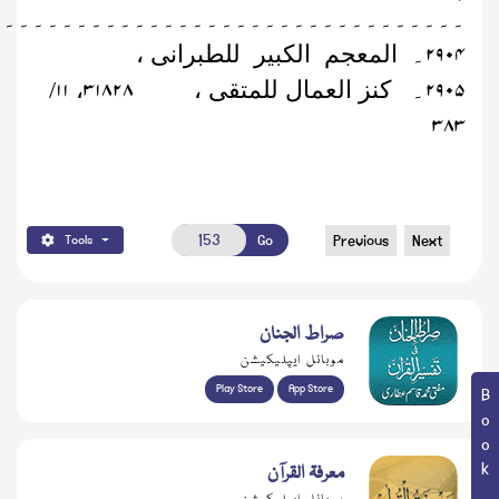
۔۔۔۔۔۔۔۔۔۔۔۔۔۔۔۔۔۔۔۔۔۔۔۔۔۔۔۔۔۔۔۔۔
۲۹۰۴
۔
المعجم الکبیر للطبرانی ،
۱۱
۳۱۸۲۸
۲۹۰۵
۔
کنز العمال للمتقی ،
،
/
۳۸۳
Go
Previous
Next
Tools
صراط الجنان
موبائل ایپلیکیشن
Play Store
App Store
معرفۃ القرآن