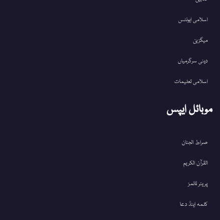
اسلامی ایونٹس
میگزین
دینی سرگرمیاں
اسلامی تعلیمات
موبائل ایپس
صراط الجنان
القرآن الکریم
پریئر ٹائمز
کلمہ اینڈ دعا