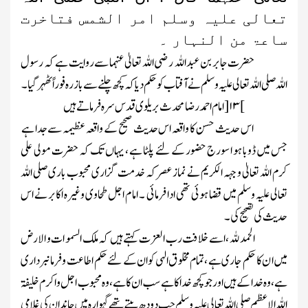
تعالی علیہ وسلم امر الشمس فتاخرت
ساعۃ من النہار ۔
حضرت جابر بن عبد اللہ رضی اللہ تعالیٰ عنہما سے روایت ہے کہ رسول
اللہ صلی اللہ تعالی علیہ وسلم نے آفتاب کو حکم دیا کہ کچھ چلنے سے باز رہ فوراً ٹھہر گیا۔
۱۳
امام احمد رضا محدث بریلوی قدس سرہ فرماتے ہیں
[
]
اس حدیث حسن کا واقعہ اس حدیث صحیح کے واقعہ عظیمہ سے جدا ہے
جس میں ڈوبا ہو ا سورج حضور کے لئے پلٹا ہے ، یہاں تک کہ حضرت مولی علی
کرم اللہ تعالیٰ وجہہ الکریم نے نماز عصر کہ خدمت گزاری محبوب باری صلی اللہ
تعالی علیہ وسلم میں قضا ہوئی تھی ادا فرمائی ۔ اما م اجل طحاوی وغیرہ اکابر نے اس
حدیث کی تصحیح کی ۔
الحمد للہ ، اسے خلافت رب العزت کہتے ہیں کہ ملک السمو ات و الارض
میں ا ن کا حکم جاری ہے ، تمام مخلو ق الہی کو ان کے لئے حکم اطاعت و فرمانبرداری
ہے ، وہ خدا کے ہیں اور جو کچھ خدا کا ہے سب ان کا ہے ، وہ محبوب اجل و اکرم خلیفۃ
اللہ الاعظم صلی اللہ تعالی علیہ وسلم جب دودھ پیتے تھے گہوارہ میں چاند ان کی غلامی