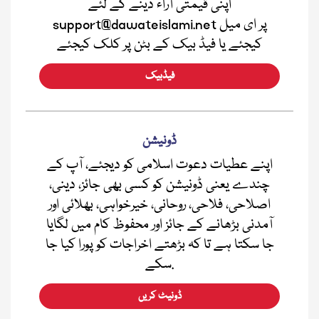
اپنی قیمتی آراء دینے کے لئے
support@dawateislami.net پر ای میل
کیجئے یا فیڈ بیک کے بٹن پر کلک کیجئے
فیڈبیک
ڈونیشن
اپنے عطیات دعوت اسلامی کو دیجئے، آپ کے
چندے یعنی ڈونیشن کو کسی بھی جائز، دینی،
اصلاحی، فلاحی، روحانی، خیرخواہی، بھلائی اور
آمدنی بڑھانے کے جائز اور محفوظ کام میں لگایا
جا سکتا ہے تا کہ بڑھتے اخراجات کو پورا کیا جا
سکے.
ڈونیٹ کریں