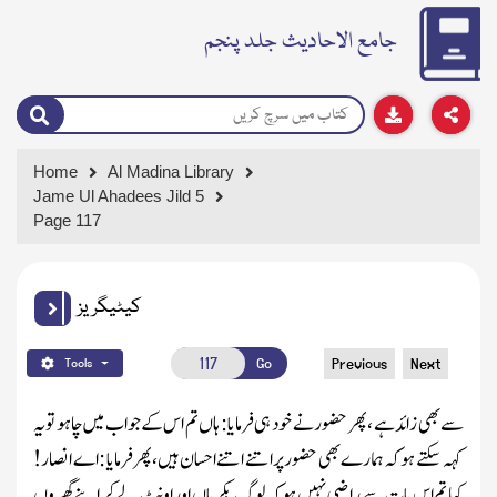
جامع الاحادیث جلد پنجم
Home
Al Madina Library
Jame Ul Ahadees Jild 5
Page 117
کیٹیگریز
Go
Previous
Next
Tools
سے بھی زائد ہے ، پھر حضور نے خود ہی فرمایا : ہاں تم اس کے جواب میں چاہو تو یہ
کہہ سکتے ہو کہ ہمارے بھی حضور پر اتنے اتنے احسان ہیں ، پھر فرمایا : اے انصار !
کیا تم اس بات سے راضی نہیں ہو کہ لوگ بکریاں اور اونٹ لے کر اپنے گھروں