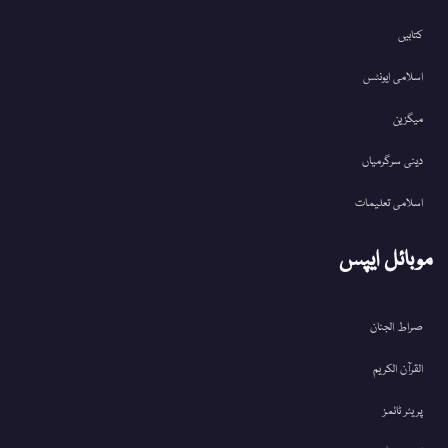
کتابیں
اسلامی ایونٹس
میگزین
دینی سرگرمیاں
اسلامی تعلیمات
موبائل ایپس
صراط الجنان
القرآن الکریم
پریئر ٹائمز