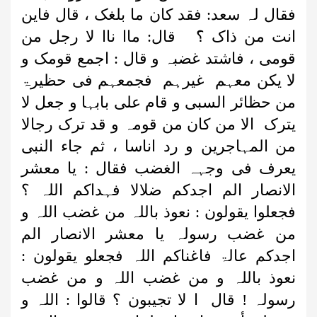
فقال لہ سعد: فقد کان ما بلغک ، قال فاین
انت من ذاک ؟َ قال: ماا ناا لا رجل من
قومی ، فاشتد غضبہ و قال : اجمع قومک و
لا یکن معہم غیرہم فجمعہم فی حظیرۃ
من حظائر السبی و قام علی بابہا و جعل لا
یترک الا من کان من قومہ و قد ترک رجالا
من المہاجرین و رد اناسا ، ثم جاء النبی
یعرف فی وجہہ الغضب فقال : یا معشر
الانصار الم اجدکم ضلالا فہداکم اللہ ؟
فجعلوا یقولون : نعوذ باللہ من غضب اللہ و
من غضب رسولہ یا معشر الانصار الم
اجدکم عالۃ فاغناکم اللہ فجعلو یقولون :
نعوذ باللہ و من غضب اللہ و من غضب
رسولہ ! قال ا لا تجیبون ؟ قالوا : اللہ و