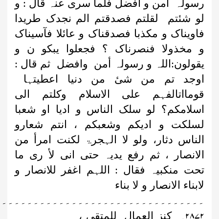
رسولہ أمن و افضل فلما سری عنہ قال : و
لو شئتم لقلتم فصدقتم الم نجدک طریدا
فاویناک و مکذبا فصدقناک و عائلا فآسیناک
و مخذولا فنصرناک ؟ فجعلوا یبکو ن و
یقولون:اللہ و رسولہ أمن وافضل ثم قال :
اوجد تم من شیٔ من دنیا اعطیتہا
قومااتالفہم علی الاسلام وکلتم الی
اسلامکم؟ لو سلک الناس و ادیا او شعبا
لسلکت و ادیکم وشعبکم ، انتم شعارو
الناس دثار، ولو لا الہجرۃ لکنت امرأ من
الانصار ، ثم رفع یدیہ حتی انی لأ ری ما
تحت منکبیہ فقال : اللہم اغفر للانصار و
لابناء الانصار و لا بناء
۔۔۔۔۔۔۔۔۔۔۔۔۔۔۔۔۔۔۔۔۔۔۔۔۔۔۔۔۔۔۔۔۔
۲۸۷۲
۔
کنز العمال للمتقی ،