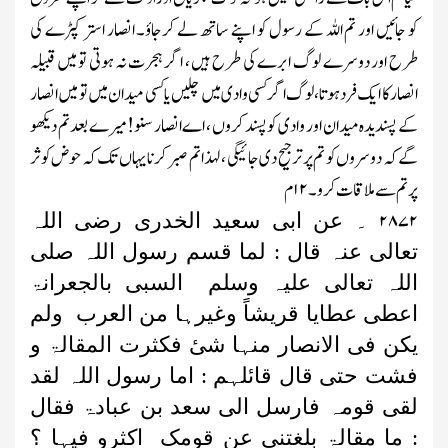
کو جائیں اور تم اللہ کے رسول کو اپنے ساتھ لے کرجاؤ۔ انصار استر کپڑے کی
طرح اور دوسرے لوگ ابرے کی طرح ہیں ، اگر ہجرت نہ ہوتی تو میں قبیلہ
انصار کا ایک فرد ہو تا، لوگ اگر کسی وادی میں چلیں یا کسی میدان میں تو میں انصار
کے پسندیدہ میدان اور وادی کو پسند کروں ، اے انصار سنو! میرے بعد تم دیکھو
گے کہ دوسروں کو تم پر ترجیح دی جائیگی ،لہذا تم صبر کرنا یہاں تک کہ حوض کوثر
پر تم سے ملاقات کرو۔
۱۲
م
۲۸۷۲
۔
عن
ابی سعید الخدری رضی اللہ
تعالی عنہ قال : لما قسم رسول اللہ صلی
اللہ تعالی علیہ وسلم السبی بالجعرانۃ
اعطی عطایا قریشاً وغیرہا من العرب ولم
یکن فی الانصار منہا شیٔ فکثرت المقالۃ و
فشت حتی قال قائلہم : اما رسول اللہ لقد
لقی قومہ فارسل الی سعد بن عبادۃ فقال
: ما مقالۃ بلغتنی عن قومک اکثرو فیہا ؟