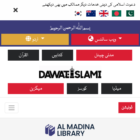
دعوت اسلامی کی دینی خدمات دیگر ممالک میں بھی دیکھئے
ویب سائٹس
اردو
مدنی چینل
کتابیں
القرآن
میڈیا
کورسز
میگزین
ڈونیشن