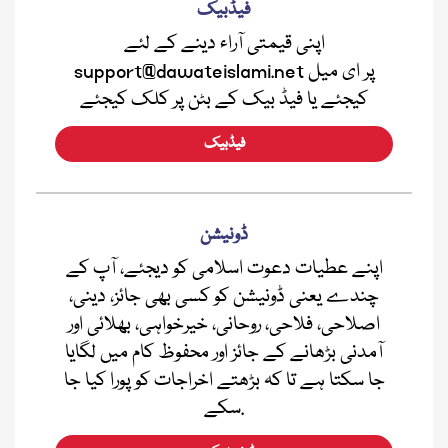
فیڈبیک
اپنی قیمتی آراء دینے کے لئے
support@dawateislami.net پر ای میل
کیجئے یا فیڈ بیک کے بٹن پر کلک کیجئے
فیڈبیک
ڈونیشن
اپنے عطیات دعوت اسلامی کو دیجئے، آپ کے
چندے یعنی ڈونیشن کو کسی بھی جائز، دینی،
اصلاحی، فلاحی، روحانی، خیرخواہی، بھلائی اور
آمدنی بڑھانے کے جائز اور محفوظ کام میں لگایا
جا سکتا ہے تا کہ بڑھتے اخراجات کو پورا کیا جا
سکے.