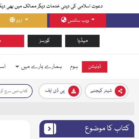
دعوت اسلامی کی دینی خدمات دیگر ممالک میں بھی دیک
ویب سائٹس
اردو
میڈیا
کورسز
م
ہوم
ہمارے بارے میں
اسل
ڈونیشن
شیئر کیجئے
پی ڈی ایف
کتاب کا موضوع