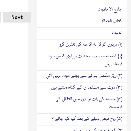
جامع الاحادیث
Next
کتاب الجنائز
۱۔موت
(۱) مردوں کو لا الہ الا اللہ کی تلقین کرو
{۱} امام احمد رضا محد ث بریلوی قدس سرہ
فرماتے ہیں
(۲) رزق مکمل ہو نے سے پہلے موت نہیں آتی
(۳) موت سے مسلما ن کے گناہ مٹتے ہیں
(۴) جمعہ کی رات اور دن میں انتقال کی
فضیلت
(۵) روح قبض ہونے کے بعد کیا کیا جائے ؟
(۶) نا بالغ بچوں کے مرنے پر اجر