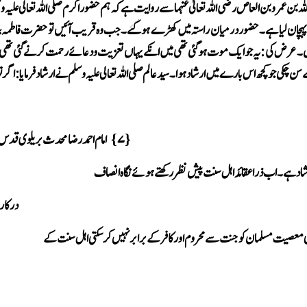
 بن عمر و بن العاص رضی اللہ تعالیٰ عنہما سے روایت ہے کہ ہم حضور اکرم صلی اللہ تعالی علی
ہچان لیا ہے ۔ حضور درمیان راستہ میں کھڑے ہو گئے۔ جب وہ قریب آئیں تو حضرت فاطمہ بنت رسول ا
یں ۔عرض کی : یہ جو ایک موت ہوگئی تھی میں انکے یہاں تعزیت و دعائے رحمت کرنے گئی تھی فرما
سن چکی جو کچھ اس بارے میں ارشاد ہوا ۔ سیدعالم صلی اللہ تعالی علیہ وسلم نے ارشاد فرمایا : اگ
۷
امام احمد رضا محد ث بریلوی قدس
}
{
رشاد ہے ۔ اب ذرا عقائد اہل سنت پیش نظر رکھتے ہوئے نگاہ انصاف
در کا 
 معصیت مسلمان کو جنت سے محروم اور کافر کے برابر نہیں کر سکتی اہل سنت کے