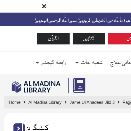
ل
کتابیں
القرآن
حانی علاج
شعبہ جات
رابطہ کیجئے
Home
Al Madina Library
Jame Ul Ahadees Jild 3
Pag
کیٹیگریز