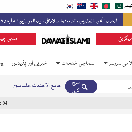
ھئے
یگزین
مدنی چین
امی سروسز
سماجی خدمات
خبریں اور اپڈیٹس
رو
سرچ
جامع الاحدیث جلد سوم
کریں
e 94