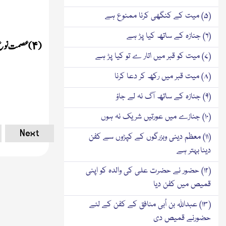
(۵) میت کے کنگھی کرنا ممنوع ہے
(۶) جنازہ کے ساتھ کیا پڑ ہے
(
)
عصمت نوع بش
۴
(۷) میت کو قبر میں اتار ے تو کیا پڑ ہے
(۸) میت قبر میں رکھ کر دعا کرنا
(۹) جنازہ کے ساتھ آگ نہ لے جاؤ
(۱۰) جنازے میں عورتیں شریک نہ ہوں
Next
(۱۱) معظم دینی وبزرگوں کے کپڑوں سے کفن
دینا بہتر ہے
(۱۲) حضور نے حضرت علی کی والدہ کو اپنی
قمیص میں کفن دیا
(۱۳) عبداللہ بن اُبی منافق کے کفن کے لئے
حضورنے قمیص دی