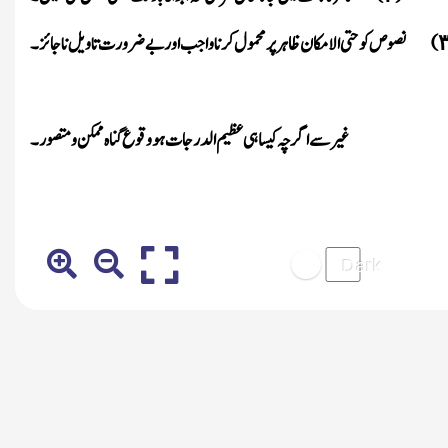
)
نصوص کو حتی الامکان ظاہر پر محمول کرنا واجب اور بے ضرورت تاویل نا جائز۔
غیر سے اگر چہ کیساہی عظیم الدرجات ہو وقوع گناہ ممکن و متصور۔