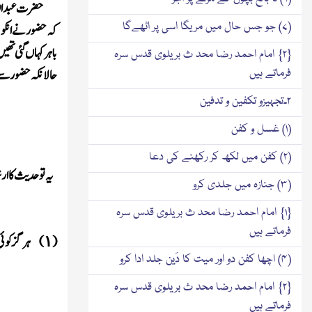
حضرت عبد اللہ
(۷) جو جس حال میں مریگا اسی پر اٹھےگا
کہ حضور نے انکو پ
باہر کہاں گئی تھ
{۲} امام احمد رضا محد ث بریلوی قدس سرہ
حالا نکہ حضور سے 
فرماتے ہیں
۲۔تجہیزو تکفین و تدفین
(۱) غسل و کفن
(۲) کفن میں لکھ کر رکھنے کی دعا
یہ تو حدیث کا ا
(۳) جنازہ میں جلدی کرو
{۱} امام احمد رضا محد ث بریلوی قدس سرہ
فرماتے ہیں
(
)
ہرگز کوئی
۱
(۴) اچھا کفن دو اور میت کا دَین جلد ادا کرو
{۲} امام احمد رضا محد ث بریلوی قدس سرہ
فرماتے ہیں