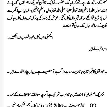
ہ وسلم کے ساتھ جا رہے تھے کہ اچانک حضور نے ایک خاتون کو دیکھا ، ہم نہیں سمجھ پائے
للہ (رضی اللہ تعالیٰ عنہا، صلی اللہ تعالیٰ علیہ وسلم ) تھیں ، فرمایا : اپنے گھر سے
یا : شاید تو انکے ساتھ قبرستان تک گئی ۔ عرض کی : خدا کی پناہ کہ میں وہاں تک جائوں
ر تو ان کے ساتھ وہاں تک جاتی تو جنت نہ
دیکھتی جب تک عبد المطلب نہ دیکھیں ۔
 سرہ فرماتے ہیں
ر ۔ عورتوں کا قبرستان جانا غایت در
اگر ہے تو معصیت ہے ۔ یہاں چار مقدمے ہیں ۔
جہ
نزدیک مسلمان کا جنت میں جانا واجب شرعی ہے اگرچہ معاذ اللہ مؤاخذے کے بعد ۔
(
)
کافر کا جنت میں جانا محال شرعی کہ ابد الآباد تک کبھی ممکن ہی نہیں ۔
۲