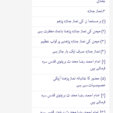
جلدی
۳۔نماز جنازہ
(۱) ہر مسلما ن کی نماز جنازہ پڑھو
(۲) مومن کی نماز جنازہ پڑھنا باعث مغفرت ہے
(۳) مومن کی نماز جنازہ پڑھنے پر ثواب عظیم
(۴) نماز جنازہ صرف ایک بار جائز ہے
{۱} امام احمد رضا محد ث بریلوی قدس سرہ
فرماتے ہیں
(۵) حضور کا غائبانہ نماز پڑھنا آپکی
خصوصیات سے ہے
{۲} امام احمد رضا محد ث بریلوی قدس سرہ
فرماتے ہیں
{۳} امام احمد رضا محد ث بریلوی قدس سرہ