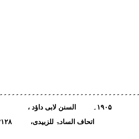
۔۔۔۔۔۔۔۔۔۔۔۔۔۔۔۔۔۔۔۔۔۔۔۔۔۔۔۔۔۔۔۔۔۔
۱۹۰۵
۔
السنن لابی داؤد ،
اتحاف السادۃ للزبیدی،
۱۲۸
/