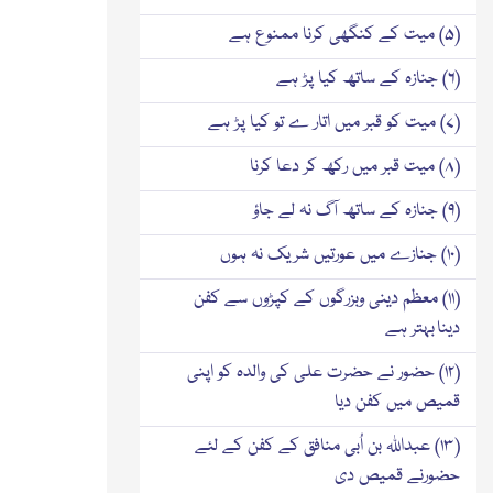
(۵) میت کے کنگھی کرنا ممنوع ہے
(۶) جنازہ کے ساتھ کیا پڑ ہے
(۷) میت کو قبر میں اتار ے تو کیا پڑ ہے
(۸) میت قبر میں رکھ کر دعا کرنا
(۹) جنازہ کے ساتھ آگ نہ لے جاؤ
(۱۰) جنازے میں عورتیں شریک نہ ہوں
(۱۱) معظم دینی وبزرگوں کے کپڑوں سے کفن
دینا بہتر ہے
(۱۲) حضور نے حضرت علی کی والدہ کو اپنی
قمیص میں کفن دیا
(۱۳) عبداللہ بن اُبی منافق کے کفن کے لئے
حضورنے قمیص دی