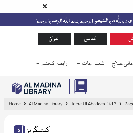
ل
کتابیں
القرآن
حانی علاج
شعبہ جات
رابطہ کیجئے
Home
Al Madina Library
Jame Ul Ahadees Jild 3
Pag
کیٹیگریز