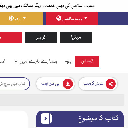
دعوت اسلامی کی دینی خدمات دیگر ممالک میں بھی دیک
ویب سائٹس
اردو
میڈیا
کورسز
م
ہوم
ہمارے بارے میں
اسل
ڈونیشن
شیئر کیجئے
پی ڈی ایف
کتاب کا موضوع