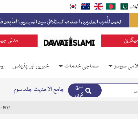
ھئے
یگزین
مدنی چین
امی سروسز
سماجی خدمات
خبریں اور اپڈیٹس
رو
سرچ
جامع الاحدیث جلد سوم
کریں
e 607