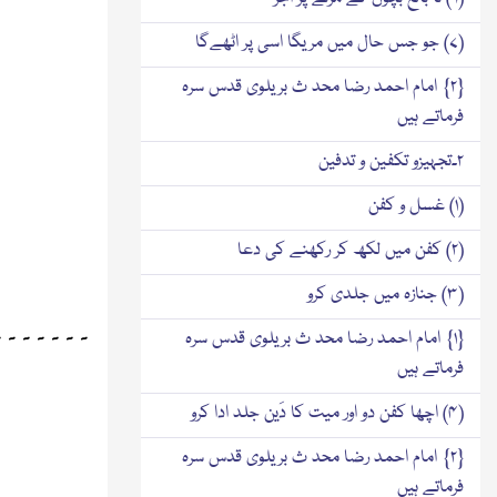
(۷) جو جس حال میں مریگا اسی پر اٹھےگا
{۲} امام احمد رضا محد ث بریلوی قدس سرہ
فرماتے ہیں
۲۔تجہیزو تکفین و تدفین
(۱) غسل و کفن
(۲) کفن میں لکھ کر رکھنے کی دعا
(۳) جنازہ میں جلدی کرو
۔۔۔۔۔۔۔
{۱} امام احمد رضا محد ث بریلوی قدس سرہ
فرماتے ہیں
(۴) اچھا کفن دو اور میت کا دَین جلد ادا کرو
{۲} امام احمد رضا محد ث بریلوی قدس سرہ
فرماتے ہیں