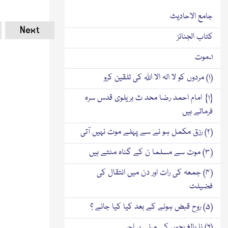
جامع الاحادیث
Next
کتاب الجنائز
۱۔موت
(۱) مردوں کو لا الہ الا اللہ کی تلقین کرو
{۱} امام احمد رضا محد ث بریلوی قدس سرہ
فرماتے ہیں
(۲) رزق مکمل ہو نے سے پہلے موت نہیں آتی
(۳) موت سے مسلما ن کے گناہ مٹتے ہیں
(۴) جمعہ کی رات اور دن میں انتقال کی
فضیلت
(۵) روح قبض ہونے کے بعد کیا کیا جائے ؟
(۶) نا بالغ بچوں کے مرنے پر اجر