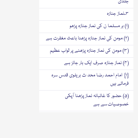
جلدی
۳۔نماز جنازہ
(۱) ہر مسلما ن کی نماز جنازہ پڑھو
(۲) مومن کی نماز جنازہ پڑھنا باعث مغفرت ہے
(۳) مومن کی نماز جنازہ پڑھنے پر ثواب عظیم
(۴) نماز جنازہ صرف ایک بار جائز ہے
{۱} امام احمد رضا محد ث بریلوی قدس سرہ
فرماتے ہیں
(۵) حضور کا غائبانہ نماز پڑھنا آپکی
خصوصیات سے ہے
{۲} امام احمد رضا محد ث بریلوی قدس سرہ
فرماتے ہیں
{۳} امام احمد رضا محد ث بریلوی قدس سرہ