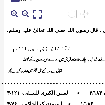
 : قال رسول اللہ صلی اللہ تعالیٰ علیہ وسلم:
اللّٰہُ عَلیٰ وَجْہِہٖ فِی النَّارِ ۔
لم نے ارشاد فرمایا : بیشک خلافت قریش میں ہے ۔۔ جو ان سے بیر رکھے گااللہ
تعالیٰ اسے منہ کے بل جہنم میں اوندھا کردے گا ۔
۔۔۔۔۔۔۔۔۔۔۔۔۔۔۔۔۔۔۔۔۔۔۔۔۔۔۔۔۔۔۔۔۔۔۔
۳
۱۸۳
/
٭
السنن الکبری للبیہقی،
۱۲۱
/
۳
۱۸۶
/
۱
٭
المستدرک للحاکم ،
۷۶
/
۴