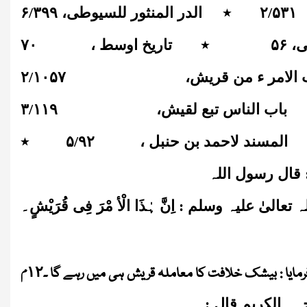
۵۳۱
/
۲
٭
الدر المنثور للسیوطی،
۳۹۹
/
۶
ی،
۵۶
٭
تاریخ اوسط ،
۷۰
 الامر ء من قریش،
۱۰۵۷
/
۲
باب الناس تبع لقیش،
۱۱۹
/
۳
المسند لاحمد بن حنبل ،
۹۲
/
۵
٭
: قال رسول اللہ
تعالیٰ علیہ وسلم : اِنَّ ہٰذَا الْأ مْرَ فِی قُرَیْشٍ۔
م
۱۲
فرمایا : بیشک خلافت کا معاملہ قریش ہی میں رہے گا ۔
ہہ الکریم قال :