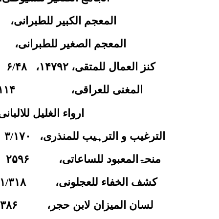
المعجم الکبیر للطبرانی،
المعجم الصغیر للطبرانی،
کنز العمال للمتقی،
۱۴۷۹۲
،
۴۸
/
۶
٭
المغنی للعراقی،
۱۱۴
ارواء الغلیل للالبانی
الترغیب و الترہیب للمنذری،
۱۷۰
/
۳
٭
منحۃالمعبود للساعاتی،
۲۵۹۶
٭
کشف الخفاء للعجلونی،
۳۱۸
/
۱
لسان المیزان لابن حجر،
۳۸۶