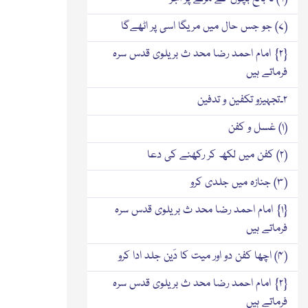
(۷) جو جس حال میں مریگا اسی پر اٹھےگا
{۲} امام احمد رضا محد ث بریلوی قدس سرہ
فرماتے ہیں
۲۔تجہیزو تکفین و تدفین
(۱) غسل و کفن
(۲) کفن میں لکھ کر رکھنے کی دعا
(۳) جنازہ میں جلدی کرو
{۱} امام احمد رضا محد ث بریلوی قدس سرہ
فرماتے ہیں
(۴) اچھا کفن دو اور میت کا دَین جلد ادا کرو
{۲} امام احمد رضا محد ث بریلوی قدس سرہ
فرماتے ہیں