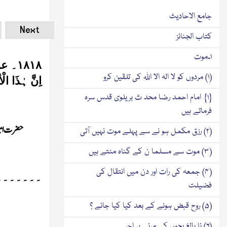
جامع الاحادیث
Next
کتاب الجنائز
۱۔موت
۱۸۱۸
۔
عن
(۱) مردوں کو لا الہ الا اللہ کی تلقین کرو
اِنَّ ہٰذَا الْ
{۱} امام احمد رضا محد ث بریلوی قدس سرہ
فرماتے ہیں
حضرت امیر 
(۲) رزق مکمل ہو نے سے پہلے موت نہیں آتی
(۳) موت سے مسلما ن کے گناہ مٹتے ہیں
(۴) جمعہ کی رات اور دن میں انتقال کی
۔۔۔۔۔۔۔
فضیلت
(۵) روح قبض ہونے کے بعد کیا کیا جائے ؟
(۶) نا بالغ بچوں کے مرنے پر اجر