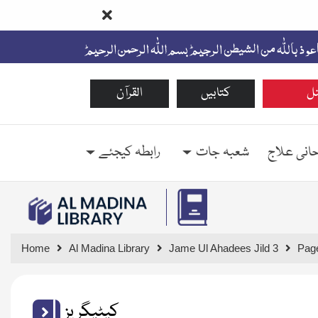
ل
کتابیں
القرآن
حانی علاج
شعبہ جات
رابطہ کیجئے
Home
Al Madina Library
Jame Ul Ahadees Jild 3
Pag
کیٹیگریز