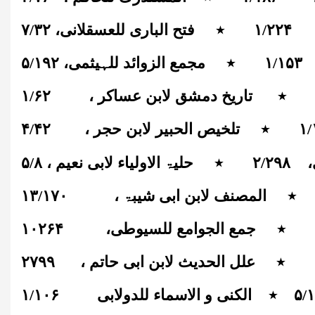
۲۲۴
/
۱
٭
فتح الباری للعسقلانی،
۳۲
/
۷
۱۵۳
/
۱
٭
مجمع الزوائد للہیثمی،
۱۹۲
/
۵
تاریخ دمشق لابن عساکر ،
۶۲
/
۱
/
۱
٭
تلخیص الحبیر لابن حجر ،
۴۲
/
۴
،
۲۹۸
/
۲
٭
حلیۃ الاولیاء لابی نعیم ،
۸
/
۵
المصنف لابن ابی شیبۃ ،
۱۷۰
/
۱۳
جمع الجوامع للسیوطی،
۱۰۲۶۴
٭
علل الحدیث لابن ابی حاتم ،
۲۷۹۹
۱
/
۵
٭
الکنی و الاسماء للدولابی
۱۰۶
/
۱