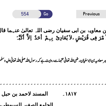
Go
Previous
معاویۃ بن ابی سفیان رضی اللہ تعالیٰ عنہما قال
أ مْرَ فِی قُرَیْشٍ ،لاَ یُعَادِیْ بِہِمْ أحَدٌ اِلاَّ أکَبَّہُ
معاویہ بن ابو سفیان رضی اللہ تعالیٰ عنہما سے روایت ہے کہ رسول اللہ صلی اللہ تعالیٰ علیہ وس
۔۔۔۔۔۔۔۔۔۔۔۔۔۔۔۔۔۔۔۔۔۔۔۔۔۔۔۔۔۔۔۔۔۔
۱۸۱۷
۔
المسند لاحمد بن حبل ،
الجامع الصغیر للسیوطی،