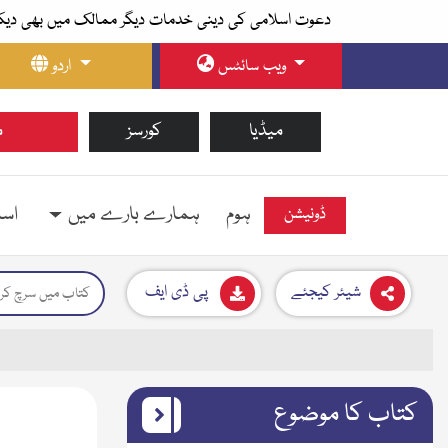
دعوت اسلامی کی دینی خدمات دیگر ممالک میں بھی دیک
ویب سائٹس
اردو
میڈیا
کورسز
م
ہوم
ہمارے بارے میں
اسل
ڈونیشن
شیئر کیجئے
پی ڈی ایف
کتاب کا موضوع