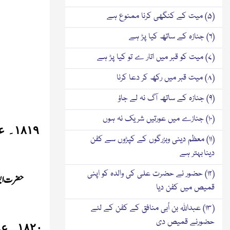
(۵) میت کے کنگھی کرنا ممنوع ہے
(۶) جنازہ کے ساتھ کیا پڑ ہے
(۷) میت کو قبر میں اتار ے تو کیا پڑ ہے
(۸) میت قبر میں رکھ کر دعا کرنا
(۹) جنازہ کے ساتھ آگ نہ لے جاؤ
(۱۰) جنازے میں عورتیں شریک نہ ہوں
۱۸۱۹
۔
ع
(۱۱) معظم دینی وبزرگوں کے کپڑوں سے کفن
دینا بہتر ہے
(۱۲) حضور نے حضرت علی کی والدہ کو اپنی
حضر ت ابو 
قمیص میں کفن دیا
(۱۳) عبداللہ بن اُبی منافق کے کفن کے لئے
حضورنے قمیص دی
۱۸۲۰
۔
ع