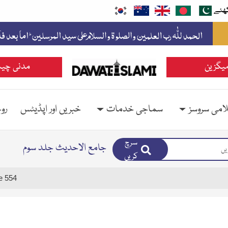
ھئے
یگزین
مدنی چین
امی سروسز
سماجی خدمات
خبریں اور اپڈیٹس
رو
سرچ
جامع الاحدیث جلد سوم
کریں
e 554