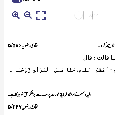
ا نکاح نہ کرو ۔
فتاوی رضویہ
/
۵
۵۸۶
ا قالت : قال
ُ النَّاسِ حَقًا عَلیَ الْمَرْأۃِ زَوْجُہَا ۔
علیہ وسلم نے ارشاد فرمایا : عورت پر سب سے بڑھکر حق شوہر کا ہے ۔
فتاوی رضویہ
/
۵
۲۶۷