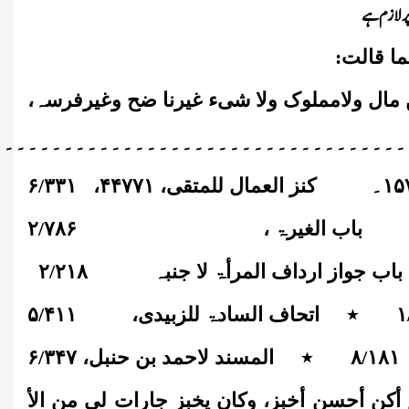
ر لازم ہے
ما قالت:
 مال ولامملوک ولا شیء غیرنا ضح وغیرفرسہ،
۔۔۔۔۔۔۔۔۔۔۔۔۔۔۔۔۔۔۔۔۔۔۔۔۔۔۔۔۔۔۔۔۔۔۔
۱۵
۔
کنز العمال للمتقی،
۴۴۷۷۱
،
۳۳۱
/
۶
باب الغیرۃ ،
۲
۷۸۶
/
باب جواز ارداف المرأۃ لا جنبہ
۲۱۸
/
۲
۱
٭
اتحاف السادۃ للزبیدی،
۴۱۱
/
۵
۱۸۱
/
۸
٭
المسند لاحمد بن حنبل،
۳۴۷
/
۶
ٔکن أحسن أخبز، وکان یخبز جارات لی من الأ