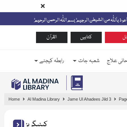
ل
کتابیں
القرآن
حانی علاج
شعبہ جات
رابطہ کیجئے
Home
Al Madina Library
Jame Ul Ahadees Jild 3
Pag
کیٹیگریز