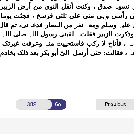
نسوۃ صدق ، وکنت أنقل النوی من أرض الزبیر ا
 رأسی وہی منی علی ثلثی فرسخ ، فجئت یوما 
یٰ علیہ وسلم ومعہ نفر من النصار فدعا نی، ثم قال: 
وذکرت الزبیر فقلت : لقینی رسول اللہ صلی اللہ 
ہ ، فأناخ لا رکب فاستحییت منہ وعرفت غیرتک ،
 ، فقالت: حتی أرسل الیّ أبو بکر بعد ذلک بخاد
Go
Previous