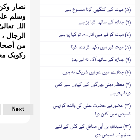
نصار وکن 
(۵) میت کے کنگھی کرنا ممنوع ہے
وسلم علی
(۶) جنازہ کے ساتھ کیا پڑ ہے
اللہ تعال
(۷) میت کو قبر میں اتار ے تو کیا پڑ ہے
الرجال ، 
من أصحاب
(۸) میت قبر میں رکھ کر دعا کرنا
رکوبک معہ
(۹) جنازہ کے ساتھ آگ نہ لے جاؤ
(۱۰) جنازے میں عورتیں شریک نہ ہوں
(۱۱) معظم دینی وبزرگوں کے کپڑوں سے کفن
دینا بہتر ہے
(۱۲) حضور نے حضرت علی کی والدہ کو اپنی
Next
قمیص میں کفن دیا
(۱۳) عبداللہ بن اُبی منافق کے کفن کے لئے
حضورنے قمیص دی