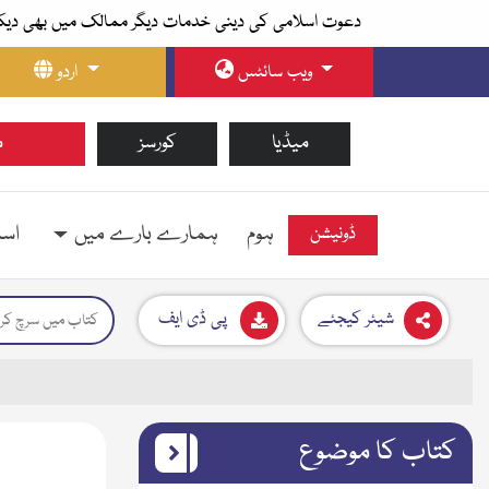
دعوت اسلامی کی دینی خدمات دیگر ممالک میں بھی دیک
ویب سائٹس
اردو
میڈیا
کورسز
م
ہوم
ہمارے بارے میں
اسل
ڈونیشن
شیئر کیجئے
پی ڈی ایف
کتاب کا موضوع