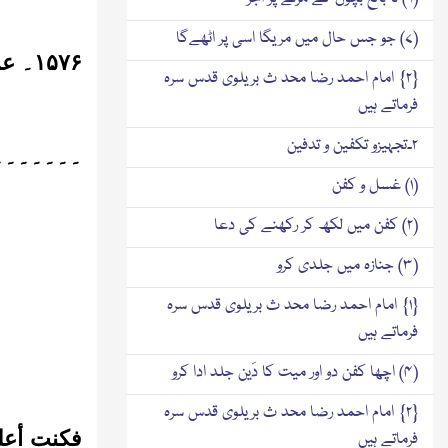
(۷) جو جس حال میں مریگا اسی پر اٹھےگا
۱۵۷۶
۔
ع
{۲} امام احمد رضا محد ث بریلوی قدس سرہ
فرماتے ہیں
۲۔تجہیزو تکفین و تدفین
۔۔۔۔۔۔۔
(۱) غسل و کفن
(۲) کفن میں لکھ کر رکھنے کی دعا
(۳) جنازہ میں جلدی کرو
{۱} امام احمد رضا محد ث بریلوی قدس سرہ
فرماتے ہیں
(۴) اچھا کفن دو اور میت کا دَین جلد ادا کرو
{۲} امام احمد رضا محد ث بریلوی قدس سرہ
فکنت أعل
فرماتے ہیں