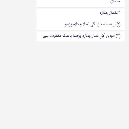
جلدی
۳۔نماز جنازہ
(۱) ہر مسلما ن کی نماز جنازہ پڑھو
(۲) مومن کی نماز جنازہ پڑھنا باعث مغفرت ہے
(۳) مومن کی نماز جنازہ پڑھنے پر ثواب عظیم
(۴) نماز جنازہ صرف ایک بار جائز ہے
{۱} امام احمد رضا محد ث بریلوی قدس سرہ
فرماتے ہیں
(۵) حضور کا غائبانہ نماز پڑھنا آپکی
خصوصیات سے ہے
{۲} امام احمد رضا محد ث بریلوی قدس سرہ
فرماتے ہیں
{۳} امام احمد رضا محد ث بریلوی قدس سرہ