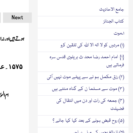
جامع الاحادیث
Next
کتاب الجنائز
۱۔موت
ہوتے ہیں اورنہ ا
(۱) مردوں کو لا الہ الا اللہ کی تلقین کرو
{۱} امام احمد رضا محد ث بریلوی قدس سرہ
فرماتے ہیں
۱۵۷۵
۔
ع
(۲) رزق مکمل ہو نے سے پہلے موت نہیں آتی
(۳) موت سے مسلما ن کے گناہ مٹتے ہیں
ام الم
(۴) جمعہ کی رات اور دن میں انتقال کی
فضیلت
(۵) روح قبض ہونے کے بعد کیا کیا جائے ؟
(۶) نا بالغ بچوں کے مرنے پر اجر