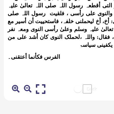
لتی أقطعہ رسول اللہ صلی اللہ تعالیٰ علیہ
والنوی علی رأسی ، فلقیت رسول اللہ صلی
أخ، أخ لیحملنی خلفہ، فاستحییت أن أسیر مع
تعالیٰ علیہ وسلم وعلیٰ رأسی النوی ومعہ نفر
 فقال: واللہ ،لحملک النوی کان أشد علی من
م یکفینی سیاسۃ
الفرس فکأنما أعتقنی۔