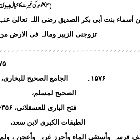
۳
)
شوہر کی غیرت کا خیال
ی پ
(
بیو
ن
أسماء بنت أبی بکر الصدیق رضی اللہ تعالیٰ عنہ
تزوجنی الزبیر ومالہ فی الارض من
۔۔۔۔۔۔۔۔۔۔۔۔۔۔۔۔۔۔۔۔۔۔۔۔۔۔۔۔۔۔۔۔۔۔
۷۵
۱۵۷۶
۔
الجامع الصحیح للبخاری،
الصحیح لمسلم،
فتح الباری للعسقلانی،
۳۵۶
/
الطبقات الکبری لابن سعد،
ف فرسہ وأستقی الماء وأحرز غربہ وأعجن ، ولم ا