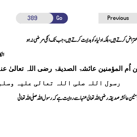
Go
Previous
عتراض کرتے ہیں ، بلکہ اولیا ء کو ہدایت کرتے ہیں، جب تک انکی مرضی نہ ہو
انک
ن
اُم المؤمنین عائشۃ الصدیقۃ رضی اللہ تعالیٰ عنہ
رسول اللہ صلی اللہ تعالی علیہ وسلم : أعْظَم
ؤمنین عائشہ صدیقہ رضی اللہ تعالی عنہا سے روایت ہے کہ رسول اللہ صلی اللہ تعالیٰ