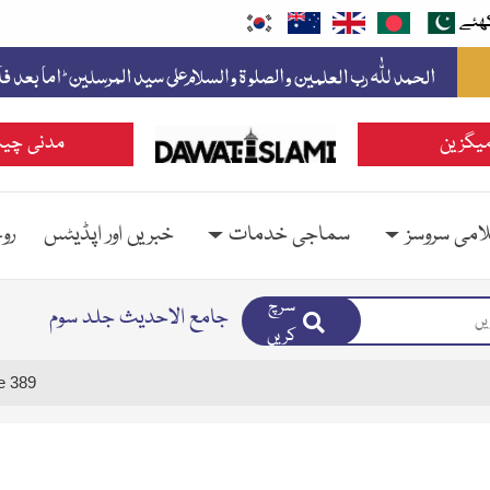
ھئے
یگزین
مدنی چین
امی سروسز
سماجی خدمات
خبریں اور اپڈیٹس
رو
سرچ
جامع الاحدیث جلد سوم
کریں
e 389