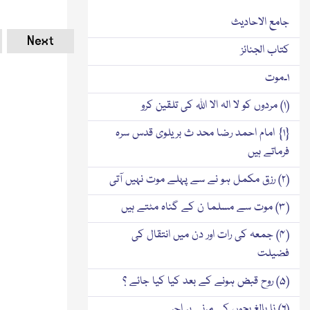
جامع الاحادیث
Next
کتاب الجنائز
۱۔موت
(۱) مردوں کو لا الہ الا اللہ کی تلقین کرو
{۱} امام احمد رضا محد ث بریلوی قدس سرہ
فرماتے ہیں
(۲) رزق مکمل ہو نے سے پہلے موت نہیں آتی
(۳) موت سے مسلما ن کے گناہ مٹتے ہیں
(۴) جمعہ کی رات اور دن میں انتقال کی
فضیلت
(۵) روح قبض ہونے کے بعد کیا کیا جائے ؟
(۶) نا بالغ بچوں کے مرنے پر اجر