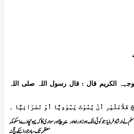
ت
 وجہہ الکریم قال : قال رسول اللہ صلی اللہ
َّ فَلاَعَلَیْہِ أنْ یَّمُوْتَ یَہُوْدِیًّا أوْ نَصْرَانِیًّا ۔
م نے ارشاد فرمایا: جو کوئی مالک ہو زادراہ اور
چ اور سواری کا کہ پہونچادے اسکو مکہ
خر
معظمہ تک ، باوجوداسکے حج نہ