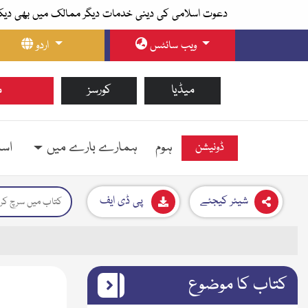
دعوت اسلامی کی دینی خدمات دیگر ممالک میں بھی دیک
ویب سائٹس
اردو
میڈیا
کورسز
م
ہوم
ہمارے بارے میں
اسل
ڈونیشن
شیئر کیجئے
پی ڈی ایف
کتاب کا موضوع