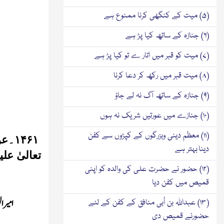
(۵) میت کے کنگھی کرنا ممنوع ہے
(۶) جنازہ کے ساتھ کیا پڑ ہے
(۷) میت کو قبر میں اتار ے تو کیا پڑ ہے
(۸) میت قبر میں رکھ کر دعا کرنا
(۹) جنازہ کے ساتھ آگ نہ لے جاؤ
(۱۰) جنازے میں عورتیں شریک نہ ہوں
(۱۱) معظم دینی وبزرگوں کے کپڑوں سے کفن
۱۴۶۱
۔
عن
دینا بہتر ہے
تعالیٰ علیہ و
(۱۲) حضور نے حضرت علی کی والدہ کو اپنی
قمیص میں کفن دیا
امیر ا
(۱۳) عبداللہ بن اُبی منافق کے کفن کے لئے
حضورنے قمیص دی