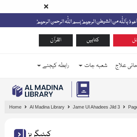
ل
کتابیں
القرآن
حانی علاج
شعبہ جات
رابطہ کیجئے
Home
Al Madina Library
Jame Ul Ahadees Jild 3
Pag
کیٹیگریز