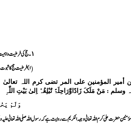
۔ حج کی فرضیت واہمی
۱
۱
)
فرضیت حج کا ثبوت
(
أمیر المؤمنین علی المر تضی کرم اللہ تعالیٰ
سلم : مَنْ مَلَکَ زَادًاوَّرَاحِلَۃً تُبْلِغُہٗ اِلیٰ بَیْتِ اللّٰہِ
وَلَمْ یَحُج
لمؤمنین حضرت علی کرم اللہ تعالیٰ وجہہ الکریم سے روایت ہے کہ رسول اللہ صلی اللہ تعالیٰ علیہ وسل