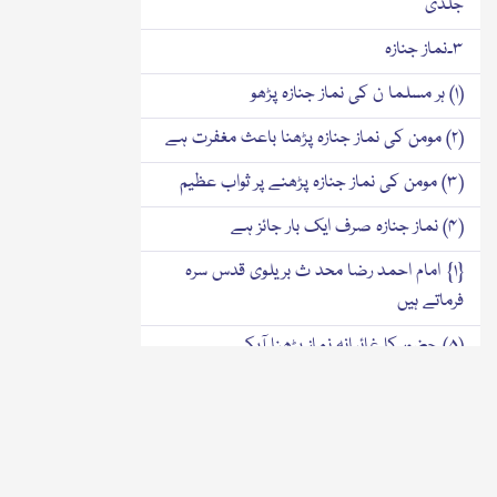
جلدی
۳۔نماز جنازہ
(۱) ہر مسلما ن کی نماز جنازہ پڑھو
(۲) مومن کی نماز جنازہ پڑھنا باعث مغفرت ہے
(۳) مومن کی نماز جنازہ پڑھنے پر ثواب عظیم
(۴) نماز جنازہ صرف ایک بار جائز ہے
{۱} امام احمد رضا محد ث بریلوی قدس سرہ
فرماتے ہیں
(۵) حضور کا غائبانہ نماز پڑھنا آپکی
خصوصیات سے ہے
{۲} امام احمد رضا محد ث بریلوی قدس سرہ
فرماتے ہیں
{۳} امام احمد رضا محد ث بریلوی قدس سرہ