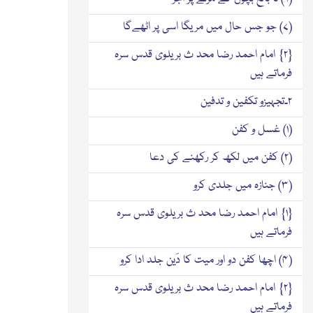
(۷) جو جس حال میں مریگا اسی پر اٹھےگا
{۲} امام احمد رضا محد ث بریلوی قدس سرہ
فرماتے ہیں
۲۔تجہیزو تکفین و تدفین
(۱) غسل و کفن
(۲) کفن میں لکھ کر رکھنے کی دعا
(۳) جنازہ میں جلدی کرو
{۱} امام احمد رضا محد ث بریلوی قدس سرہ
فرماتے ہیں
(۴) اچھا کفن دو اور میت کا دَین جلد ادا کرو
{۲} امام احمد رضا محد ث بریلوی قدس سرہ
فرماتے ہیں