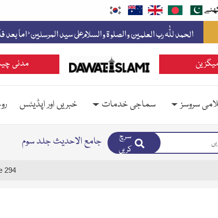
ھئے
یگزین
مدنی چین
امی سروسز
سماجی خدمات
خبریں اور اپڈیٹس
رو
سرچ
جامع الاحدیث جلد سوم
کریں
e 294