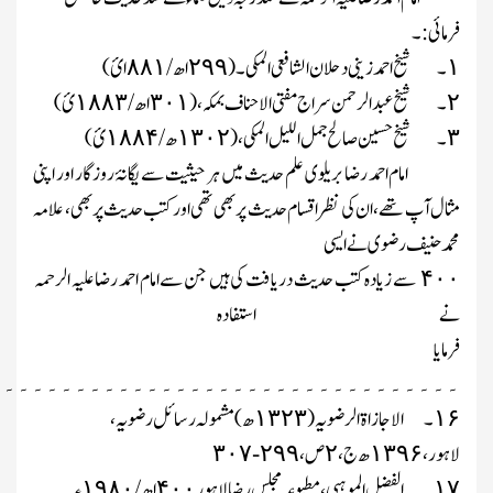
فرمائی :۔
۔
شیخ احمد زینی دحلان الشافعی المکی۔ (
اھ/
ائ)
۸۸۱
۲۹۹
۱
۔
شیخ عبد الرحمن سراج مفتی الاحناف بمکہ ، (
اھ/
ئ)
۱۸۸۳
۳۰۱
۲
۔
شیخ حسین صالح جمل اللیل المکی ، (
ھ/
ئ)
۱۸۸۴
۱۳۰۲
۳
امام احمد رضا بریلوی علم حدیث میں ہر حیثیت سے یگانۂ روزگار اور اپنی
مثال آپ تھے، ان کی نظر اقسام حدیث پر بھی تھی اور کتب حدیث پر بھی، علامہ
محمد حنیف رضوی نے ایسی
سے زیادہ کتب حدیث دریافت کی ہیں جن سے امام احمد رضا علیہ الرحمہ
۴۰۰
نے استفادہ
فرمایا
۔۔۔۔۔۔۔۔۔۔۔۔۔۔۔۔۔۔۔۔۔۔۔۔۔۔۔۔۔۔۔۔۔
۔
الاجازاۃ الرضویہ(
ھ)مشمولہ رسائل رضویہ ،
۱۳۲۳
۱۶
لاہور،
ھ ج،
ص،
-
۳۰۷
۲۹۹
۲
۱۳۹۶
۔
الفضل الموہبی ، مطبوعہ مجلس رضا لاہور
اھ /
ء
۱۹۸۰
۴۰۰
۱۷