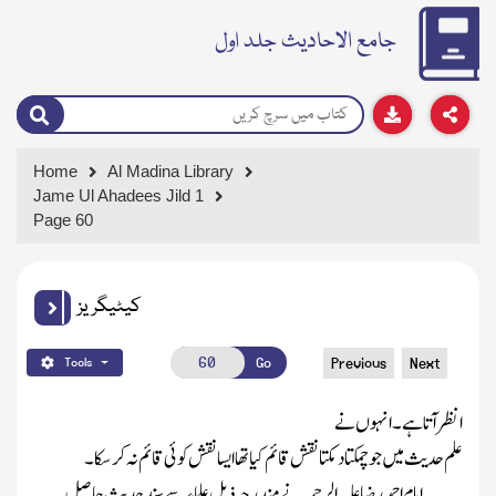
جامع الاحادیث جلد اول
Home
Al Madina Library
Jame Ul Ahadees Jild 1
Page 60
کیٹیگریز
Go
Previous
Next
Tools
انظر آتا ہے ۔ انہوں نے
علم حدیث میں جو چمکتا دمکتا نقش قائم کیا تھا ایسا نقش کوئی قائم نہ کر سکا ۔
امام احمد رضا علیہ الرحمہ نے مندرجہ ذیل علماء سے سند حدیث حاصل