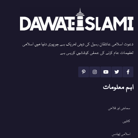
دعوت اسلامی عاشقان رسول کی دینی تحریک ہے جو پوری دنیا میں اسلامی
تعلیمات عام کرنے کی عملی کوششیں کررہی ہے
اہم معلومات
سماجی اور فلاحی
کتابیں
اسلامی ایونٹس