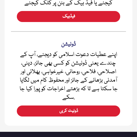
کیجئے یا فیڈ بیک کے بٹن پر کلک کیجئے
فیڈبیک
ڈونیشن
اپنے عطیات دعوت اسلامی کو دیجئے، آپ کے
چندے یعنی ڈونیشن کو کسی بھی جائز، دینی،
اصلاحی، فلاحی، روحانی، خیرخواہی، بھلائی اور
آمدنی بڑھانے کے جائز اور محفوظ کام میں لگایا
جا سکتا ہے تا کہ بڑھتے اخراجات کو پورا کیا جا
سکے.
ڈونیٹ کریں