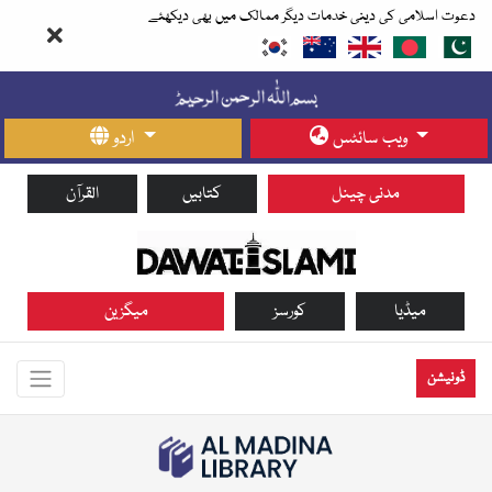
دعوت اسلامی کی دینی خدمات دیگر ممالک میں بھی دیکھئے
ویب سائٹس
اردو
مدنی چینل
کتابیں
القرآن
میڈیا
کورسز
میگزین
ڈونیشن