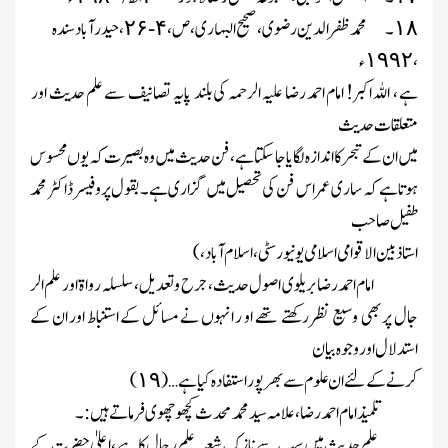
۔
محمد ظفر الدین رضوی ، صحیح البہاری ، ص،
-
، حیدرآباد سندہ
۲۶
۴
۱۸
،
ء
۱۹۹۲
ہے ، اللہ اکبر! امام احمد رضا علیہ الرحمہ کی بلند پایہ تصانیف سے علم حدیث اور
متعلقات حدیث
میں ان کے تبحر کا اندازہ لگایا جا سکتاہے، فن حدیث میں وہ بصیرت کہ یو ں محسوس
ہوتا ہے کہ ساری عمر اس فن کی تحصیل میں گزاری ہے۔ بقول پروفیسر ڈاکٹر محمد
طفیل صاحب
استاذ بین الاقوامی اسلامی یونیورسٹی ، اسلام آباد،)
امام احمد رضا بریلوی اصول حدیث، جرح و تعدیل ، سلسلہ رواۃ اور علم الر
جال پر بھی وسیع نظر رکھتے تھے او ر انہوں نے مسائل کے استنباط اور ان کے
استدلال اور وجوہ بیان
کرنے کے لئے ان علوم سے بھر پور استفادہ کیا ہے …(
)
۱۹
تلمیذ امام احمد رضا، علامہ سید محمد محدث کچھوچھوی فرماتے ہیں:۔
علم حدیث میں سب سے نازک شعبہ علم رجال کا ہے ،اعلیٰ حضرت کے