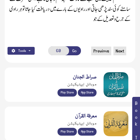
سامنے کوئی سند پڑھی جاتی اورراویوں کے بارے میں دریافت کیا جاتا تو ہر راوی
کے جرح و تعدیل کے جو
Go
Previous
Next
Tools
صراط الجنان
موبائل ایپلیکیشن
Play Store
App Store
Book Topic
معرفۃ القرآن
موبائل ایپلیکیشن
Play Store
App Store