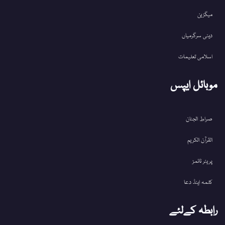
میگزین
دینی سرگرمیاں
اسلامی تعلیمات
موبائل ایپس
صراط الجنان
القرآن الکریم
پریئر ٹائمز
کلمہ اینڈ دعا
رابطہ کےلئے